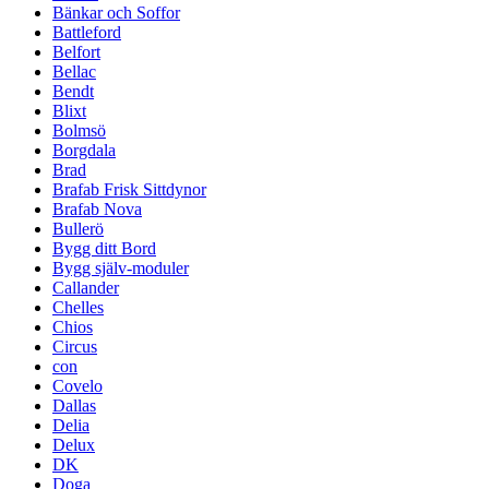
Bänkar och Soffor
Battleford
Belfort
Bellac
Bendt
Blixt
Bolmsö
Borgdala
Brad
Brafab Frisk Sittdynor
Brafab Nova
Bullerö
Bygg ditt Bord
Bygg själv-moduler
Callander
Chelles
Chios
Circus
con
Covelo
Dallas
Delia
Delux
DK
Doga