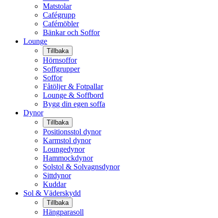
Matstolar
Cafégrupp
Cafémöbler
Bänkar och Soffor
Lounge
Tillbaka
Hörnsoffor
Soffgrupper
Soffor
Fåtöljer & Fotpallar
Lounge & Soffbord
Bygg din egen soffa
Dynor
Tillbaka
Positionsstol dynor
Karmstol dynor
Loungedynor
Hammockdynor
Solstol & Solvagnsdynor
Sittdynor
Kuddar
Sol & Väderskydd
Tillbaka
Hängparasoll