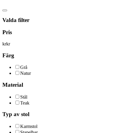
Valda filter
Pris
kr
kr
Färg
Grå
Natur
Material
Stål
Teak
Typ av stol
Karmstol
Stapelbar