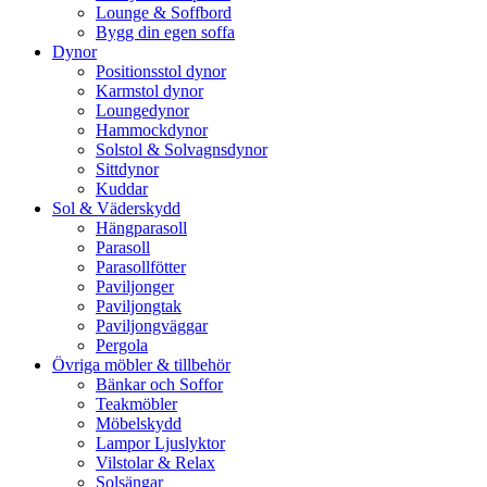
Lounge & Soffbord
Bygg din egen soffa
Dynor
Positionsstol dynor
Karmstol dynor
Loungedynor
Hammockdynor
Solstol & Solvagnsdynor
Sittdynor
Kuddar
Sol & Väderskydd
Hängparasoll
Parasoll
Parasollfötter
Paviljonger
Paviljongtak
Paviljongväggar
Pergola
Övriga möbler & tillbehör
Bänkar och Soffor
Teakmöbler
Möbelskydd
Lampor Ljuslyktor
Vilstolar & Relax
Solsängar