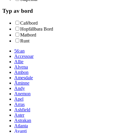
Typ av bord
Cafébord
Hopfällbara Bord
Matbord
Runt
56:an
Accessoar
Allie
Alvena
Ambon
Amesdale
Åminne
Andy
Anemon
Apel
Arras
Ashfield
Aster
Astrakan
Atlanta
Avanti