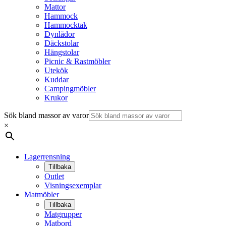
Mattor
Hammock
Hammocktak
Dynlådor
Däckstolar
Hängstolar
Picnic & Rastmöbler
Utekök
Kuddar
Campingmöbler
Krukor
Sök bland massor av varor
×
Lagerrensning
Tillbaka
Outlet
Visningsexemplar
Matmöbler
Tillbaka
Matgrupper
Matbord