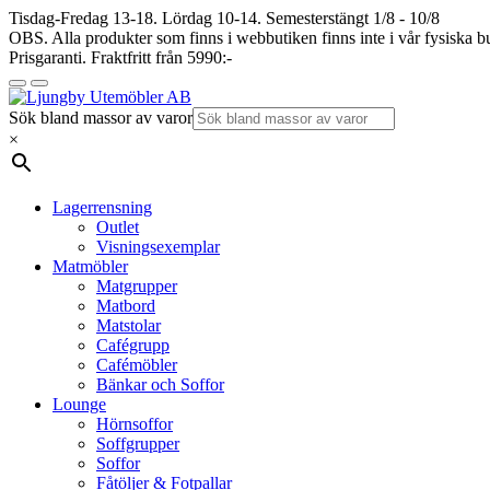
Tisdag-Fredag 13-18. Lördag 10-14. Semesterstängt 1/8 - 10/8
OBS. Alla produkter som finns i webbutiken finns inte i vår fysiska bu
Prisgaranti. Fraktfritt från 5990:-
Sök bland massor av varor
×
Lagerrensning
Outlet
Visningsexemplar
Matmöbler
Matgrupper
Matbord
Matstolar
Cafégrupp
Cafémöbler
Bänkar och Soffor
Lounge
Hörnsoffor
Soffgrupper
Soffor
Fåtöljer & Fotpallar