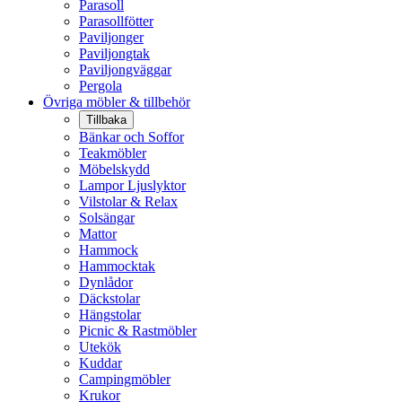
Parasoll
Parasollfötter
Paviljonger
Paviljongtak
Paviljongväggar
Pergola
Övriga möbler & tillbehör
Tillbaka
Bänkar och Soffor
Teakmöbler
Möbelskydd
Lampor Ljuslyktor
Vilstolar & Relax
Solsängar
Mattor
Hammock
Hammocktak
Dynlådor
Däckstolar
Hängstolar
Picnic & Rastmöbler
Utekök
Kuddar
Campingmöbler
Krukor