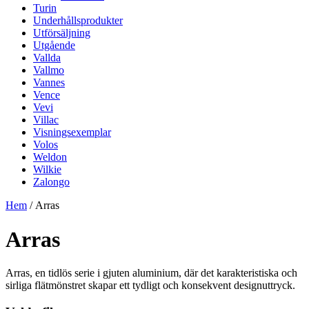
Turin
Underhållsprodukter
Utförsäljning
Utgående
Vallda
Vallmo
Vannes
Vence
Vevi
Villac
Visningsexemplar
Volos
Weldon
Wilkie
Zalongo
Hem
/ Arras
Arras
Arras, en tidlös serie i gjuten aluminium, där det karakteristiska och
sirliga flätmönstret skapar ett tydligt och konsekvent designuttryck.