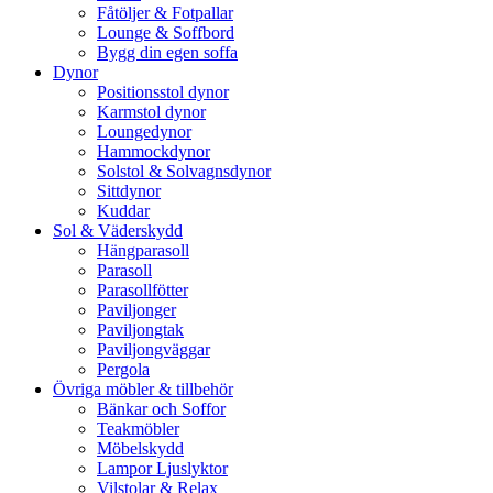
Fåtöljer & Fotpallar
Lounge & Soffbord
Bygg din egen soffa
Dynor
Positionsstol dynor
Karmstol dynor
Loungedynor
Hammockdynor
Solstol & Solvagnsdynor
Sittdynor
Kuddar
Sol & Väderskydd
Hängparasoll
Parasoll
Parasollfötter
Paviljonger
Paviljongtak
Paviljongväggar
Pergola
Övriga möbler & tillbehör
Bänkar och Soffor
Teakmöbler
Möbelskydd
Lampor Ljuslyktor
Vilstolar & Relax