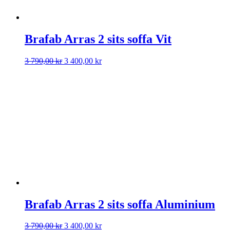
Brafab Arras 2 sits soffa Vit
Det
Det
3 790,00
kr
3 400,00
kr
ursprungliga
nuvarande
priset
priset
var:
är:
3
3
790,00 kr.
400,00 kr.
Brafab Arras 2 sits soffa Aluminium
Det
Det
3 790,00
kr
3 400,00
kr