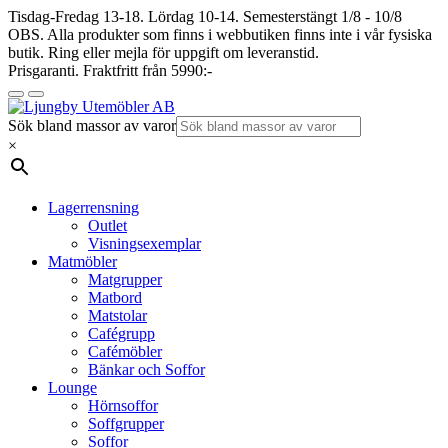
Tisdag-Fredag 13-18. Lördag 10-14. Semesterstängt 1/8 - 10/8
OBS. Alla produkter som finns i webbutiken finns inte i vår fysiska
butik. Ring eller mejla för uppgift om leveranstid.
Prisgaranti. Fraktfritt från 5990:-
Sök bland massor av varor
×
Lagerrensning
Outlet
Visningsexemplar
Matmöbler
Matgrupper
Matbord
Matstolar
Cafégrupp
Cafémöbler
Bänkar och Soffor
Lounge
Hörnsoffor
Soffgrupper
Soffor