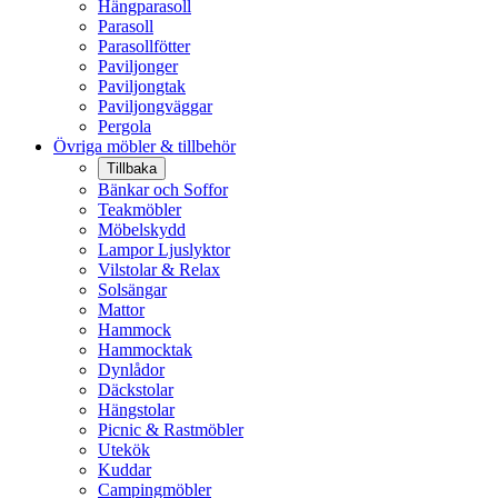
Hängparasoll
Parasoll
Parasollfötter
Paviljonger
Paviljongtak
Paviljongväggar
Pergola
Övriga möbler & tillbehör
Tillbaka
Bänkar och Soffor
Teakmöbler
Möbelskydd
Lampor Ljuslyktor
Vilstolar & Relax
Solsängar
Mattor
Hammock
Hammocktak
Dynlådor
Däckstolar
Hängstolar
Picnic & Rastmöbler
Utekök
Kuddar
Campingmöbler