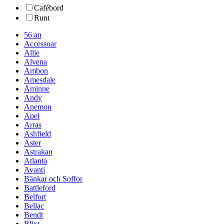
Cafébord
Runt
56:an
Accessoar
Allie
Alvena
Ambon
Amesdale
Åminne
Andy
Anemon
Apel
Arras
Ashfield
Aster
Astrakan
Atlanta
Avanti
Bänkar och Soffor
Battleford
Belfort
Bellac
Bendt
Blixt