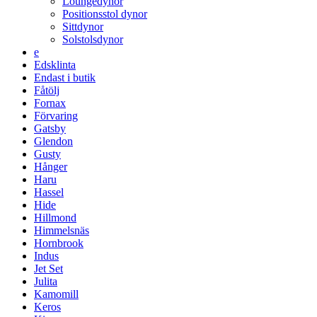
Loungedynor
Positionsstol dynor
Sittdynor
Solstolsdynor
e
Edsklinta
Endast i butik
Fåtölj
Fornax
Förvaring
Gatsby
Glendon
Gusty
Hånger
Haru
Hassel
Hide
Hillmond
Himmelsnäs
Hornbrook
Indus
Jet Set
Julita
Kamomill
Keros