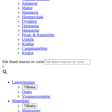
Solsängar
Mattor
Hammock
Hammocktak
Dynlådor
Däckstolar
Hängstolar
Picnic & Rastmöbler
Utekök
Kuddar
Campingmöbler
Krukor
Sök bland massor av varor
×
Lagerrensning
Tillbaka
Outlet
Visningsexemplar
Matmöbler
Tillbaka
Matgrupper