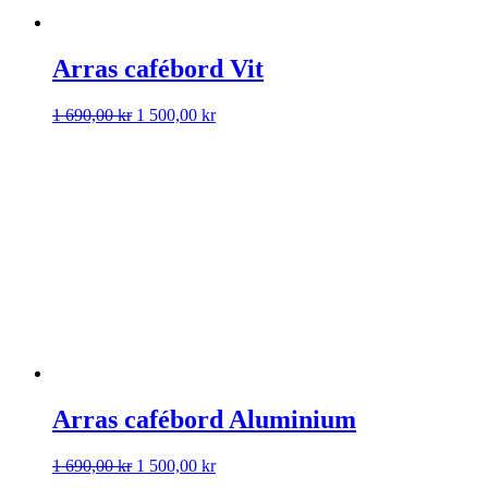
Arras cafébord Vit
Det
Det
1 690,00
kr
1 500,00
kr
ursprungliga
nuvarande
priset
priset
var:
är:
1
1
690,00 kr.
500,00 kr.
Arras cafébord Aluminium
Det
Det
1 690,00
kr
1 500,00
kr
ursprungliga
nuvarande