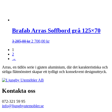
Brafab Arras Soffbord grå 125×70
Det
Det
3 285,00
kr
2 700,00
kr
ursprungliga
nuvarande
1
priset
priset
2
var:
är:
→
3
2
285,00 kr.
700,00 kr.
Arras, en tidlös serie i gjuten aluminium, där det karakteristiska och
sirliga flätmönstret skapar ett tydligt och konsekvent designuttryck.
Kontakta oss
072-321 59 95
info@ljungbyutemobler.se