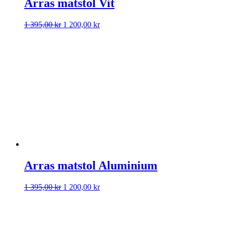
Arras matstol Vit
Det
Det
1 395,00
kr
1 200,00
kr
ursprungliga
nuvarande
priset
priset
var:
är:
1
1
395,00 kr.
200,00 kr.
Arras matstol Aluminium
Det
Det
1 395,00
kr
1 200,00
kr
ursprungliga
nuvarande
priset
priset
var:
är:
1
1