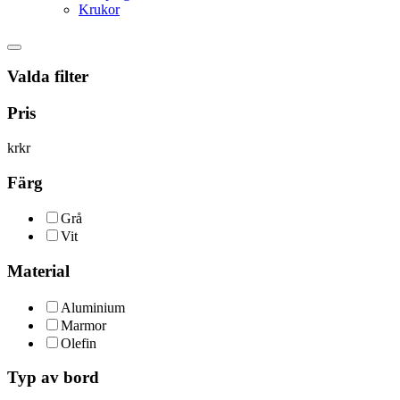
Krukor
Valda filter
Pris
kr
kr
Färg
Grå
Vit
Material
Aluminium
Marmor
Olefin
Typ av bord