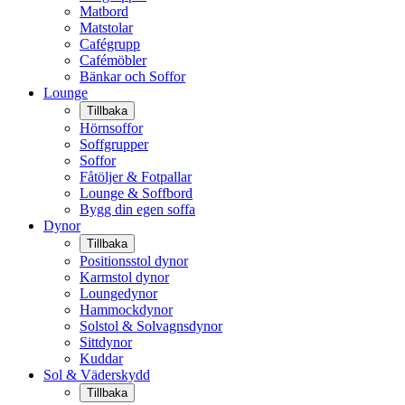
Matbord
Matstolar
Cafégrupp
Cafémöbler
Bänkar och Soffor
Lounge
Tillbaka
Hörnsoffor
Soffgrupper
Soffor
Fåtöljer & Fotpallar
Lounge & Soffbord
Bygg din egen soffa
Dynor
Tillbaka
Positionsstol dynor
Karmstol dynor
Loungedynor
Hammockdynor
Solstol & Solvagnsdynor
Sittdynor
Kuddar
Sol & Väderskydd
Tillbaka