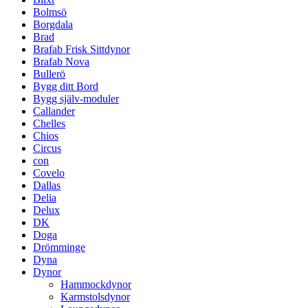
Bolmsö
Borgdala
Brad
Brafab Frisk Sittdynor
Brafab Nova
Bullerö
Bygg ditt Bord
Bygg själv-moduler
Callander
Chelles
Chios
Circus
con
Covelo
Dallas
Delia
Delux
DK
Doga
Drömminge
Dyna
Dynor
Hammockdynor
Karmstolsdynor