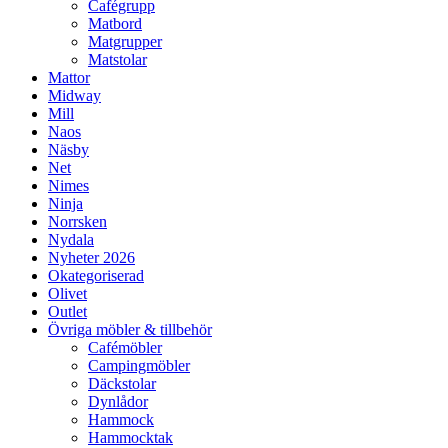
Cafégrupp
Matbord
Matgrupper
Matstolar
Mattor
Midway
Mill
Naos
Näsby
Net
Nimes
Ninja
Norrsken
Nydala
Nyheter 2026
Okategoriserad
Olivet
Outlet
Övriga möbler & tillbehör
Cafémöbler
Campingmöbler
Däckstolar
Dynlådor
Hammock
Hammocktak