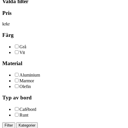
Valda filter
Pris
kr
kr
Färg
Grå
Vit
Material
Aluminium
Marmor
Olefin
Typ av bord
Cafébord
Runt
Filter
Kategorier