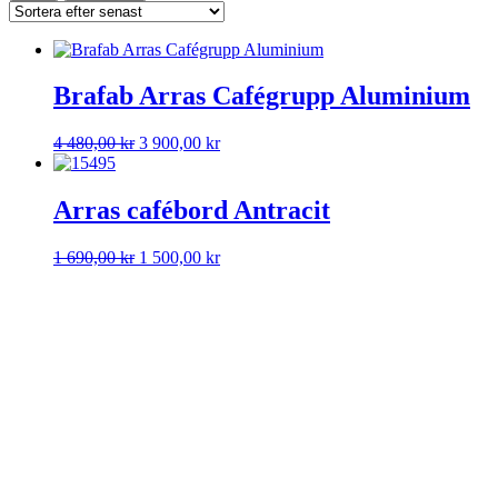
Brafab Arras Cafégrupp Aluminium
Det
Det
4 480,00
kr
3 900,00
kr
ursprungliga
nuvarande
priset
priset
var:
är:
Arras cafébord Antracit
4
3
480,00 kr.
900,00 kr.
Det
Det
1 690,00
kr
1 500,00
kr
ursprungliga
nuvarande
priset
priset
var:
är:
1
1
690,00 kr.
500,00 kr.