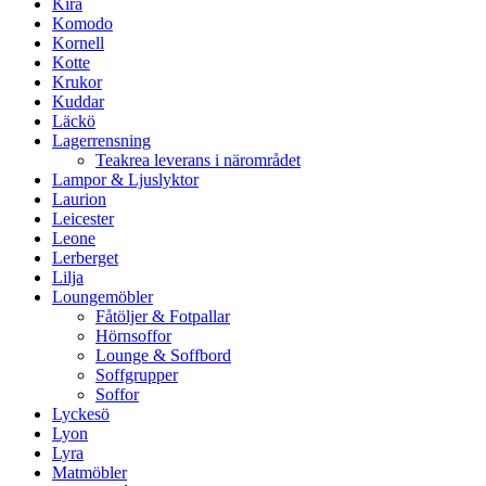
Kira
Komodo
Kornell
Kotte
Krukor
Kuddar
Läckö
Lagerrensning
Teakrea leverans i närområdet
Lampor & Ljuslyktor
Laurion
Leicester
Leone
Lerberget
Lilja
Loungemöbler
Fåtöljer & Fotpallar
Hörnsoffor
Lounge & Soffbord
Soffgrupper
Soffor
Lyckesö
Lyon
Lyra
Matmöbler