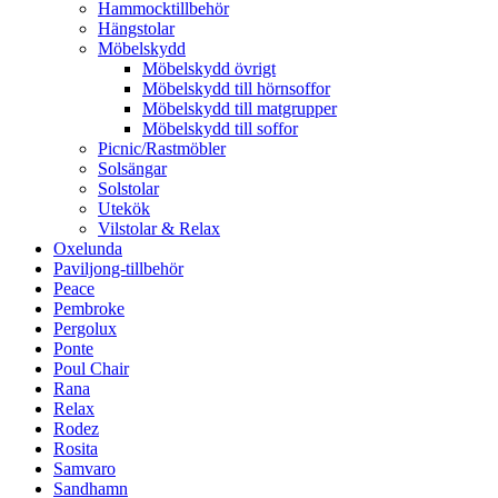
Hammocktillbehör
Hängstolar
Möbelskydd
Möbelskydd övrigt
Möbelskydd till hörnsoffor
Möbelskydd till matgrupper
Möbelskydd till soffor
Picnic/Rastmöbler
Solsängar
Solstolar
Utekök
Vilstolar & Relax
Oxelunda
Paviljong-tillbehör
Peace
Pembroke
Pergolux
Ponte
Poul Chair
Rana
Relax
Rodez
Rosita
Samvaro
Sandhamn