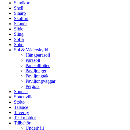
Sandkorn
Shell
Sinarp
Skalfort
Skanör
Slide
Sling
Soffa
Soho
Sol & Väderskydd
Hängparasoll
Parasoll
Parasollfötter
Paviljonger
Paviljongtak
Paviljongväggar
Pergola
Sonnac
Sottenville
Stoltö
Talance
Taverny
Teakmöbler
Tillbehör
Underhåll