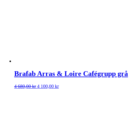
Brafab Arras & Loire Cafégrupp grå
Det
Det
4 680,00
kr
4 100,00
kr
ursprungliga
nuvarande
priset
priset
var:
är:
4
4
680,00 kr.
100,00 kr.