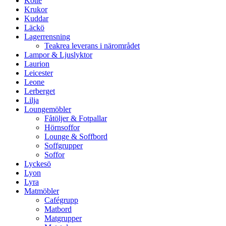
Kotte
Krukor
Kuddar
Läckö
Lagerrensning
Teakrea leverans i närområdet
Lampor & Ljuslyktor
Laurion
Leicester
Leone
Lerberget
Lilja
Loungemöbler
Fåtöljer & Fotpallar
Hörnsoffor
Lounge & Soffbord
Soffgrupper
Soffor
Lyckesö
Lyon
Lyra
Matmöbler
Cafégrupp
Matbord
Matgrupper