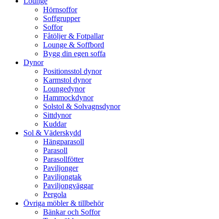
Lounge
Hörnsoffor
Soffgrupper
Soffor
Fåtöljer & Fotpallar
Lounge & Soffbord
Bygg din egen soffa
Dynor
Positionsstol dynor
Karmstol dynor
Loungedynor
Hammockdynor
Solstol & Solvagnsdynor
Sittdynor
Kuddar
Sol & Väderskydd
Hängparasoll
Parasoll
Parasollfötter
Paviljonger
Paviljongtak
Paviljongväggar
Pergola
Övriga möbler & tillbehör
Bänkar och Soffor