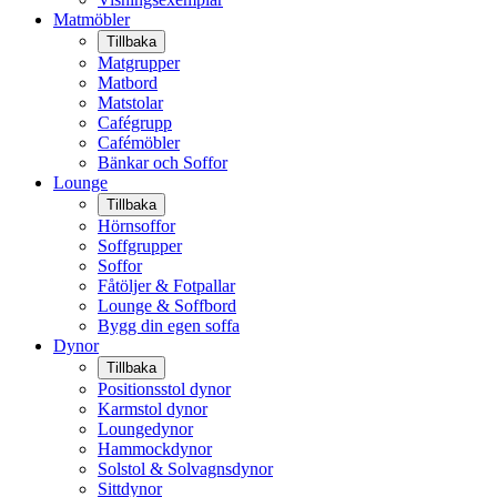
Matmöbler
Tillbaka
Matgrupper
Matbord
Matstolar
Cafégrupp
Cafémöbler
Bänkar och Soffor
Lounge
Tillbaka
Hörnsoffor
Soffgrupper
Soffor
Fåtöljer & Fotpallar
Lounge & Soffbord
Bygg din egen soffa
Dynor
Tillbaka
Positionsstol dynor
Karmstol dynor
Loungedynor
Hammockdynor
Solstol & Solvagnsdynor
Sittdynor