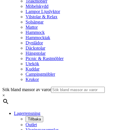
Teakmöbler
Möbelskydd
Lampor Ljuslyktor
Vilstolar & Relax
Solsängar
Mattor
Hammock
Hammocktak
Dynlådor
Däckstolar
Hängstolar
Picnic & Rastmöbler
Utekök
Kuddar
Campingmöbler
Krukor
Sök bland massor av varor
×
Lagerrensning
Tillbaka
Outlet
Visningsexemplar