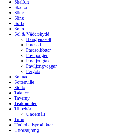
Skalfort
Skanör
Slide
Sling
Soffa
Soho
Sol & Väderskydd
Hängparasoll
Parasoll
Parasollfötter
Paviljonger
Paviljongtak
Paviljongväggar
Pergola
Sonnac
Sottenville
Stoltö
Talance
Taverny
Teakmöbler
Tillbehör
Underhåll
Turin
Underhållsprodukter
Utförsäljning