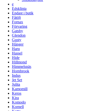
e
Edsklinta
Endast i butik
Fåtölj
Fornax
Förvaring
Gatsby
Glendon
Gusty
Hånger
Haru
Hassel
Hide
Hillmond
Himmelsnäs
Hornbrook
Indus
Jet Set
Julita
Kamomill
Keros
Kira
Komodo
Kornell