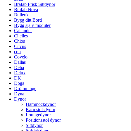
Brafab Frisk Sittdynor
Brafab Nova
Bullerö
Bygg ditt Bord
Bygg själv-moduler
Callander
Chelles
Chios
Circus
con
Covelo
Dallas
Delia
Delux
DK
Doga
Drömminge
Dyna
Dynor
Hammockdynor
Karmstolsdynor
Loungedynor
Positionsstol dynor
Sittdynor
Solstolsdynor