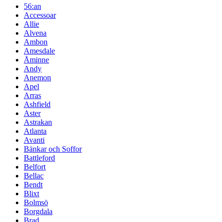
56:an
Accessoar
Allie
Alvena
Ambon
Amesdale
Åminne
Andy
Anemon
Apel
Arras
Ashfield
Aster
Astrakan
Atlanta
Avanti
Bänkar och Soffor
Battleford
Belfort
Bellac
Bendt
Blixt
Bolmsö
Borgdala
Brad