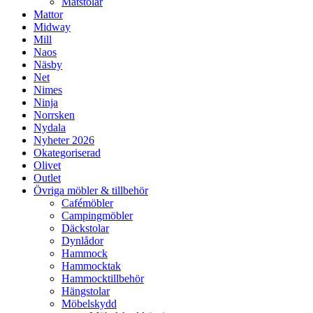
Matstolar
Mattor
Midway
Mill
Naos
Näsby
Net
Nimes
Ninja
Norrsken
Nydala
Nyheter 2026
Okategoriserad
Olivet
Outlet
Övriga möbler & tillbehör
Cafémöbler
Campingmöbler
Däckstolar
Dynlådor
Hammock
Hammocktak
Hammocktillbehör
Hängstolar
Möbelskydd