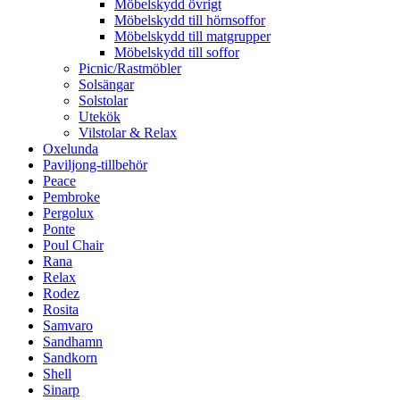
Möbelskydd övrigt
Möbelskydd till hörnsoffor
Möbelskydd till matgrupper
Möbelskydd till soffor
Picnic/Rastmöbler
Solsängar
Solstolar
Utekök
Vilstolar & Relax
Oxelunda
Paviljong-tillbehör
Peace
Pembroke
Pergolux
Ponte
Poul Chair
Rana
Relax
Rodez
Rosita
Samvaro
Sandhamn
Sandkorn
Shell
Sinarp