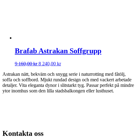
Brafab Astrakan Soffgrupp
Det
Det
9 160,00
kr
8 240,00
kr
ursprungliga
nuvarande
Astrakan nätt, bekväm och snygg serie i naturrotting med fåtölj,
priset
priset
soffa och soffbord. Mjukt rundad design och med vackert arbetade
var:
är:
detaljer. Vita eleganta dynor i slitstarkt tyg. Passar perfekt på mindre
9
8
ytor inomhus som den lilla stadsbalkongen eller lusthuset.
160,00 kr.
240,00 kr.
Kontakta oss