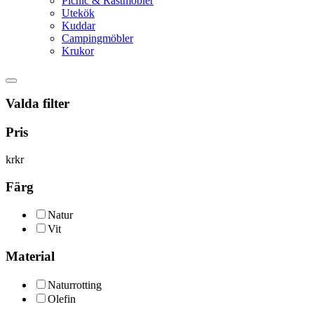
Picnic & Rastmöbler
Utekök
Kuddar
Campingmöbler
Krukor
Valda filter
Pris
kr
kr
Färg
Natur
Vit
Material
Naturrotting
Olefin