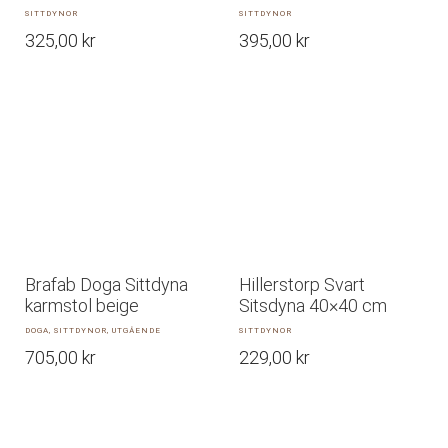
SITTDYNOR
SITTDYNOR
325,00
kr
395,00
kr
Brafab Doga Sittdyna
Hillerstorp Svart
karmstol beige
Sitsdyna 40×40 cm
DOGA, SITTDYNOR, UTGÅENDE
SITTDYNOR
705,00
kr
229,00
kr