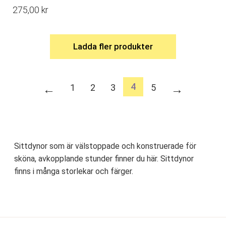
275,00
kr
Ladda fler produkter
4
←
1
2
3
5
→
Sittdynor som är välstoppade och konstruerade för
sköna, avkopplande stunder finner du här. Sittdynor
finns i många storlekar och färger.