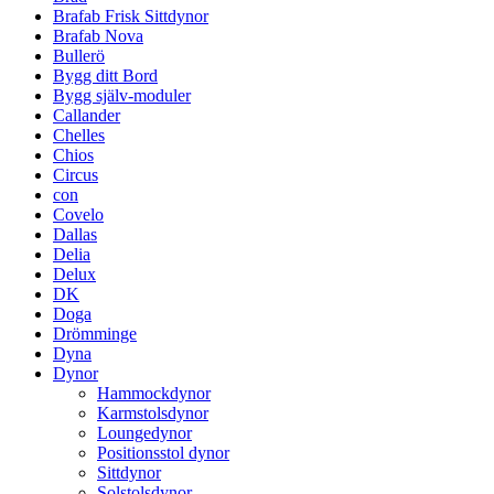
Brafab Frisk Sittdynor
Brafab Nova
Bullerö
Bygg ditt Bord
Bygg själv-moduler
Callander
Chelles
Chios
Circus
con
Covelo
Dallas
Delia
Delux
DK
Doga
Drömminge
Dyna
Dynor
Hammockdynor
Karmstolsdynor
Loungedynor
Positionsstol dynor
Sittdynor
Solstolsdynor