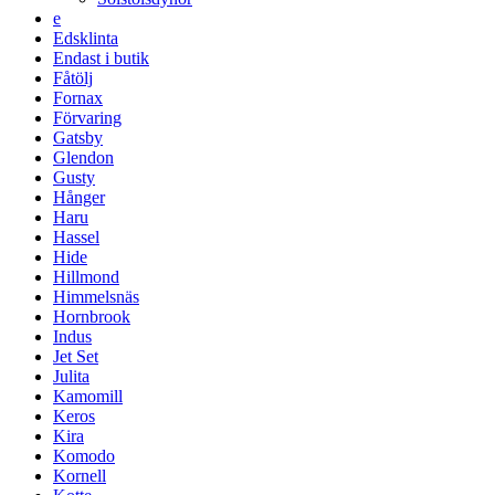
e
Edsklinta
Endast i butik
Fåtölj
Fornax
Förvaring
Gatsby
Glendon
Gusty
Hånger
Haru
Hassel
Hide
Hillmond
Himmelsnäs
Hornbrook
Indus
Jet Set
Julita
Kamomill
Keros
Kira
Komodo
Kornell