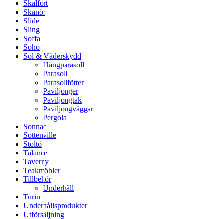
Skalfort
Skanör
Slide
Sling
Soffa
Soho
Sol & Väderskydd
Hängparasoll
Parasoll
Parasollfötter
Paviljonger
Paviljongtak
Paviljongväggar
Pergola
Sonnac
Sottenville
Stoltö
Talance
Taverny
Teakmöbler
Tillbehör
Underhåll
Turin
Underhållsprodukter
Utförsäljning