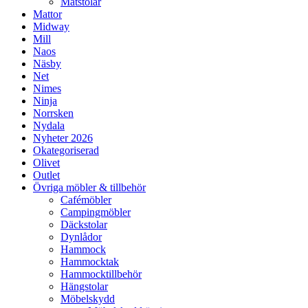
Matstolar
Mattor
Midway
Mill
Naos
Näsby
Net
Nimes
Ninja
Norrsken
Nydala
Nyheter 2026
Okategoriserad
Olivet
Outlet
Övriga möbler & tillbehör
Cafémöbler
Campingmöbler
Däckstolar
Dynlådor
Hammock
Hammocktak
Hammocktillbehör
Hängstolar
Möbelskydd