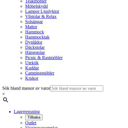
Teakmöbler
Möbelskydd
Lampor Ljuslyktor
Vilstolar & Relax
Solsängar
Mattor
Hammock
Hammocktak
Dynlådor
Däckstolar
Hängstolar
Picnic & Rastmöbler
Utekök
Kuddar
Campingmöbler
Krukor
Sök bland massor av varor
×
Lagerrensning
Tillbaka
Outlet
Visningsexemplar