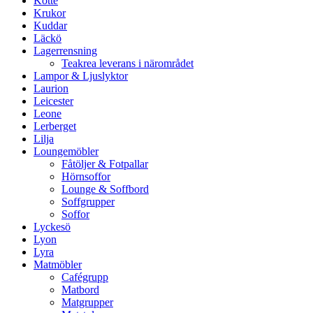
Kotte
Krukor
Kuddar
Läckö
Lagerrensning
Teakrea leverans i närområdet
Lampor & Ljuslyktor
Laurion
Leicester
Leone
Lerberget
Lilja
Loungemöbler
Fåtöljer & Fotpallar
Hörnsoffor
Lounge & Soffbord
Soffgrupper
Soffor
Lyckesö
Lyon
Lyra
Matmöbler
Cafégrupp
Matbord
Matgrupper