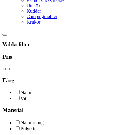
Picnic & Rastmöbler
Utekök
Kuddar
Campingmöbler
Krukor
Valda filter
Pris
kr
kr
Färg
Natur
Vit
Material
Naturrotting
Polyester