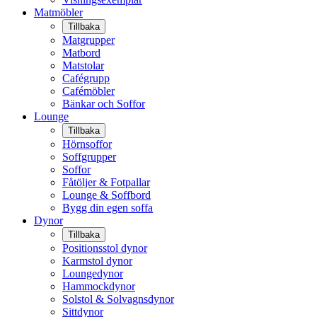
Matmöbler
Tillbaka
Matgrupper
Matbord
Matstolar
Cafégrupp
Cafémöbler
Bänkar och Soffor
Lounge
Tillbaka
Hörnsoffor
Soffgrupper
Soffor
Fåtöljer & Fotpallar
Lounge & Soffbord
Bygg din egen soffa
Dynor
Tillbaka
Positionsstol dynor
Karmstol dynor
Loungedynor
Hammockdynor
Solstol & Solvagnsdynor
Sittdynor