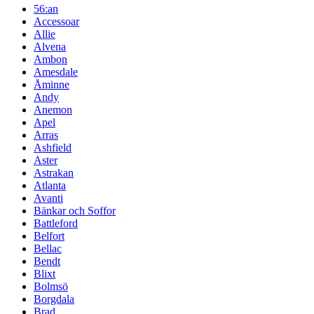
56:an
Accessoar
Allie
Alvena
Ambon
Amesdale
Åminne
Andy
Anemon
Apel
Arras
Ashfield
Aster
Astrakan
Atlanta
Avanti
Bänkar och Soffor
Battleford
Belfort
Bellac
Bendt
Blixt
Bolmsö
Borgdala
Brad