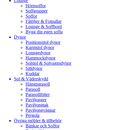
Lounge
Hörnsoffor
Soffgrupper
Soffor
Fåtöljer & Fotpallar
Lounge & Soffbord
Bygg din egen soffa
Dynor
Positionsstol dynor
Karmstol dynor
Loungedynor
Hammockdynor
Solstol & Solvagnsdynor
Sittdynor
Kuddar
Sol & Väderskydd
Hängparasoll
Parasoll
Parasollfötter
Paviljonger
Paviljongtak
Paviljongväggar
Pergola
Övriga möbler & tillbehör
Bänkar och Soffor