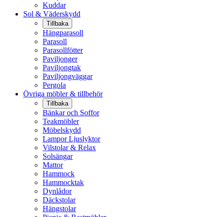
Kuddar
Sol & Väderskydd
Tillbaka
Hängparasoll
Parasoll
Parasollfötter
Paviljonger
Paviljongtak
Paviljongväggar
Pergola
Övriga möbler & tillbehör
Tillbaka
Bänkar och Soffor
Teakmöbler
Möbelskydd
Lampor Ljuslyktor
Vilstolar & Relax
Solsängar
Mattor
Hammock
Hammocktak
Dynlådor
Däckstolar
Hängstolar