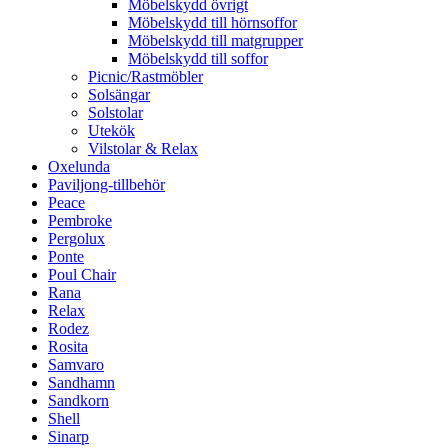
Möbelskydd övrigt
Möbelskydd till hörnsoffor
Möbelskydd till matgrupper
Möbelskydd till soffor
Picnic/Rastmöbler
Solsängar
Solstolar
Utekök
Vilstolar & Relax
Oxelunda
Paviljong-tillbehör
Peace
Pembroke
Pergolux
Ponte
Poul Chair
Rana
Relax
Rodez
Rosita
Samvaro
Sandhamn
Sandkorn
Shell
Sinarp