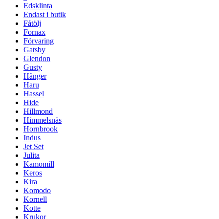
Edsklinta
Endast i butik
Fåtölj
Fornax
Förvaring
Gatsby
Glendon
Gusty
Hånger
Haru
Hassel
Hide
Hillmond
Himmelsnäs
Hornbrook
Indus
Jet Set
Julita
Kamomill
Keros
Kira
Komodo
Kornell
Kotte
Krukor