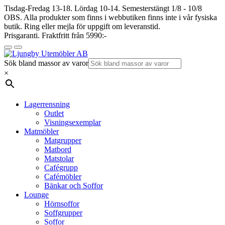
Tisdag-Fredag 13-18. Lördag 10-14. Semesterstängt 1/8 - 10/8
OBS. Alla produkter som finns i webbutiken finns inte i vår fysiska
butik. Ring eller mejla för uppgift om leveranstid.
Prisgaranti. Fraktfritt från 5990:-
Sök bland massor av varor
×
Lagerrensning
Outlet
Visningsexemplar
Matmöbler
Matgrupper
Matbord
Matstolar
Cafégrupp
Cafémöbler
Bänkar och Soffor
Lounge
Hörnsoffor
Soffgrupper
Soffor