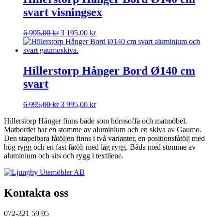
svart visningsex
Det
Det
6 995,00
kr
3 195,00
kr
ursprungliga
nuvarande
priset
priset
var:
är:
6
3
Hillerstorp Hånger Bord Ø140 cm
995,00 kr.
195,00 kr.
svart
Det
Det
6 995,00
kr
3 995,00
kr
ursprungliga
nuvarande
Hillerstorp Hånger finns både som hörnsoffa och matmöbel.
priset
priset
Matbordet har en stomme av aluminium och en skiva av Gaumo.
var:
är:
Den stapelbara fåtöljen finns i två varianter, en positionsfåtölj med
6
3
hög rygg och en fast fåtölj med låg rygg. Båda med stomme av
995,00 kr.
995,00 kr.
aluminium och sits och rygg i textilene.
Kontakta oss
072-321 59 95