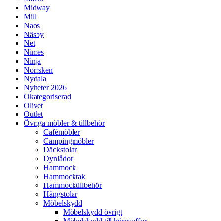
Midway
Mill
Naos
Näsby
Net
Nimes
Ninja
Norrsken
Nydala
Nyheter 2026
Okategoriserad
Olivet
Outlet
Övriga möbler & tillbehör
Cafémöbler
Campingmöbler
Däckstolar
Dynlådor
Hammock
Hammocktak
Hammocktillbehör
Hängstolar
Möbelskydd
Möbelskydd övrigt
Möbelskydd till hörnsoffor