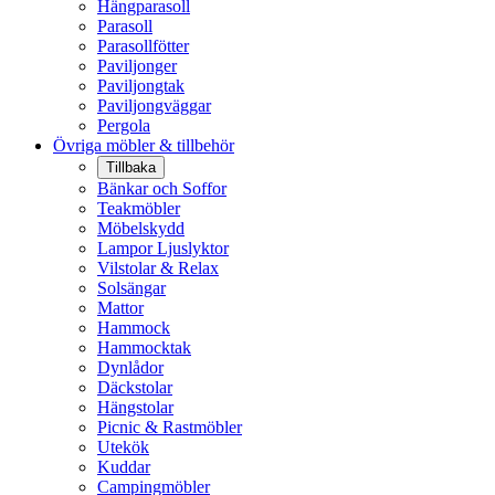
Hängparasoll
Parasoll
Parasollfötter
Paviljonger
Paviljongtak
Paviljongväggar
Pergola
Övriga möbler & tillbehör
Tillbaka
Bänkar och Soffor
Teakmöbler
Möbelskydd
Lampor Ljuslyktor
Vilstolar & Relax
Solsängar
Mattor
Hammock
Hammocktak
Dynlådor
Däckstolar
Hängstolar
Picnic & Rastmöbler
Utekök
Kuddar
Campingmöbler