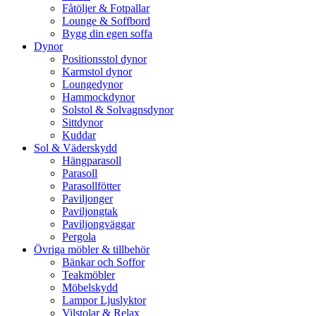
Fåtöljer & Fotpallar
Lounge & Soffbord
Bygg din egen soffa
Dynor
Positionsstol dynor
Karmstol dynor
Loungedynor
Hammockdynor
Solstol & Solvagnsdynor
Sittdynor
Kuddar
Sol & Väderskydd
Hängparasoll
Parasoll
Parasollfötter
Paviljonger
Paviljongtak
Paviljongväggar
Pergola
Övriga möbler & tillbehör
Bänkar och Soffor
Teakmöbler
Möbelskydd
Lampor Ljuslyktor
Vilstolar & Relax