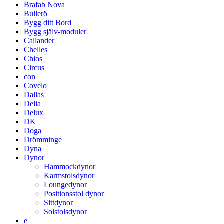
Brafab Nova
Bullerö
Bygg ditt Bord
Bygg själv-moduler
Callander
Chelles
Chios
Circus
con
Covelo
Dallas
Delia
Delux
DK
Doga
Drömminge
Dyna
Dynor
Hammockdynor
Karmstolsdynor
Loungedynor
Positionsstol dynor
Sittdynor
Solstolsdynor
e