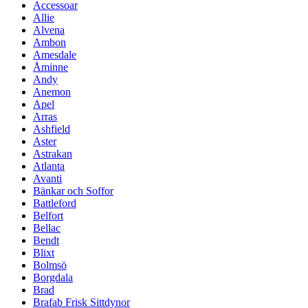
Accessoar
Allie
Alvena
Ambon
Amesdale
Åminne
Andy
Anemon
Apel
Arras
Ashfield
Aster
Astrakan
Atlanta
Avanti
Bänkar och Soffor
Battleford
Belfort
Bellac
Bendt
Blixt
Bolmsö
Borgdala
Brad
Brafab Frisk Sittdynor