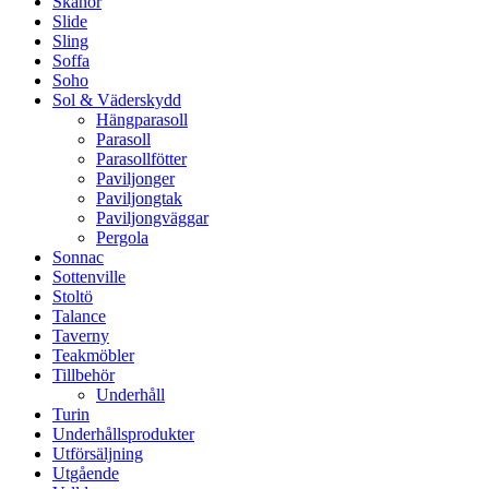
Skanör
Slide
Sling
Soffa
Soho
Sol & Väderskydd
Hängparasoll
Parasoll
Parasollfötter
Paviljonger
Paviljongtak
Paviljongväggar
Pergola
Sonnac
Sottenville
Stoltö
Talance
Taverny
Teakmöbler
Tillbehör
Underhåll
Turin
Underhållsprodukter
Utförsäljning
Utgående