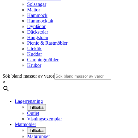
Solsängar
Mattor
Hammock
Hammocktak
Dynlådor
Däckstolar
Hängstolar
Picnic & Rastmöbler
Utekök
Kuddar
Campingmöbler
Krukor
Sök bland massor av varor
×
Lagerrensning
Tillbaka
Outlet
Visningsexemplar
Matmöbler
Tillbaka
Matgrupper