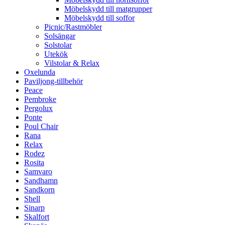
Möbelskydd till matgrupper
Möbelskydd till soffor
Picnic/Rastmöbler
Solsängar
Solstolar
Utekök
Vilstolar & Relax
Oxelunda
Paviljong-tillbehör
Peace
Pembroke
Pergolux
Ponte
Poul Chair
Rana
Relax
Rodez
Rosita
Samvaro
Sandhamn
Sandkorn
Shell
Sinarp
Skalfort