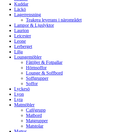
Kuddar
Läckö
Lagerrensning
Teakrea leverans i närområdet
Lampor & Ljuslyktor
Laurion
Leicester
Leone
Lerberget
Lilja
Loungemöbler
Fåtöljer & Fotpallar
Hörnsoffor
Lounge & Soffbord
Soffgrupper
Soffor
Lyckesö
Lyon
Lyra
Matmöbler
Cafégrupp
Matbord
Matgrupper
Matstolar
Mattor