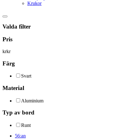
Krukor
Valda filter
Pris
kr
kr
Färg
Svart
Material
Aluminium
Typ av bord
Runt
56:an