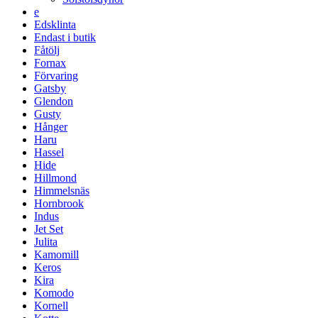
e
Edsklinta
Endast i butik
Fåtölj
Fornax
Förvaring
Gatsby
Glendon
Gusty
Hånger
Haru
Hassel
Hide
Hillmond
Himmelsnäs
Hornbrook
Indus
Jet Set
Julita
Kamomill
Keros
Kira
Komodo
Kornell