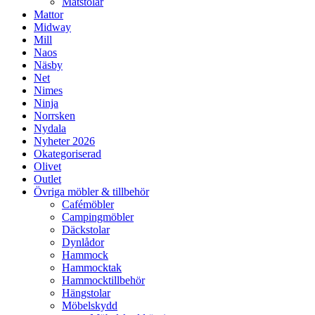
Matstolar
Mattor
Midway
Mill
Naos
Näsby
Net
Nimes
Ninja
Norrsken
Nydala
Nyheter 2026
Okategoriserad
Olivet
Outlet
Övriga möbler & tillbehör
Cafémöbler
Campingmöbler
Däckstolar
Dynlådor
Hammock
Hammocktak
Hammocktillbehör
Hängstolar
Möbelskydd