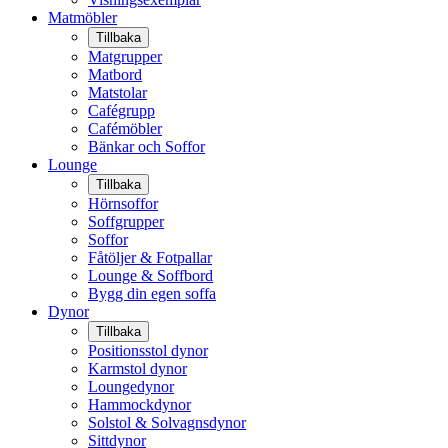
Matmöbler
Tillbaka
Matgrupper
Matbord
Matstolar
Cafégrupp
Cafémöbler
Bänkar och Soffor
Lounge
Tillbaka
Hörnsoffor
Soffgrupper
Soffor
Fåtöljer & Fotpallar
Lounge & Soffbord
Bygg din egen soffa
Dynor
Tillbaka
Positionsstol dynor
Karmstol dynor
Loungedynor
Hammockdynor
Solstol & Solvagnsdynor
Sittdynor