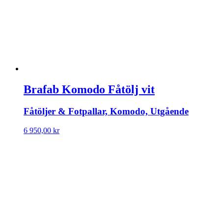
Brafab Komodo Fåtölj vit
Fåtöljer & Fotpallar, Komodo, Utgående
6 950,00
kr