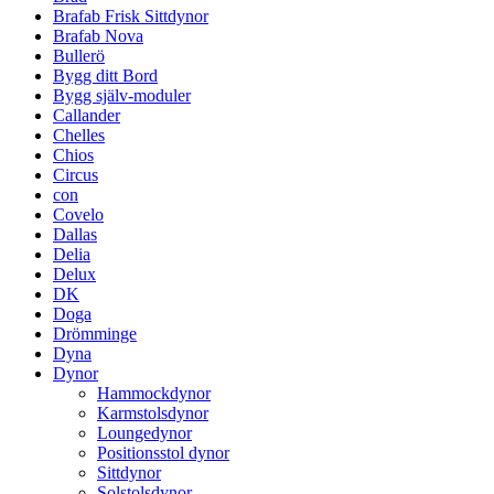
Brafab Frisk Sittdynor
Brafab Nova
Bullerö
Bygg ditt Bord
Bygg själv-moduler
Callander
Chelles
Chios
Circus
con
Covelo
Dallas
Delia
Delux
DK
Doga
Drömminge
Dyna
Dynor
Hammockdynor
Karmstolsdynor
Loungedynor
Positionsstol dynor
Sittdynor
Solstolsdynor