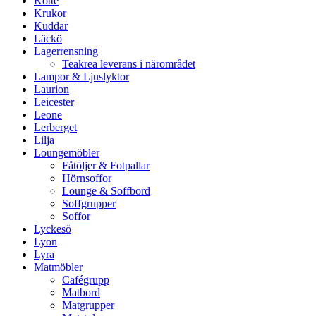
Kotte
Krukor
Kuddar
Läckö
Lagerrensning
Teakrea leverans i närområdet
Lampor & Ljuslyktor
Laurion
Leicester
Leone
Lerberget
Lilja
Loungemöbler
Fåtöljer & Fotpallar
Hörnsoffor
Lounge & Soffbord
Soffgrupper
Soffor
Lyckesö
Lyon
Lyra
Matmöbler
Cafégrupp
Matbord
Matgrupper