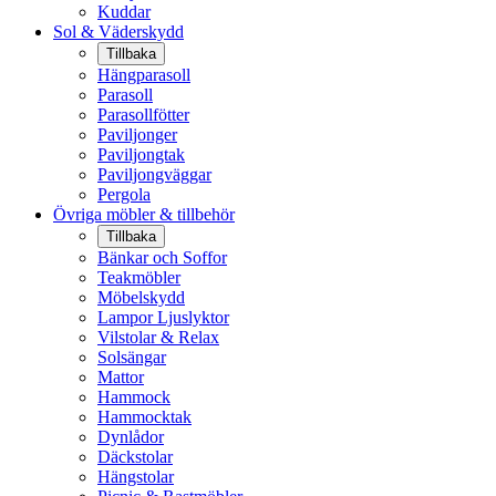
Kuddar
Sol & Väderskydd
Tillbaka
Hängparasoll
Parasoll
Parasollfötter
Paviljonger
Paviljongtak
Paviljongväggar
Pergola
Övriga möbler & tillbehör
Tillbaka
Bänkar och Soffor
Teakmöbler
Möbelskydd
Lampor Ljuslyktor
Vilstolar & Relax
Solsängar
Mattor
Hammock
Hammocktak
Dynlådor
Däckstolar
Hängstolar