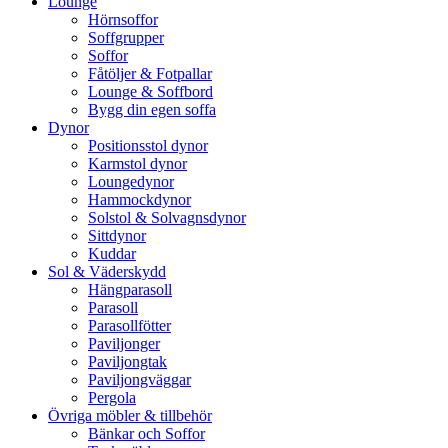
Lounge
Hörnsoffor
Soffgrupper
Soffor
Fåtöljer & Fotpallar
Lounge & Soffbord
Bygg din egen soffa
Dynor
Positionsstol dynor
Karmstol dynor
Loungedynor
Hammockdynor
Solstol & Solvagnsdynor
Sittdynor
Kuddar
Sol & Väderskydd
Hängparasoll
Parasoll
Parasollfötter
Paviljonger
Paviljongtak
Paviljongväggar
Pergola
Övriga möbler & tillbehör
Bänkar och Soffor