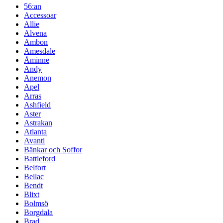
56:an
Accessoar
Allie
Alvena
Ambon
Amesdale
Åminne
Andy
Anemon
Apel
Arras
Ashfield
Aster
Astrakan
Atlanta
Avanti
Bänkar och Soffor
Battleford
Belfort
Bellac
Bendt
Blixt
Bolmsö
Borgdala
Brad