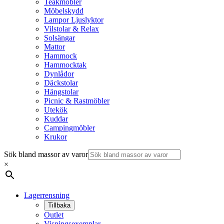
Teakmöbler
Möbelskydd
Lampor Ljuslyktor
Vilstolar & Relax
Solsängar
Mattor
Hammock
Hammocktak
Dynlådor
Däckstolar
Hängstolar
Picnic & Rastmöbler
Utekök
Kuddar
Campingmöbler
Krukor
Sök bland massor av varor
×
Lagerrensning
Tillbaka
Outlet
Visningsexemplar