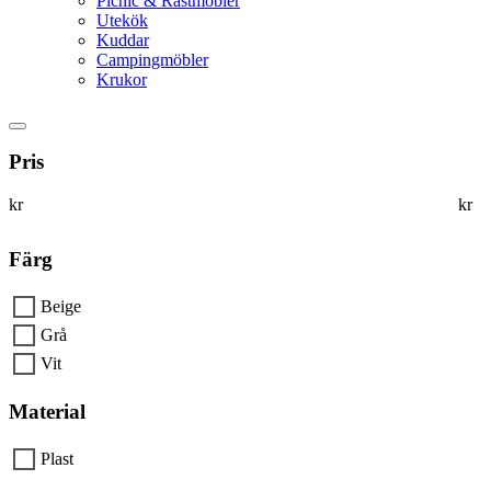
Picnic & Rastmöbler
Utekök
Kuddar
Campingmöbler
Krukor
Pris
kr
kr
Färg
Beige
Grå
Vit
Material
Plast