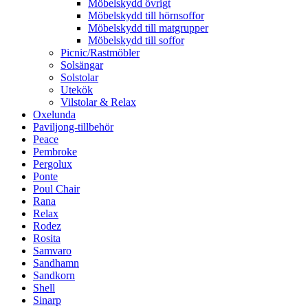
Möbelskydd övrigt
Möbelskydd till hörnsoffor
Möbelskydd till matgrupper
Möbelskydd till soffor
Picnic/Rastmöbler
Solsängar
Solstolar
Utekök
Vilstolar & Relax
Oxelunda
Paviljong-tillbehör
Peace
Pembroke
Pergolux
Ponte
Poul Chair
Rana
Relax
Rodez
Rosita
Samvaro
Sandhamn
Sandkorn
Shell
Sinarp