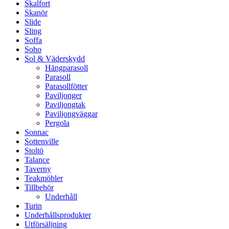
Skalfort
Skanör
Slide
Sling
Soffa
Soho
Sol & Väderskydd
Hängparasoll
Parasoll
Parasollfötter
Paviljonger
Paviljongtak
Paviljongväggar
Pergola
Sonnac
Sottenville
Stoltö
Talance
Taverny
Teakmöbler
Tillbehör
Underhåll
Turin
Underhållsprodukter
Utförsäljning