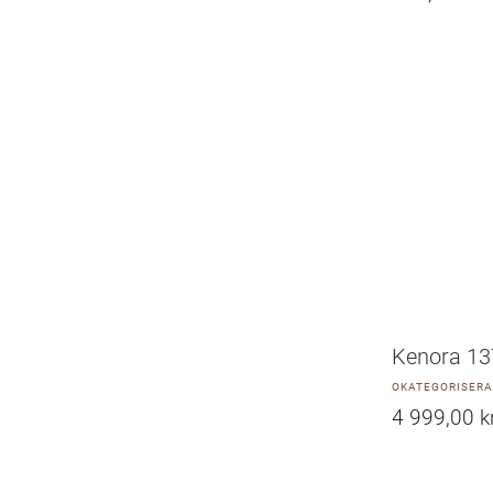
Kenora 137
OKATEGORISER
4 999,00
k