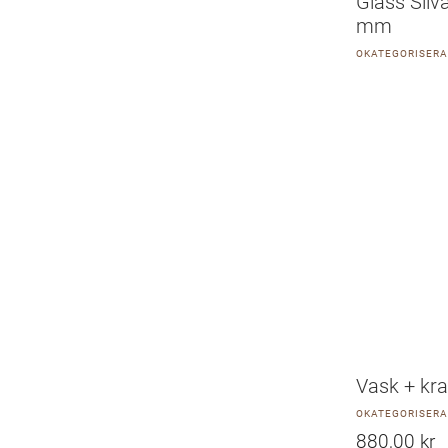
Glass Silv
mm
OKATEGORISER
Vask + kra
OKATEGORISER
880,00
kr