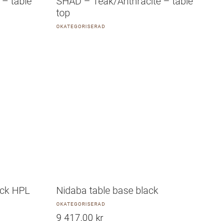
– table
SHAD – Teak/Anthracite – table
top
OKATEGORISERAD
ack HPL
Nidaba table base black
OKATEGORISERAD
9 417,00
kr