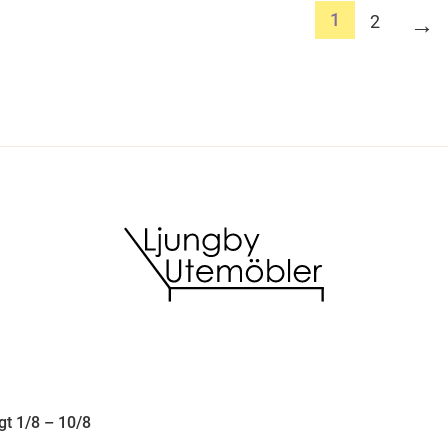
1
2
→
t 1/8 – 10/8