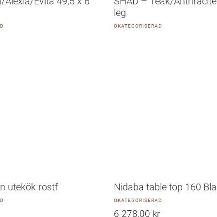
a/Alexia/Evita 49,5 x 6
SHAD – Teak/Anthracite 
leg
AD
OKATEGORISERAD
n utekök rostf
Nidaba table top 160 Bl
AD
OKATEGORISERAD
6 278,00
kr