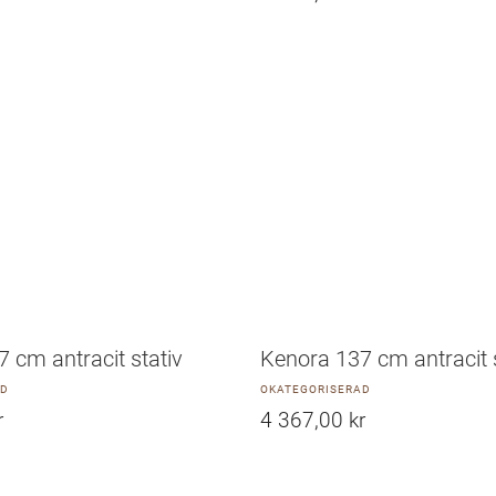
 cm antracit stativ
Kenora 137 cm antracit 
AD
OKATEGORISERAD
r
4 367,00
kr