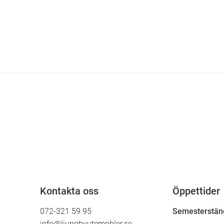
Kontakta oss
Öppettider
072-321 59 95
Semesterstäng
info@ljungbyutemobler.se