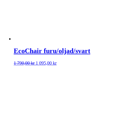
EcoChair furu/oljad/svart
Det
Det
1 790,00
kr
1 095,00
kr
ursprungliga
nuvarande
priset
priset
var:
är:
1
1
790,00 kr.
095,00 kr.