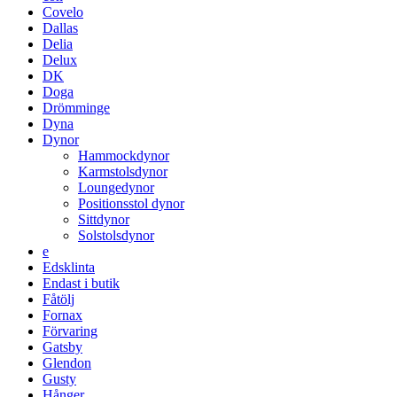
Covelo
Dallas
Delia
Delux
DK
Doga
Drömminge
Dyna
Dynor
Hammockdynor
Karmstolsdynor
Loungedynor
Positionsstol dynor
Sittdynor
Solstolsdynor
e
Edsklinta
Endast i butik
Fåtölj
Fornax
Förvaring
Gatsby
Glendon
Gusty
Hånger