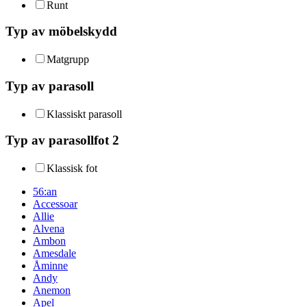
Runt
Typ av möbelskydd
Matgrupp
Typ av parasoll
Klassiskt parasoll
Typ av parasollfot 2
Klassisk fot
56:an
Accessoar
Allie
Alvena
Ambon
Amesdale
Åminne
Andy
Anemon
Apel