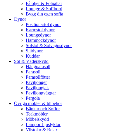
Fåtöljer & Fotpallar
Lounge & Soffbord
Bygg din egen soffa
Dynor
Positionsstol dynor
Karmstol dynor
Loungedynor
Hammockdynor
Solstol & Solvagnsdynor
Sittdynor
Kuddar
Sol & Väderskydd
Hängparasoll
Parasoll
Parasollfötter
Paviljonger
Paviljongtak
Paviljongväggar
Pergola
Övriga möbler & tillbehör
Bänkar och Soffor
Teakmöbler
Möbelskydd
Lampor Ljuslyktor
Vilstolar & Relax