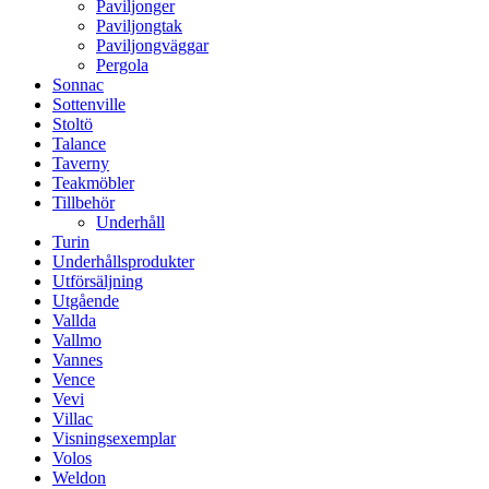
Paviljonger
Paviljongtak
Paviljongväggar
Pergola
Sonnac
Sottenville
Stoltö
Talance
Taverny
Teakmöbler
Tillbehör
Underhåll
Turin
Underhållsprodukter
Utförsäljning
Utgående
Vallda
Vallmo
Vannes
Vence
Vevi
Villac
Visningsexemplar
Volos
Weldon