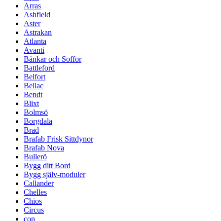
Arras
Ashfield
Aster
Astrakan
Atlanta
Avanti
Bänkar och Soffor
Battleford
Belfort
Bellac
Bendt
Blixt
Bolmsö
Borgdala
Brad
Brafab Frisk Sittdynor
Brafab Nova
Bullerö
Bygg ditt Bord
Bygg själv-moduler
Callander
Chelles
Chios
Circus
con