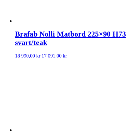
Brafab Nolli Matbord 225×90 H73
svart/teak
Det
Det
18 990,00
kr
17 091,00
kr
ursprungliga
nuvarande
priset
priset
var:
är:
18
17
990,00 kr.
091,00 kr.