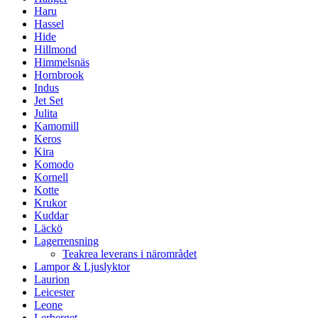
Haru
Hassel
Hide
Hillmond
Himmelsnäs
Hornbrook
Indus
Jet Set
Julita
Kamomill
Keros
Kira
Komodo
Kornell
Kotte
Krukor
Kuddar
Läckö
Lagerrensning
Teakrea leverans i närområdet
Lampor & Ljuslyktor
Laurion
Leicester
Leone
Lerberget