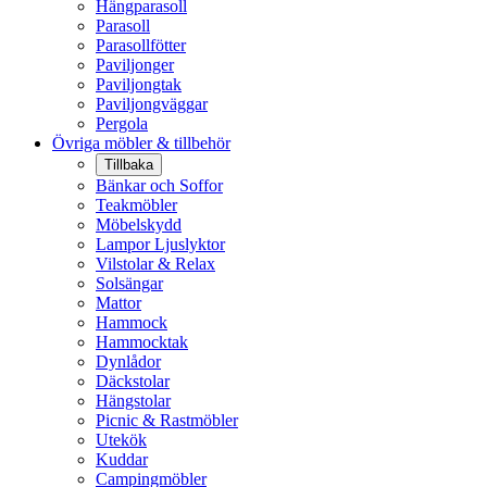
Hängparasoll
Parasoll
Parasollfötter
Paviljonger
Paviljongtak
Paviljongväggar
Pergola
Övriga möbler & tillbehör
Tillbaka
Bänkar och Soffor
Teakmöbler
Möbelskydd
Lampor Ljuslyktor
Vilstolar & Relax
Solsängar
Mattor
Hammock
Hammocktak
Dynlådor
Däckstolar
Hängstolar
Picnic & Rastmöbler
Utekök
Kuddar
Campingmöbler