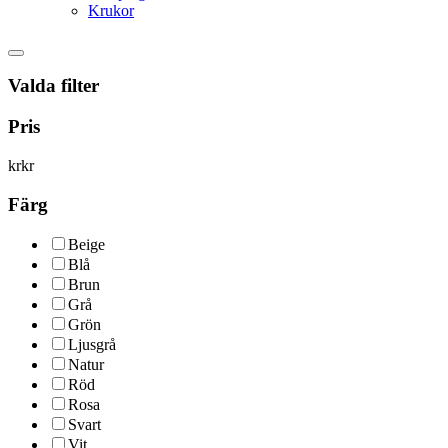
Krukor
Valda filter
Pris
kr
kr
Färg
Beige
Blå
Brun
Grå
Grön
Ljusgrå
Natur
Röd
Rosa
Svart
Vit