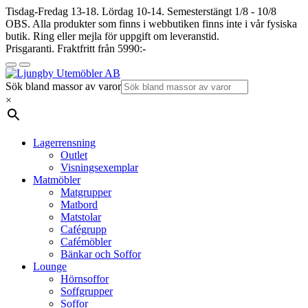
Tisdag-Fredag 13-18. Lördag 10-14. Semesterstängt 1/8 - 10/8
OBS. Alla produkter som finns i webbutiken finns inte i vår fysiska
butik. Ring eller mejla för uppgift om leveranstid.
Prisgaranti. Fraktfritt från 5990:-
Sök bland massor av varor
×
Lagerrensning
Outlet
Visningsexemplar
Matmöbler
Matgrupper
Matbord
Matstolar
Cafégrupp
Cafémöbler
Bänkar och Soffor
Lounge
Hörnsoffor
Soffgrupper
Soffor