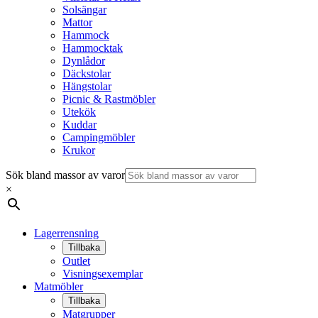
Solsängar
Mattor
Hammock
Hammocktak
Dynlådor
Däckstolar
Hängstolar
Picnic & Rastmöbler
Utekök
Kuddar
Campingmöbler
Krukor
Sök bland massor av varor
×
Lagerrensning
Tillbaka
Outlet
Visningsexemplar
Matmöbler
Tillbaka
Matgrupper