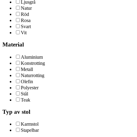
Ljusgrå
Natur
Röd
Rosa
Svart
Vit
Material
Aluminium
Konstrotting
Metall
Naturrotting
Olefin
Polyester
Stål
Teak
Typ av stol
Karmstol
Stapelbar