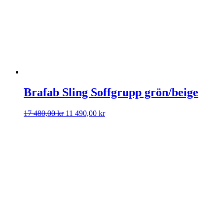
Brafab Sling Soffgrupp grön/beige
Det
Det
17 480,00
kr
11 490,00
kr
ursprungliga
nuvarande
priset
priset
var:
är:
17
11
480,00 kr.
490,00 kr.