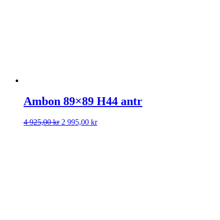
080,00 kr.
Ambon 89×89 H44 antr
Det
Det
4 925,00
kr
2 995,00
kr
ursprungliga
nuvarande
priset
priset
var:
är:
4
2
925,00 kr.
995,00 kr.