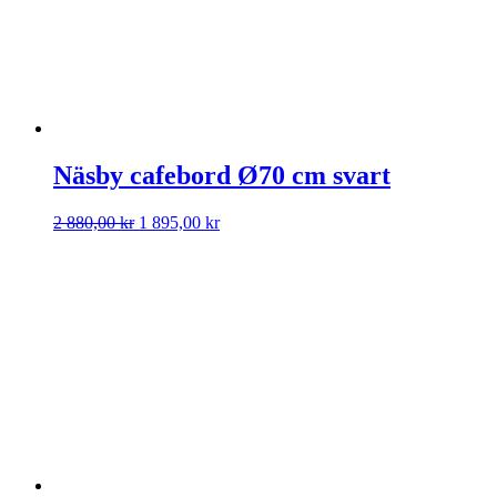
Näsby cafebord Ø70 cm svart
Det
Det
2 880,00
kr
1 895,00
kr
ursprungliga
nuvarande
priset
priset
var:
är:
2
1
880,00 kr.
895,00 kr.