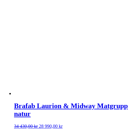
priset
priset
var:
är:
34
28
430,00 kr.
990,00 kr.
Brafab Laurion & Midway Matgrupp
natur
Det
Det
34 430,00
kr
28 990,00
kr