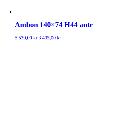
Ambon 140×74 H44 antr
Det
Det
5 530,00
kr
3 495,00
kr
ursprungliga
nuvarande
priset
priset
var:
är:
5
3
530,00 kr.
495,00 kr.