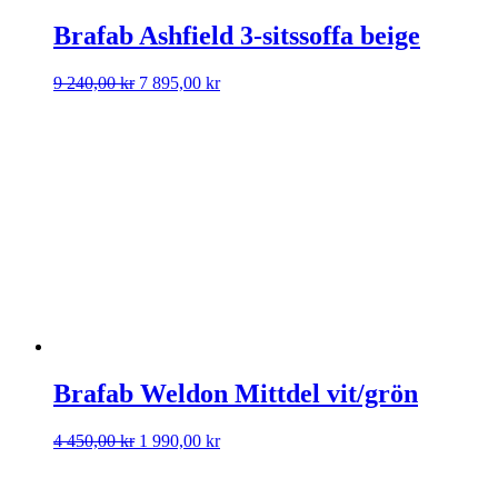
Brafab Ashfield 3-sitssoffa beige
Det
Det
9 240,00
kr
7 895,00
kr
ursprungliga
nuvarande
priset
priset
var:
är:
9
7
240,00 kr.
895,00 kr.
Brafab Weldon Mittdel vit/grön
Det
Det
4 450,00
kr
1 990,00
kr
ursprungliga
nuvarande
priset
priset