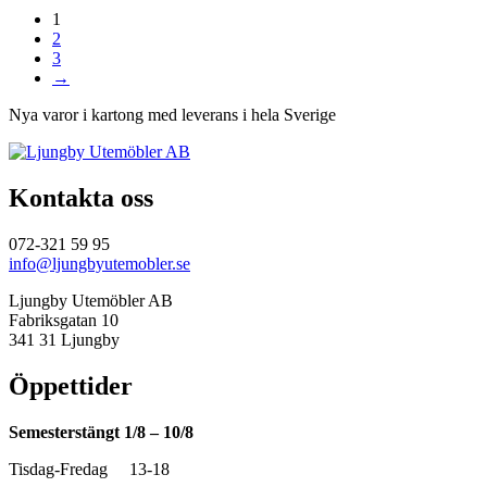
ursprungliga
nuvarande
1
priset
priset
2
var:
är:
3
34
28
→
430,00 kr.
990,00 kr.
Nya varor i kartong med leverans i hela Sverige
Kontakta oss
072-321 59 95
info@ljungbyutemobler.se
Ljungby Utemöbler AB
Fabriksgatan 10
341 31 Ljungby
Öppettider
Semesterstängt 1/8 – 10/8
Tisdag-Fredag 13-18