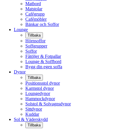
Matbord
Matstolar
Cafégrupp
Cafémöbler
Bänkar och Soffor
Lounge
Tillbaka
Hörnsoffor
Soffgrupper
Soffor
Fåtöljer & Fotpallar
Lounge & Soffbord
Bygg din egen soffa
Dynor
Tillbaka
Positionsstol dynor
Karmstol dynor
Loungedynor
Hammockdynor
Solstol & Solvagnsdynor
Sittdynor
Kuddar
Sol & Väderskydd
Tillbaka