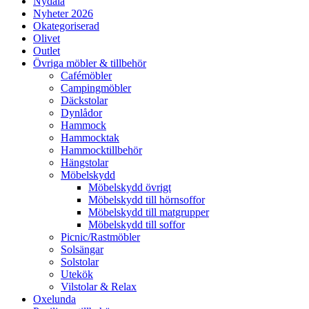
Nydala
Nyheter 2026
Okategoriserad
Olivet
Outlet
Övriga möbler & tillbehör
Cafémöbler
Campingmöbler
Däckstolar
Dynlådor
Hammock
Hammocktak
Hammocktillbehör
Hängstolar
Möbelskydd
Möbelskydd övrigt
Möbelskydd till hörnsoffor
Möbelskydd till matgrupper
Möbelskydd till soffor
Picnic/Rastmöbler
Solsängar
Solstolar
Utekök
Vilstolar & Relax
Oxelunda