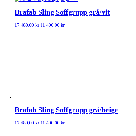
Brafab Sling Soffgrupp grå/vit
Det
Det
17 480,00
kr
11 490,00
kr
ursprungliga
nuvarande
priset
priset
var:
är:
17
11
480,00 kr.
490,00 kr.
Brafab Sling Soffgrupp grå/beige
Det
Det
17 480,00
kr
11 490,00
kr
ursprungliga
nuvarande
priset
priset