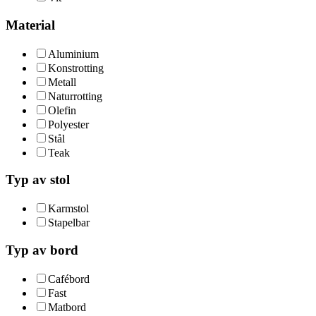
Material
Aluminium
Konstrotting
Metall
Naturrotting
Olefin
Polyester
Stål
Teak
Typ av stol
Karmstol
Stapelbar
Typ av bord
Cafébord
Fast
Matbord