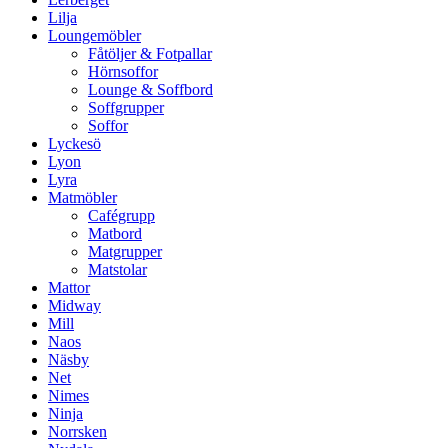
Lilja
Loungemöbler
Fåtöljer & Fotpallar
Hörnsoffor
Lounge & Soffbord
Soffgrupper
Soffor
Lyckesö
Lyon
Lyra
Matmöbler
Cafégrupp
Matbord
Matgrupper
Matstolar
Mattor
Midway
Mill
Naos
Näsby
Net
Nimes
Ninja
Norrsken