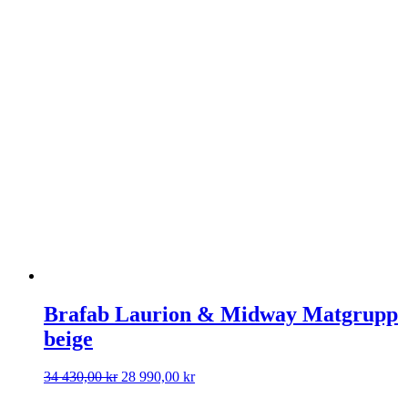
var:
är:
4
1
450,00 kr.
990,00 kr.
Brafab Laurion & Midway Matgrupp
beige
Det
Det
34 430,00
kr
28 990,00
kr
ursprungliga
nuvarande