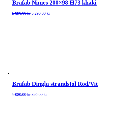
Brafab Nimes 200×98 H73 khaki
Det
Det
5 890,00
kr
5 290,00
kr
ursprungliga
nuvarande
priset
priset
var:
är:
5
5
890,00 kr.
290,00 kr.
Brafab Dingla strandstol Röd/Vit
Det
Det
1 080,00
kr
895,00
kr
ursprungliga
nuvarande
priset
priset
var:
är:
1
895,00 kr.