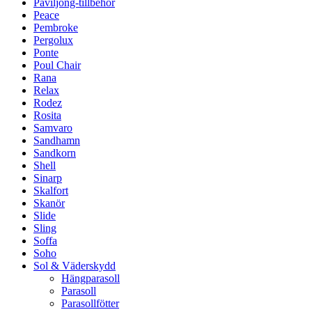
Paviljong-tillbehör
Peace
Pembroke
Pergolux
Ponte
Poul Chair
Rana
Relax
Rodez
Rosita
Samvaro
Sandhamn
Sandkorn
Shell
Sinarp
Skalfort
Skanör
Slide
Sling
Soffa
Soho
Sol & Väderskydd
Hängparasoll
Parasoll
Parasollfötter