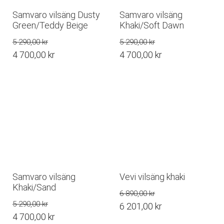
Samvaro vilsäng Dusty
Samvaro vilsäng
Green/Teddy Beige
Khaki/Soft Dawn
5 290,00
kr
5 290,00
kr
Det
Det
4 700,00
kr
4 700,00
kr
ursprungliga
Det
ursprungliga
Det
priset
nuvarande
priset
nuvarande
var:
priset
var:
priset
5
är:
5
är:
290,00 kr.
4
290,00 kr.
4
700,00 kr.
700,00 kr.
Samvaro vilsäng
Vevi vilsäng khaki
Khaki/Sand
6 890,00
kr
5 290,00
kr
Det
6 201,00
kr
Det
4 700,00
kr
ursprungliga
Det