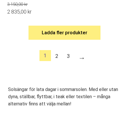
3 150,00
kr
Det
2 835,00
kr
ursprungliga
Det
priset
nuvarande
Ladda fler produkter
var:
priset
3
är:
150,00 kr.
2
1
2
3
→
835,00 kr.
Solsängar för lata dagar i sommarsolen. Med eller utan
dyna, ställbar, flyttbar, i teak eller textilen – många
alternativ finns att välja mellan!