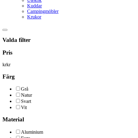
Utekök
Kuddar
Campingmöbler
Krukor
Valda filter
Pris
kr
kr
Färg
Grå
Natur
Svart
Vit
Material
Aluminium