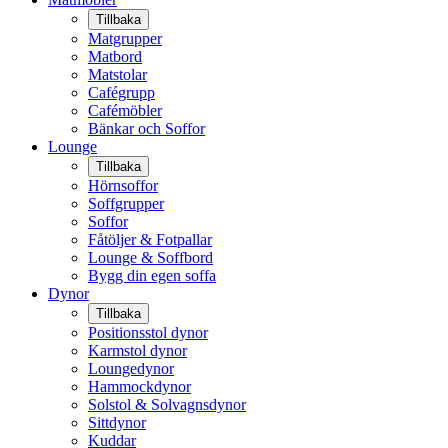
Tillbaka
Matgrupper
Matbord
Matstolar
Cafégrupp
Cafémöbler
Bänkar och Soffor
Lounge
Tillbaka
Hörnsoffor
Soffgrupper
Soffor
Fåtöljer & Fotpallar
Lounge & Soffbord
Bygg din egen soffa
Dynor
Tillbaka
Positionsstol dynor
Karmstol dynor
Loungedynor
Hammockdynor
Solstol & Solvagnsdynor
Sittdynor
Kuddar