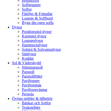
Hörnsoffor
Soffgrupper
Soffor
Fåtöljer & Fotpallar
Lounge & Soffbord
Bygg din egen soffa
Dynor
Positionsstol dynor
Karmstol dynor
Loungedynor
Hammockdynor
Solstol & Solvagnsdynor
Sittdynor
Kuddar
Sol & Väderskydd
Hängparasoll
Parasoll
Parasollfötter
Paviljonger
Paviljongtak
Paviljongväggar
Pergola
Övriga möbler & tillbehör
Bänkar och Soffor
Teakmöbler