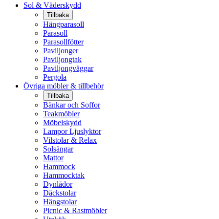
Sol & Väderskydd
Tillbaka
Hängparasoll
Parasoll
Parasollfötter
Paviljonger
Paviljongtak
Paviljongväggar
Pergola
Övriga möbler & tillbehör
Tillbaka
Bänkar och Soffor
Teakmöbler
Möbelskydd
Lampor Ljuslyktor
Vilstolar & Relax
Solsängar
Mattor
Hammock
Hammocktak
Dynlådor
Däckstolar
Hängstolar
Picnic & Rastmöbler