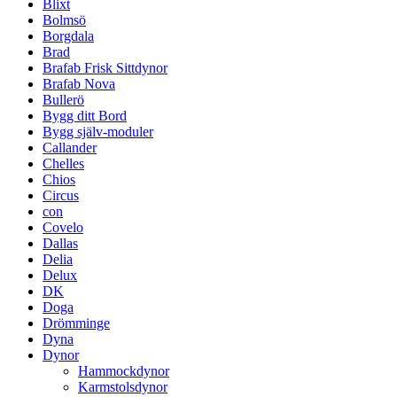
Blixt
Bolmsö
Borgdala
Brad
Brafab Frisk Sittdynor
Brafab Nova
Bullerö
Bygg ditt Bord
Bygg själv-moduler
Callander
Chelles
Chios
Circus
con
Covelo
Dallas
Delia
Delux
DK
Doga
Drömminge
Dyna
Dynor
Hammockdynor
Karmstolsdynor