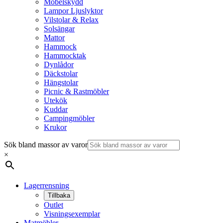
Möbelskydd
Lampor Ljuslyktor
Vilstolar & Relax
Solsängar
Mattor
Hammock
Hammocktak
Dynlådor
Däckstolar
Hängstolar
Picnic & Rastmöbler
Utekök
Kuddar
Campingmöbler
Krukor
Sök bland massor av varor
×
Lagerrensning
Tillbaka
Outlet
Visningsexemplar
Matmöbler