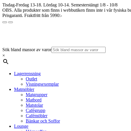
Tisdag-Fredag 13-18. Lördag 10-14. Semesterstängt 1/8 - 10/8
OBS. Alla produkter som finns i webbutiken finns inte i vår fysiska bu
Prisgaranti. Fraktfritt från 5990:-
Sök bland massor av varor
×
Lagerrensning
Outlet
Visningsexemplar
Matmöbler
Matgrupper
Matbord
Matstolar
Cafégrupp
Cafémöbler
Bänkar och Soffor
Lounge