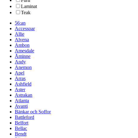
Furu
Laminat
Teak
56:an
Accessoar
Allie
Alvena
Ambon
Amesdale
Åminne
Andy
Anemon
Apel
Arras
Ashfield
Aster
Astrakan
Atlanta
Avanti
Bänkar och Soffor
Battleford
Belfort
Bellac
Bendt