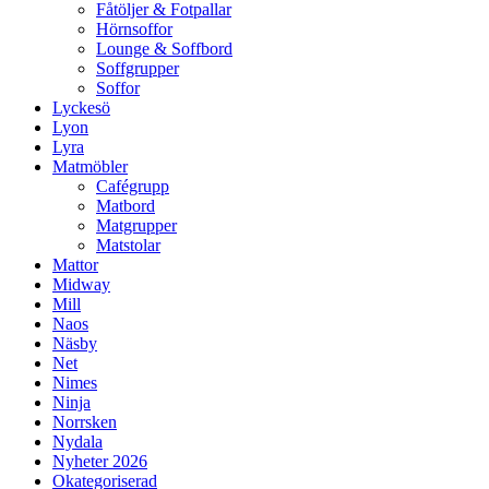
Fåtöljer & Fotpallar
Hörnsoffor
Lounge & Soffbord
Soffgrupper
Soffor
Lyckesö
Lyon
Lyra
Matmöbler
Cafégrupp
Matbord
Matgrupper
Matstolar
Mattor
Midway
Mill
Naos
Näsby
Net
Nimes
Ninja
Norrsken
Nydala
Nyheter 2026
Okategoriserad