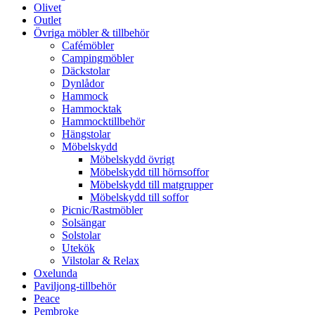
Olivet
Outlet
Övriga möbler & tillbehör
Cafémöbler
Campingmöbler
Däckstolar
Dynlådor
Hammock
Hammocktak
Hammocktillbehör
Hängstolar
Möbelskydd
Möbelskydd övrigt
Möbelskydd till hörnsoffor
Möbelskydd till matgrupper
Möbelskydd till soffor
Picnic/Rastmöbler
Solsängar
Solstolar
Utekök
Vilstolar & Relax
Oxelunda
Paviljong-tillbehör
Peace
Pembroke