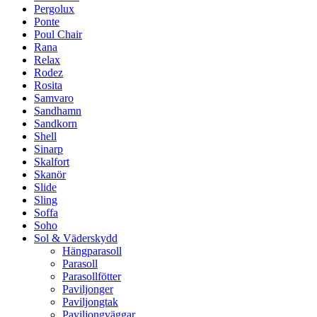
Pergolux
Ponte
Poul Chair
Rana
Relax
Rodez
Rosita
Samvaro
Sandhamn
Sandkorn
Shell
Sinarp
Skalfort
Skanör
Slide
Sling
Soffa
Soho
Sol & Väderskydd
Hängparasoll
Parasoll
Parasollfötter
Paviljonger
Paviljongtak
Paviljongväggar