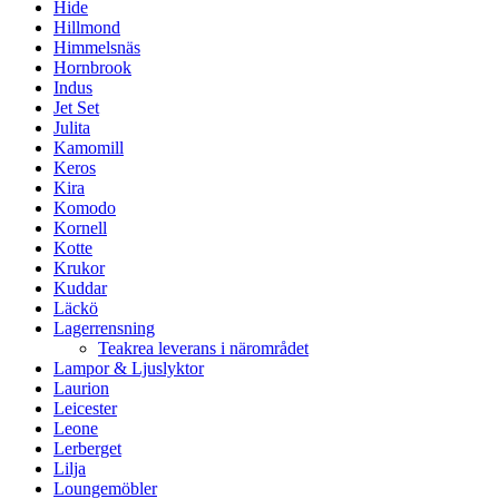
Hide
Hillmond
Himmelsnäs
Hornbrook
Indus
Jet Set
Julita
Kamomill
Keros
Kira
Komodo
Kornell
Kotte
Krukor
Kuddar
Läckö
Lagerrensning
Teakrea leverans i närområdet
Lampor & Ljuslyktor
Laurion
Leicester
Leone
Lerberget
Lilja
Loungemöbler