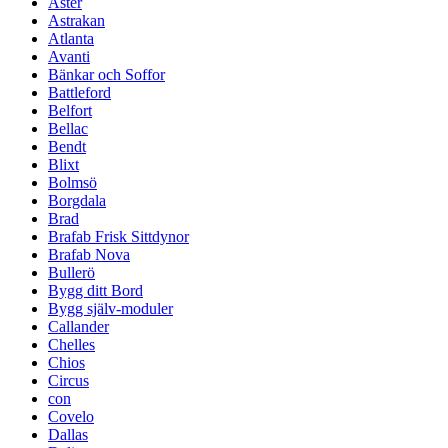
Aster
Astrakan
Atlanta
Avanti
Bänkar och Soffor
Battleford
Belfort
Bellac
Bendt
Blixt
Bolmsö
Borgdala
Brad
Brafab Frisk Sittdynor
Brafab Nova
Bullerö
Bygg ditt Bord
Bygg själv-moduler
Callander
Chelles
Chios
Circus
con
Covelo
Dallas