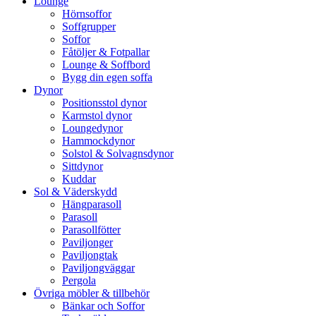
Lounge
Hörnsoffor
Soffgrupper
Soffor
Fåtöljer & Fotpallar
Lounge & Soffbord
Bygg din egen soffa
Dynor
Positionsstol dynor
Karmstol dynor
Loungedynor
Hammockdynor
Solstol & Solvagnsdynor
Sittdynor
Kuddar
Sol & Väderskydd
Hängparasoll
Parasoll
Parasollfötter
Paviljonger
Paviljongtak
Paviljongväggar
Pergola
Övriga möbler & tillbehör
Bänkar och Soffor