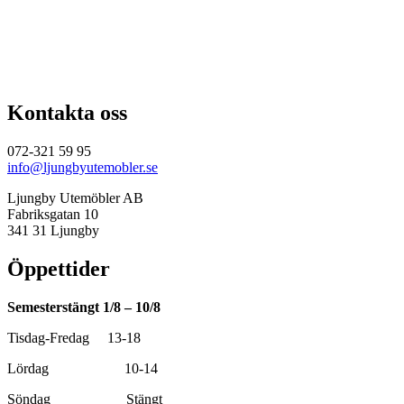
ursprungliga
nuvarande
priset
priset
var:
är:
2
2
290,00 kr.
061,00 kr.
Kontakta oss
072-321 59 95
info@ljungbyutemobler.se
Ljungby Utemöbler AB
Fabriksgatan 10
341 31 Ljungby
Öppettider
Semesterstängt 1/8 – 10/8
Tisdag-Fredag 13-18
Lördag 10-14
Söndag Stängt