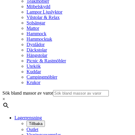
Teakmöbler
Möbelskydd
Lampor Ljuslyktor
Vilstolar & Relax
Solsängar
Mattor
Hammock
Hammocktak
Dynlådor
Däckstolar
Hängstolar
Picnic & Rastmöbler
Utekök
Kuddar
Campingmöbler
Krukor
Sök bland massor av varor
×
Lagerrensning
Tillbaka
Outlet
Visningsexemplar