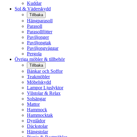
Kuddar
Sol & Väderskydd
Tillbaka
Hängparasoll
Parasoll
Parasollfötter
Paviljonger
Paviljongtak
Paviljongväggar
Pergola
Övriga möbler & tillbehör
Tillbaka
Bänkar och Soffor
Teakmöbler
Möbelskydd
Lampor Ljuslyktor
Vilstolar & Relax
Solsängar
Mattor
Hammock
Hammocktak
Dynlådor
Däckstolar
Hängstolar