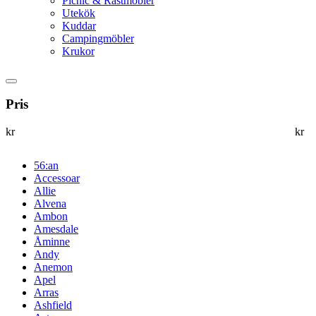
Picnic & Rastmöbler
Utekök
Kuddar
Campingmöbler
Krukor
Pris
kr
kr
56:an
Accessoar
Allie
Alvena
Ambon
Amesdale
Åminne
Andy
Anemon
Apel
Arras
Ashfield