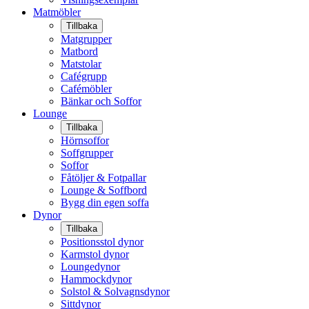
Matmöbler
Tillbaka
Matgrupper
Matbord
Matstolar
Cafégrupp
Cafémöbler
Bänkar och Soffor
Lounge
Tillbaka
Hörnsoffor
Soffgrupper
Soffor
Fåtöljer & Fotpallar
Lounge & Soffbord
Bygg din egen soffa
Dynor
Tillbaka
Positionsstol dynor
Karmstol dynor
Loungedynor
Hammockdynor
Solstol & Solvagnsdynor
Sittdynor