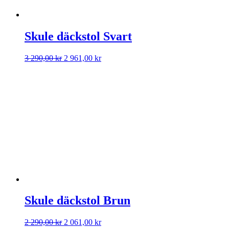
Skule däckstol Svart
Det
Det
3 290,00
kr
2 961,00
kr
ursprungliga
nuvarande
priset
priset
var:
är:
3
2
290,00 kr.
961,00 kr.
Skule däckstol Brun
Det
Det
2 290,00
kr
2 061,00
kr