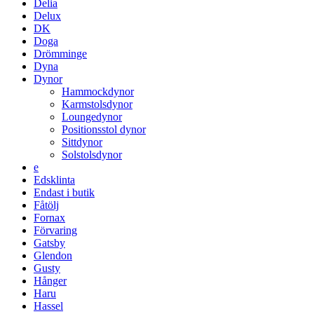
Delia
Delux
DK
Doga
Drömminge
Dyna
Dynor
Hammockdynor
Karmstolsdynor
Loungedynor
Positionsstol dynor
Sittdynor
Solstolsdynor
e
Edsklinta
Endast i butik
Fåtölj
Fornax
Förvaring
Gatsby
Glendon
Gusty
Hånger
Haru
Hassel