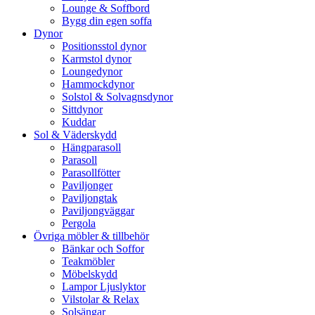
Lounge & Soffbord
Bygg din egen soffa
Dynor
Positionsstol dynor
Karmstol dynor
Loungedynor
Hammockdynor
Solstol & Solvagnsdynor
Sittdynor
Kuddar
Sol & Väderskydd
Hängparasoll
Parasoll
Parasollfötter
Paviljonger
Paviljongtak
Paviljongväggar
Pergola
Övriga möbler & tillbehör
Bänkar och Soffor
Teakmöbler
Möbelskydd
Lampor Ljuslyktor
Vilstolar & Relax
Solsängar