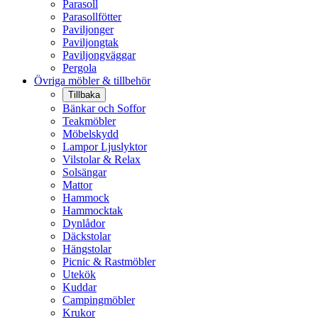
Parasoll
Parasollfötter
Paviljonger
Paviljongtak
Paviljongväggar
Pergola
Övriga möbler & tillbehör
Tillbaka
Bänkar och Soffor
Teakmöbler
Möbelskydd
Lampor Ljuslyktor
Vilstolar & Relax
Solsängar
Mattor
Hammock
Hammocktak
Dynlådor
Däckstolar
Hängstolar
Picnic & Rastmöbler
Utekök
Kuddar
Campingmöbler
Krukor