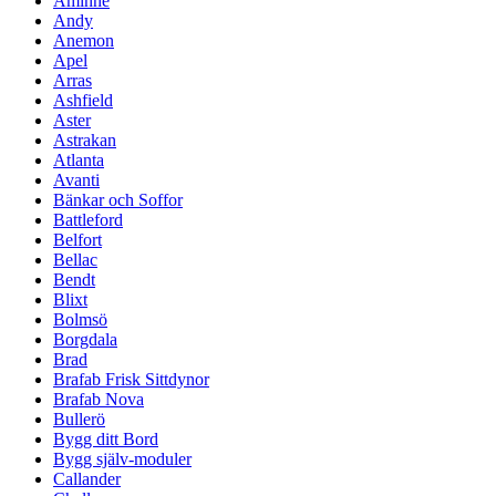
Åminne
Andy
Anemon
Apel
Arras
Ashfield
Aster
Astrakan
Atlanta
Avanti
Bänkar och Soffor
Battleford
Belfort
Bellac
Bendt
Blixt
Bolmsö
Borgdala
Brad
Brafab Frisk Sittdynor
Brafab Nova
Bullerö
Bygg ditt Bord
Bygg själv-moduler
Callander