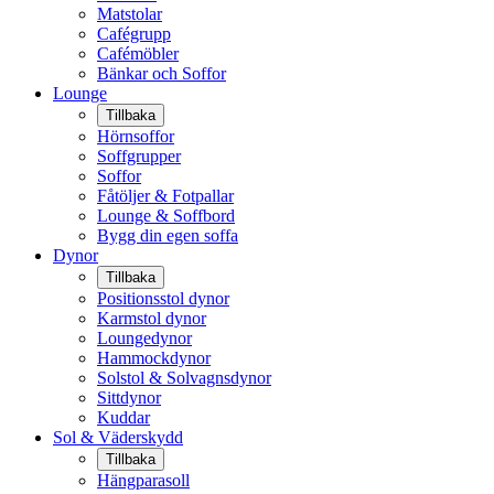
Matstolar
Cafégrupp
Cafémöbler
Bänkar och Soffor
Lounge
Tillbaka
Hörnsoffor
Soffgrupper
Soffor
Fåtöljer & Fotpallar
Lounge & Soffbord
Bygg din egen soffa
Dynor
Tillbaka
Positionsstol dynor
Karmstol dynor
Loungedynor
Hammockdynor
Solstol & Solvagnsdynor
Sittdynor
Kuddar
Sol & Väderskydd
Tillbaka
Hängparasoll