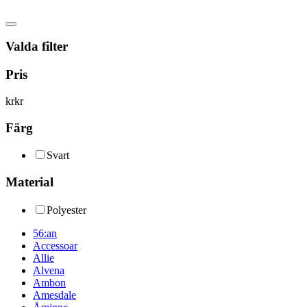
Valda filter
Pris
kr
kr
Färg
Svart
Material
Polyester
56:an
Accessoar
Allie
Alvena
Ambon
Amesdale