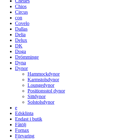
Chelles
Chios
Circus
con
Covelo
Dallas
Delia
Delux
DK
Doga
Drömminge
Dyna
Dynor
Hammockdynor
Karmstolsdynor
Loungedynor
Positionsstol dynor
Sittdynor
Solstolsdynor
e
Edsklinta
Endast i butik
Fåtölj
Fornax
Förvaring