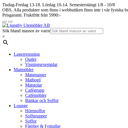
Tisdag-Fredag 13-18. Lördag 10-14. Semesterstängt 1/8 - 10/8
OBS. Alla produkter som finns i webbutiken finns inte i vår fysiska bu
Prisgaranti. Fraktfritt från 5990:-
Sök bland massor av varor
×
Lagerrensning
Outlet
Visningsexemplar
Matmöbler
Matgrupper
Matbord
Matstolar
Cafégrupp
Cafémöbler
Bänkar och Soffor
Lounge
Hörnsoffor
Soffgrupper
Soffor
Fåtöljer & Fotpallar