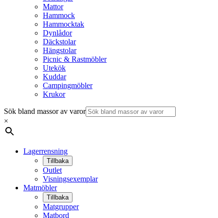
Mattor
Hammock
Hammocktak
Dynlådor
Däckstolar
Hängstolar
Picnic & Rastmöbler
Utekök
Kuddar
Campingmöbler
Krukor
Sök bland massor av varor
×
Lagerrensning
Tillbaka
Outlet
Visningsexemplar
Matmöbler
Tillbaka
Matgrupper
Matbord