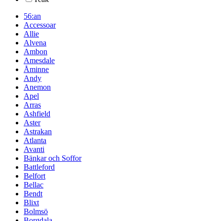
56:an
Accessoar
Allie
Alvena
Ambon
Amesdale
Åminne
Andy
Anemon
Apel
Arras
Ashfield
Aster
Astrakan
Atlanta
Avanti
Bänkar och Soffor
Battleford
Belfort
Bellac
Bendt
Blixt
Bolmsö
Borgdala