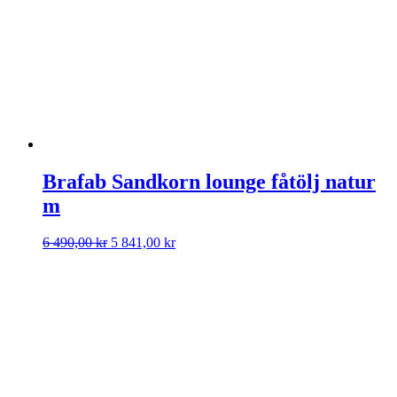
Brafab Sandkorn lounge fåtölj natur
m
Det
Det
6 490,00
kr
5 841,00
kr
ursprungliga
nuvarande
priset
priset
var:
är:
6
5
490,00 kr.
841,00 kr.