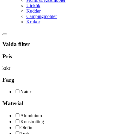
Picnic & Rastmöbler
Utekök
Kuddar
Campingmöbler
Krukor
Valda filter
Pris
kr
kr
Färg
Natur
Material
Aluminium
Konstrotting
Olefin
Teak