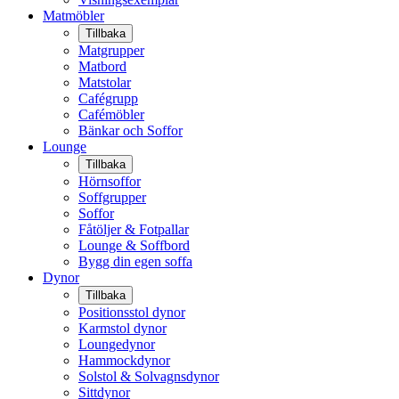
Matmöbler
Tillbaka
Matgrupper
Matbord
Matstolar
Cafégrupp
Cafémöbler
Bänkar och Soffor
Lounge
Tillbaka
Hörnsoffor
Soffgrupper
Soffor
Fåtöljer & Fotpallar
Lounge & Soffbord
Bygg din egen soffa
Dynor
Tillbaka
Positionsstol dynor
Karmstol dynor
Loungedynor
Hammockdynor
Solstol & Solvagnsdynor
Sittdynor