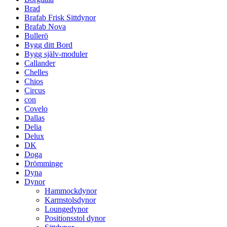
Brad
Brafab Frisk Sittdynor
Brafab Nova
Bullerö
Bygg ditt Bord
Bygg själv-moduler
Callander
Chelles
Chios
Circus
con
Covelo
Dallas
Delia
Delux
DK
Doga
Drömminge
Dyna
Dynor
Hammockdynor
Karmstolsdynor
Loungedynor
Positionsstol dynor