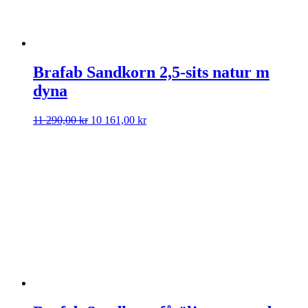
Brafab Sandkorn 2,5-sits natur m
dyna
Det
Det
11 290,00
kr
10 161,00
kr
ursprungliga
nuvarande
priset
priset
var:
är:
11
10
290,00 kr.
161,00 kr.