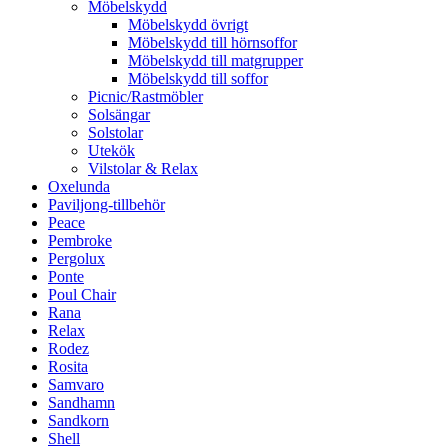
Möbelskydd
Möbelskydd övrigt
Möbelskydd till hörnsoffor
Möbelskydd till matgrupper
Möbelskydd till soffor
Picnic/Rastmöbler
Solsängar
Solstolar
Utekök
Vilstolar & Relax
Oxelunda
Paviljong-tillbehör
Peace
Pembroke
Pergolux
Ponte
Poul Chair
Rana
Relax
Rodez
Rosita
Samvaro
Sandhamn
Sandkorn
Shell