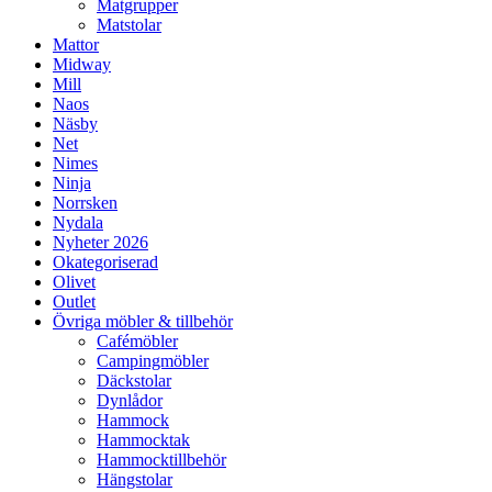
Matgrupper
Matstolar
Mattor
Midway
Mill
Naos
Näsby
Net
Nimes
Ninja
Norrsken
Nydala
Nyheter 2026
Okategoriserad
Olivet
Outlet
Övriga möbler & tillbehör
Cafémöbler
Campingmöbler
Däckstolar
Dynlådor
Hammock
Hammocktak
Hammocktillbehör
Hängstolar