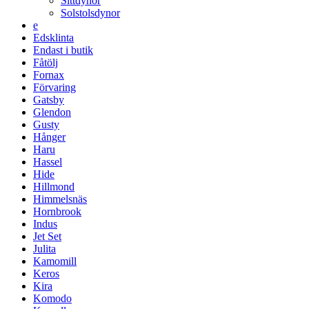
Sittdynor
Solstolsdynor
e
Edsklinta
Endast i butik
Fåtölj
Fornax
Förvaring
Gatsby
Glendon
Gusty
Hånger
Haru
Hassel
Hide
Hillmond
Himmelsnäs
Hornbrook
Indus
Jet Set
Julita
Kamomill
Keros
Kira
Komodo