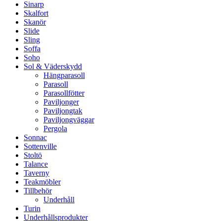
Sinarp
Skalfort
Skanör
Slide
Sling
Soffa
Soho
Sol & Väderskydd
Hängparasoll
Parasoll
Parasollfötter
Paviljonger
Paviljongtak
Paviljongväggar
Pergola
Sonnac
Sottenville
Stoltö
Talance
Taverny
Teakmöbler
Tillbehör
Underhåll
Turin
Underhållsprodukter