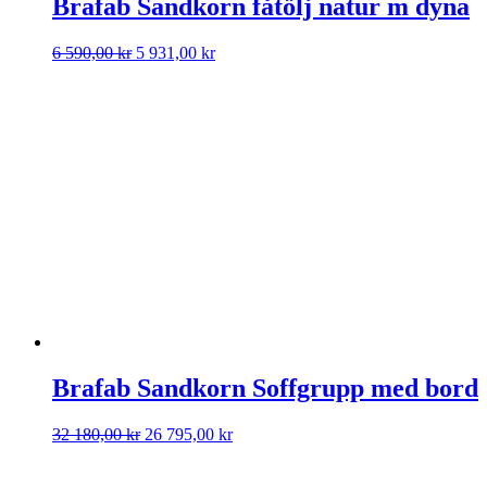
Brafab Sandkorn fåtölj natur m dyna
Det
Det
6 590,00
kr
5 931,00
kr
ursprungliga
nuvarande
priset
priset
var:
är:
6
5
590,00 kr.
931,00 kr.
Brafab Sandkorn Soffgrupp med bord
Det
Det
32 180,00
kr
26 795,00
kr
ursprungliga
nuvarande
priset
priset