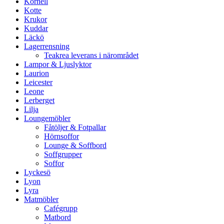
Kornell
Kotte
Krukor
Kuddar
Läckö
Lagerrensning
Teakrea leverans i närområdet
Lampor & Ljuslyktor
Laurion
Leicester
Leone
Lerberget
Lilja
Loungemöbler
Fåtöljer & Fotpallar
Hörnsoffor
Lounge & Soffbord
Soffgrupper
Soffor
Lyckesö
Lyon
Lyra
Matmöbler
Cafégrupp
Matbord