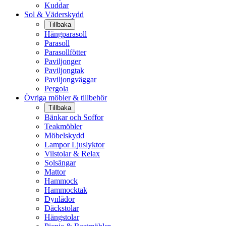
Kuddar
Sol & Väderskydd
Tillbaka
Hängparasoll
Parasoll
Parasollfötter
Paviljonger
Paviljongtak
Paviljongväggar
Pergola
Övriga möbler & tillbehör
Tillbaka
Bänkar och Soffor
Teakmöbler
Möbelskydd
Lampor Ljuslyktor
Vilstolar & Relax
Solsängar
Mattor
Hammock
Hammocktak
Dynlådor
Däckstolar
Hängstolar