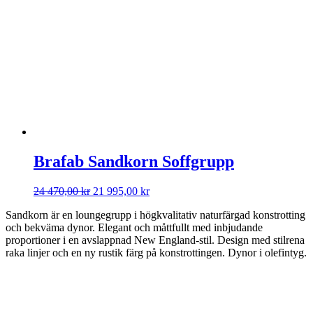
var:
är:
32
26
180,00 kr.
795,00 kr.
Brafab Sandkorn Soffgrupp
Det
Det
24 470,00
kr
21 995,00
kr
ursprungliga
nuvarande
Sandkorn är en loungegrupp i högkvalitativ naturfärgad konstrotting
priset
priset
och bekväma dynor. Elegant och måttfullt med inbjudande
var:
är:
proportioner i en avslappnad New England-stil. Design med stilrena
24
21
raka linjer och en ny rustik färg på konstrottingen. Dynor i olefintyg.
470,00 kr.
995,00 kr.