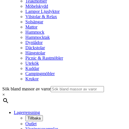
Teakmöbler
Möbelskydd
Lampor Ljuslyktor
Vilstolar & Relax
Solsängar
Mattor
Hammock
Hammocktak
Dynlådor
Däckstolar
Hängstolar
Picnic & Rastmöbler
Utekök
Kuddar
Campingmöbler
Krukor
Sök bland massor av varor
×
Lagerrensning
Tillbaka
Outlet
Visningsexemplar