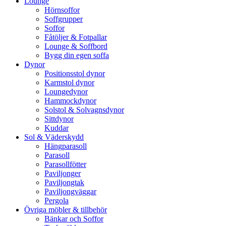
Lounge
Hörnsoffor
Soffgrupper
Soffor
Fåtöljer & Fotpallar
Lounge & Soffbord
Bygg din egen soffa
Dynor
Positionsstol dynor
Karmstol dynor
Loungedynor
Hammockdynor
Solstol & Solvagnsdynor
Sittdynor
Kuddar
Sol & Väderskydd
Hängparasoll
Parasoll
Parasollfötter
Paviljonger
Paviljongtak
Paviljongväggar
Pergola
Övriga möbler & tillbehör
Bänkar och Soffor