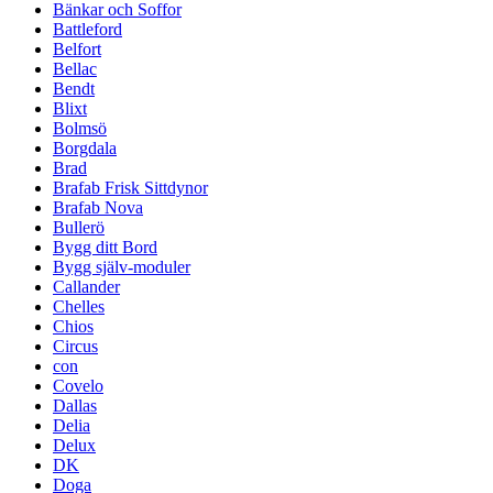
Bänkar och Soffor
Battleford
Belfort
Bellac
Bendt
Blixt
Bolmsö
Borgdala
Brad
Brafab Frisk Sittdynor
Brafab Nova
Bullerö
Bygg ditt Bord
Bygg själv-moduler
Callander
Chelles
Chios
Circus
con
Covelo
Dallas
Delia
Delux
DK
Doga