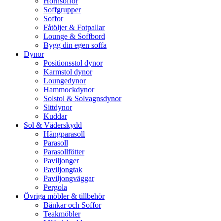
Hörnsoffor
Soffgrupper
Soffor
Fåtöljer & Fotpallar
Lounge & Soffbord
Bygg din egen soffa
Dynor
Positionsstol dynor
Karmstol dynor
Loungedynor
Hammockdynor
Solstol & Solvagnsdynor
Sittdynor
Kuddar
Sol & Väderskydd
Hängparasoll
Parasoll
Parasollfötter
Paviljonger
Paviljongtak
Paviljongväggar
Pergola
Övriga möbler & tillbehör
Bänkar och Soffor
Teakmöbler