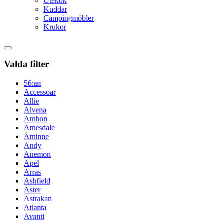
Utekök
Kuddar
Campingmöbler
Krukor
Valda filter
56:an
Accessoar
Allie
Alvena
Ambon
Amesdale
Åminne
Andy
Anemon
Apel
Arras
Ashfield
Aster
Astrakan
Atlanta
Avanti