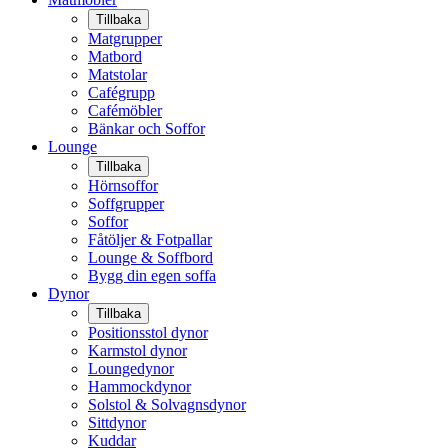
Tillbaka
Matgrupper
Matbord
Matstolar
Cafégrupp
Cafémöbler
Bänkar och Soffor
Lounge
Tillbaka
Hörnsoffor
Soffgrupper
Soffor
Fåtöljer & Fotpallar
Lounge & Soffbord
Bygg din egen soffa
Dynor
Tillbaka
Positionsstol dynor
Karmstol dynor
Loungedynor
Hammockdynor
Solstol & Solvagnsdynor
Sittdynor
Kuddar