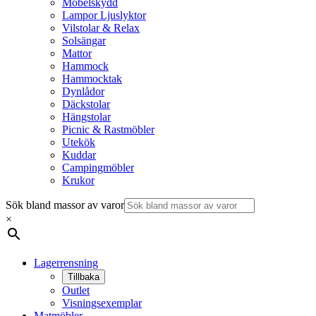
Möbelskydd
Lampor Ljuslyktor
Vilstolar & Relax
Solsängar
Mattor
Hammock
Hammocktak
Dynlådor
Däckstolar
Hängstolar
Picnic & Rastmöbler
Utekök
Kuddar
Campingmöbler
Krukor
Sök bland massor av varor
×
Lagerrensning
Tillbaka
Outlet
Visningsexemplar
Matmöbler