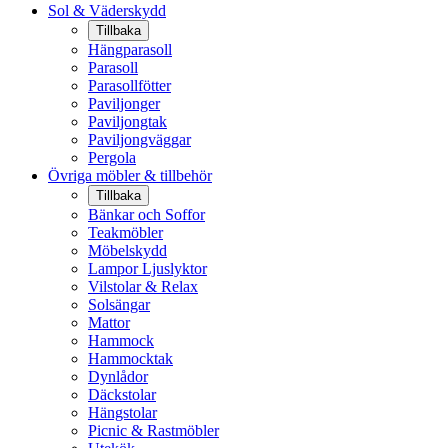
Sol & Väderskydd
Tillbaka
Hängparasoll
Parasoll
Parasollfötter
Paviljonger
Paviljongtak
Paviljongväggar
Pergola
Övriga möbler & tillbehör
Tillbaka
Bänkar och Soffor
Teakmöbler
Möbelskydd
Lampor Ljuslyktor
Vilstolar & Relax
Solsängar
Mattor
Hammock
Hammocktak
Dynlådor
Däckstolar
Hängstolar
Picnic & Rastmöbler