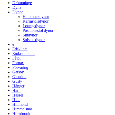
Drömminge
Dyna
Dynor
Hammockdynor
Karmstolsdynor
Loungedynor
Positionsstol dynor
Sittdynor
Solstolsdynor
e
Edsklinta
Endast i butik
Fåtölj
Fornax
Förvaring
Gatsby
Glendon
Gusty
Hånger
Haru
Hassel
Hide
Hillmond
Himmelsnäs
Hornbrook