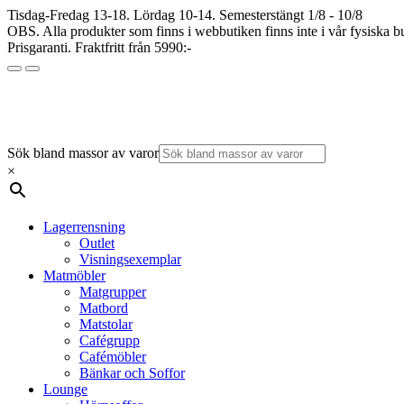
Tisdag-Fredag 13-18. Lördag 10-14. Semesterstängt 1/8 - 10/8
OBS. Alla produkter som finns i webbutiken finns inte i vår fysiska bu
Prisgaranti. Fraktfritt från 5990:-
Sök bland massor av varor
×
Lagerrensning
Outlet
Visningsexemplar
Matmöbler
Matgrupper
Matbord
Matstolar
Cafégrupp
Cafémöbler
Bänkar och Soffor
Lounge