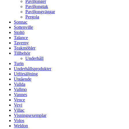
Paviljonger
Paviljongtak
Paviljongväggar
Pergola
Sonnac
Sottenville
Stoltö
Talance
Taverny
Teakmöbler
Tillbehör
Underhåll
Turin
Underhållsprodukter
Utförsäljning
Utgående
Vallda
Vallmo
Vannes
Vence
Vevi
Villac
Visningsexemplar
Volos
Weldon