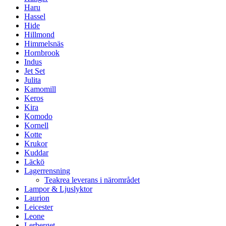
Haru
Hassel
Hide
Hillmond
Himmelsnäs
Hornbrook
Indus
Jet Set
Julita
Kamomill
Keros
Kira
Komodo
Kornell
Kotte
Krukor
Kuddar
Läckö
Lagerrensning
Teakrea leverans i närområdet
Lampor & Ljuslyktor
Laurion
Leicester
Leone
Lerberget