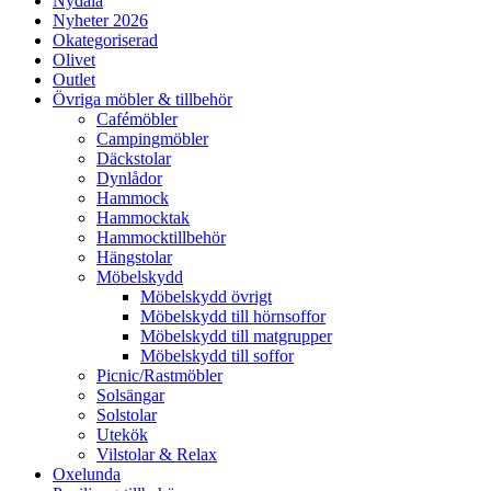
Nydala
Nyheter 2026
Okategoriserad
Olivet
Outlet
Övriga möbler & tillbehör
Cafémöbler
Campingmöbler
Däckstolar
Dynlådor
Hammock
Hammocktak
Hammocktillbehör
Hängstolar
Möbelskydd
Möbelskydd övrigt
Möbelskydd till hörnsoffor
Möbelskydd till matgrupper
Möbelskydd till soffor
Picnic/Rastmöbler
Solsängar
Solstolar
Utekök
Vilstolar & Relax
Oxelunda