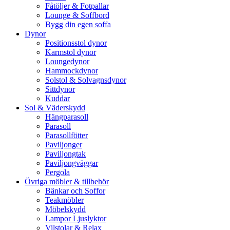
Fåtöljer & Fotpallar
Lounge & Soffbord
Bygg din egen soffa
Dynor
Positionsstol dynor
Karmstol dynor
Loungedynor
Hammockdynor
Solstol & Solvagnsdynor
Sittdynor
Kuddar
Sol & Väderskydd
Hängparasoll
Parasoll
Parasollfötter
Paviljonger
Paviljongtak
Paviljongväggar
Pergola
Övriga möbler & tillbehör
Bänkar och Soffor
Teakmöbler
Möbelskydd
Lampor Ljuslyktor
Vilstolar & Relax