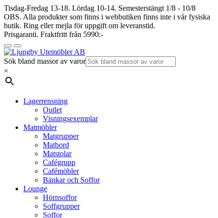
Tisdag-Fredag 13-18. Lördag 10-14. Semesterstängt 1/8 - 10/8
OBS. Alla produkter som finns i webbutiken finns inte i vår fysiska
butik. Ring eller mejla för uppgift om leveranstid.
Prisgaranti. Fraktfritt från 5990:-
Sök bland massor av varor
×
Lagerrensning
Outlet
Visningsexemplar
Matmöbler
Matgrupper
Matbord
Matstolar
Cafégrupp
Cafémöbler
Bänkar och Soffor
Lounge
Hörnsoffor
Soffgrupper
Soffor