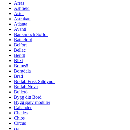
Arras
Ashfield
Aster
Astrakan
Atlanta
Avanti
Bänkar och Soffor
Battleford
Belfort
Bellac
Bendt
Blixt
Bolmsö
Borgdala
Brad
Brafab Frisk Sittdynor
Brafab Nova
Bullerö
Bygg ditt Bord
Bygg själv-moduler
Callander
Chelles
Chios
Circus
con