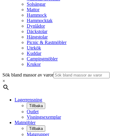
Solsängar
Mattor
Hammock
Hammocktak
Dynlådor
Däckstolar
Hängstolar
Picnic & Rastmöbler
Utekök
Kuddar
Campingmöbler
Krukor
Sök bland massor av varor
×
Lagerrensning
Tillbaka
Outlet
Visningsexemplar
Matmöbler
Tillbaka
Matgrupper