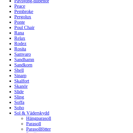
Paviljong-tillbehör
Peace
Pembroke
Pergolux
Ponte
Poul Chair
Rana
Relax
Rodez
Rosita
Samvaro
Sandhamn
Sandkorn
Shell
Sinarp
Skalfort
Skanör
Slide
Sling
Soffa
Soho
Sol & Väderskydd
Hängparasoll
Parasoll
Parasollfötter