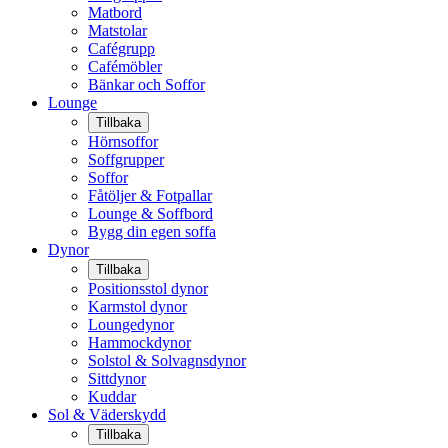
Matbord
Matstolar
Cafégrupp
Cafémöbler
Bänkar och Soffor
Lounge
Tillbaka
Hörnsoffor
Soffgrupper
Soffor
Fåtöljer & Fotpallar
Lounge & Soffbord
Bygg din egen soffa
Dynor
Tillbaka
Positionsstol dynor
Karmstol dynor
Loungedynor
Hammockdynor
Solstol & Solvagnsdynor
Sittdynor
Kuddar
Sol & Väderskydd
Tillbaka