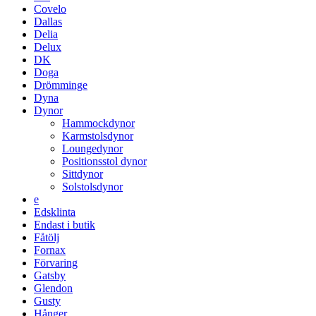
Covelo
Dallas
Delia
Delux
DK
Doga
Drömminge
Dyna
Dynor
Hammockdynor
Karmstolsdynor
Loungedynor
Positionsstol dynor
Sittdynor
Solstolsdynor
e
Edsklinta
Endast i butik
Fåtölj
Fornax
Förvaring
Gatsby
Glendon
Gusty
Hånger