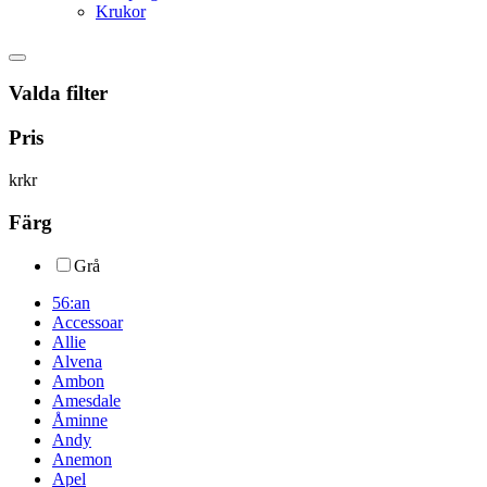
Krukor
Valda filter
Pris
kr
kr
Färg
Grå
56:an
Accessoar
Allie
Alvena
Ambon
Amesdale
Åminne
Andy
Anemon
Apel