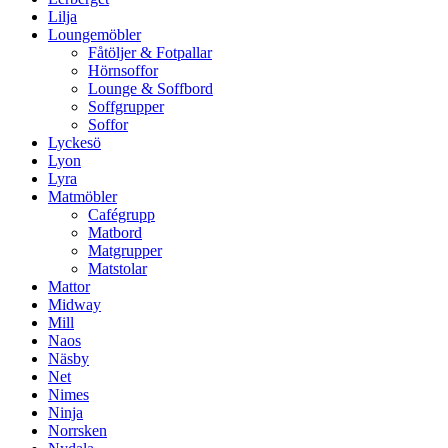
Lilja
Loungemöbler
Fåtöljer & Fotpallar
Hörnsoffor
Lounge & Soffbord
Soffgrupper
Soffor
Lyckesö
Lyon
Lyra
Matmöbler
Cafégrupp
Matbord
Matgrupper
Matstolar
Mattor
Midway
Mill
Naos
Näsby
Net
Nimes
Ninja
Norrsken