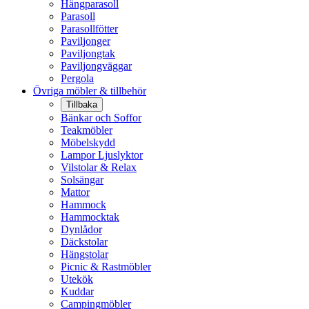
Hängparasoll
Parasoll
Parasollfötter
Paviljonger
Paviljongtak
Paviljongväggar
Pergola
Övriga möbler & tillbehör
Tillbaka
Bänkar och Soffor
Teakmöbler
Möbelskydd
Lampor Ljuslyktor
Vilstolar & Relax
Solsängar
Mattor
Hammock
Hammocktak
Dynlådor
Däckstolar
Hängstolar
Picnic & Rastmöbler
Utekök
Kuddar
Campingmöbler