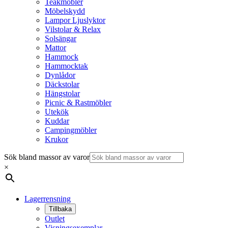
Teakmöbler
Möbelskydd
Lampor Ljuslyktor
Vilstolar & Relax
Solsängar
Mattor
Hammock
Hammocktak
Dynlådor
Däckstolar
Hängstolar
Picnic & Rastmöbler
Utekök
Kuddar
Campingmöbler
Krukor
Sök bland massor av varor
×
Lagerrensning
Tillbaka
Outlet
Visningsexemplar