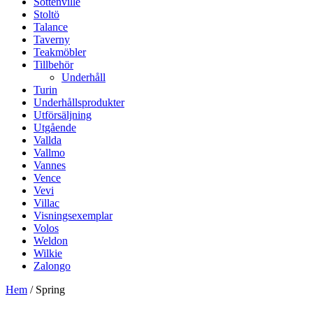
Sottenville
Stoltö
Talance
Taverny
Teakmöbler
Tillbehör
Underhåll
Turin
Underhållsprodukter
Utförsäljning
Utgående
Vallda
Vallmo
Vannes
Vence
Vevi
Villac
Visningsexemplar
Volos
Weldon
Wilkie
Zalongo
Hem
/ Spring