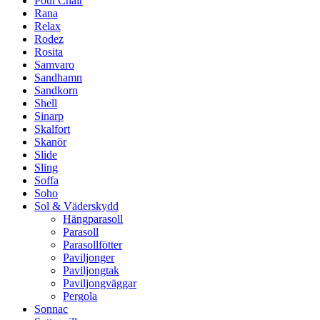
Poul Chair
Rana
Relax
Rodez
Rosita
Samvaro
Sandhamn
Sandkorn
Shell
Sinarp
Skalfort
Skanör
Slide
Sling
Soffa
Soho
Sol & Väderskydd
Hängparasoll
Parasoll
Parasollfötter
Paviljonger
Paviljongtak
Paviljongväggar
Pergola
Sonnac