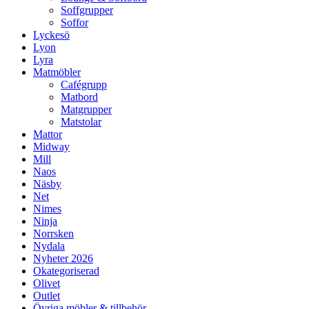
Soffgrupper
Soffor
Lyckesö
Lyon
Lyra
Matmöbler
Cafégrupp
Matbord
Matgrupper
Matstolar
Mattor
Midway
Mill
Naos
Näsby
Net
Nimes
Ninja
Norrsken
Nydala
Nyheter 2026
Okategoriserad
Olivet
Outlet
Övriga möbler & tillbehör