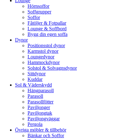
Lounge
Hörnsoffor
Soffgrupper
Soffor
Fåtöljer & Fotpallar
Lounge & Soffbord
Bygg din egen soffa
Dynor
Positionsstol dynor
Karmstol dynor
Loungedynor
Hammockdynor
Solstol & Solvagnsdynor
Sittdynor
Kuddar
Sol & Väderskydd
Hängparasoll
Parasoll
Parasollfötter
Paviljonger
Paviljongtak
Paviljongväggar
Pergola
Övriga möbler & tillbehör
Bänkar och Soffor