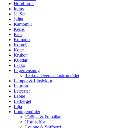
Hornbrook
Indus
Jet Set
Julita
Kamomill
Keros
Kira
Komodo
Kornell
Kotte
Krukor
Kuddar
Läckö
Lagerrensning
Teakrea leverans i närområdet
Lampor & Ljuslyktor
Laurion
Leicester
Leone
Lerberget
Lilja
Loungemöbler
Fåtöljer & Fotpallar
Hörnsoffor
Lounge & Soffbord