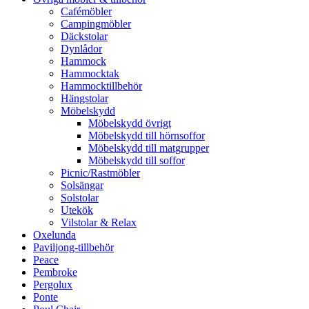
Cafémöbler
Campingmöbler
Däckstolar
Dynlådor
Hammock
Hammocktak
Hammocktillbehör
Hängstolar
Möbelskydd
Möbelskydd övrigt
Möbelskydd till hörnsoffor
Möbelskydd till matgrupper
Möbelskydd till soffor
Picnic/Rastmöbler
Solsängar
Solstolar
Utekök
Vilstolar & Relax
Oxelunda
Paviljong-tillbehör
Peace
Pembroke
Pergolux
Ponte