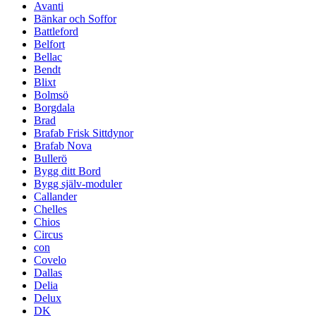
Avanti
Bänkar och Soffor
Battleford
Belfort
Bellac
Bendt
Blixt
Bolmsö
Borgdala
Brad
Brafab Frisk Sittdynor
Brafab Nova
Bullerö
Bygg ditt Bord
Bygg själv-moduler
Callander
Chelles
Chios
Circus
con
Covelo
Dallas
Delia
Delux
DK