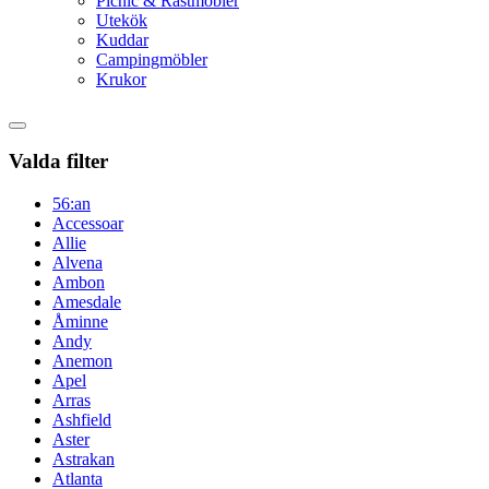
Picnic & Rastmöbler
Utekök
Kuddar
Campingmöbler
Krukor
Valda filter
56:an
Accessoar
Allie
Alvena
Ambon
Amesdale
Åminne
Andy
Anemon
Apel
Arras
Ashfield
Aster
Astrakan
Atlanta