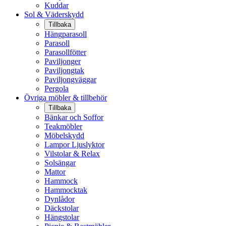
Kuddar
Sol & Väderskydd
Tillbaka
Hängparasoll
Parasoll
Parasollfötter
Paviljonger
Paviljongtak
Paviljongväggar
Pergola
Övriga möbler & tillbehör
Tillbaka
Bänkar och Soffor
Teakmöbler
Möbelskydd
Lampor Ljuslyktor
Vilstolar & Relax
Solsängar
Mattor
Hammock
Hammocktak
Dynlådor
Däckstolar
Hängstolar