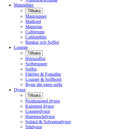
Matmöbler
Tillbaka
Matgrupper
Matbord
Matstolar
Cafégrupp
Cafémöbler
Bänkar och Soffor
Lounge
Tillbaka
Hörnsoffor
Soffgrupper
Soffor
Fåtöljer & Fotpallar
Lounge & Soffbord
Bygg din egen soffa
Dynor
Tillbaka
Positionsstol dynor
Karmstol dynor
Loungedynor
Hammockdynor
Solstol & Solvagnsdynor
Sittdynor