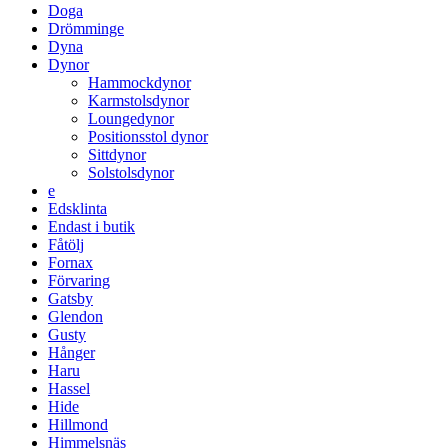
Doga
Drömminge
Dyna
Dynor
Hammockdynor
Karmstolsdynor
Loungedynor
Positionsstol dynor
Sittdynor
Solstolsdynor
e
Edsklinta
Endast i butik
Fåtölj
Fornax
Förvaring
Gatsby
Glendon
Gusty
Hånger
Haru
Hassel
Hide
Hillmond
Himmelsnäs