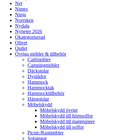
Net
Nimes
Ninja
Norrsken
Nydala
Nyheter 2026
Okategoriserad
Olivet
Outlet
Övriga möbler & tillbehör
Cafémöbler
Campingmöbler
Däckstolar
Dynlådor
Hammock
Hammocktak
Hammocktillbehör
Hängstolar
Möbelskydd
Möbelskydd övrigt
Möbelskydd till hörnsoffor
Möbelskydd till matgrupper
Möbelskydd till soffor
Picnic/Rastmöbler
Solsängar