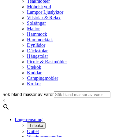
Teakmöbler
Möbelskydd
Lampor Ljuslyktor
Vilstolar & Relax
Solsängar
Mattor
Hammock
Hammocktak
Dynlådor
Däckstolar
Hängstolar
Picnic & Rastmöbler
Utekök
Kuddar
Campingmöbler
Krukor
Sök bland massor av varor
×
Lagerrensning
Tillbaka
Outlet
Visningsexemplar