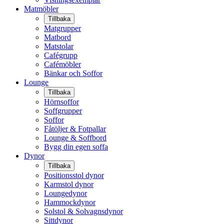
Matmöbler
Tillbaka
Matgrupper
Matbord
Matstolar
Cafégrupp
Cafémöbler
Bänkar och Soffor
Lounge
Tillbaka
Hörnsoffor
Soffgrupper
Soffor
Fåtöljer & Fotpallar
Lounge & Soffbord
Bygg din egen soffa
Dynor
Tillbaka
Positionsstol dynor
Karmstol dynor
Loungedynor
Hammockdynor
Solstol & Solvagnsdynor
Sittdynor