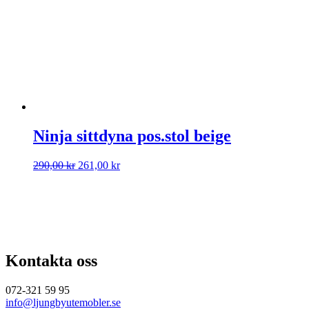
Ninja sittdyna pos.stol beige
Det
Det
290,00
kr
261,00
kr
ursprungliga
nuvarande
priset
priset
var:
är:
290,00 kr.
261,00 kr.
Kontakta oss
072-321 59 95
info@ljungbyutemobler.se