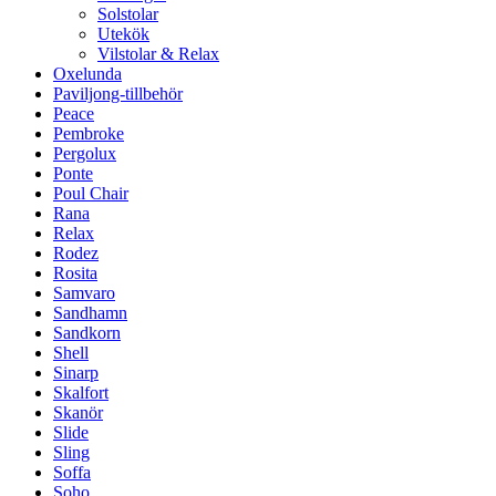
Solstolar
Utekök
Vilstolar & Relax
Oxelunda
Paviljong-tillbehör
Peace
Pembroke
Pergolux
Ponte
Poul Chair
Rana
Relax
Rodez
Rosita
Samvaro
Sandhamn
Sandkorn
Shell
Sinarp
Skalfort
Skanör
Slide
Sling
Soffa
Soho