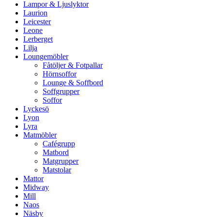
Lampor & Ljuslyktor
Laurion
Leicester
Leone
Lerberget
Lilja
Loungemöbler
Fåtöljer & Fotpallar
Hörnsoffor
Lounge & Soffbord
Soffgrupper
Soffor
Lyckesö
Lyon
Lyra
Matmöbler
Cafégrupp
Matbord
Matgrupper
Matstolar
Mattor
Midway
Mill
Naos
Näsby