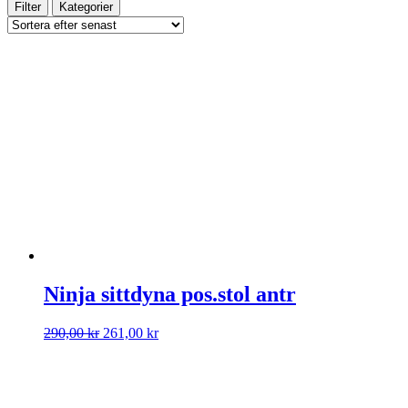
Filter
Kategorier
Ninja sittdyna pos.stol antr
Det
Det
290,00
kr
261,00
kr
ursprungliga
nuvarande
priset
priset
var:
är:
290,00 kr.
261,00 kr.