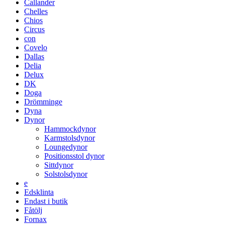
Callander
Chelles
Chios
Circus
con
Covelo
Dallas
Delia
Delux
DK
Doga
Drömminge
Dyna
Dynor
Hammockdynor
Karmstolsdynor
Loungedynor
Positionsstol dynor
Sittdynor
Solstolsdynor
e
Edsklinta
Endast i butik
Fåtölj
Fornax