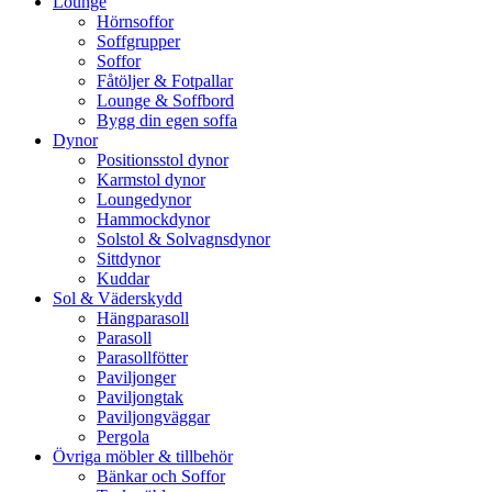
Lounge
Hörnsoffor
Soffgrupper
Soffor
Fåtöljer & Fotpallar
Lounge & Soffbord
Bygg din egen soffa
Dynor
Positionsstol dynor
Karmstol dynor
Loungedynor
Hammockdynor
Solstol & Solvagnsdynor
Sittdynor
Kuddar
Sol & Väderskydd
Hängparasoll
Parasoll
Parasollfötter
Paviljonger
Paviljongtak
Paviljongväggar
Pergola
Övriga möbler & tillbehör
Bänkar och Soffor