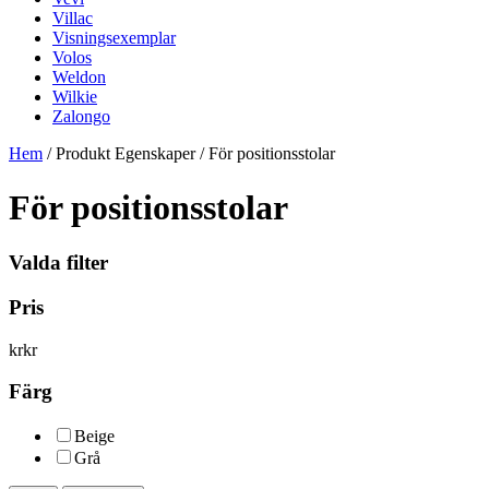
Villac
Visningsexemplar
Volos
Weldon
Wilkie
Zalongo
Hem
/ Produkt Egenskaper / För positionsstolar
För positionsstolar
Valda filter
Pris
kr
kr
Färg
Beige
Grå