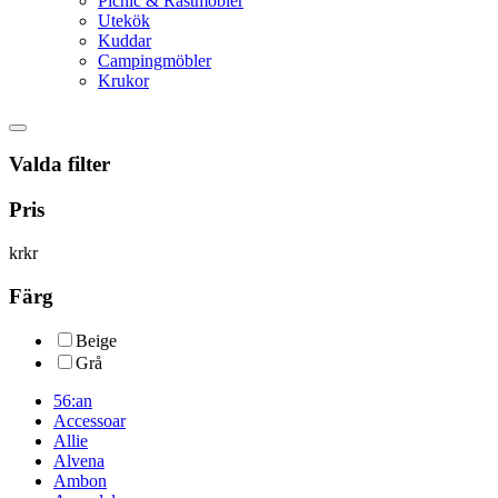
Picnic & Rastmöbler
Utekök
Kuddar
Campingmöbler
Krukor
Valda filter
Pris
kr
kr
Färg
Beige
Grå
56:an
Accessoar
Allie
Alvena
Ambon