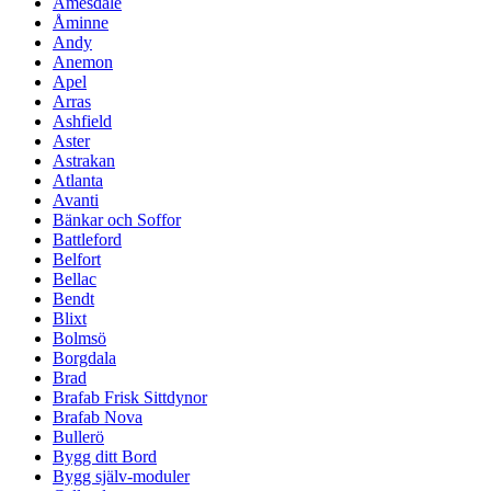
Amesdale
Åminne
Andy
Anemon
Apel
Arras
Ashfield
Aster
Astrakan
Atlanta
Avanti
Bänkar och Soffor
Battleford
Belfort
Bellac
Bendt
Blixt
Bolmsö
Borgdala
Brad
Brafab Frisk Sittdynor
Brafab Nova
Bullerö
Bygg ditt Bord
Bygg själv-moduler