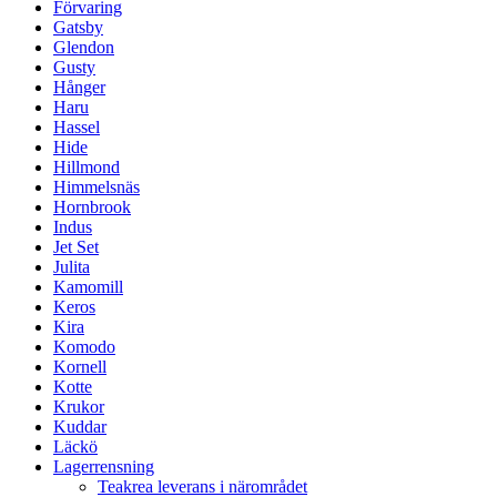
Förvaring
Gatsby
Glendon
Gusty
Hånger
Haru
Hassel
Hide
Hillmond
Himmelsnäs
Hornbrook
Indus
Jet Set
Julita
Kamomill
Keros
Kira
Komodo
Kornell
Kotte
Krukor
Kuddar
Läckö
Lagerrensning
Teakrea leverans i närområdet