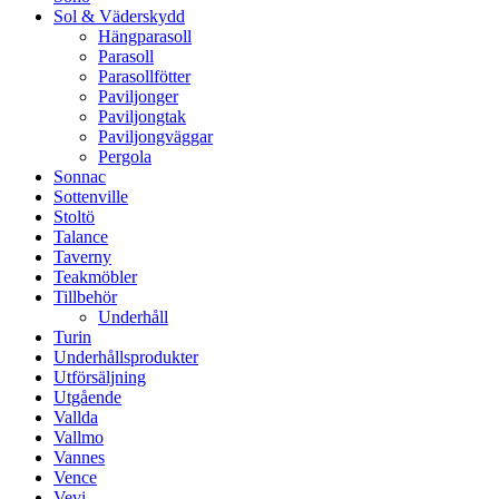
Sol & Väderskydd
Hängparasoll
Parasoll
Parasollfötter
Paviljonger
Paviljongtak
Paviljongväggar
Pergola
Sonnac
Sottenville
Stoltö
Talance
Taverny
Teakmöbler
Tillbehör
Underhåll
Turin
Underhållsprodukter
Utförsäljning
Utgående
Vallda
Vallmo
Vannes
Vence
Vevi