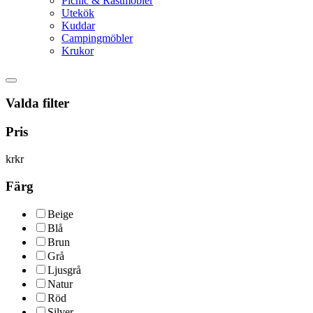
Picnic & Rastmöbler
Utekök
Kuddar
Campingmöbler
Krukor
Valda filter
Pris
kr
kr
Färg
Beige
Blå
Brun
Grå
Ljusgrå
Natur
Röd
Silver