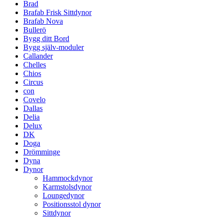
Brad
Brafab Frisk Sittdynor
Brafab Nova
Bullerö
Bygg ditt Bord
Bygg själv-moduler
Callander
Chelles
Chios
Circus
con
Covelo
Dallas
Delia
Delux
DK
Doga
Drömminge
Dyna
Dynor
Hammockdynor
Karmstolsdynor
Loungedynor
Positionsstol dynor
Sittdynor