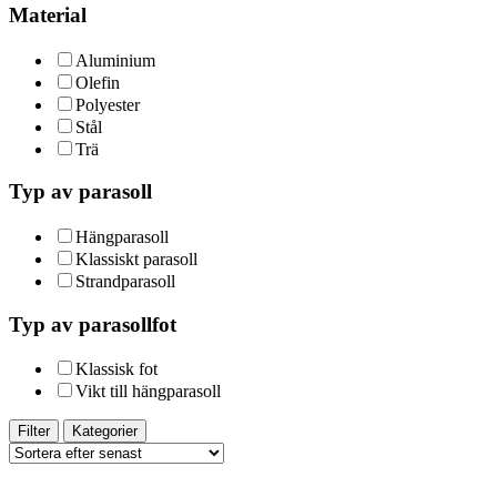
Material
Aluminium
Olefin
Polyester
Stål
Trä
Typ av parasoll
Hängparasoll
Klassiskt parasoll
Strandparasoll
Typ av parasollfot
Klassisk fot
Vikt till hängparasoll
Filter
Kategorier