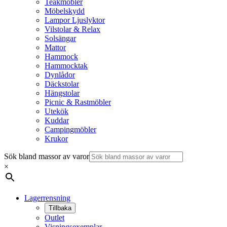
Teakmöbler
Möbelskydd
Lampor Ljuslyktor
Vilstolar & Relax
Solsängar
Mattor
Hammock
Hammocktak
Dynlådor
Däckstolar
Hängstolar
Picnic & Rastmöbler
Utekök
Kuddar
Campingmöbler
Krukor
Sök bland massor av varor
×
Lagerrensning
Tillbaka
Outlet
Visningsexemplar