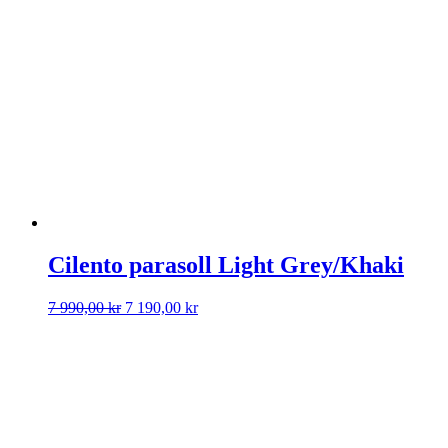
Cilento parasoll Light Grey/Khaki
Det
Det
7 990,00
kr
7 190,00
kr
ursprungliga
nuvarande
priset
priset
var:
är:
7
7
990,00 kr.
190,00 kr.