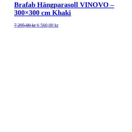
Brafab Hängparasoll VINOVO –
300×300 cm Khaki
Det
Det
7 295,00
kr
6 560,00
kr
ursprungliga
nuvarande
priset
priset
var:
är:
7
6
295,00 kr.
560,00 kr.