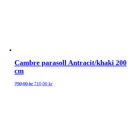
490,00 kr.
240,00 kr.
Cambre parasoll Antracit/khaki 200
cm
Det
Det
790,00
kr
710,00
kr
ursprungliga
nuvarande
priset
priset
var:
är:
790,00 kr.
710,00 kr.