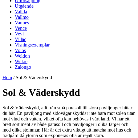
Utförsäljning
Utgående
Vallda
Vallmo
Vannes
Vence
Vevi
Villac
Visningsexemplar
Volos
Weldon
Wilkie
Zalongo
Hem
/ Sol & Väderskydd
Sol & Väderskydd
Sol & Väderskydd, allt från små parasoll till stora paviljonger hittar
du här. En paviljong med sidovägar skyddar inte bara mot solen utan
mot vind och vatten, vilket ofta kan behövas i vårt land. Vi har ett
brett sortiment av både parasoll och paviljonger i olika färger och
med olika stommar. Här är det extra viktigt att matcha mot hus och
trädgård då ytorna som exponeras ofta är rejält stora.