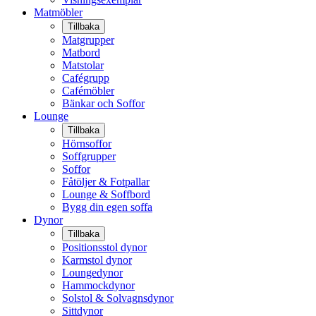
Matmöbler
Tillbaka
Matgrupper
Matbord
Matstolar
Cafégrupp
Cafémöbler
Bänkar och Soffor
Lounge
Tillbaka
Hörnsoffor
Soffgrupper
Soffor
Fåtöljer & Fotpallar
Lounge & Soffbord
Bygg din egen soffa
Dynor
Tillbaka
Positionsstol dynor
Karmstol dynor
Loungedynor
Hammockdynor
Solstol & Solvagnsdynor
Sittdynor