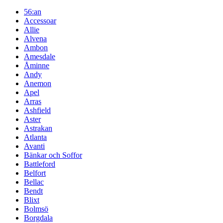
56:an
Accessoar
Allie
Alvena
Ambon
Amesdale
Åminne
Andy
Anemon
Apel
Arras
Ashfield
Aster
Astrakan
Atlanta
Avanti
Bänkar och Soffor
Battleford
Belfort
Bellac
Bendt
Blixt
Bolmsö
Borgdala