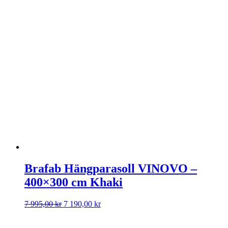
Brafab Hängparasoll VINOVO –
400×300 cm Khaki
Det
Det
7 995,00
kr
7 190,00
kr
ursprungliga
nuvarande
priset
priset