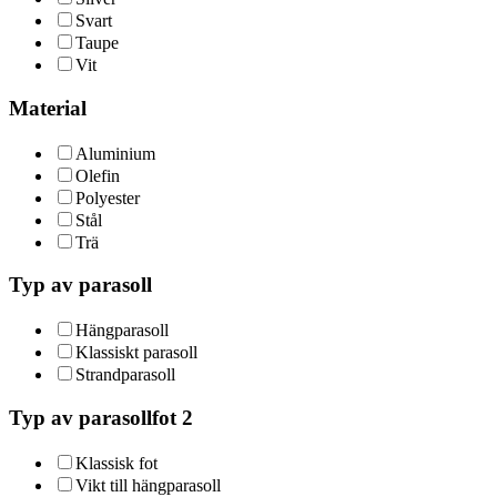
Svart
Taupe
Vit
Material
Aluminium
Olefin
Polyester
Stål
Trä
Typ av parasoll
Hängparasoll
Klassiskt parasoll
Strandparasoll
Typ av parasollfot 2
Klassisk fot
Vikt till hängparasoll