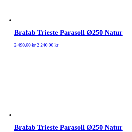
Brafab Trieste Parasoll Ø250 Natur
Det
Det
2 490,00
kr
2 240,00
kr
ursprungliga
nuvarande
priset
priset
var:
är:
2
2
490,00 kr.
240,00 kr.
Brafab Trieste Parasoll Ø250 Natur