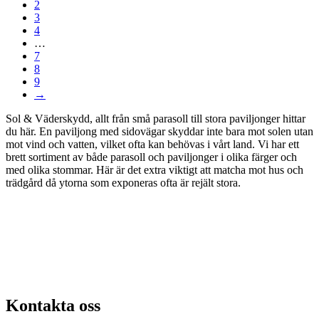
2
var:
är:
3
8
8
4
890,00 kr.
000,00 kr.
…
7
8
9
→
Sol & Väderskydd, allt från små parasoll till stora paviljonger hittar
du här. En paviljong med sidovägar skyddar inte bara mot solen utan
mot vind och vatten, vilket ofta kan behövas i vårt land. Vi har ett
brett sortiment av både parasoll och paviljonger i olika färger och
med olika stommar. Här är det extra viktigt att matcha mot hus och
trädgård då ytorna som exponeras ofta är rejält stora.
Kontakta oss