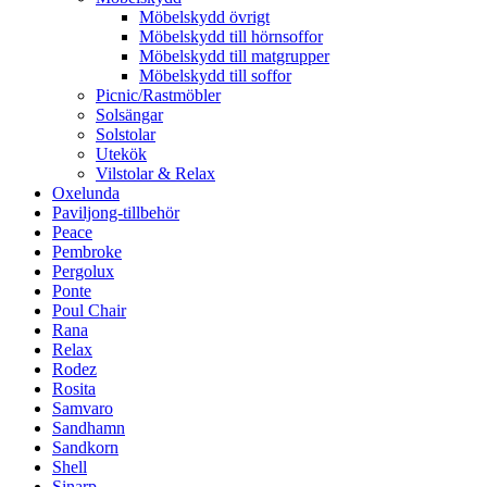
Möbelskydd övrigt
Möbelskydd till hörnsoffor
Möbelskydd till matgrupper
Möbelskydd till soffor
Picnic/Rastmöbler
Solsängar
Solstolar
Utekök
Vilstolar & Relax
Oxelunda
Paviljong-tillbehör
Peace
Pembroke
Pergolux
Ponte
Poul Chair
Rana
Relax
Rodez
Rosita
Samvaro
Sandhamn
Sandkorn
Shell
Sinarp