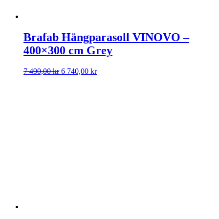
Brafab Hängparasoll VINOVO –
400×300 cm Grey
Det
Det
7 490,00
kr
6 740,00
kr
ursprungliga
nuvarande
priset
priset
var:
är:
7
6
490,00 kr.
740,00 kr.