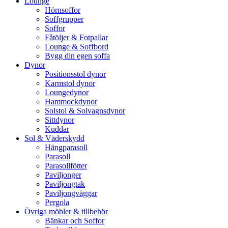
Lounge
Hörnsoffor
Soffgrupper
Soffor
Fåtöljer & Fotpallar
Lounge & Soffbord
Bygg din egen soffa
Dynor
Positionsstol dynor
Karmstol dynor
Loungedynor
Hammockdynor
Solstol & Solvagnsdynor
Sittdynor
Kuddar
Sol & Väderskydd
Hängparasoll
Parasoll
Parasollfötter
Paviljonger
Paviljongtak
Paviljongväggar
Pergola
Övriga möbler & tillbehör
Bänkar och Soffor