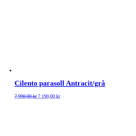
Cilento parasoll Antracit/grå
Det
Det
7 990,00
kr
7 190,00
kr
ursprungliga
nuvarande
priset
priset
var:
är:
7
7
990,00 kr.
190,00 kr.