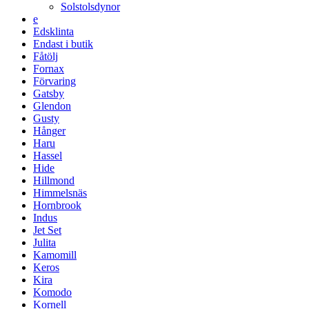
Solstolsdynor
e
Edsklinta
Endast i butik
Fåtölj
Fornax
Förvaring
Gatsby
Glendon
Gusty
Hånger
Haru
Hassel
Hide
Hillmond
Himmelsnäs
Hornbrook
Indus
Jet Set
Julita
Kamomill
Keros
Kira
Komodo
Kornell