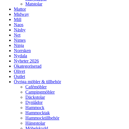
Matstolar
Mattor
Midway
Mill
Naos
Näsby
Net
Nimes
Ninja
Norrsken
Nydala
Nyheter 2026
Okategoriserad
Olivet
Outlet
Övriga möbler & tillbehör
Cafémöbler
Campingmöbler
Däckstolar
Dynlådor
Hammock
Hammocktak
Hammocktillbehör
Hängstolar
Möbelskydd