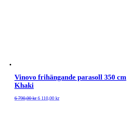
Vinovo frihängande parasoll 350 cm
Khaki
Det
Det
6 790,00
kr
6 110,00
kr
ursprungliga
nuvarande
priset
priset
var:
är:
6
6
790,00 kr.
110,00 kr.