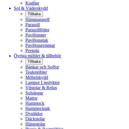
Kuddar
Sol & Väderskydd
Tillbaka
Hängparasoll
Parasoll
Parasollfötter
Paviljonger
Paviljongtak
Paviljongväggar
Pergola
Övriga möbler & tillbehör
Tillbaka
Bänkar och Soffor
Teakmöbler
Möbelskydd
Lampor Ljuslyktor
Vilstolar & Relax
Solsängar
Mattor
Hammock
Hammocktak
Dynlådor
Däckstolar
Hängstolar