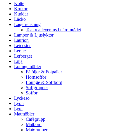
Kotte
Krukor
Kuddar
Läckö
Lagerrensning
Teakrea leverans i närområdet
Lampor & Ljuslyktor
Laurion
Leicester
Leone
Lerberget
Lilja
Loungemöbler
Fåtöljer & Fotpallar
Hörnsoffor
Lounge & Soffbord
Soffgrupper
Soffor
Lyckesö
Lyon
Lyra
Matmöbler
Cafégrupp
Matbord
Matgrupper