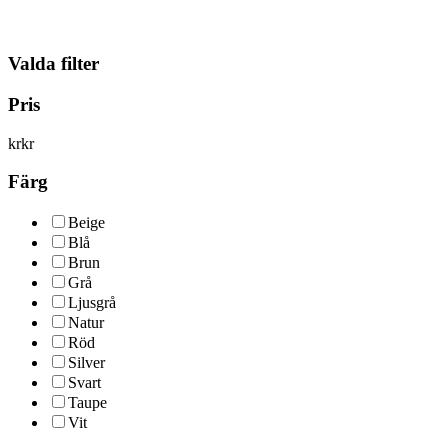
Valda filter
Pris
kr
kr
Färg
Beige
Blå
Brun
Grå
Ljusgrå
Natur
Röd
Silver
Svart
Taupe
Vit