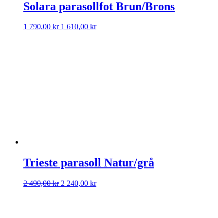
Solara parasollfot Brun/Brons
Det
Det
1 790,00
kr
1 610,00
kr
ursprungliga
nuvarande
priset
priset
var:
är:
1
1
790,00 kr.
610,00 kr.
Trieste parasoll Natur/grå
Det
Det
2 490,00
kr
2 240,00
kr
ursprungliga
nuvarande
priset
priset
var:
är:
2
2