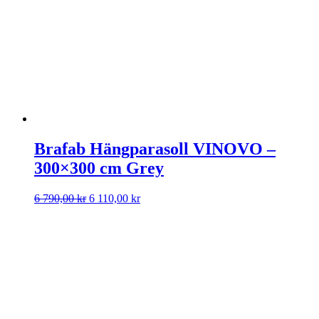
Brafab Hängparasoll VINOVO –
300×300 cm Grey
Det
Det
6 790,00
kr
6 110,00
kr
ursprungliga
nuvarande
priset
priset
var:
är:
6
6
790,00 kr.
110,00 kr.