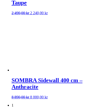
Taupe
Det
Det
2 490,00
kr
2 240,00
kr
ursprungliga
nuvarande
priset
priset
var:
är:
2
2
490,00 kr.
240,00 kr.
SOMBRA Sidewall 400 cm –
Anthracite
Det
Det
8 890,00
kr
8 000,00
kr
ursprungliga
nuvarande
1
priset
priset