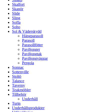
Skalfort
Skanör
Slide
Sling
Soffa
Soho
Sol & Väderskydd
Hängparasoll
Parasoll
Parasollfötter
Paviljonger
Paviljongtak
Paviljongväggar
Pergola
Sonnac
Sottenville
Stoltö
Talance
Taverny
Teakmöbler
Tillbehör
Underhåll
Turin
Underhållsprodukter