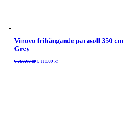
Vinovo frihängande parasoll 350 cm
Grey
Det
Det
6 790,00
kr
6 110,00
kr
ursprungliga
nuvarande
priset
priset
var:
är:
6
6
790,00 kr.
110,00 kr.