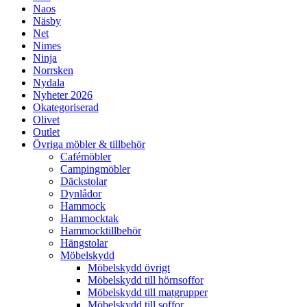
Naos
Näsby
Net
Nimes
Ninja
Norrsken
Nydala
Nyheter 2026
Okategoriserad
Olivet
Outlet
Övriga möbler & tillbehör
Cafémöbler
Campingmöbler
Däckstolar
Dynlådor
Hammock
Hammocktak
Hammocktillbehör
Hängstolar
Möbelskydd
Möbelskydd övrigt
Möbelskydd till hörnsoffor
Möbelskydd till matgrupper
Möbelskydd till soffor