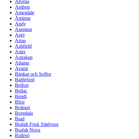
Alvena
Ambon
Amesdale
Åminne
Andy
Anemon
Apel
Arras
Ashfield
Aster
Astrakan
Atlanta
Avanti
Bänkar och Soffor
Battleford
Belfort
Bellac
Bendt
Blixt
Bolmsö
Borgdala
Brad
Brafab Frisk Sittdynor
Brafab Nova
Bullerö