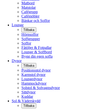
Matbord
Matstolar
Cafégrupp
Cafémöbler
Bänkar och Soffor
Lounge
Tillbaka
Hörnsoffor
Soffgrupper
Soffor
Fåtöljer & Fotpallar
Lounge & Soffbord
Bygg din egen soffa
Dynor
Tillbaka
Positionsstol dynor
Karmstol dynor
Loungedynor
Hammockdynor
Solstol & Solvagnsdynor
Sittdynor
Kuddar
Sol & Väderskydd
Tillbaka