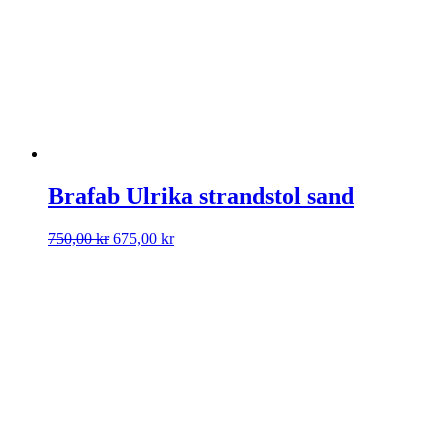
Brafab Ulrika strandstol sand
Det
Det
750,00
kr
675,00
kr
ursprungliga
nuvarande
priset
priset
var:
är:
750,00 kr.
675,00 kr.