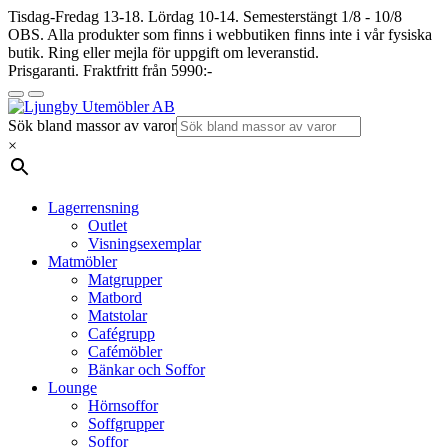
Tisdag-Fredag 13-18. Lördag 10-14. Semesterstängt 1/8 - 10/8
OBS. Alla produkter som finns i webbutiken finns inte i vår fysiska
butik. Ring eller mejla för uppgift om leveranstid.
Prisgaranti. Fraktfritt från 5990:-
Sök bland massor av varor
×
Lagerrensning
Outlet
Visningsexemplar
Matmöbler
Matgrupper
Matbord
Matstolar
Cafégrupp
Cafémöbler
Bänkar och Soffor
Lounge
Hörnsoffor
Soffgrupper
Soffor