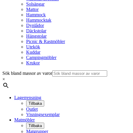
Solsängar
Mattor
Hammock
Hammocktak
Dynlådor
Däckstolar
Hängstolar
Picnic & Rastmöbler
Utekök
Kuddar
Campingmöbler
Krukor
Sök bland massor av varor
×
Lagerrensning
Tillbaka
Outlet
Visningsexemplar
Matmöbler
Tillbaka
Matgrupper