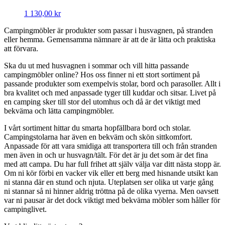
1 130,00
kr
Campingmöbler är produkter som passar i husvagnen, på stranden
eller hemma. Gemensamma nämnare är att de är lätta och praktiska
att förvara.
Ska du ut med husvagnen i sommar och vill hitta passande
campingmöbler online? Hos oss finner ni ett stort sortiment på
passande produkter som exempelvis stolar, bord och parasoller. Allt i
bra kvalitet och med anpassade tyger till kuddar och sitsar. Livet på
en camping sker till stor del utomhus och då är det viktigt med
bekväma och lätta campingmöbler.
I vårt sortiment hittar du smarta hopfällbara bord och stolar.
Campingstolarna har även en bekväm och skön sittkomfort.
Anpassade för att vara smidiga att transportera till och från stranden
men även in och ur husvagn/tält. För det är ju det som är det fina
med att campa. Du har full frihet att själv välja var ditt nästa stopp är.
Om ni kör förbi en vacker vik eller ett berg med hisnande utsikt kan
ni stanna där en stund och njuta. Uteplatsen ser olika ut varje gång
ni stannar så ni hinner aldrig tröttna på de olika vyerna. Men oavsett
var ni pausar är det dock viktigt med bekväma möbler som håller för
campinglivet.