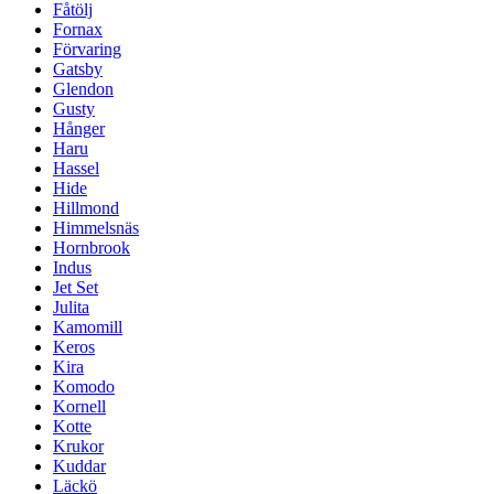
Fåtölj
Fornax
Förvaring
Gatsby
Glendon
Gusty
Hånger
Haru
Hassel
Hide
Hillmond
Himmelsnäs
Hornbrook
Indus
Jet Set
Julita
Kamomill
Keros
Kira
Komodo
Kornell
Kotte
Krukor
Kuddar
Läckö