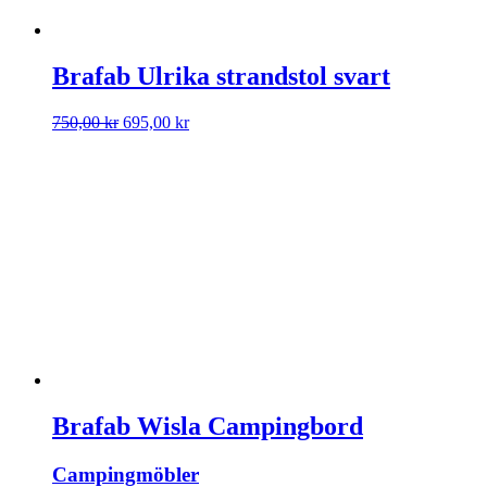
Brafab Ulrika strandstol svart
Det
Det
750,00
kr
695,00
kr
ursprungliga
nuvarande
priset
priset
var:
är:
750,00 kr.
695,00 kr.
Brafab Wisla Campingbord
Campingmöbler