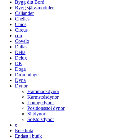
Bygg ditt Bord
Bygg själv-moduler
Callander
Chelles
Chios
Circus
con
Covelo
Dallas
Delia
Delux
DK
Doga
Drömminge
Dyna
Dynor
Hammockdynor
Karmstolsdynor
Loungedynor
Positionsstol dynor
Sittdynor
Solstolsdynor
e
Edsklinta
Endast i butik