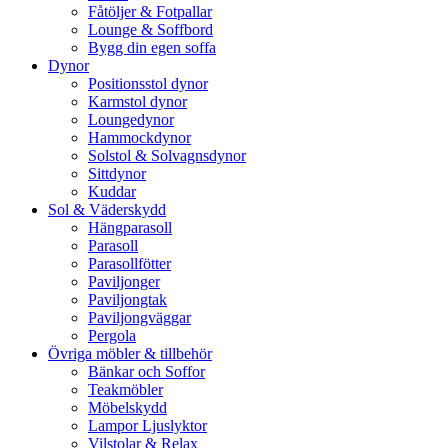
Fåtöljer & Fotpallar
Lounge & Soffbord
Bygg din egen soffa
Dynor
Positionsstol dynor
Karmstol dynor
Loungedynor
Hammockdynor
Solstol & Solvagnsdynor
Sittdynor
Kuddar
Sol & Väderskydd
Hängparasoll
Parasoll
Parasollfötter
Paviljonger
Paviljongtak
Paviljongväggar
Pergola
Övriga möbler & tillbehör
Bänkar och Soffor
Teakmöbler
Möbelskydd
Lampor Ljuslyktor
Vilstolar & Relax