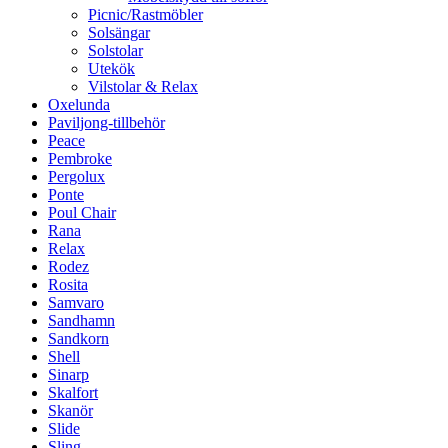
Picnic/Rastmöbler
Solsängar
Solstolar
Utekök
Vilstolar & Relax
Oxelunda
Paviljong-tillbehör
Peace
Pembroke
Pergolux
Ponte
Poul Chair
Rana
Relax
Rodez
Rosita
Samvaro
Sandhamn
Sandkorn
Shell
Sinarp
Skalfort
Skanör
Slide
Sling