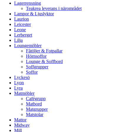
Lagerrensning
Teakrea leverans i närområdet
Lampor & Ljuslyktor
Laurion
Leicester
Leone
Lerberget
Lilja
Loungemöbler
Fåtöljer & Fotpallar
Hörnsoffor
Lounge & Soffbord
Soffgrupper
Soffor
Lyckesö
Lyon
Lyra
Matmöbler
Cafégrupp
Matbord
Matgrupper
Matstolar
Mattor
Midway
Mill