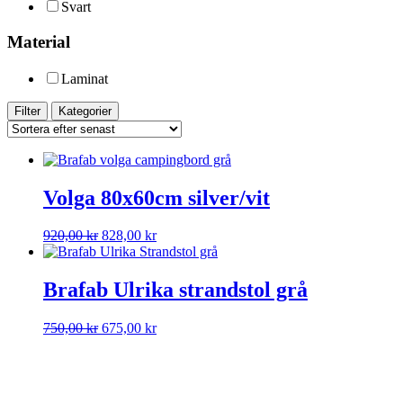
Svart
Material
Laminat
Filter
Kategorier
Volga 80x60cm silver/vit
Det
Det
920,00
kr
828,00
kr
ursprungliga
nuvarande
priset
priset
var:
är:
Brafab Ulrika strandstol grå
920,00 kr.
828,00 kr.
Det
Det
750,00
kr
675,00
kr
ursprungliga
nuvarande
priset
priset
var:
är:
750,00 kr.
675,00 kr.