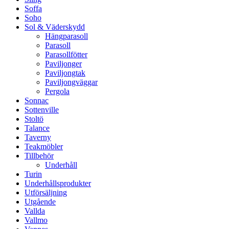
Soffa
Soho
Sol & Väderskydd
Hängparasoll
Parasoll
Parasollfötter
Paviljonger
Paviljongtak
Paviljongväggar
Pergola
Sonnac
Sottenville
Stoltö
Talance
Taverny
Teakmöbler
Tillbehör
Underhåll
Turin
Underhållsprodukter
Utförsäljning
Utgående
Vallda
Vallmo