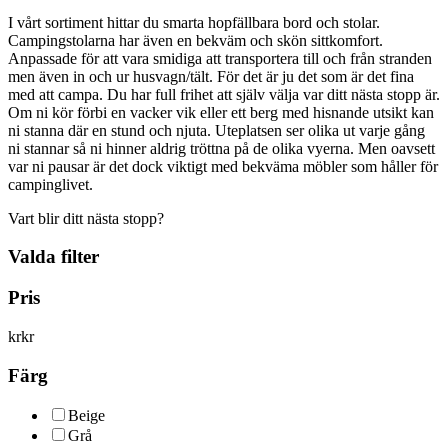
I vårt sortiment hittar du smarta hopfällbara bord och stolar.
Campingstolarna har även en bekväm och skön sittkomfort.
Anpassade för att vara smidiga att transportera till och från stranden
men även in och ur husvagn/tält. För det är ju det som är det fina
med att campa. Du har full frihet att själv välja var ditt nästa stopp är.
Om ni kör förbi en vacker vik eller ett berg med hisnande utsikt kan
ni stanna där en stund och njuta. Uteplatsen ser olika ut varje gång
ni stannar så ni hinner aldrig tröttna på de olika vyerna. Men oavsett
var ni pausar är det dock viktigt med bekväma möbler som håller för
campinglivet.
Vart blir ditt nästa stopp?
Valda filter
Pris
kr
kr
Färg
Beige
Grå