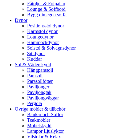
Fåtöljer & Fotpallar
Lounge & Soffbord
Bygg din egen soffa
Dynor
Positionsstol dynor
Karmstol dynor
Loungedynor
Hammockdynor
Solstol & Solvagnsdynor
Sittdynor
Kuddar
Sol & Väderskydd
Hängparasoll
Parasoll
Parasollfötter
Paviljonger
Paviljongtak
Paviljongväggar
Pergola
Övriga möbler & tillbehör
Bänkar och Soffor
Teakmöbler
Möbelskydd
Lampor Ljuslyktor
Vilstolar & Relax