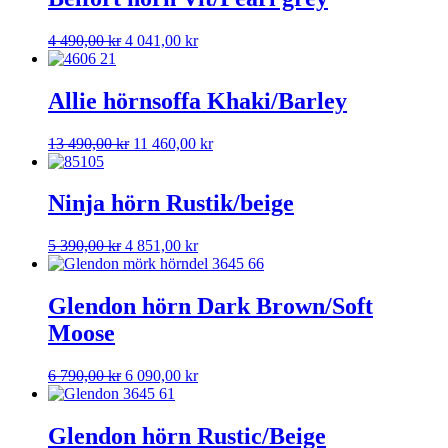
10
9
990,00 kr.
891,00 kr.
Det
Det
4 490,00
kr
4 041,00
kr
ursprungliga
nuvarande
priset
priset
var:
är:
Allie hörnsoffa Khaki/Barley
4
4
490,00 kr.
041,00 kr.
Det
Det
13 490,00
kr
11 460,00
kr
ursprungliga
nuvarande
priset
priset
var:
är:
Ninja hörn Rustik/beige
13
11
490,00 kr.
460,00 kr.
Det
Det
5 390,00
kr
4 851,00
kr
ursprungliga
nuvarande
priset
priset
var:
är:
Glendon hörn Dark Brown/Soft
5
4
Moose
390,00 kr.
851,00 kr.
Det
Det
6 790,00
kr
6 090,00
kr
ursprungliga
nuvarande
priset
priset
var:
är:
Glendon hörn Rustic/Beige
6
6