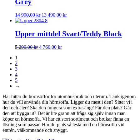
Grey
990,00 kr.
490,00 kr.
Det
Det
14 990,00
kr
13 490,00
kr
ursprungliga
nuvarande
priset
priset
var:
är:
Upper mittdel Svart/Teddy Black
14
13
990,00 kr.
490,00 kr.
Det
Det
5 290,00
kr
4 760,00
kr
ursprungliga
nuvarande
1
priset
priset
2
var:
är:
3
5
4
4
290,00 kr.
760,00 kr.
5
→
Här hittar du hörnsoffor för utomhusbruk och uterum. Tänk igenom
hur du vill använda din hörnsoffa. Ligger du mest i den? Sitter vi i
den och äter? Ska den fungera som extrasäng? Får den plats? Går
den att bygga ut? Det är lite grann att fråga sig själv innan man
köper en hörnsoffa. Vi har ett stort sortiment och brukar finna en
lösning som passar. Har du plats så testa med en hörnsoffa vid
entrén, välkomnande och snyggt.