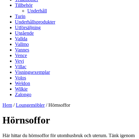
Tillbehör
Underhåll
Turin
Underhållsprodukter
Utförsäljning
Utgående
Vallda
Vallmo
Vannes
Vence
Vevi
Villac
Visningsexemplar
Volos
Weldon
Wilkie
Zalongo
Hem
/
Loungemöbler
/ Hörnsoffor
Hörnsoffor
Här hittar du hörnsoffor för utomhusbruk och uterum. Tänk igenom