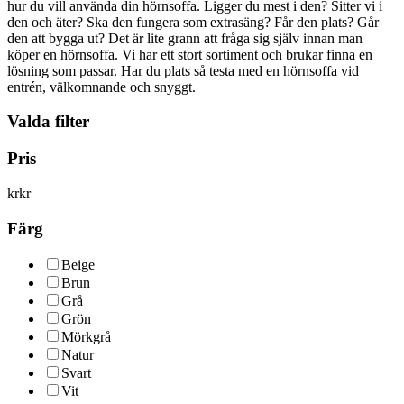
hur du vill använda din hörnsoffa. Ligger du mest i den? Sitter vi i
den och äter? Ska den fungera som extrasäng? Får den plats? Går
den att bygga ut? Det är lite grann att fråga sig själv innan man
köper en hörnsoffa. Vi har ett stort sortiment och brukar finna en
lösning som passar. Har du plats så testa med en hörnsoffa vid
entrén, välkomnande och snyggt.
Valda filter
Pris
kr
kr
Färg
Beige
Brun
Grå
Grön
Mörkgrå
Natur
Svart
Vit