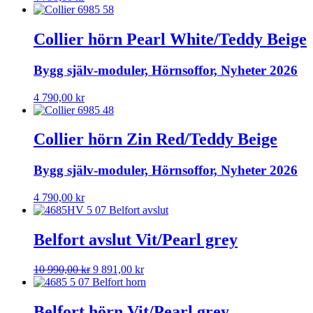
Collier hörn Pearl White/Teddy Beige
Bygg själv-moduler, Hörnsoffor, Nyheter 2026
4 790,00
kr
Collier hörn Zin Red/Teddy Beige
Bygg själv-moduler, Hörnsoffor, Nyheter 2026
4 790,00
kr
Belfort avslut Vit/Pearl grey
Det
Det
10 990,00
kr
9 891,00
kr
ursprungliga
nuvarande
priset
priset
var:
är:
Belfort hörn Vit/Pearl grey