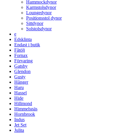
Hammockdynor
Karmstolsdynor
Loungedynor
Positionsstol dynor
Sittdynor
Solstolsdynor
e
Edsklinta
Endast i butik
Fåtölj
Fornax
Förvaring
Gatsby
Glendon
Gusty
Hånger
Haru
Hassel
Hide
Hillmond
Himmelsnäs
Hornbrook
Indus
Jet Set
Julita