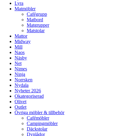
Lyra
Matmöbler
Cafégrupp
Matbord
Matgrupper
Matstolar
Mattor
Midway
Mill
Naos
Näsby
Net
Nimes
Ninja
Norrsken
Nydala
Nyheter 2026
Okategoriserad
Olivet
Outlet
Övriga möbler & tillbehör
Cafémöbler
Campingmöbler
Däckstolar
Dynlådor