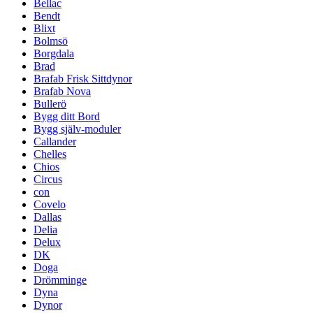
Bellac
Bendt
Blixt
Bolmsö
Borgdala
Brad
Brafab Frisk Sittdynor
Brafab Nova
Bullerö
Bygg ditt Bord
Bygg själv-moduler
Callander
Chelles
Chios
Circus
con
Covelo
Dallas
Delia
Delux
DK
Doga
Drömminge
Dyna
Dynor