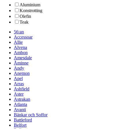
Aluminium
Konstrotting
Olefin
Teak
56:an
Accessoar
Allie
Alvena
Ambon
Amesdale
Åminne
Andy
Anemon
Apel
Arras
Ashfield
Aster
Astrakan
Atlanta
Avanti
Bänkar och Soffor
Battleford
Belfort