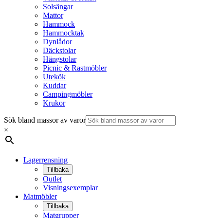
Solsängar
Mattor
Hammock
Hammocktak
Dynlådor
Däckstolar
Hängstolar
Picnic & Rastmöbler
Utekök
Kuddar
Campingmöbler
Krukor
Sök bland massor av varor
×
Lagerrensning
Tillbaka
Outlet
Visningsexemplar
Matmöbler
Tillbaka
Matgrupper