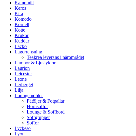
Kamomill
Keros
Kira
Komodo
Kornell
Kotte
Krukor
Kuddar
Läckö
Lagerrensning
Teakrea leverans i närområdet
Lampor & Ljuslyktor
Laurion
Leicester
Leone
Lerberget
Lilja
Loungemöbler
Fåtöljer & Fotpallar
Hörnsoffor
Lounge & Soffbord
Soffgrupper
Soffor
Lyckesö
Lyon