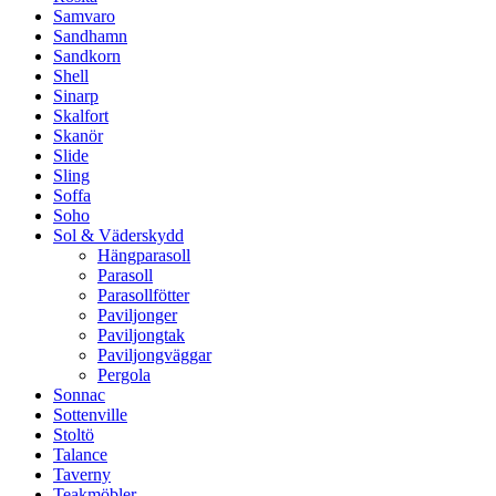
Samvaro
Sandhamn
Sandkorn
Shell
Sinarp
Skalfort
Skanör
Slide
Sling
Soffa
Soho
Sol & Väderskydd
Hängparasoll
Parasoll
Parasollfötter
Paviljonger
Paviljongtak
Paviljongväggar
Pergola
Sonnac
Sottenville
Stoltö
Talance
Taverny
Teakmöbler