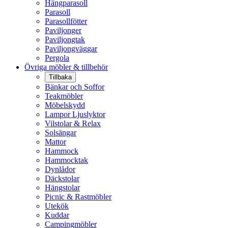
Hängparasoll
Parasoll
Parasollfötter
Paviljonger
Paviljongtak
Paviljongväggar
Pergola
Övriga möbler & tillbehör
Tillbaka
Bänkar och Soffor
Teakmöbler
Möbelskydd
Lampor Ljuslyktor
Vilstolar & Relax
Solsängar
Mattor
Hammock
Hammocktak
Dynlådor
Däckstolar
Hängstolar
Picnic & Rastmöbler
Utekök
Kuddar
Campingmöbler