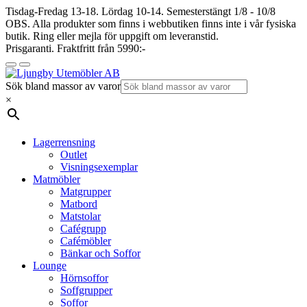
Tisdag-Fredag 13-18. Lördag 10-14. Semesterstängt 1/8 - 10/8
OBS. Alla produkter som finns i webbutiken finns inte i vår fysiska
butik. Ring eller mejla för uppgift om leveranstid.
Prisgaranti. Fraktfritt från 5990:-
Sök bland massor av varor
×
Lagerrensning
Outlet
Visningsexemplar
Matmöbler
Matgrupper
Matbord
Matstolar
Cafégrupp
Cafémöbler
Bänkar och Soffor
Lounge
Hörnsoffor
Soffgrupper
Soffor