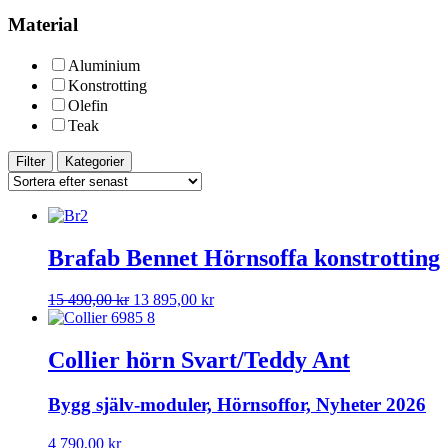
Material
Aluminium
Konstrotting
Olefin
Teak
Filter
Kategorier
Brafab Bennet Hörnsoffa konstrotting
Det
Det
15 490,00
kr
13 895,00
kr
ursprungliga
nuvarande
priset
priset
var:
är:
Collier hörn Svart/Teddy Ant
15
13
490,00 kr.
895,00 kr.
Bygg själv-moduler, Hörnsoffor, Nyheter 2026
4 790,00
kr