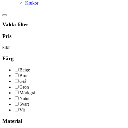
Krukor
Valda filter
Pris
kr
kr
Färg
Beige
Brun
Grå
Grön
Mörkgrå
Natur
Svart
Vit
Material