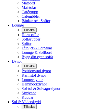
Matbord
Matstolar
Cafégrupp
Cafémöbler
Bänkar och Soffor
Lounge
Tillbaka
Hörnsoffor
Soffgrupper
Soffor
Fåtöljer & Fotpallar
Lounge & Soffbord
Bygg din egen soffa
Dynor
Tillbaka
Positionsstol dynor
Karmstol dynor
Loungedynor
Hammockdynor
Solstol & Solvagnsdynor
Sittdynor
Kuddar
Sol & Väderskydd
Tillbaka