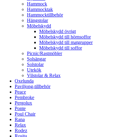
Hammock
Hammocktak
Hammocktillbehör
Hängstolar
Möbelskydd
Möbelskydd övrigt
Möbelskydd till hörnsoffor
Möbelskydd till matgrupper
Möbelskydd till soffor
Picnic/Rastmöbler
Solsängar
Solstolar
Utekök
Vilstolar & Relax
Oxelunda
Paviljong-tillbehör
Peace
Pembroke
Pergolux
Ponte
Poul Chair
Rana
Relax
Rodez
Rosita