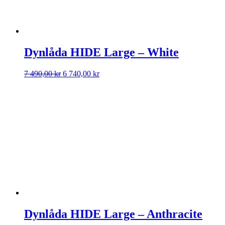
Dynlåda HIDE Large – White
Det
Det
7 490,00
kr
6 740,00
kr
ursprungliga
nuvarande
priset
priset
var:
är:
7
6
490,00 kr.
740,00 kr.
Dynlåda HIDE Large – Anthracite