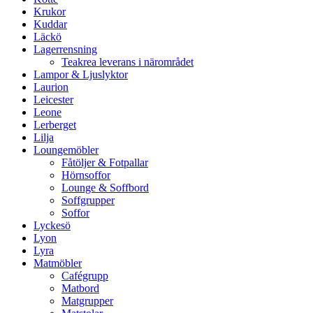
Krukor
Kuddar
Läckö
Lagerrensning
Teakrea leverans i närområdet
Lampor & Ljuslyktor
Laurion
Leicester
Leone
Lerberget
Lilja
Loungemöbler
Fåtöljer & Fotpallar
Hörnsoffor
Lounge & Soffbord
Soffgrupper
Soffor
Lyckesö
Lyon
Lyra
Matmöbler
Cafégrupp
Matbord
Matgrupper