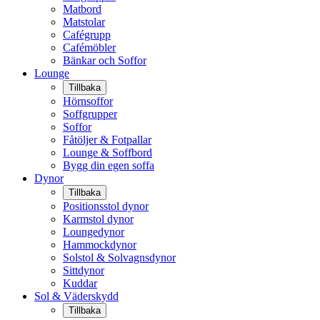
Matbord
Matstolar
Cafégrupp
Cafémöbler
Bänkar och Soffor
Lounge
Tillbaka
Hörnsoffor
Soffgrupper
Soffor
Fåtöljer & Fotpallar
Lounge & Soffbord
Bygg din egen soffa
Dynor
Tillbaka
Positionsstol dynor
Karmstol dynor
Loungedynor
Hammockdynor
Solstol & Solvagnsdynor
Sittdynor
Kuddar
Sol & Väderskydd
Tillbaka