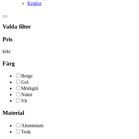
Krukor
Valda filter
Pris
kr
kr
Färg
Beige
Grå
Mörkgrå
Natur
Vit
Material
Aluminium
Teak