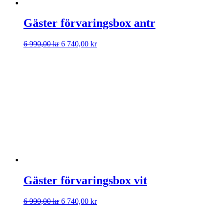
Gäster förvaringsbox antr
Det
Det
6 990,00
kr
6 740,00
kr
ursprungliga
nuvarande
priset
priset
var:
är:
6
6
990,00 kr.
740,00 kr.
Gäster förvaringsbox vit
Det
Det
6 990,00
kr
6 740,00
kr
ursprungliga
nuvarande
priset
priset