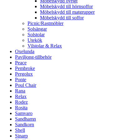
Möbelskydd övrigt
Möbelskydd till hörnsoffor
Möbelskydd till matgrupper
Möbelskydd till soffor
Picnic/Rastmöbler
Solsängar
Solstolar
Utekök
Vilstolar & Relax
Oxelunda
Paviljong-tillbehör
Peace
Pembroke
Pergolux
Ponte
Poul Chair
Rana
Relax
Rodez
Rosita
Samvaro
Sandhamn
Sandkorn
Shell
Sinarp