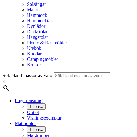
Solsängar
Mattor
Hammock
Hammocktak
Dynlådor
Däckstolar
Hängstolar
Picnic & Rastmöbler
Utekök
Kuddar
Campingmöbler
Krukor
Sök bland massor av varor
×
Lagerrensning
Tillbaka
Outlet
Visningsexemplar
Matmöbler
Tillbaka
Matgrupper