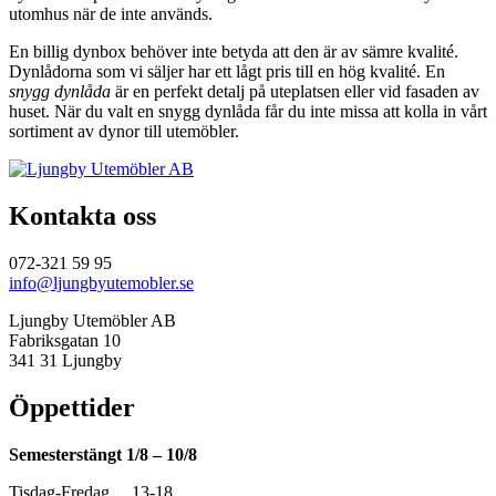
utomhus när de inte används.
En billig dynbox behöver inte betyda att den är av sämre kvalité.
Dynlådorna som vi säljer har ett lågt pris till en hög kvalité. En
snygg dynlåda
är en perfekt detalj på uteplatsen eller vid fasaden av
huset. När du valt en snygg dynlåda får du inte missa att kolla in vårt
sortiment av dynor till utemöbler.
Kontakta oss
072-321 59 95
info@ljungbyutemobler.se
Ljungby Utemöbler AB
Fabriksgatan 10
341 31 Ljungby
Öppettider
Semesterstängt 1/8 – 10/8
Tisdag-Fredag 13-18