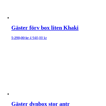
Gäster förv box liten Khaki
Det
Det
5 290,00
kr
4 940,00
kr
ursprungliga
nuvarande
priset
priset
var:
är:
5
4
290,00 kr.
940,00 kr.
Gäster dynbox stor antr