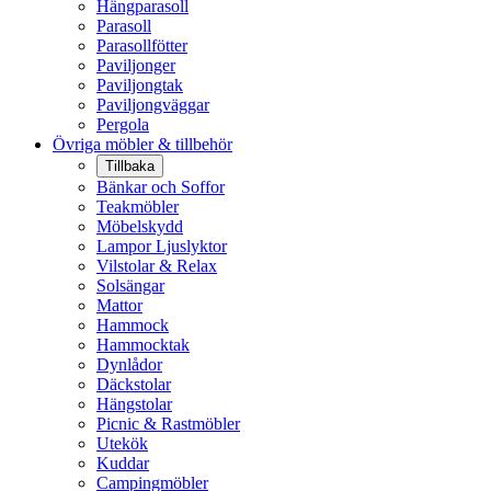
Hängparasoll
Parasoll
Parasollfötter
Paviljonger
Paviljongtak
Paviljongväggar
Pergola
Övriga möbler & tillbehör
Tillbaka
Bänkar och Soffor
Teakmöbler
Möbelskydd
Lampor Ljuslyktor
Vilstolar & Relax
Solsängar
Mattor
Hammock
Hammocktak
Dynlådor
Däckstolar
Hängstolar
Picnic & Rastmöbler
Utekök
Kuddar
Campingmöbler