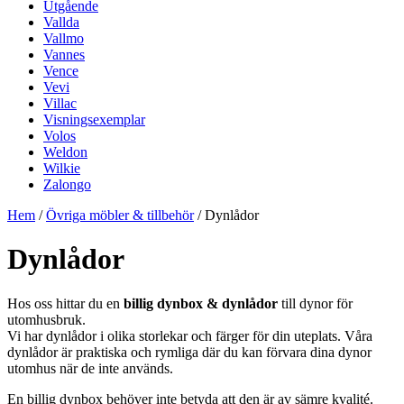
Utgående
Vallda
Vallmo
Vannes
Vence
Vevi
Villac
Visningsexemplar
Volos
Weldon
Wilkie
Zalongo
Hem
/
Övriga möbler & tillbehör
/ Dynlådor
Dynlådor
Hos oss hittar du en
billig dynbox & dynlådor
till dynor för
utomhusbruk.
Vi har dynlådor i olika storlekar och färger för din uteplats. Våra
dynlådor är praktiska och rymliga där du kan förvara dina dynor
utomhus när de inte används.
En billig dynbox behöver inte betyda att den är av sämre kvalité.