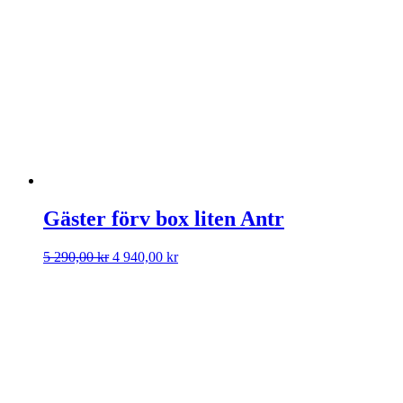
var:
är:
6
6
990,00 kr.
740,00 kr.
Gäster förv box liten Antr
Det
Det
5 290,00
kr
4 940,00
kr
ursprungliga
nuvarande
priset
priset
var:
är:
5
4
290,00 kr.
940,00 kr.