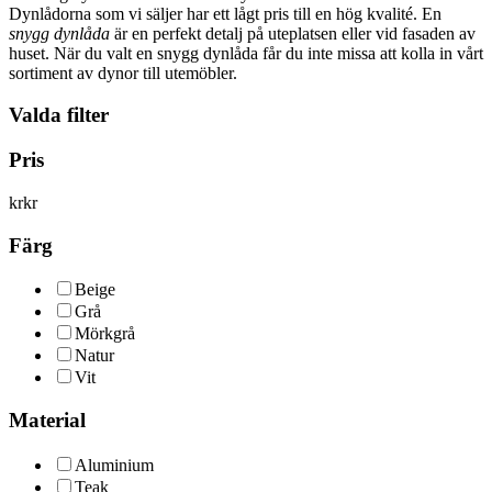
Dynlådorna som vi säljer har ett lågt pris till en hög kvalité. En
snygg dynlåda
är en perfekt detalj på uteplatsen eller vid fasaden av
huset. När du valt en snygg dynlåda får du inte missa att kolla in vårt
sortiment av dynor till utemöbler.
Valda filter
Pris
kr
kr
Färg
Beige
Grå
Mörkgrå
Natur
Vit
Material
Aluminium
Teak