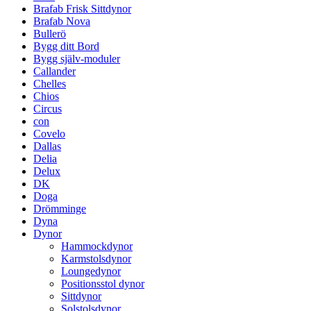
Brafab Frisk Sittdynor
Brafab Nova
Bullerö
Bygg ditt Bord
Bygg själv-moduler
Callander
Chelles
Chios
Circus
con
Covelo
Dallas
Delia
Delux
DK
Doga
Drömminge
Dyna
Dynor
Hammockdynor
Karmstolsdynor
Loungedynor
Positionsstol dynor
Sittdynor
Solstolsdynor