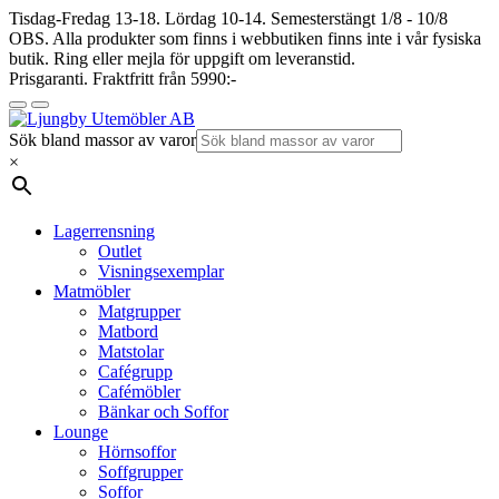
Tisdag-Fredag 13-18. Lördag 10-14. Semesterstängt 1/8 - 10/8
OBS. Alla produkter som finns i webbutiken finns inte i vår fysiska
butik. Ring eller mejla för uppgift om leveranstid.
Prisgaranti. Fraktfritt från 5990:-
Sök bland massor av varor
×
Lagerrensning
Outlet
Visningsexemplar
Matmöbler
Matgrupper
Matbord
Matstolar
Cafégrupp
Cafémöbler
Bänkar och Soffor
Lounge
Hörnsoffor
Soffgrupper
Soffor