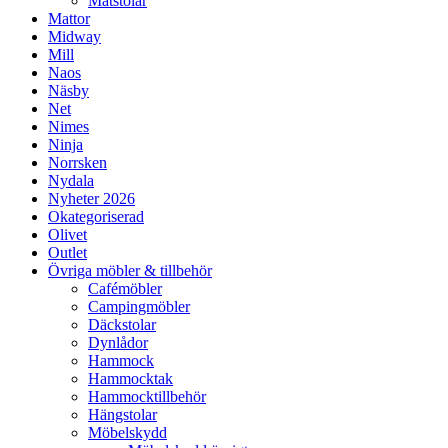
Matstolar
Mattor
Midway
Mill
Naos
Näsby
Net
Nimes
Ninja
Norrsken
Nydala
Nyheter 2026
Okategoriserad
Olivet
Outlet
Övriga möbler & tillbehör
Cafémöbler
Campingmöbler
Däckstolar
Dynlådor
Hammock
Hammocktak
Hammocktillbehör
Hängstolar
Möbelskydd