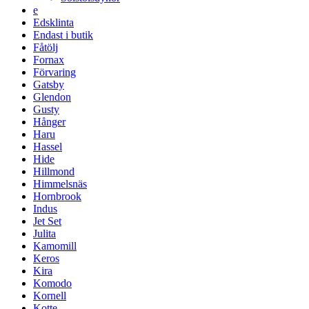
e
Edsklinta
Endast i butik
Fåtölj
Fornax
Förvaring
Gatsby
Glendon
Gusty
Hånger
Haru
Hassel
Hide
Hillmond
Himmelsnäs
Hornbrook
Indus
Jet Set
Julita
Kamomill
Keros
Kira
Komodo
Kornell
Kotte