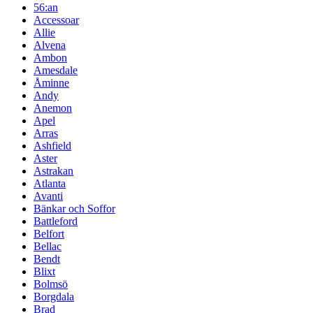
56:an
Accessoar
Allie
Alvena
Ambon
Amesdale
Åminne
Andy
Anemon
Apel
Arras
Ashfield
Aster
Astrakan
Atlanta
Avanti
Bänkar och Soffor
Battleford
Belfort
Bellac
Bendt
Blixt
Bolmsö
Borgdala
Brad