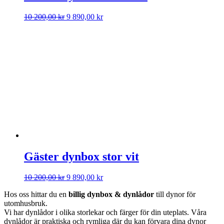
Det
Det
10 200,00
kr
9 890,00
kr
ursprungliga
nuvarande
priset
priset
var:
är:
10
9
200,00 kr.
890,00 kr.
Gäster dynbox stor vit
Det
Det
10 200,00
kr
9 890,00
kr
ursprungliga
nuvarande
Hos oss hittar du en
billig dynbox & dynlådor
till dynor för
priset
priset
utomhusbruk.
var:
är:
Vi har dynlådor i olika storlekar och färger för din uteplats. Våra
10
9
dynlådor är praktiska och rymliga där du kan förvara dina dynor
200,00 kr.
890,00 kr.