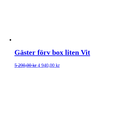
Gäster förv box liten Vit
Det
Det
5 290,00
kr
4 940,00
kr
ursprungliga
nuvarande
priset
priset
var:
är:
5
4
290,00 kr.
940,00 kr.