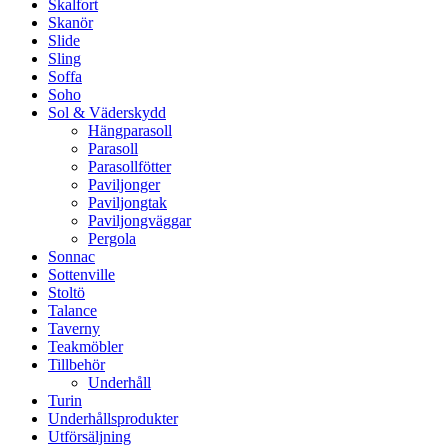
Skalfort
Skanör
Slide
Sling
Soffa
Soho
Sol & Väderskydd
Hängparasoll
Parasoll
Parasollfötter
Paviljonger
Paviljongtak
Paviljongväggar
Pergola
Sonnac
Sottenville
Stoltö
Talance
Taverny
Teakmöbler
Tillbehör
Underhåll
Turin
Underhållsprodukter
Utförsäljning