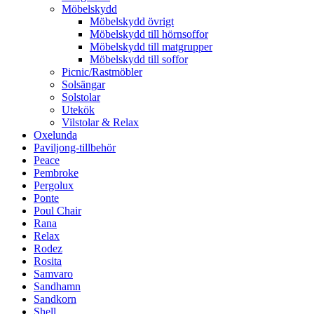
Möbelskydd
Möbelskydd övrigt
Möbelskydd till hörnsoffor
Möbelskydd till matgrupper
Möbelskydd till soffor
Picnic/Rastmöbler
Solsängar
Solstolar
Utekök
Vilstolar & Relax
Oxelunda
Paviljong-tillbehör
Peace
Pembroke
Pergolux
Ponte
Poul Chair
Rana
Relax
Rodez
Rosita
Samvaro
Sandhamn
Sandkorn
Shell