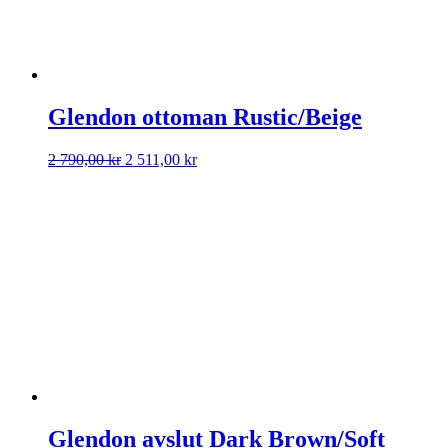
Glendon ottoman Rustic/Beige
Det
Det
2 790,00
kr
2 511,00
kr
ursprungliga
nuvarande
priset
priset
var:
är:
2
2
790,00 kr.
511,00 kr.
Glendon avslut Dark Brown/Soft