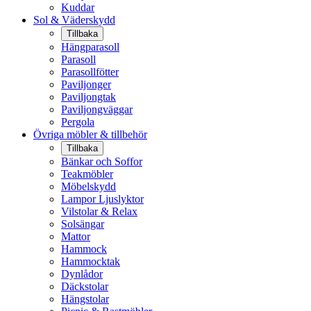
Kuddar
Sol & Väderskydd
Tillbaka
Hängparasoll
Parasoll
Parasollfötter
Paviljonger
Paviljongtak
Paviljongväggar
Pergola
Övriga möbler & tillbehör
Tillbaka
Bänkar och Soffor
Teakmöbler
Möbelskydd
Lampor Ljuslyktor
Vilstolar & Relax
Solsängar
Mattor
Hammock
Hammocktak
Dynlådor
Däckstolar
Hängstolar