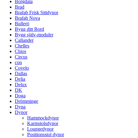
Borgdala
Brad
Brafab Frisk Sittdynor
Brafab Nova
Bullerö
Bygg ditt Bord
Bygg själv-moduler
Callander
Chelles
Chios
Circus
con
Covelo
Dallas
Delia
Delux
DK
Doga
Drömminge
Dyna
Dynor
Hammockdynor
Karmstolsdynor
Loungedynor
Positionsstol dynor