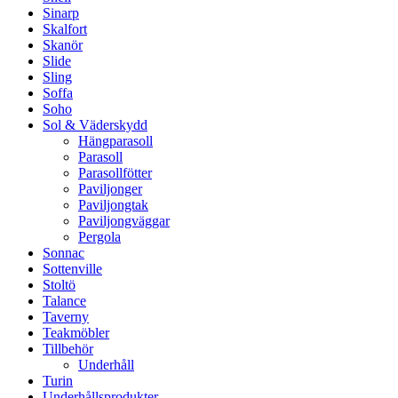
Sinarp
Skalfort
Skanör
Slide
Sling
Soffa
Soho
Sol & Väderskydd
Hängparasoll
Parasoll
Parasollfötter
Paviljonger
Paviljongtak
Paviljongväggar
Pergola
Sonnac
Sottenville
Stoltö
Talance
Taverny
Teakmöbler
Tillbehör
Underhåll
Turin
Underhållsprodukter