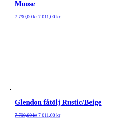
Moose
Det
Det
7 790,00
kr
7 011,00
kr
ursprungliga
nuvarande
priset
priset
var:
är:
7
7
790,00 kr.
011,00 kr.
Glendon fåtölj Rustic/Beige
Det
Det
7 790,00
kr
7 011,00
kr
ursprungliga
nuvarande
priset
priset
var:
är:
7
7