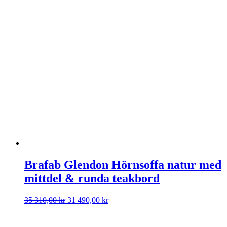
790,00 kr.
011,00 kr.
Brafab Glendon Hörnsoffa natur med
mittdel & runda teakbord
Det
Det
35 310,00
kr
31 490,00
kr
ursprungliga
nuvarande
priset
priset
var:
är: