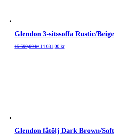
Glendon 3-sitssoffa Rustic/Beige
Det
Det
15 590,00
kr
14 031,00
kr
ursprungliga
nuvarande
priset
priset
var:
är:
15
14
590,00 kr.
031,00 kr.
Glendon fåtölj Dark Brown/Soft