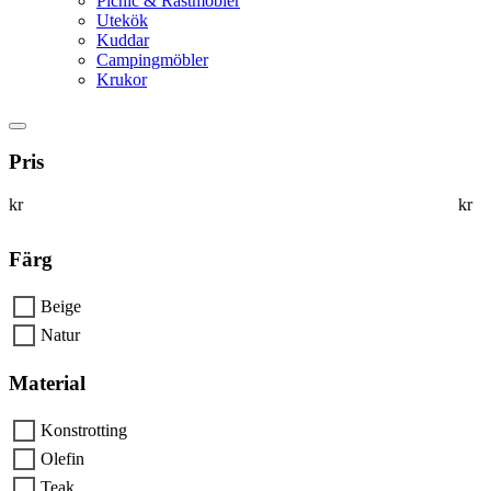
Picnic & Rastmöbler
Utekök
Kuddar
Campingmöbler
Krukor
Pris
kr
kr
Färg
Beige
Natur
Material
Konstrotting
Olefin
Teak