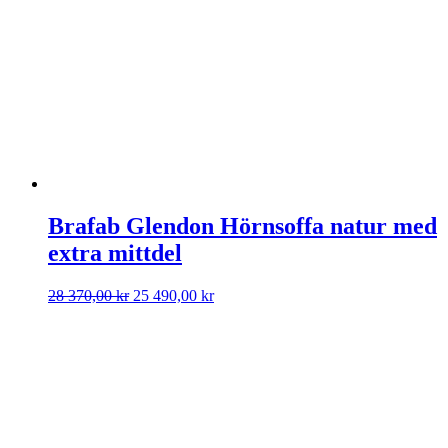
35
31
310,00 kr.
490,00 kr.
Brafab Glendon Hörnsoffa natur med
extra mittdel
Det
Det
28 370,00
kr
25 490,00
kr
ursprungliga
nuvarande
priset
priset
var:
är:
28
25
370,00 kr.
490,00 kr.