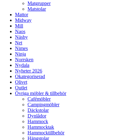
Matgrupper
Matstolar
Mattor
Midway
Mill
Naos
Näsby
Net
Nimes
Ninja
Norrsken
Nydala
Nyheter 2026
Okategoriserad
Olivet
Outlet
Övriga möbler & tillbehör
Cafémöbler
Campingmöbler
Däckstolar
Dynlådor
Hammock
Hammocktak
Hammocktillbehör
Hängstolar