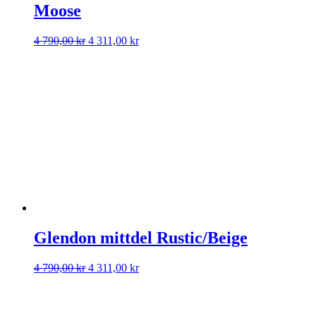
Moose
Det
Det
4 790,00
kr
4 311,00
kr
ursprungliga
nuvarande
priset
priset
var:
är:
4
4
790,00 kr.
311,00 kr.
Glendon mittdel Rustic/Beige
Det
Det
4 790,00
kr
4 311,00
kr
ursprungliga
nuvarande
priset
priset
var:
är: