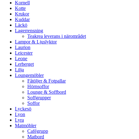
Kornell
Kotte
Krukor
Kuddar
Läckö
Lagerrensning
Teakrea leverans i närområdet
Lampor & Ljuslyktor
Laurion
Leicester
Leone
Lerberget
Lilja
Loungemöbler
Fåtöljer & Fotpallar
Hörnsoffor
Lounge & Soffbord
Soffgrupper
Soffor
Lyckesö
Lyon
Lyra
Matmöbler
Cafégrupp
Matbord