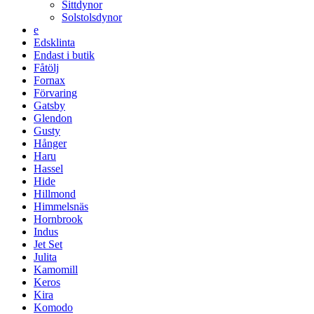
Sittdynor
Solstolsdynor
e
Edsklinta
Endast i butik
Fåtölj
Fornax
Förvaring
Gatsby
Glendon
Gusty
Hånger
Haru
Hassel
Hide
Hillmond
Himmelsnäs
Hornbrook
Indus
Jet Set
Julita
Kamomill
Keros
Kira
Komodo