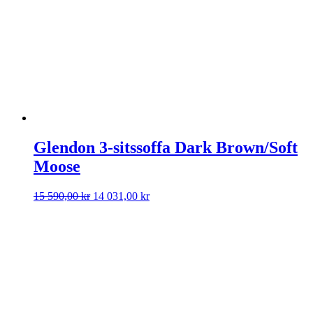
4
4
790,00 kr.
311,00 kr.
Glendon 3-sitssoffa Dark Brown/Soft
Moose
Det
Det
15 590,00
kr
14 031,00
kr
ursprungliga
nuvarande
priset
priset
var:
är:
15
14
590,00 kr.
031,00 kr.