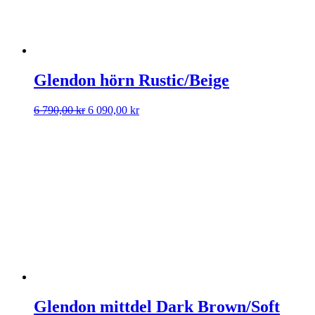
Glendon hörn Rustic/Beige
Det
Det
6 790,00
kr
6 090,00
kr
ursprungliga
nuvarande
priset
priset
var:
är:
6
6
790,00 kr.
090,00 kr.
Glendon mittdel Dark Brown/Soft