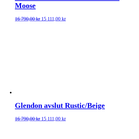
Moose
Det
Det
16 790,00
kr
15 111,00
kr
ursprungliga
nuvarande
priset
priset
var:
är:
16
15
790,00 kr.
111,00 kr.
Glendon avslut Rustic/Beige
Det
Det
16 790,00
kr
15 111,00
kr
ursprungliga
nuvarande
priset
priset
var:
är: