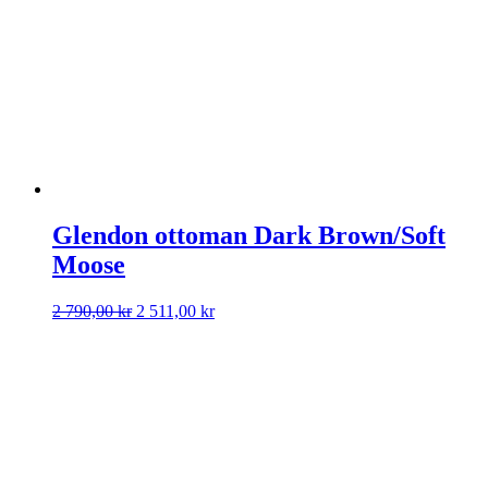
Glendon ottoman Dark Brown/Soft
Moose
Det
Det
2 790,00
kr
2 511,00
kr
ursprungliga
nuvarande
priset
priset
var:
är:
2
2
790,00 kr.
511,00 kr.