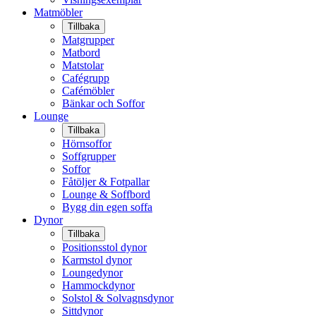
Matmöbler
Tillbaka
Matgrupper
Matbord
Matstolar
Cafégrupp
Cafémöbler
Bänkar och Soffor
Lounge
Tillbaka
Hörnsoffor
Soffgrupper
Soffor
Fåtöljer & Fotpallar
Lounge & Soffbord
Bygg din egen soffa
Dynor
Tillbaka
Positionsstol dynor
Karmstol dynor
Loungedynor
Hammockdynor
Solstol & Solvagnsdynor
Sittdynor