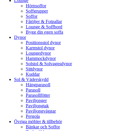
Lounge
Hörnsoffor
Soffgrupper
Soffor
Fåtöljer & Fotpallar
Lounge & Soffbord
Bygg din egen soffa
Dynor
Positionsstol dynor
Karmstol dynor
Loungedynor
Hammockdynor
Solstol & Solvagnsdynor
Sittdynor
Kuddar
Sol & Väderskydd
Hängparasoll
Parasoll
Parasollfötter
Paviljonger
Paviljongtak
Paviljongväggar
Pergola
Övriga möbler & tillbehör
Bänkar och Soffor