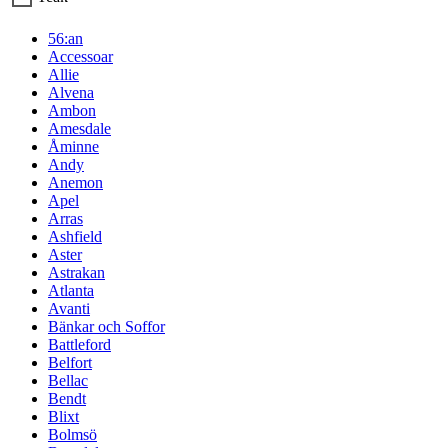
56:an
Accessoar
Allie
Alvena
Ambon
Amesdale
Åminne
Andy
Anemon
Apel
Arras
Ashfield
Aster
Astrakan
Atlanta
Avanti
Bänkar och Soffor
Battleford
Belfort
Bellac
Bendt
Blixt
Bolmsö