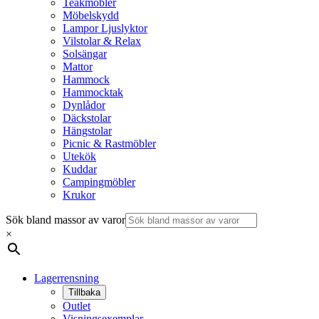
Teakmöbler
Möbelskydd
Lampor Ljuslyktor
Vilstolar & Relax
Solsängar
Mattor
Hammock
Hammocktak
Dynlådor
Däckstolar
Hängstolar
Picnic & Rastmöbler
Utekök
Kuddar
Campingmöbler
Krukor
Sök bland massor av varor
×
Lagerrensning
Tillbaka
Outlet
Visningsexemplar