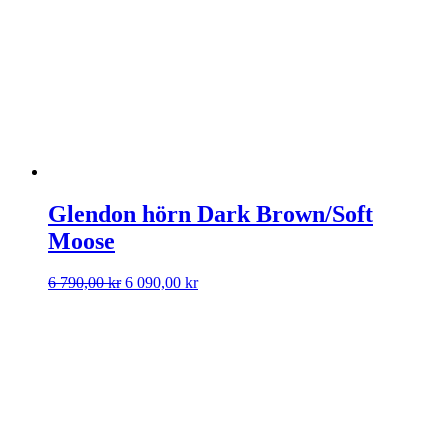
16
15
790,00 kr.
111,00 kr.
Glendon hörn Dark Brown/Soft
Moose
Det
Det
6 790,00
kr
6 090,00
kr
ursprungliga
nuvarande
priset
priset
var:
är:
6
6
790,00 kr.
090,00 kr.