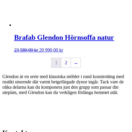
Brafab Glendon Hörnsoffa natur
Det
Det
23 580,00
kr
20 990,00
kr
ursprungliga
nuvarande
priset
priset
1
2
→
var:
är:
23
20
580,00 kr.
990,00 kr.
Glendon är en serie med klassiska möbler i rund konstrotting med
rustikt utseende där varmt beigefärgade dynor ingår. Tack vare de
olika delarna kan du komponera just den grupp som passar din
uteplats, med Glendon kan du verkligen förlänga hemmet utåt.