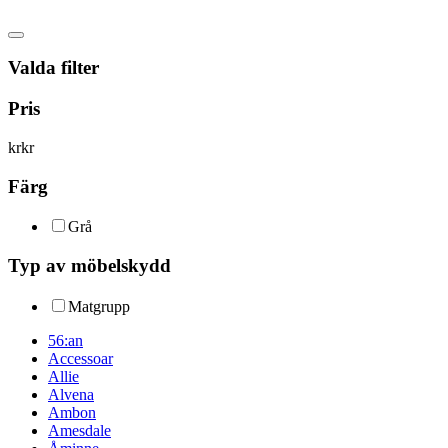
Valda filter
Pris
kr
kr
Färg
Grå
Typ av möbelskydd
Matgrupp
56:an
Accessoar
Allie
Alvena
Ambon
Amesdale