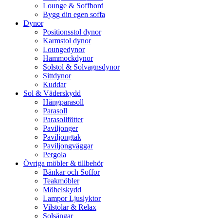
Lounge & Soffbord
Bygg din egen soffa
Dynor
Positionsstol dynor
Karmstol dynor
Loungedynor
Hammockdynor
Solstol & Solvagnsdynor
Sittdynor
Kuddar
Sol & Väderskydd
Hängparasoll
Parasoll
Parasollfötter
Paviljonger
Paviljongtak
Paviljongväggar
Pergola
Övriga möbler & tillbehör
Bänkar och Soffor
Teakmöbler
Möbelskydd
Lampor Ljuslyktor
Vilstolar & Relax
Solsängar