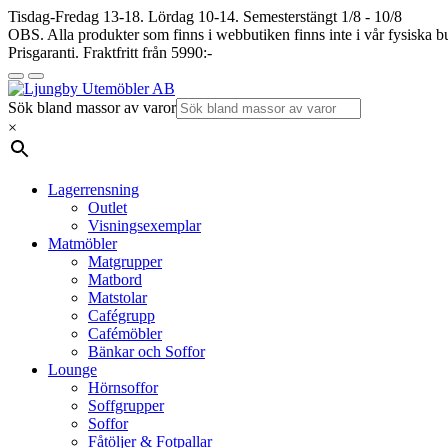
Tisdag-Fredag 13-18. Lördag 10-14. Semesterstängt 1/8 - 10/8
OBS. Alla produkter som finns i webbutiken finns inte i vår fysiska bu
Prisgaranti. Fraktfritt från 5990:-
Sök bland massor av varor
×
Lagerrensning
Outlet
Visningsexemplar
Matmöbler
Matgrupper
Matbord
Matstolar
Cafégrupp
Cafémöbler
Bänkar och Soffor
Lounge
Hörnsoffor
Soffgrupper
Soffor
Fåtöljer & Fotpallar