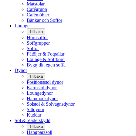
Matstolar
Cafégrupp
Cafémöbler
Bänkar och Soffor
Lounge
Tillbaka
Hörnsoffor
Soffgrupper
Soffor
Fåtöljer & Fotpallar
Lounge & Soffbord
Bygg din egen soffa
Dynor
Tillbaka
Positionsstol dynor
Karmstol dynor
Loungedynor
Hammockdynor
Solstol & Solvagnsdynor
Sittdynor
Kuddar
Sol & Väderskydd
Tillbaka
Hängparasoll