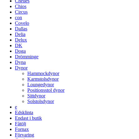
Chelles
Chios
Circus
con
Covelo
Dallas
Delia
Delux
DK
Doga
Drömminge
Dyna
Dynor
Hammockdynor
Karmstolsdynor
Loungedynor
Positionsstol dynor
Sittdynor
Solstolsdynor
e
Edsklinta
Endast i butik
Fåtölj
Fornax
Förvaring