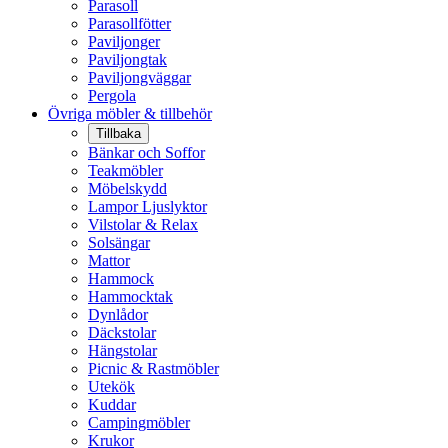
Parasoll
Parasollfötter
Paviljonger
Paviljongtak
Paviljongväggar
Pergola
Övriga möbler & tillbehör
Tillbaka
Bänkar och Soffor
Teakmöbler
Möbelskydd
Lampor Ljuslyktor
Vilstolar & Relax
Solsängar
Mattor
Hammock
Hammocktak
Dynlådor
Däckstolar
Hängstolar
Picnic & Rastmöbler
Utekök
Kuddar
Campingmöbler
Krukor