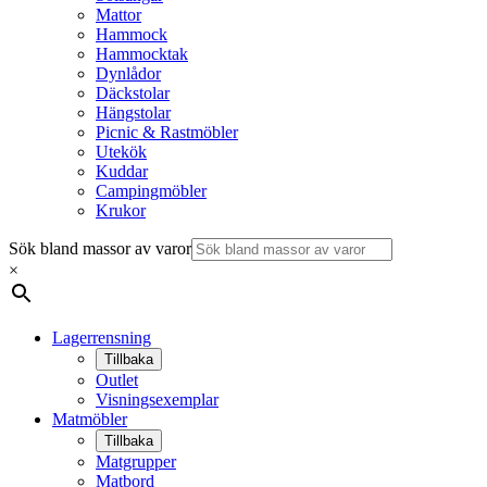
Mattor
Hammock
Hammocktak
Dynlådor
Däckstolar
Hängstolar
Picnic & Rastmöbler
Utekök
Kuddar
Campingmöbler
Krukor
Sök bland massor av varor
×
Lagerrensning
Tillbaka
Outlet
Visningsexemplar
Matmöbler
Tillbaka
Matgrupper
Matbord