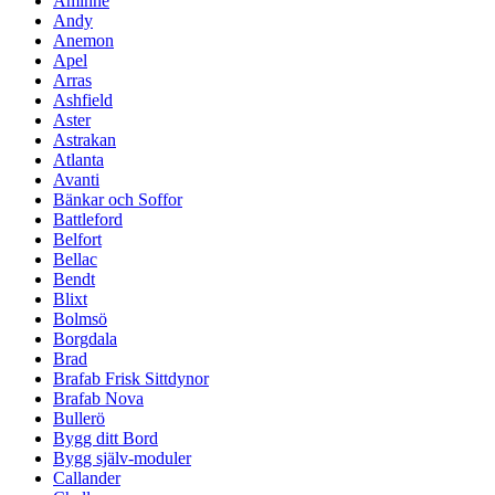
Åminne
Andy
Anemon
Apel
Arras
Ashfield
Aster
Astrakan
Atlanta
Avanti
Bänkar och Soffor
Battleford
Belfort
Bellac
Bendt
Blixt
Bolmsö
Borgdala
Brad
Brafab Frisk Sittdynor
Brafab Nova
Bullerö
Bygg ditt Bord
Bygg själv-moduler
Callander