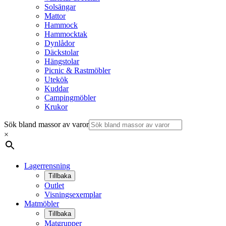
Solsängar
Mattor
Hammock
Hammocktak
Dynlådor
Däckstolar
Hängstolar
Picnic & Rastmöbler
Utekök
Kuddar
Campingmöbler
Krukor
Sök bland massor av varor
×
Lagerrensning
Tillbaka
Outlet
Visningsexemplar
Matmöbler
Tillbaka
Matgrupper