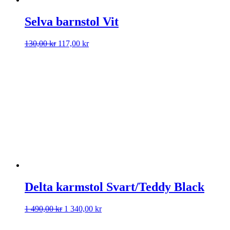
Selva barnstol Vit
Det
Det
130,00
kr
117,00
kr
ursprungliga
nuvarande
priset
priset
var:
är:
130,00 kr.
117,00 kr.
Delta karmstol Svart/Teddy Black
Det
Det
1 490,00
kr
1 340,00
kr
ursprungliga
nuvarande
priset
priset