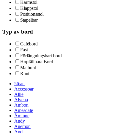
Karmstol
Klappstol
Positionsstol
Stapelbar
Typ av bord
Cafébord
Fast
Förlängningsbart bord
Hopfällbara Bord
Matbord
Runt
56:an
Accessoar
Allie
Alvena
Ambon
Amesdale
Åminne
Andy
Anemon
Apel