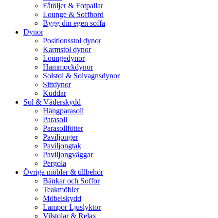
Fåtöljer & Fotpallar
Lounge & Soffbord
Bygg din egen soffa
Dynor
Positionsstol dynor
Karmstol dynor
Loungedynor
Hammockdynor
Solstol & Solvagnsdynor
Sittdynor
Kuddar
Sol & Väderskydd
Hängparasoll
Parasoll
Parasollfötter
Paviljonger
Paviljongtak
Paviljongväggar
Pergola
Övriga möbler & tillbehör
Bänkar och Soffor
Teakmöbler
Möbelskydd
Lampor Ljuslyktor
Vilstolar & Relax