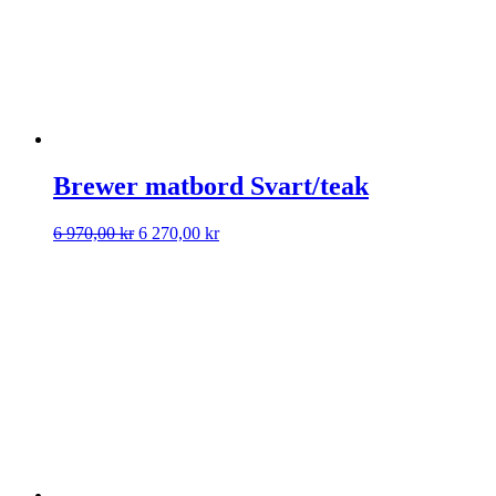
Brewer matbord Svart/teak
Det
Det
6 970,00
kr
6 270,00
kr
ursprungliga
nuvarande
priset
priset
var:
är:
6
6
970,00 kr.
270,00 kr.