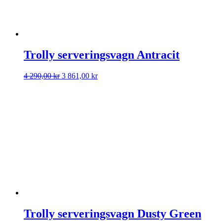
Trolly serveringsvagn Antracit
Det
Det
4 290,00
kr
3 861,00
kr
ursprungliga
nuvarande
priset
priset
var:
är:
4
3
290,00 kr.
861,00 kr.
Trolly serveringsvagn Dusty Green