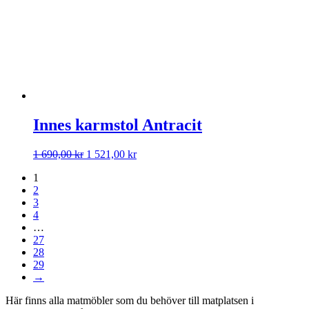
Innes karmstol Antracit
Det
Det
1 690,00
kr
1 521,00
kr
ursprungliga
nuvarande
1
priset
priset
2
var:
är:
3
1
1
4
690,00 kr.
521,00 kr.
…
27
28
29
→
Här finns alla matmöbler som du behöver till matplatsen i