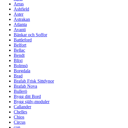
Arras
Ashfield
Aster
Astrakan
Atlanta
Avanti
Bänkar och Soffor
Battleford
Belfort
Bellac
Bendt
Blixt
Bolmsö
Borgdala
Brad
Brafab Frisk Sittdynor
Brafab Nova
Bullerö
Bygg ditt Bord
Bygg själv-moduler
Callander
Chelles
Chios
Circus
con