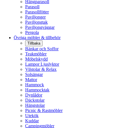
Hängparasoll
Parasoll
Parasollfötter
Paviljonger
Paviljongtak
Paviljongväggar
Pergola
Övriga möbler & tillbehör
Tillbaka
Bänkar och Soffor
Teakmöbler
Möbelskydd
Lampor Ljuslyktor
Vilstolar & Relax
Solsängar
Mattor
Hammock
Hammocktak
Dynlådor
Däckstolar
Hängstolar
Picnic & Rastmöbler
Utekök
Kuddar
Campingmöbler