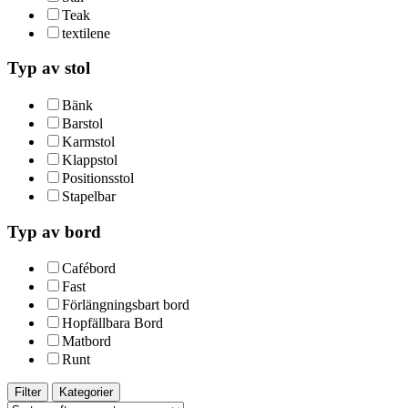
Teak
textilene
Typ av stol
Bänk
Barstol
Karmstol
Klappstol
Positionsstol
Stapelbar
Typ av bord
Cafébord
Fast
Förlängningsbart bord
Hopfällbara Bord
Matbord
Runt
Filter
Kategorier