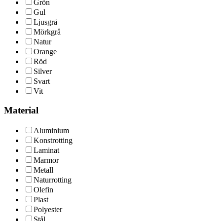
Grön
Gul
Ljusgrå
Mörkgrå
Natur
Orange
Röd
Silver
Svart
Vit
Material
Aluminium
Konstrotting
Laminat
Marmor
Metall
Naturrotting
Olefin
Plast
Polyester
Stål