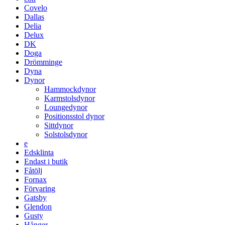
Covelo
Dallas
Delia
Delux
DK
Doga
Drömminge
Dyna
Dynor
Hammockdynor
Karmstolsdynor
Loungedynor
Positionsstol dynor
Sittdynor
Solstolsdynor
e
Edsklinta
Endast i butik
Fåtölj
Fornax
Förvaring
Gatsby
Glendon
Gusty
Hånger