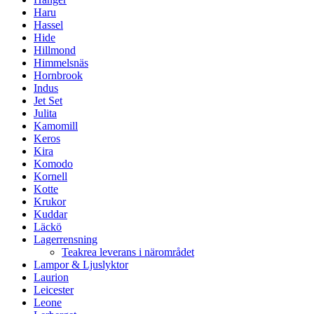
Haru
Hassel
Hide
Hillmond
Himmelsnäs
Hornbrook
Indus
Jet Set
Julita
Kamomill
Keros
Kira
Komodo
Kornell
Kotte
Krukor
Kuddar
Läckö
Lagerrensning
Teakrea leverans i närområdet
Lampor & Ljuslyktor
Laurion
Leicester
Leone