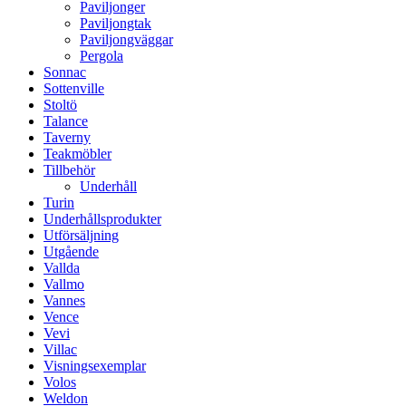
Paviljonger
Paviljongtak
Paviljongväggar
Pergola
Sonnac
Sottenville
Stoltö
Talance
Taverny
Teakmöbler
Tillbehör
Underhåll
Turin
Underhållsprodukter
Utförsäljning
Utgående
Vallda
Vallmo
Vannes
Vence
Vevi
Villac
Visningsexemplar
Volos
Weldon