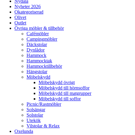
Nydala
Nyheter 2026
Okategoriserad
Olivet
Outlet
Övriga möbler & tillbehör
Cafémöbler
Campingmöbler
Däckstolar
Dynlådor
Hammock
Hammocktak
Hammocktillbehör
Hängstolar
Möbelskydd
Möbelskydd övrigt
Möbelskydd till hörnsoffor
Möbelskydd till matgrupper
Möbelskydd till soffor
Picnic/Rastmöbler
Solsängar
Solstolar
Utekök
Vilstolar & Relax
Oxelunda