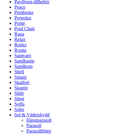
Paviljong-tillbehör
Peace
Pembroke
Pergolux
Ponte
Poul Chair
Rana
Relax
Rodez
Rosita
Samvaro
Sandhamn
Sandkorn
Shell
Sinarp
Skalfort
Skanör
Slide
Sling
Soffa
Soho
Sol & Väderskydd
Hängparasoll
Parasoll
Parasollfötter