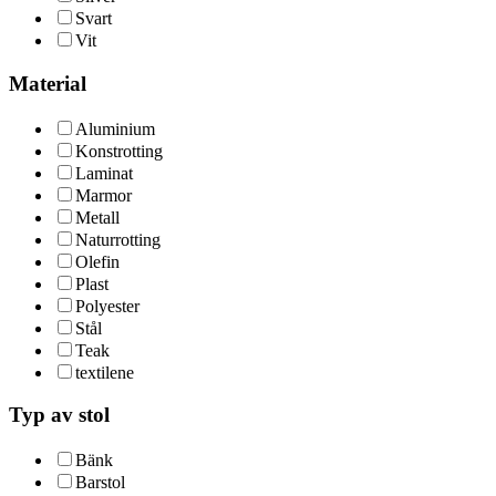
Svart
Vit
Material
Aluminium
Konstrotting
Laminat
Marmor
Metall
Naturrotting
Olefin
Plast
Polyester
Stål
Teak
textilene
Typ av stol
Bänk
Barstol