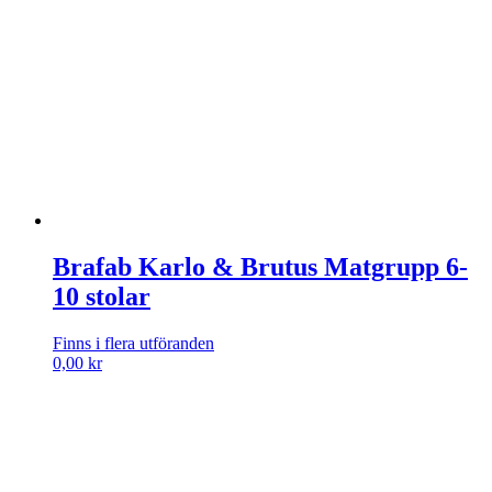
var:
är:
890,00 kr.
790,00 kr.
Brafab Karlo & Brutus Matgrupp 6-
10 stolar
Finns i flera utföranden
0,00
kr