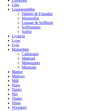
Lerberget
Lilja
Loungemöbler
Fåtöljer & Fotpallar
Hörnsoffor
Lounge & Soffbord
Soffgrupper
Soffor
Lyckesö
Lyon
Lyra
Matmöbler
Cafégrupp
Matbord
Matgrupper
Matstolar
Mattor
Midway
Mill
Naos
Näsby
Net
Nimes
Ninja
Norrsken