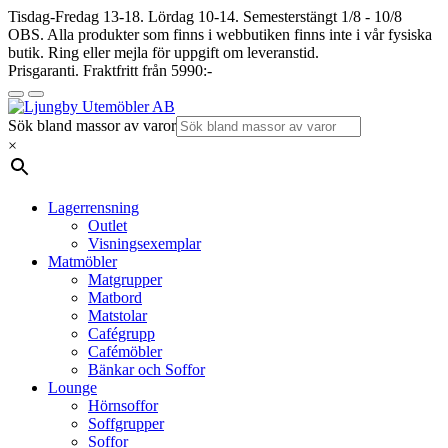
Tisdag-Fredag 13-18. Lördag 10-14. Semesterstängt 1/8 - 10/8
OBS. Alla produkter som finns i webbutiken finns inte i vår fysiska
butik. Ring eller mejla för uppgift om leveranstid.
Prisgaranti. Fraktfritt från 5990:-
Sök bland massor av varor
×
Lagerrensning
Outlet
Visningsexemplar
Matmöbler
Matgrupper
Matbord
Matstolar
Cafégrupp
Cafémöbler
Bänkar och Soffor
Lounge
Hörnsoffor
Soffgrupper
Soffor