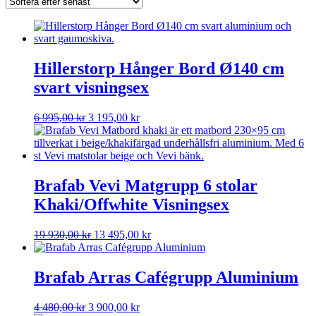
Hillerstorp Hånger Bord Ø140 cm
svart visningsex
Det
Det
6 995,00
kr
3 195,00
kr
ursprungliga
nuvarande
priset
priset
var:
är:
6
3
995,00 kr.
195,00 kr.
Brafab Vevi Matgrupp 6 stolar
Khaki/Offwhite Visningsex
Det
Det
19 930,00
kr
13 495,00
kr
ursprungliga
nuvarande
priset
priset
var:
är:
Brafab Arras Cafégrupp Aluminium
19
13
930,00 kr.
495,00 kr.
Det
Det
4 480,00
kr
3 900,00
kr