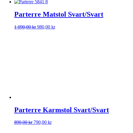
ursprungliga
nuvarande
priset
priset
var:
är:
Parterre Matstol Svart/Svart
4
3
480,00 kr.
900,00 kr.
Det
Det
1 090,00
kr
980,00
kr
ursprungliga
nuvarande
priset
priset
var:
är:
1
980,00 kr.
090,00 kr.
Parterre Karmstol Svart/Svart
Det
Det
890,00
kr
790,00
kr
ursprungliga
nuvarande
priset
priset