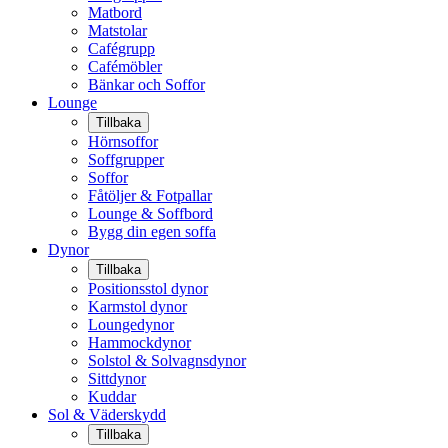
Matbord
Matstolar
Cafégrupp
Cafémöbler
Bänkar och Soffor
Lounge
Tillbaka
Hörnsoffor
Soffgrupper
Soffor
Fåtöljer & Fotpallar
Lounge & Soffbord
Bygg din egen soffa
Dynor
Tillbaka
Positionsstol dynor
Karmstol dynor
Loungedynor
Hammockdynor
Solstol & Solvagnsdynor
Sittdynor
Kuddar
Sol & Väderskydd
Tillbaka