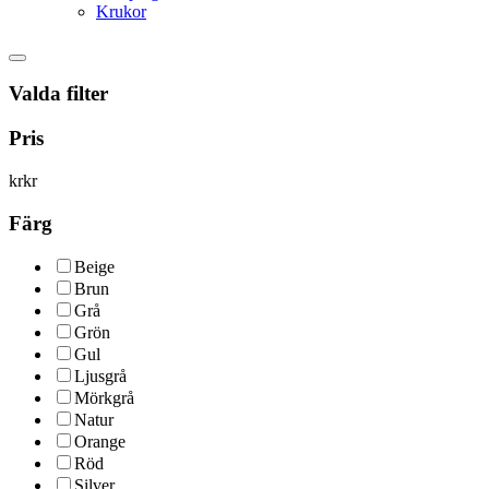
Krukor
Valda filter
Pris
kr
kr
Färg
Beige
Brun
Grå
Grön
Gul
Ljusgrå
Mörkgrå
Natur
Orange
Röd
Silver