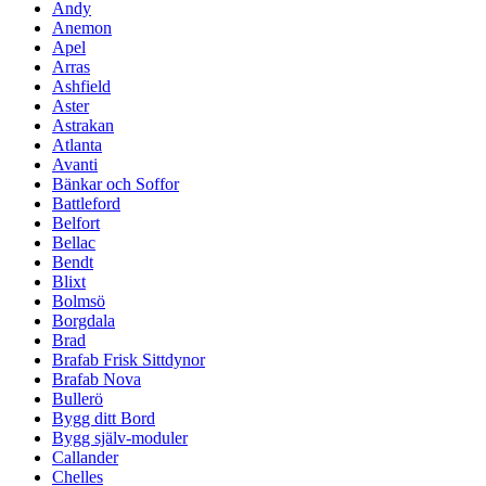
Andy
Anemon
Apel
Arras
Ashfield
Aster
Astrakan
Atlanta
Avanti
Bänkar och Soffor
Battleford
Belfort
Bellac
Bendt
Blixt
Bolmsö
Borgdala
Brad
Brafab Frisk Sittdynor
Brafab Nova
Bullerö
Bygg ditt Bord
Bygg själv-moduler
Callander
Chelles