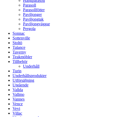
Hängparasoll
Parasoll
Parasollfötter
Paviljonger
Paviljongtak
Paviljongväggar
Pergola
Sonnac
Sottenville
Stoltö
Talance
Taverny
Teakmöbler
Tillbehör
Underhåll
Turin
Underhållsprodukter
Utförsäljning
Utgående
Vallda
Vallmo
Vannes
Vence
Vevi
Villac