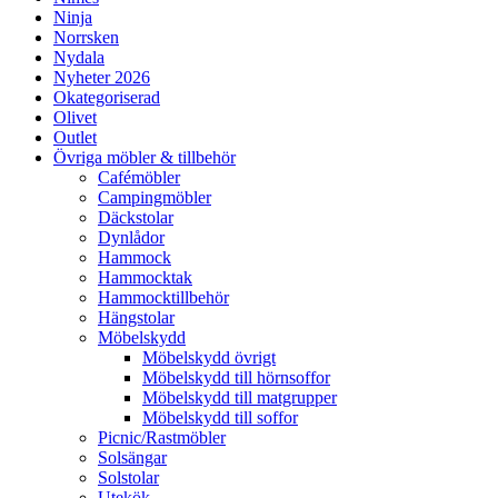
Ninja
Norrsken
Nydala
Nyheter 2026
Okategoriserad
Olivet
Outlet
Övriga möbler & tillbehör
Cafémöbler
Campingmöbler
Däckstolar
Dynlådor
Hammock
Hammocktak
Hammocktillbehör
Hängstolar
Möbelskydd
Möbelskydd övrigt
Möbelskydd till hörnsoffor
Möbelskydd till matgrupper
Möbelskydd till soffor
Picnic/Rastmöbler
Solsängar
Solstolar
Utekök