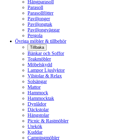
Hängparasoll
Parasoll
Parasollfötter
Paviljonger
Paviljongtak
Paviljongväggar
Pergola
Övriga möbler & tillbehör
Tillbaka
Bänkar och Soffor
Teakmöbler
Möbelskydd
Lampor Ljuslyktor
Vilstolar & Relax
Solsängar
Mattor
Hammock
Hammocktak
Dynlådor
Däckstolar
Hängstolar
Picnic & Rastmöbler
Utekök
Kuddar
Campingmöbler