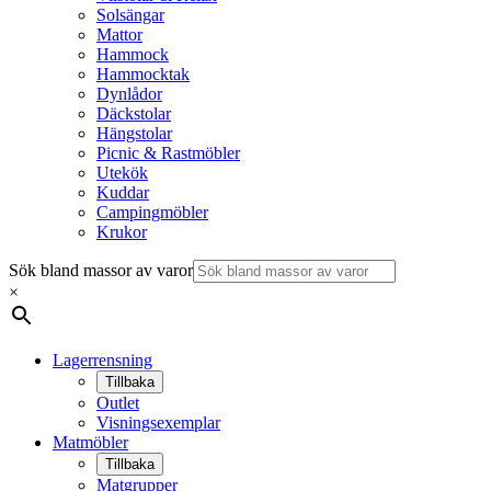
Solsängar
Mattor
Hammock
Hammocktak
Dynlådor
Däckstolar
Hängstolar
Picnic & Rastmöbler
Utekök
Kuddar
Campingmöbler
Krukor
Sök bland massor av varor
×
Lagerrensning
Tillbaka
Outlet
Visningsexemplar
Matmöbler
Tillbaka
Matgrupper