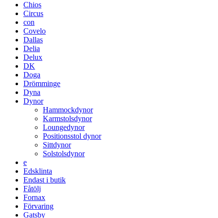
Chios
Circus
con
Covelo
Dallas
Delia
Delux
DK
Doga
Drömminge
Dyna
Dynor
Hammockdynor
Karmstolsdynor
Loungedynor
Positionsstol dynor
Sittdynor
Solstolsdynor
e
Edsklinta
Endast i butik
Fåtölj
Fornax
Förvaring
Gatsby