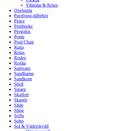
Vilstolar & Relax
Oxelunda
Paviljong-tillbehör
Peace
Pembroke
Pergolux
Ponte
Poul Chair
Rana
Relax
Rodez
Rosita
Samvaro
Sandhamn
Sandkorn
Shell
Sinarp
Skalfort
Skanör
Slide
Sling
Soffa
Soho
Sol & Väderskydd