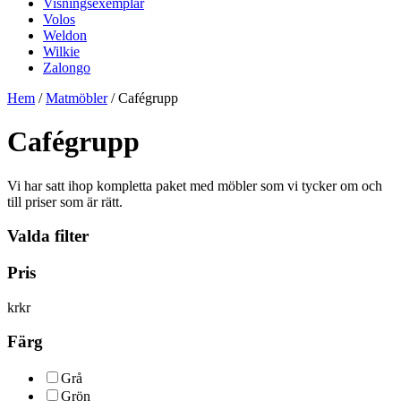
Visningsexemplar
Volos
Weldon
Wilkie
Zalongo
Hem
/
Matmöbler
/ Cafégrupp
Cafégrupp
Vi har satt ihop kompletta paket med möbler som vi tycker om och
till priser som är rätt.
Valda filter
Pris
kr
kr
Färg
Grå
Grön