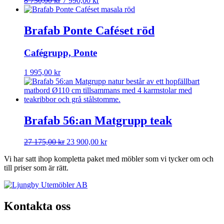
8 730,00
kr
7 990,00
kr
ursprungliga
nuvarande
priset
priset
var:
är:
Brafab Ponte Caféset röd
8
7
730,00 kr.
990,00 kr.
Cafégrupp, Ponte
1 995,00
kr
Brafab 56:an Matgrupp teak
Det
Det
27 175,00
kr
23 900,00
kr
ursprungliga
nuvarande
Vi har satt ihop kompletta paket med möbler som vi tycker om och
priset
priset
till priser som är rätt.
var:
är:
27
23
175,00 kr.
900,00 kr.
Kontakta oss