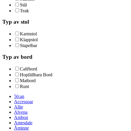
Stål
Teak
Typ av stol
Karmstol
Klappstol
Stapelbar
Typ av bord
Cafébord
Hopfällbara Bord
Matbord
Runt
56:an
Accessoar
Allie
Alvena
Ambon
Amesdale
Åminne