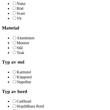
Natur
Röd
Svart
Vit
Material
Aluminium
Marmor
Stål
Teak
Typ av stol
Karmstol
Klappstol
Stapelbar
Typ av bord
Cafébord
Hopfällbara Bord