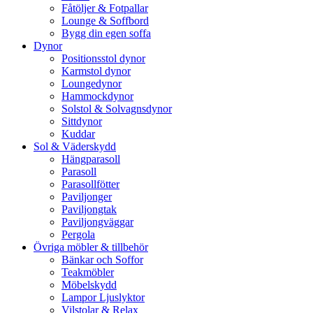
Fåtöljer & Fotpallar
Lounge & Soffbord
Bygg din egen soffa
Dynor
Positionsstol dynor
Karmstol dynor
Loungedynor
Hammockdynor
Solstol & Solvagnsdynor
Sittdynor
Kuddar
Sol & Väderskydd
Hängparasoll
Parasoll
Parasollfötter
Paviljonger
Paviljongtak
Paviljongväggar
Pergola
Övriga möbler & tillbehör
Bänkar och Soffor
Teakmöbler
Möbelskydd
Lampor Ljuslyktor
Vilstolar & Relax