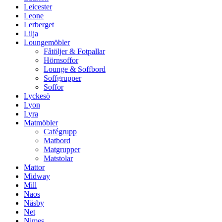
Leicester
Leone
Lerberget
Lilja
Loungemöbler
Fåtöljer & Fotpallar
Hörnsoffor
Lounge & Soffbord
Soffgrupper
Soffor
Lyckesö
Lyon
Lyra
Matmöbler
Cafégrupp
Matbord
Matgrupper
Matstolar
Mattor
Midway
Mill
Naos
Näsby
Net
Nimes