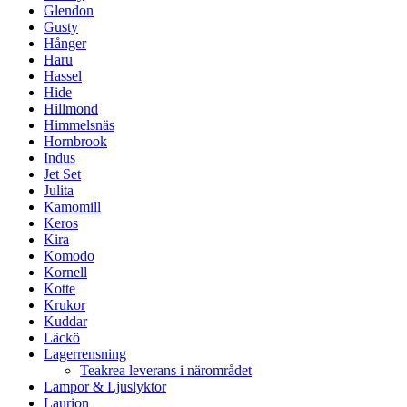
Glendon
Gusty
Hånger
Haru
Hassel
Hide
Hillmond
Himmelsnäs
Hornbrook
Indus
Jet Set
Julita
Kamomill
Keros
Kira
Komodo
Kornell
Kotte
Krukor
Kuddar
Läckö
Lagerrensning
Teakrea leverans i närområdet
Lampor & Ljuslyktor
Laurion