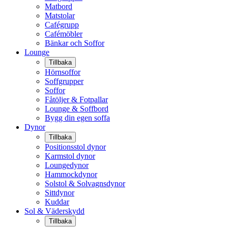
Matbord
Matstolar
Cafégrupp
Cafémöbler
Bänkar och Soffor
Lounge
Tillbaka
Hörnsoffor
Soffgrupper
Soffor
Fåtöljer & Fotpallar
Lounge & Soffbord
Bygg din egen soffa
Dynor
Tillbaka
Positionsstol dynor
Karmstol dynor
Loungedynor
Hammockdynor
Solstol & Solvagnsdynor
Sittdynor
Kuddar
Sol & Väderskydd
Tillbaka