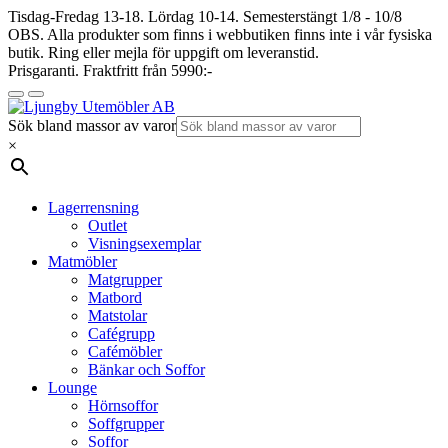
Tisdag-Fredag 13-18. Lördag 10-14. Semesterstängt 1/8 - 10/8
OBS. Alla produkter som finns i webbutiken finns inte i vår fysiska
butik. Ring eller mejla för uppgift om leveranstid.
Prisgaranti. Fraktfritt från 5990:-
Sök bland massor av varor
×
Lagerrensning
Outlet
Visningsexemplar
Matmöbler
Matgrupper
Matbord
Matstolar
Cafégrupp
Cafémöbler
Bänkar och Soffor
Lounge
Hörnsoffor
Soffgrupper
Soffor