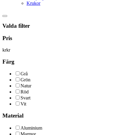
Krukor
Valda filter
Pris
kr
kr
Färg
Grå
Grön
Natur
Röd
Svart
Vit
Material
Aluminium
Marmor