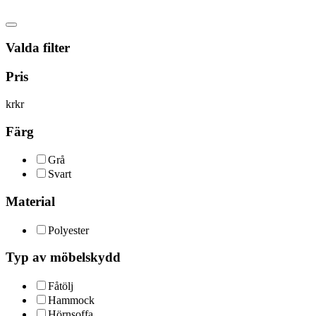
Valda filter
Pris
kr
kr
Färg
Grå
Svart
Material
Polyester
Typ av möbelskydd
Fåtölj
Hammock
Hörnsoffa