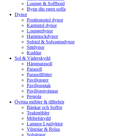
Lounge & Soffbord
Bygg din egen soffa
Dynor
Positionsstol dynor
Karmstol dynor
Loungedynor
Hammockdynor
Solstol & Solvagnsdynor
Sittdynor
Kuddar
Sol & Väderskydd
Hängparasoll
Parasoll
Parasollfötter
Paviljonger
Paviljongtak
Paviljongväggar
Pergola
Övriga möbler & tillbehör
Bänkar och Soffor
Teakmöbler
Möbelskydd
Lampor Ljuslyktor
Vilstolar & Relax
Solsängar