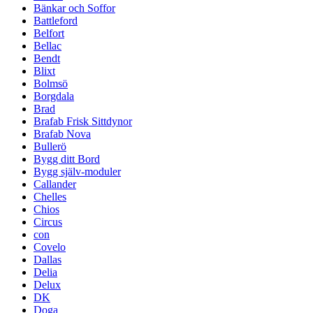
Bänkar och Soffor
Battleford
Belfort
Bellac
Bendt
Blixt
Bolmsö
Borgdala
Brad
Brafab Frisk Sittdynor
Brafab Nova
Bullerö
Bygg ditt Bord
Bygg själv-moduler
Callander
Chelles
Chios
Circus
con
Covelo
Dallas
Delia
Delux
DK
Doga