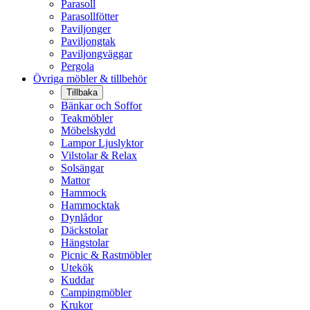
Parasoll
Parasollfötter
Paviljonger
Paviljongtak
Paviljongväggar
Pergola
Övriga möbler & tillbehör
Tillbaka
Bänkar och Soffor
Teakmöbler
Möbelskydd
Lampor Ljuslyktor
Vilstolar & Relax
Solsängar
Mattor
Hammock
Hammocktak
Dynlådor
Däckstolar
Hängstolar
Picnic & Rastmöbler
Utekök
Kuddar
Campingmöbler
Krukor