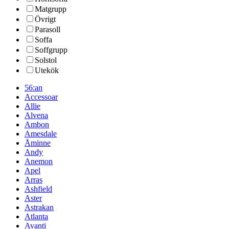
Matgrupp
Övrigt
Parasoll
Soffa
Soffgrupp
Solstol
Utekök
56:an
Accessoar
Allie
Alvena
Ambon
Amesdale
Åminne
Andy
Anemon
Apel
Arras
Ashfield
Aster
Astrakan
Atlanta
Avanti