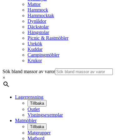
Mattor
Hammock
Hammocktak
Dynlådor
Däckstolar
Hängstolar
Picnic & Rastmöbler
Utekök
Kuddar
Campingmöbler
Krukor
Sök bland massor av varor
×
Lagerrensning
Tillbaka
Outlet
Visningsexemplar
Matmöbler
Tillbaka
Matgrupper
Matbord