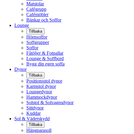
Matstolar
Cafégrupp
Cafémöbler
Bänkar och Soffor
Lounge
Tillbaka
Hörnsoffor
Soffgrupper
Soffor
Fåtöljer & Fotpallar
Lounge & Soffbord
Bygg din egen soffa
Dynor
Tillbaka
Positionsstol dynor
Karmstol dynor
Loungedynor
Hammockdynor
Solstol & Solvagnsdynor
Sittdynor
Kuddar
Sol & Väderskydd
Tillbaka
Hängparasoll