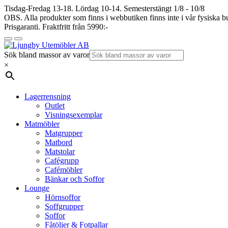
Tisdag-Fredag 13-18. Lördag 10-14. Semesterstängt 1/8 - 10/8
OBS. Alla produkter som finns i webbutiken finns inte i vår fysiska bu
Prisgaranti. Fraktfritt från 5990:-
Sök bland massor av varor
×
Lagerrensning
Outlet
Visningsexemplar
Matmöbler
Matgrupper
Matbord
Matstolar
Cafégrupp
Cafémöbler
Bänkar och Soffor
Lounge
Hörnsoffor
Soffgrupper
Soffor
Fåtöljer & Fotpallar