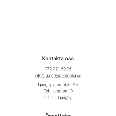
290,00 kr.
2
960,00 kr.
Kontakta oss
072-321 59 95
info@ljungbyutemobler.se
Ljungby Utemöbler AB
Fabriksgatan 10
341 31 Ljungby
Öppettider