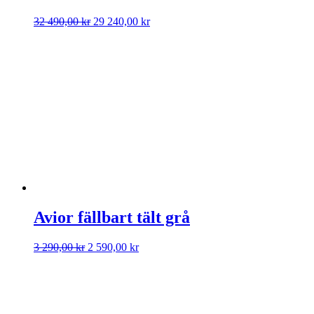
Det
Det
32 490,00
kr
29 240,00
kr
ursprungliga
nuvarande
priset
priset
var:
är:
32
29
490,00 kr.
240,00 kr.
Avior fällbart tält grå
Det
Det
3 290,00
kr
2 590,00
kr
ursprungliga
nuvarande
priset
priset
var:
är:
3
2
290,00 kr.
590,00 kr.