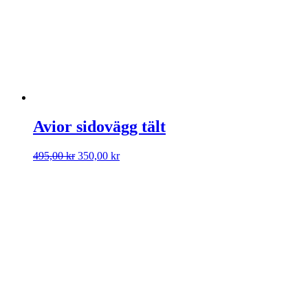
Avior sidovägg tält
Det
Det
495,00
kr
350,00
kr
ursprungliga
nuvarande
priset
priset
var:
är:
495,00 kr.
350,00 kr.