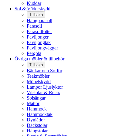
Kuddar
Sol & Väderskydd
Tillbaka
Hängparasoll
Parasoll
Parasollfötter
Paviljonger
Paviljongtak
Paviljongväggar
Pergola
Övriga möbler & tillbehör
Tillbaka
Bänkar och Soffor
Teakmöbler
Möbelskydd
Lampor Ljuslyktor
Vilstolar & Relax
Solsängar
Mattor
Hammock
Hammocktak
Dynlådor
Däckstolar
Hängstolar