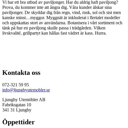
Vi har ett bra utbud av paviljonger. Har du aldrig haft paviljong?
priset
priset
Prova, du kommer inte att ångra dig. Våra kunder älskar sina
var:
är:
paviljonger. De skyddar dig från regn, vind, rusk, sol och sist men
12
7
kanske minst…myggor. Myggnät är inkluderat i flertalet modeller
495,00 kr.
290,00 kr.
och uppskattas stort av användarna. Botanisera i vårt sortiment och
tänk på hur en paviljong skulle passa i trädgården. Vilken
livskvalité, grillpartyt kan hållas fast vädret är kass. Hurra.
Kontakta oss
072-321 59 95
info@ljungbyutemobler.se
Ljungby Utemöbler AB
Fabriksgatan 10
341 31 Ljungby
Öppettider