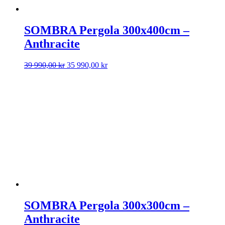
SOMBRA Pergola 300x400cm –
Anthracite
Det
Det
39 990,00
kr
35 990,00
kr
ursprungliga
nuvarande
priset
priset
var:
är:
39
35
990,00 kr.
990,00 kr.
SOMBRA Pergola 300x300cm –
Anthracite