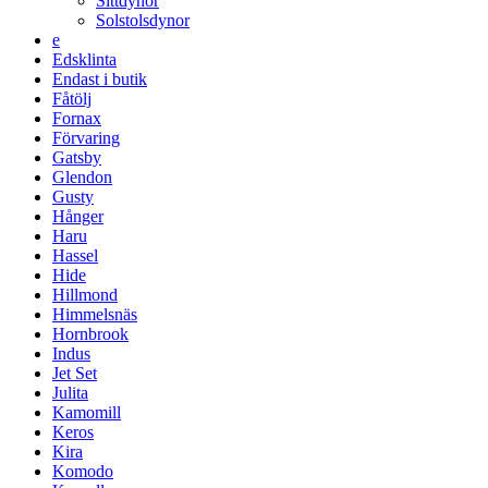
Sittdynor
Solstolsdynor
e
Edsklinta
Endast i butik
Fåtölj
Fornax
Förvaring
Gatsby
Glendon
Gusty
Hånger
Haru
Hassel
Hide
Hillmond
Himmelsnäs
Hornbrook
Indus
Jet Set
Julita
Kamomill
Keros
Kira
Komodo