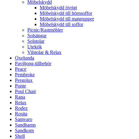
Möbelskydd
Möbelskydd övrigt
Möbelskydd till hörnsoffor
Möbelskydd till matgrupper
Möbelskydd till soffor
Picnic/Rastmöbler
Solsängar
Solstolar
Utekök
Vilstolar & Relax
Oxelunda
Paviljong-tillbehör
Peace
Pembroke
Pergolux
Ponte
Poul Chair
Rana
Relax
Rodez
Rosita
Samvaro
Sandhamn
Sandkorn
Shell