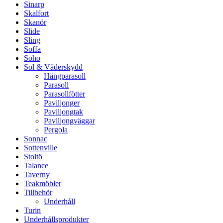
Sinarp
Skalfort
Skanör
Slide
Sling
Soffa
Soho
Sol & Väderskydd
Hängparasoll
Parasoll
Parasollfötter
Paviljonger
Paviljongtak
Paviljongväggar
Pergola
Sonnac
Sottenville
Stoltö
Talance
Taverny
Teakmöbler
Tillbehör
Underhåll
Turin
Underhållsprodukter