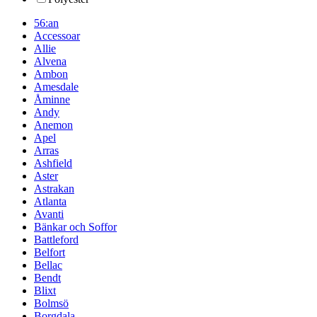
56:an
Accessoar
Allie
Alvena
Ambon
Amesdale
Åminne
Andy
Anemon
Apel
Arras
Ashfield
Aster
Astrakan
Atlanta
Avanti
Bänkar och Soffor
Battleford
Belfort
Bellac
Bendt
Blixt
Bolmsö
Borgdala