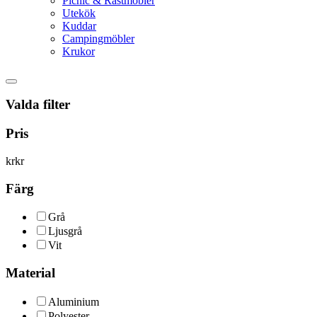
Picnic & Rastmöbler
Utekök
Kuddar
Campingmöbler
Krukor
Valda filter
Pris
kr
kr
Färg
Grå
Ljusgrå
Vit
Material
Aluminium
Polyester