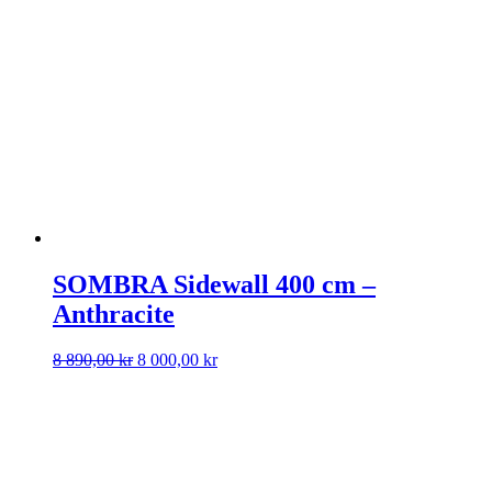
SOMBRA Sidewall 400 cm –
Anthracite
Det
Det
8 890,00
kr
8 000,00
kr
ursprungliga
nuvarande
priset
priset
var:
är:
8
8
890,00 kr.
000,00 kr.