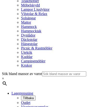
Teakmöbler
Möbelskydd
Lampor Ljuslyktor
Vilstolar & Relax
Solsängar
Mattor
Hammock
Hammocktak
Dynlådor
Däckstolar
Hängstolar
Picnic & Rastmöbler
Utekök
Kuddar
Campingmöbler
Krukor
Sök bland massor av varor
×
Lagerrensning
Tillbaka
Outlet
Visningsexemplar