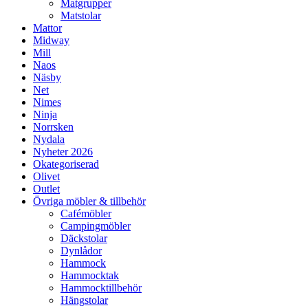
Matgrupper
Matstolar
Mattor
Midway
Mill
Naos
Näsby
Net
Nimes
Ninja
Norrsken
Nydala
Nyheter 2026
Okategoriserad
Olivet
Outlet
Övriga möbler & tillbehör
Cafémöbler
Campingmöbler
Däckstolar
Dynlådor
Hammock
Hammocktak
Hammocktillbehör
Hängstolar