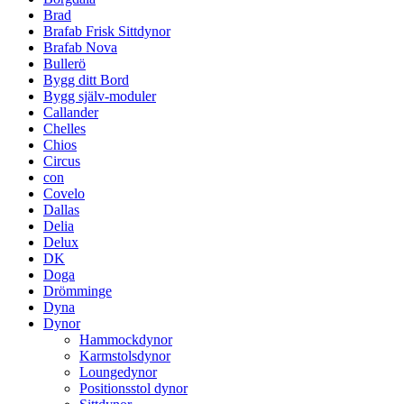
Brad
Brafab Frisk Sittdynor
Brafab Nova
Bullerö
Bygg ditt Bord
Bygg själv-moduler
Callander
Chelles
Chios
Circus
con
Covelo
Dallas
Delia
Delux
DK
Doga
Drömminge
Dyna
Dynor
Hammockdynor
Karmstolsdynor
Loungedynor
Positionsstol dynor