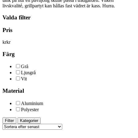
tänk på hur en paviljong skulle passa i trädgården. Vilken
livskvalité, grillpartyt kan hållas fast vädret är kass. Hurra.
Valda filter
Pris
kr
kr
Färg
Grå
Ljusgrå
Vit
Material
Aluminium
Polyester
Filter
Kategorier