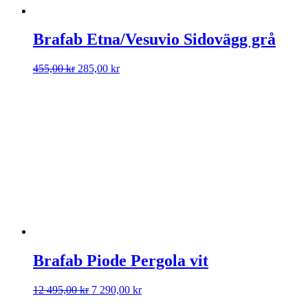
Brafab Etna/Vesuvio Sidovägg grå
Det
Det
455,00
kr
285,00
kr
ursprungliga
nuvarande
priset
priset
var:
är:
455,00 kr.
285,00 kr.
Brafab Piode Pergola vit
Det
Det
12 495,00
kr
7 290,00
kr
ursprungliga
nuvarande