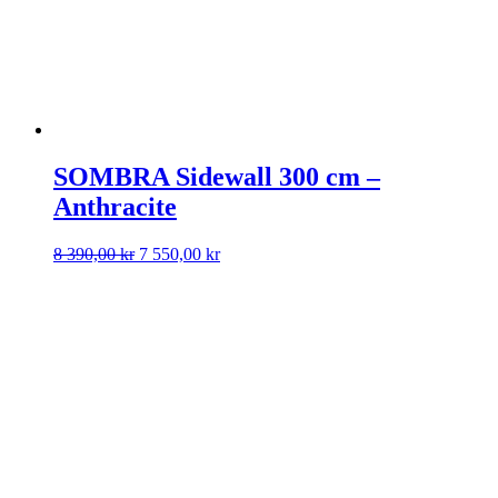
SOMBRA Sidewall 300 cm –
Anthracite
Det
Det
8 390,00
kr
7 550,00
kr
ursprungliga
nuvarande
priset
priset
var:
är:
8
7
390,00 kr.
550,00 kr.