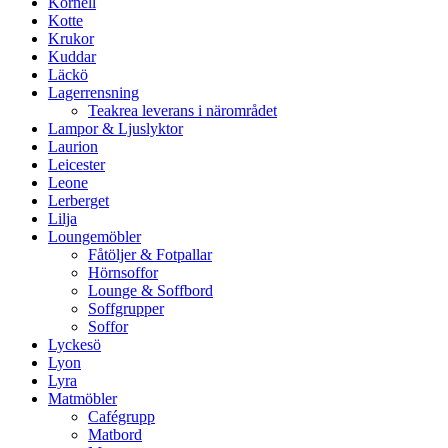
Kornell
Kotte
Krukor
Kuddar
Läckö
Lagerrensning
Teakrea leverans i närområdet
Lampor & Ljuslyktor
Laurion
Leicester
Leone
Lerberget
Lilja
Loungemöbler
Fåtöljer & Fotpallar
Hörnsoffor
Lounge & Soffbord
Soffgrupper
Soffor
Lyckesö
Lyon
Lyra
Matmöbler
Cafégrupp
Matbord