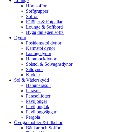
Lounge
Hörnsoffor
Soffgrupper
Soffor
Fåtöljer & Fotpallar
Lounge & Soffbord
Bygg din egen soffa
Dynor
Positionsstol dynor
Karmstol dynor
Loungedynor
Hammockdynor
Solstol & Solvagnsdynor
Sittdynor
Kuddar
Sol & Väderskydd
Hängparasoll
Parasoll
Parasollfötter
Paviljonger
Paviljongtak
Paviljongväggar
Pergola
Övriga möbler & tillbehör
Bänkar och Soffor