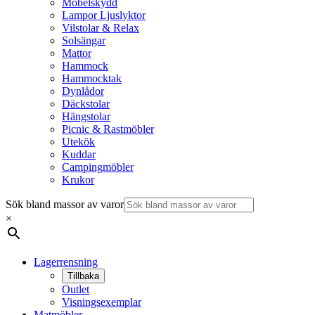
Möbelskydd
Lampor Ljuslyktor
Vilstolar & Relax
Solsängar
Mattor
Hammock
Hammocktak
Dynlådor
Däckstolar
Hängstolar
Picnic & Rastmöbler
Utekök
Kuddar
Campingmöbler
Krukor
Sök bland massor av varor
×
Lagerrensning
Tillbaka
Outlet
Visningsexemplar
Matmöbler