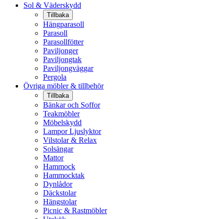
Sol & Väderskydd
Tillbaka
Hängparasoll
Parasoll
Parasollfötter
Paviljonger
Paviljongtak
Paviljongväggar
Pergola
Övriga möbler & tillbehör
Tillbaka
Bänkar och Soffor
Teakmöbler
Möbelskydd
Lampor Ljuslyktor
Vilstolar & Relax
Solsängar
Mattor
Hammock
Hammocktak
Dynlådor
Däckstolar
Hängstolar
Picnic & Rastmöbler