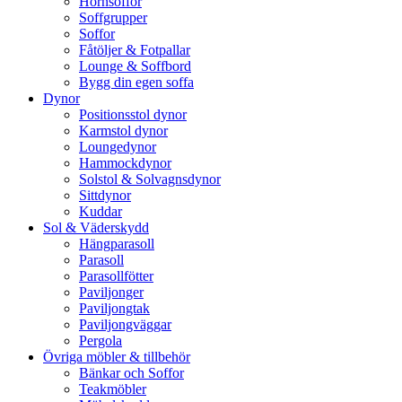
Hörnsoffor
Soffgrupper
Soffor
Fåtöljer & Fotpallar
Lounge & Soffbord
Bygg din egen soffa
Dynor
Positionsstol dynor
Karmstol dynor
Loungedynor
Hammockdynor
Solstol & Solvagnsdynor
Sittdynor
Kuddar
Sol & Väderskydd
Hängparasoll
Parasoll
Parasollfötter
Paviljonger
Paviljongtak
Paviljongväggar
Pergola
Övriga möbler & tillbehör
Bänkar och Soffor
Teakmöbler