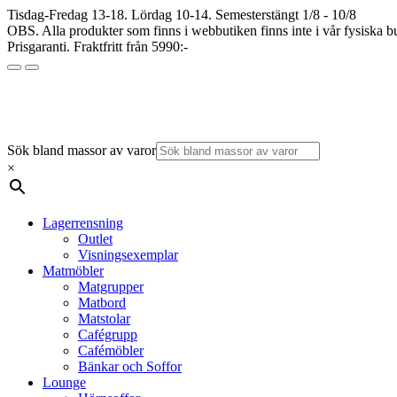
Tisdag-Fredag 13-18. Lördag 10-14. Semesterstängt 1/8 - 10/8
OBS. Alla produkter som finns i webbutiken finns inte i vår fysiska bu
Prisgaranti. Fraktfritt från 5990:-
Sök bland massor av varor
×
Lagerrensning
Outlet
Visningsexemplar
Matmöbler
Matgrupper
Matbord
Matstolar
Cafégrupp
Cafémöbler
Bänkar och Soffor
Lounge