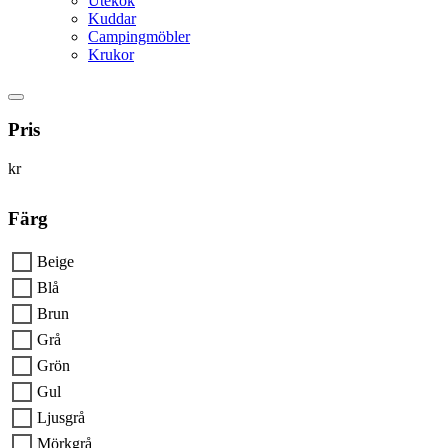
Utekök
Kuddar
Campingmöbler
Krukor
Pris
kr
Färg
Beige
Blå
Brun
Grå
Grön
Gul
Ljusgrå
Mörkgrå