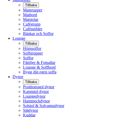
Tillbaka
Matgrupper
Matbord
Matstolar
Cafégrupp
Cafémöbler
Bänkar och Soffor
Lounge
Tillbaka
Hörnsoffor
Soffgrupper
Soffor
Fåtöljer & Fotpallar
Lounge & Soffbord
Bygg din egen soffa
Dynor
Tillbaka
Positionsstol dynor
Karmstol dynor
Loungedynor
Hammockdynor
Solstol & Solvagnsdynor
Sittdynor
Kuddar