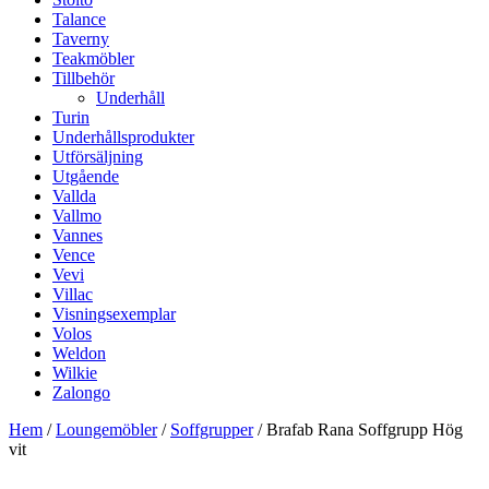
Talance
Taverny
Teakmöbler
Tillbehör
Underhåll
Turin
Underhållsprodukter
Utförsäljning
Utgående
Vallda
Vallmo
Vannes
Vence
Vevi
Villac
Visningsexemplar
Volos
Weldon
Wilkie
Zalongo
Hem
/
Loungemöbler
/
Soffgrupper
/ Brafab Rana Soffgrupp Hög
vit