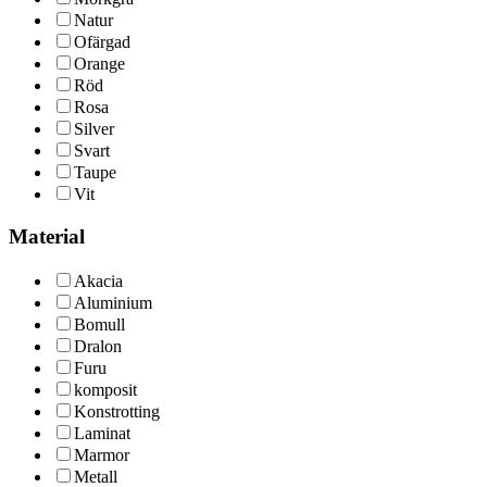
Natur
Ofärgad
Orange
Röd
Rosa
Silver
Svart
Taupe
Vit
Material
Akacia
Aluminium
Bomull
Dralon
Furu
komposit
Konstrotting
Laminat
Marmor
Metall