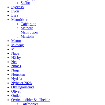
Soffor
Lyckesö
Lyon
Lyra
Matmöbler
Cafégrupp
Matbord
Matgrupper
Matstolar
Mattor
Midway
Mill
Naos
Näsby
Net
Nimes
Ninja
Norrsken
Nydala
Nyheter 2026
Okategoriserad
Olivet
Outlet
Övriga möbler & tillbehör
Cafémöbler