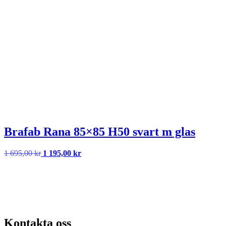
Brafab Rana 85×85 H50 svart m glas
Det
Det
1 695,00
kr
1 195,00
kr
ursprungliga
nuvarande
priset
priset
var:
är:
1
1
695,00 kr.
195,00 kr.
Kontakta oss