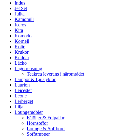
Indus
Jet Set
Julita
Kamomill
Keros
Kira
Komodo
Kornell
Kotte
Krukor
Kuddar
Läckö
Lagerrensning
Teakrea leverans i närområdet
Lampor & Ljuslyktor
Laurion
Leicester
Leone
Lerberget
Lilja
Loungemöbler
Fåtöljer & Fotpallar
Hörnsoffor
Lounge & Soffbord
Soffgrupper