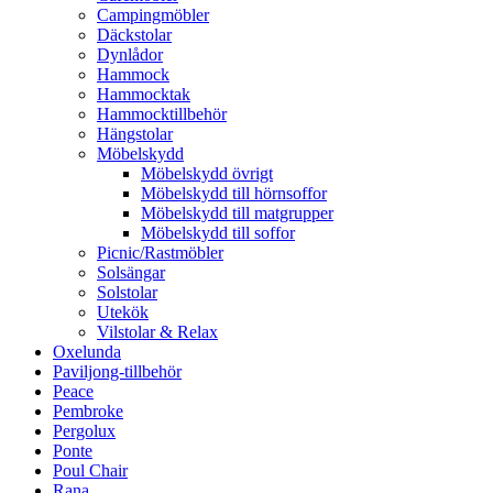
Campingmöbler
Däckstolar
Dynlådor
Hammock
Hammocktak
Hammocktillbehör
Hängstolar
Möbelskydd
Möbelskydd övrigt
Möbelskydd till hörnsoffor
Möbelskydd till matgrupper
Möbelskydd till soffor
Picnic/Rastmöbler
Solsängar
Solstolar
Utekök
Vilstolar & Relax
Oxelunda
Paviljong-tillbehör
Peace
Pembroke
Pergolux
Ponte
Poul Chair
Rana