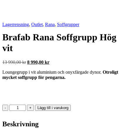
Lagerrensning
,
Outlet
,
Rana
,
Soffgrupper
Brafab Rana Soffgrupp Hög
vit
Det
Det
13 990,00
kr
8 990,00
kr
ursprungliga
nuvarande
Loungegrupp i vit aluminium och onyxfärgade dynor.
Otroligt
priset
priset
mycket soffgrupp för pengarna.
var:
är:
13
8
990,00 kr.
990,00 kr.
Brafab
-
+
Lägg till i varukorg
Rana
Soffgrupp
Beskrivning
Hög
vit