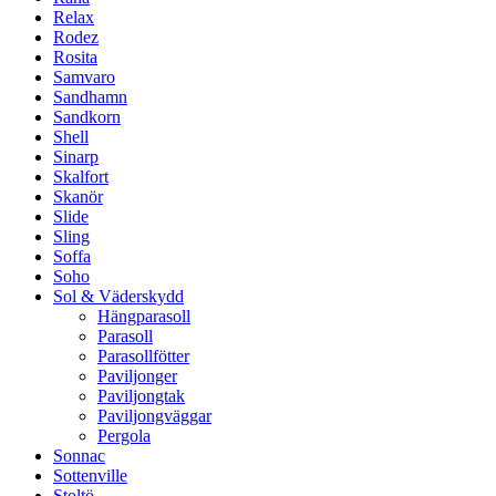
Relax
Rodez
Rosita
Samvaro
Sandhamn
Sandkorn
Shell
Sinarp
Skalfort
Skanör
Slide
Sling
Soffa
Soho
Sol & Väderskydd
Hängparasoll
Parasoll
Parasollfötter
Paviljonger
Paviljongtak
Paviljongväggar
Pergola
Sonnac
Sottenville
Stoltö