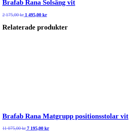
Brafab Rana Solsäng vit
Det
Det
2 175,00
kr
1 495,00
kr
ursprungliga
nuvarande
priset
priset
Relaterade produkter
var:
är:
2
1
175,00 kr.
495,00 kr.
Brafab Rana Matgrupp positionsstolar vit
Det
Det
11 075,00
kr
7 195,00
kr