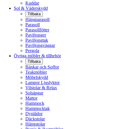
Kuddar
Sol & Väderskydd
Tillbaka
Hängparasoll
Parasoll
Parasollfötter
Paviljonger
Paviljongtak
Paviljongväggar
Pergola
Övriga möbler & tillbehör
Tillbaka
Bänkar och Soffor
Teakmöbler
Möbelskydd
Lampor Ljuslyktor
Vilstolar & Relax
Solsängar
Mattor
Hammock
Hammocktak
Dynlådor
Däckstolar
Hängstolar