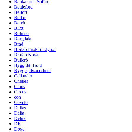
Bänkar och Soffor
Battleford
Belfort
Bellac
Bendt
Blixt
Bolmsö
Borgdala
Brad
Brafab Frisk Sittdynor
Brafab Nova
Bullerö
Bygg ditt Bord
Bygg själv-moduler
Callander
Chelles
Chios
Circus
con
Covelo
Dallas
Delia
Delux
DK
Doga