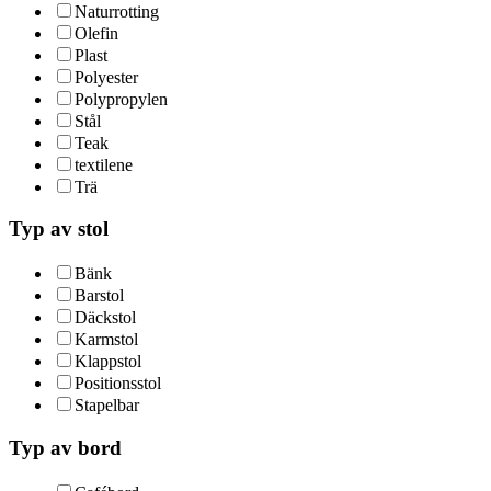
Naturrotting
Olefin
Plast
Polyester
Polypropylen
Stål
Teak
textilene
Trä
Typ av stol
Bänk
Barstol
Däckstol
Karmstol
Klappstol
Positionsstol
Stapelbar
Typ av bord