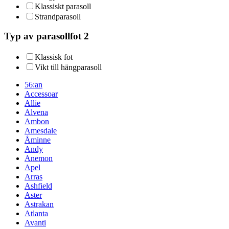
Klassiskt parasoll
Strandparasoll
Typ av parasollfot 2
Klassisk fot
Vikt till hängparasoll
56:an
Accessoar
Allie
Alvena
Ambon
Amesdale
Åminne
Andy
Anemon
Apel
Arras
Ashfield
Aster
Astrakan
Atlanta
Avanti