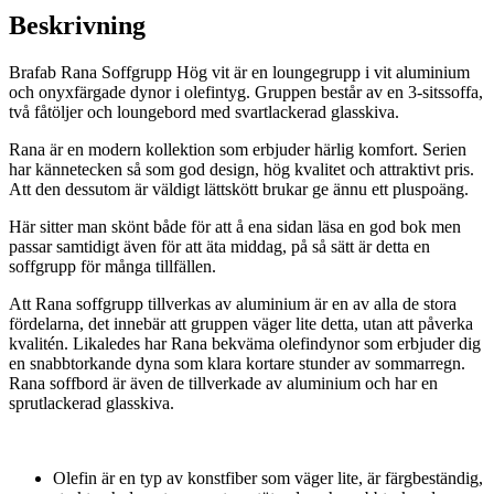
mängd
Beskrivning
Brafab Rana Soffgrupp Hög vit är en loungegrupp i vit aluminium
och onyxfärgade dynor i olefintyg. Gruppen består av en 3-sitssoffa,
två fåtöljer och loungebord med svartlackerad glasskiva.
Rana är en modern kollektion som erbjuder härlig komfort. Serien
har kännetecken så som god design, hög kvalitet och attraktivt pris.
Att den dessutom är väldigt lättskött brukar ge ännu ett pluspoäng.
Här sitter man skönt både för att å ena sidan läsa en god bok men
passar samtidigt även för att äta middag, på så sätt är detta en
soffgrupp för många tillfällen.
Att Rana soffgrupp tillverkas av aluminium är en av alla de stora
fördelarna, det innebär att gruppen väger lite detta, utan att påverka
kvalitén. Likaledes har Rana bekväma olefindynor som erbjuder dig
en snabbtorkande dyna som klara kortare stunder av sommarregn.
Rana soffbord är även de tillverkade av aluminium och har en
sprutlackerad glasskiva.
Olefin är en typ av konstfiber som väger lite, är färgbeständig,