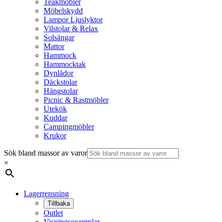
Teakmöbler
Möbelskydd
Lampor Ljuslyktor
Vilstolar & Relax
Solsängar
Mattor
Hammock
Hammocktak
Dynlådor
Däckstolar
Hängstolar
Picnic & Rastmöbler
Utekök
Kuddar
Campingmöbler
Krukor
Sök bland massor av varor
×
Lagerrensning
Tillbaka
Outlet
Visningsexemplar