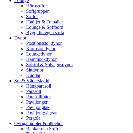
Lounge
Hörnsoffor
Soffgrupper
Soffor
Fåtöljer & Fotpallar
Lounge & Soffbord
Bygg din egen soffa
Dynor
Positionsstol dynor
Karmstol dynor
Loungedynor
Hammockdynor
Solstol & Solvagnsdynor
Sittdynor
Kuddar
Sol & Väderskydd
Hängparasoll
Parasoll
Parasollfötter
Paviljonger
Paviljongtak
Paviljongväggar
Pergola
Övriga möbler & tillbehör
Bänkar och Soffor