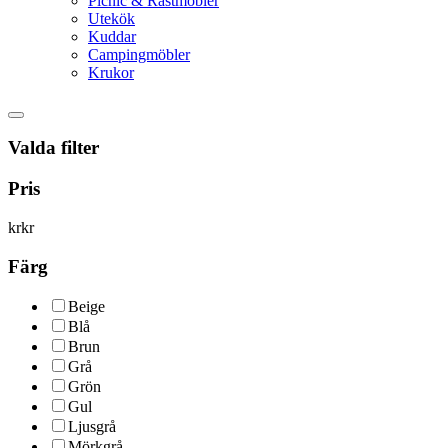
Picnic & Rastmöbler
Utekök
Kuddar
Campingmöbler
Krukor
Valda filter
Pris
kr
kr
Färg
Beige
Blå
Brun
Grå
Grön
Gul
Ljusgrå
Mörkgrå