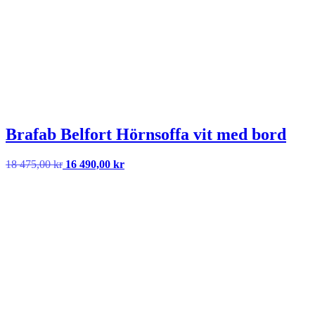
Brafab Belfort Hörnsoffa vit med bord
Det
Det
18 475,00
kr
16 490,00
kr
ursprungliga
nuvarande
priset
priset
var:
är:
18
16
475,00 kr.
490,00 kr.