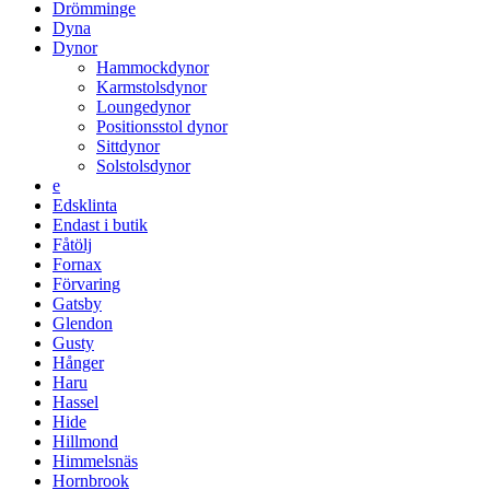
Drömminge
Dyna
Dynor
Hammockdynor
Karmstolsdynor
Loungedynor
Positionsstol dynor
Sittdynor
Solstolsdynor
e
Edsklinta
Endast i butik
Fåtölj
Fornax
Förvaring
Gatsby
Glendon
Gusty
Hånger
Haru
Hassel
Hide
Hillmond
Himmelsnäs
Hornbrook