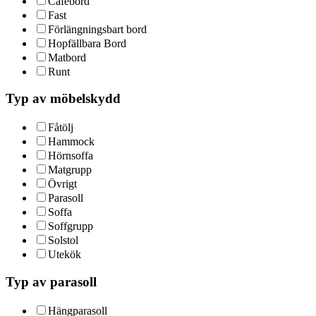
Cafébord
Fast
Förlängningsbart bord
Hopfällbara Bord
Matbord
Runt
Typ av möbelskydd
Fåtölj
Hammock
Hörnsoffa
Matgrupp
Övrigt
Parasoll
Soffa
Soffgrupp
Solstol
Utekök
Typ av parasoll
Hängparasoll