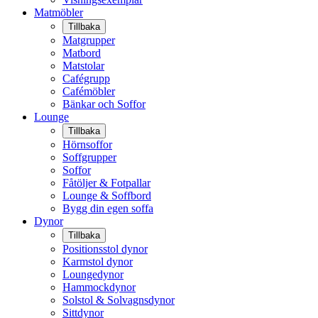
Matmöbler
Tillbaka
Matgrupper
Matbord
Matstolar
Cafégrupp
Cafémöbler
Bänkar och Soffor
Lounge
Tillbaka
Hörnsoffor
Soffgrupper
Soffor
Fåtöljer & Fotpallar
Lounge & Soffbord
Bygg din egen soffa
Dynor
Tillbaka
Positionsstol dynor
Karmstol dynor
Loungedynor
Hammockdynor
Solstol & Solvagnsdynor
Sittdynor