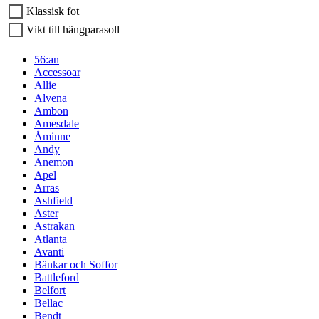
Klassisk fot
Vikt till hängparasoll
56:an
Accessoar
Allie
Alvena
Ambon
Amesdale
Åminne
Andy
Anemon
Apel
Arras
Ashfield
Aster
Astrakan
Atlanta
Avanti
Bänkar och Soffor
Battleford
Belfort
Bellac
Bendt