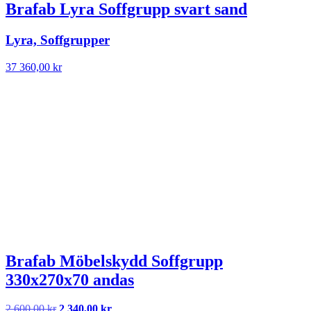
Brafab Lyra Soffgrupp svart sand
Lyra, Soffgrupper
37 360,00
kr
Brafab Möbelskydd Soffgrupp
330x270x70 andas
Det
Det
2 600,00
kr
2 340,00
kr