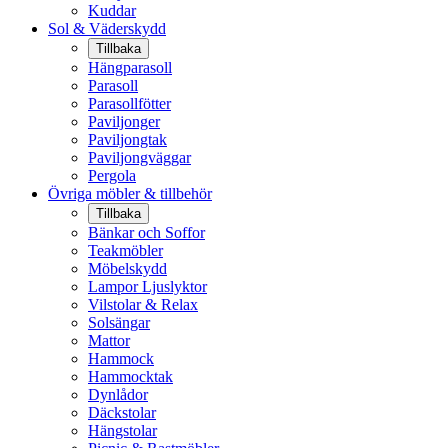
Kuddar
Sol & Väderskydd
Tillbaka
Hängparasoll
Parasoll
Parasollfötter
Paviljonger
Paviljongtak
Paviljongväggar
Pergola
Övriga möbler & tillbehör
Tillbaka
Bänkar och Soffor
Teakmöbler
Möbelskydd
Lampor Ljuslyktor
Vilstolar & Relax
Solsängar
Mattor
Hammock
Hammocktak
Dynlådor
Däckstolar
Hängstolar