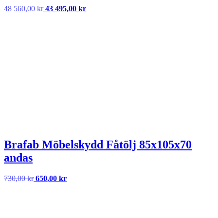
Det
Det
48 560,00
kr
43 495,00
kr
ursprungliga
nuvarande
priset
priset
var:
är:
48
43
560,00 kr.
495,00 kr.
Brafab Möbelskydd Fåtölj 85x105x70
andas
Det
Det
730,00
kr
650,00
kr
ursprungliga
nuvarande
priset
priset
var:
är:
730,00 kr.
650,00 kr.