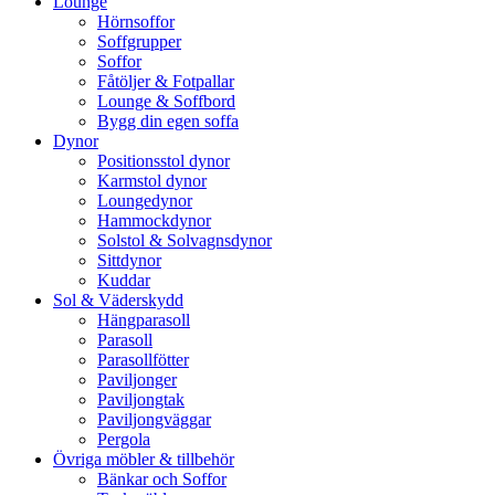
Lounge
Hörnsoffor
Soffgrupper
Soffor
Fåtöljer & Fotpallar
Lounge & Soffbord
Bygg din egen soffa
Dynor
Positionsstol dynor
Karmstol dynor
Loungedynor
Hammockdynor
Solstol & Solvagnsdynor
Sittdynor
Kuddar
Sol & Väderskydd
Hängparasoll
Parasoll
Parasollfötter
Paviljonger
Paviljongtak
Paviljongväggar
Pergola
Övriga möbler & tillbehör
Bänkar och Soffor