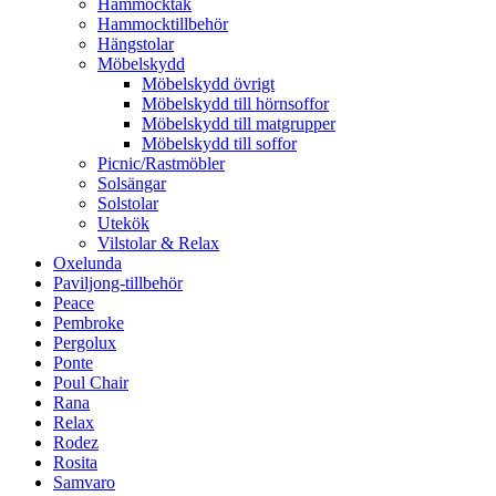
Hammocktak
Hammocktillbehör
Hängstolar
Möbelskydd
Möbelskydd övrigt
Möbelskydd till hörnsoffor
Möbelskydd till matgrupper
Möbelskydd till soffor
Picnic/Rastmöbler
Solsängar
Solstolar
Utekök
Vilstolar & Relax
Oxelunda
Paviljong-tillbehör
Peace
Pembroke
Pergolux
Ponte
Poul Chair
Rana
Relax
Rodez
Rosita
Samvaro