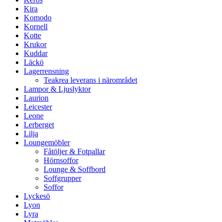
Kira
Komodo
Kornell
Kotte
Krukor
Kuddar
Läckö
Lagerrensning
Teakrea leverans i närområdet
Lampor & Ljuslyktor
Laurion
Leicester
Leone
Lerberget
Lilja
Loungemöbler
Fåtöljer & Fotpallar
Hörnsoffor
Lounge & Soffbord
Soffgrupper
Soffor
Lyckesö
Lyon
Lyra