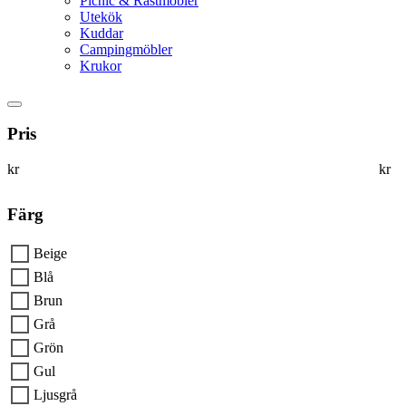
Picnic & Rastmöbler
Utekök
Kuddar
Campingmöbler
Krukor
Pris
kr
kr
Färg
Beige
Blå
Brun
Grå
Grön
Gul
Ljusgrå