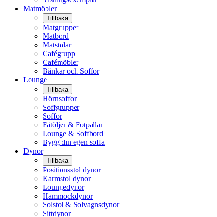
Matmöbler
Tillbaka
Matgrupper
Matbord
Matstolar
Cafégrupp
Cafémöbler
Bänkar och Soffor
Lounge
Tillbaka
Hörnsoffor
Soffgrupper
Soffor
Fåtöljer & Fotpallar
Lounge & Soffbord
Bygg din egen soffa
Dynor
Tillbaka
Positionsstol dynor
Karmstol dynor
Loungedynor
Hammockdynor
Solstol & Solvagnsdynor
Sittdynor