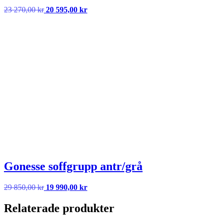
Det
Det
23 270,00
kr
20 595,00
kr
ursprungliga
nuvarande
priset
priset
var:
är:
23
20
270,00 kr.
595,00 kr.
Gonesse soffgrupp antr/grå
Det
Det
29 850,00
kr
19 990,00
kr
ursprungliga
nuvarande
priset
priset
Relaterade produkter
var:
är: