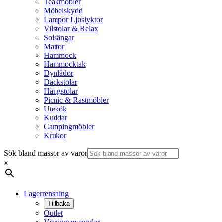
Teakmöbler
Möbelskydd
Lampor Ljuslyktor
Vilstolar & Relax
Solsängar
Mattor
Hammock
Hammocktak
Dynlådor
Däckstolar
Hängstolar
Picnic & Rastmöbler
Utekök
Kuddar
Campingmöbler
Krukor
Sök bland massor av varor
×
Lagerrensning
Tillbaka
Outlet
Visningsexemplar