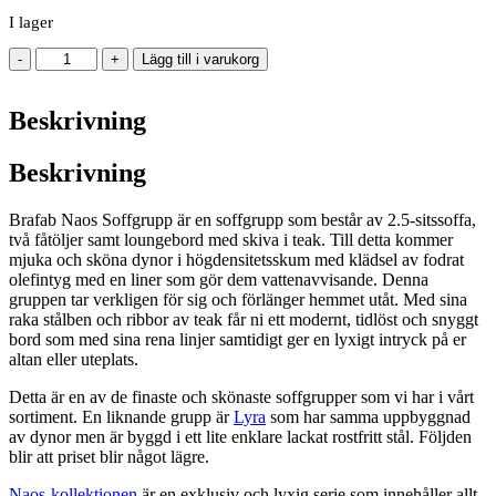
I lager
Brafab
-
+
Lägg till i varukorg
Naos
Soffgrupp
Beskrivning
mängd
Beskrivning
Brafab Naos Soffgrupp är en soffgrupp som består av 2.5-sitssoffa,
två fåtöljer samt loungebord med skiva i teak. Till detta kommer
mjuka och sköna dynor i högdensitetsskum med klädsel av fodrat
olefintyg med en liner som gör dem vattenavvisande. Denna
gruppen tar verkligen för sig och förlänger hemmet utåt. Med sina
raka stålben och ribbor av teak får ni ett modernt, tidlöst och snyggt
bord som med sina rena linjer samtidigt ger en lyxigt intryck på er
altan eller uteplats.
Detta är en av de finaste och skönaste soffgrupper som vi har i vårt
sortiment. En liknande grupp är
Lyra
som har samma uppbyggnad
av dynor men är byggd i ett lite enklare lackat rostfritt stål. Följden
blir att priset blir något lägre.
Naos-kollektionen
är en exklusiv och lyxig serie som innehåller allt