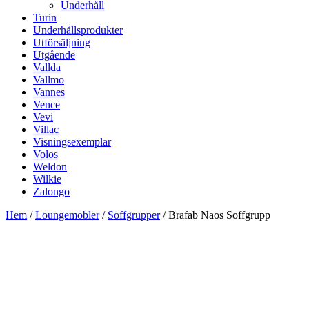
Underhåll
Turin
Underhållsprodukter
Utförsäljning
Utgående
Vallda
Vallmo
Vannes
Vence
Vevi
Villac
Visningsexemplar
Volos
Weldon
Wilkie
Zalongo
Hem
/
Loungemöbler
/
Soffgrupper
/ Brafab Naos Soffgrupp