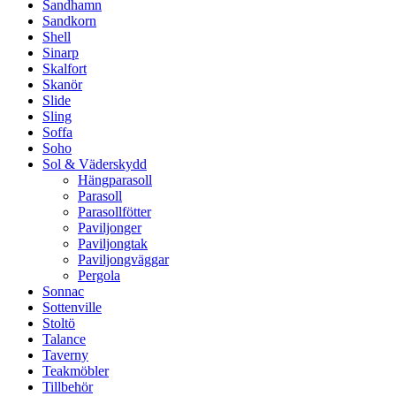
Sandhamn
Sandkorn
Shell
Sinarp
Skalfort
Skanör
Slide
Sling
Soffa
Soho
Sol & Väderskydd
Hängparasoll
Parasoll
Parasollfötter
Paviljonger
Paviljongtak
Paviljongväggar
Pergola
Sonnac
Sottenville
Stoltö
Talance
Taverny
Teakmöbler
Tillbehör