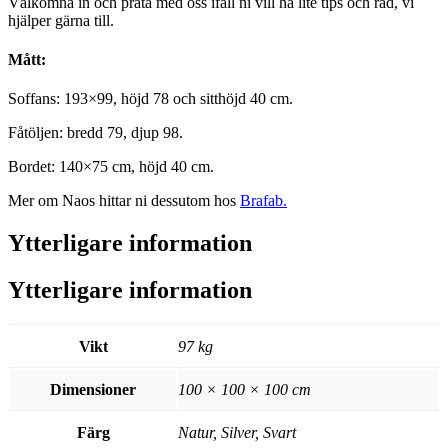
Välkomna in och prata med oss ifall ni vill ha lite tips och råd, vi
hjälper gärna till.
Mått:
Soffans: 193×99, höjd 78 och sitthöjd 40 cm.
Fåtöljen: bredd 79, djup 98.
Bordet: 140×75 cm, höjd 40 cm.
Mer om Naos hittar ni dessutom hos
Brafab.
Ytterligare information
Ytterligare information
Vikt
97 kg
Dimensioner
100 × 100 × 100 cm
Färg
Natur, Silver, Svart