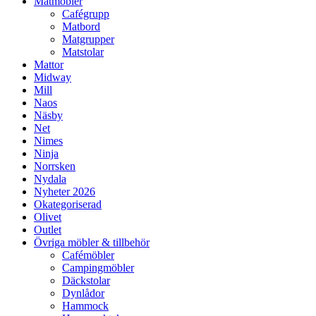
Matmöbler
Cafégrupp
Matbord
Matgrupper
Matstolar
Mattor
Midway
Mill
Naos
Näsby
Net
Nimes
Ninja
Norrsken
Nydala
Nyheter 2026
Okategoriserad
Olivet
Outlet
Övriga möbler & tillbehör
Cafémöbler
Campingmöbler
Däckstolar
Dynlådor
Hammock