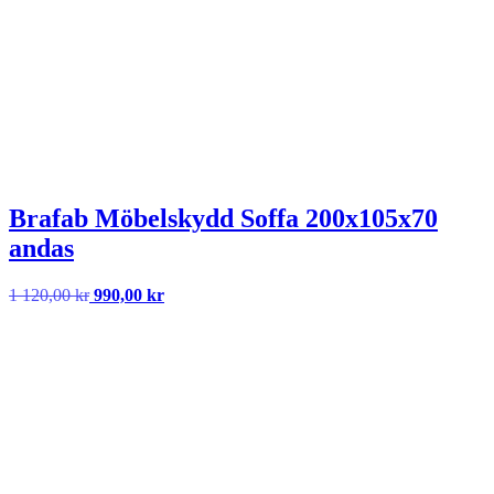
Brafab Möbelskydd Soffa 200x105x70
andas
Det
Det
1 120,00
kr
990,00
kr
ursprungliga
nuvarande
priset
priset
var:
är:
1
990,00 kr.
120,00 kr.