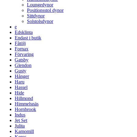
Loungedynor
Positionsstol dynor
Sittdynor
Solstolsdynor
e
Edsklinta
Endast i butik
Fåtölj
Fornax
Förvaring
Gatsby
Glendon
Gusty
Hånger
Haru
Hassel
Hide
Hillmond
Himmelsnäs
Hornbrook
Indus
Jet Set
Julita
Kamomill
Keros