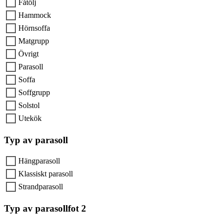
Fåtölj
Hammock
Hörnsoffa
Matgrupp
Övrigt
Parasoll
Soffa
Soffgrupp
Solstol
Utekök
Typ av parasoll
Hängparasoll
Klassiskt parasoll
Strandparasoll
Typ av parasollfot 2