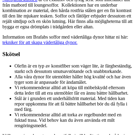
från matbord till loungesoffor. Kollektionen har en underbar
kombination av material, den hårda rostfria stålen ger en fin kontrast
till den lite mjukare teaken. Soffor och fåtöljer erbjuder dessutom ett
rejält sittdjup och en skön lutning. Här finns alla möjligheterna till att
bygga er egna drömplats i trädgården eller altan.
Information om Brafabs soffor med vädertåliga dynor hittar ni här:
tekniker för att skapa vädertåliga dynor.
Skötsel
Olefin är en typ av konstfiber som väger lite, är färgbeständig,
starkt och dessutom smutsavstötande och snabbtorkande.
Alla våra dynor för utemöbler håller hög kvalité och har även
tyger som är anpassade för ändamålet.
Vi rekommenderar alltid att köpa till möbelskydd eftersom
detta leder till att era utemöbler får en ännu bättre hållbarhet.
Stål är i grunden ett underhållsfritt material. Med tiden kan
repor uppkomma för att få bättre hållbarhet bör du då fylla i
med färg.
Vi rekommenderar alltid att torka av regelbundet med en
fuktad trasa. Vid behov kan du även använda ett milt
rengöringsmedel.