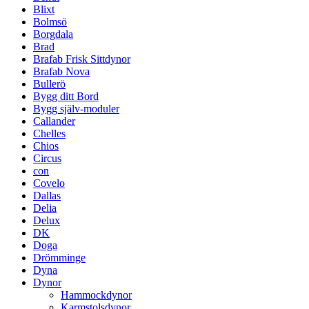
Blixt
Bolmsö
Borgdala
Brad
Brafab Frisk Sittdynor
Brafab Nova
Bullerö
Bygg ditt Bord
Bygg själv-moduler
Callander
Chelles
Chios
Circus
con
Covelo
Dallas
Delia
Delux
DK
Doga
Drömminge
Dyna
Dynor
Hammockdynor
Karmstolsdynor