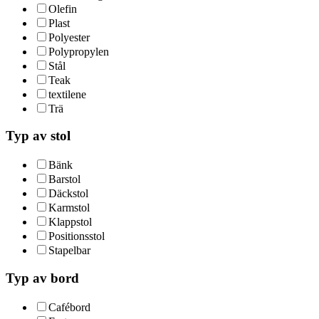
Olefin
Plast
Polyester
Polypropylen
Stål
Teak
textilene
Trä
Typ av stol
Bänk
Barstol
Däckstol
Karmstol
Klappstol
Positionsstol
Stapelbar
Typ av bord
Cafébord