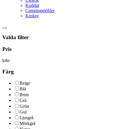
Utekök
Kuddar
Campingmöbler
Krukor
Valda filter
Pris
kr
kr
Färg
Beige
Blå
Brun
Grå
Grön
Gul
Ljusgrå
Mörkgrå