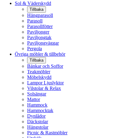
Sol & Väderskydd
Tillbaka
Hängparasoll
Parasoll
Parasollfötter
Paviljonger
Paviljongtak
Paviljongväggar
Pergola
Övriga möbler & tillbehör
Tillbaka
Bänkar och Soffor
Teakmöbler
Möbelskydd
Lampor Ljuslyktor
Vilstolar & Relax
Solsängar
Mattor
Hammock
Hammocktak
Dynlådor
Däckstolar
Hängstolar
Picnic & Rastmöbler