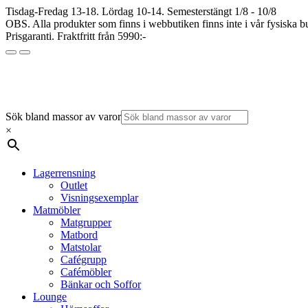
Tisdag-Fredag 13-18. Lördag 10-14. Semesterstängt 1/8 - 10/8
OBS. Alla produkter som finns i webbutiken finns inte i vår fysiska bu
Prisgaranti. Fraktfritt från 5990:-
Sök bland massor av varor
×
Lagerrensning
Outlet
Visningsexemplar
Matmöbler
Matgrupper
Matbord
Matstolar
Cafégrupp
Cafémöbler
Bänkar och Soffor
Lounge