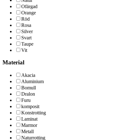
Natur
Ofärgad
Orange
Röd
Rosa
Silver
Svart
Taupe
Vit
Material
Akacia
Aluminium
Bomull
Dralon
Furu
komposit
Konstrotting
Laminat
Marmor
Metall
Naturrotting