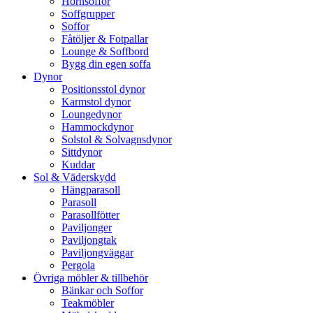
Hörnsoffor
Soffgrupper
Soffor
Fåtöljer & Fotpallar
Lounge & Soffbord
Bygg din egen soffa
Dynor
Positionsstol dynor
Karmstol dynor
Loungedynor
Hammockdynor
Solstol & Solvagnsdynor
Sittdynor
Kuddar
Sol & Väderskydd
Hängparasoll
Parasoll
Parasollfötter
Paviljonger
Paviljongtak
Paviljongväggar
Pergola
Övriga möbler & tillbehör
Bänkar och Soffor
Teakmöbler