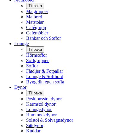
Tillbaka
Matgrupper
Matbord
Matstolar
Cafégrupp
Cafémöbler
Bänkar och Soffor
Lounge
Tillbaka
Hörnsoffor
Soffgrupper
Soffor
Fåtöljer & Fotpallar
Lounge & Soffbord
Bygg din egen soffa
Dynor
Tillbaka
Positionsstol dynor
Karmstol dynor
Loungedynor
Hammockdynor
Solstol & Solvagnsdynor
Sittdynor
Kuddar