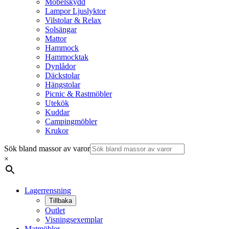
Möbelskydd
Lampor Ljuslyktor
Vilstolar & Relax
Solsängar
Mattor
Hammock
Hammocktak
Dynlådor
Däckstolar
Hängstolar
Picnic & Rastmöbler
Utekök
Kuddar
Campingmöbler
Krukor
Sök bland massor av varor
×
Lagerrensning
Tillbaka
Outlet
Visningsexemplar
Matmöbler