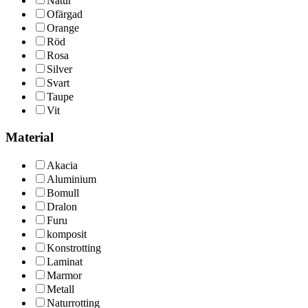
Natur
Ofärgad
Orange
Röd
Rosa
Silver
Svart
Taupe
Vit
Material
Akacia
Aluminium
Bomull
Dralon
Furu
komposit
Konstrotting
Laminat
Marmor
Metall
Naturrotting