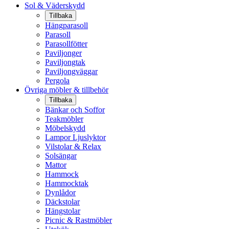
Sol & Väderskydd
Tillbaka
Hängparasoll
Parasoll
Parasollfötter
Paviljonger
Paviljongtak
Paviljongväggar
Pergola
Övriga möbler & tillbehör
Tillbaka
Bänkar och Soffor
Teakmöbler
Möbelskydd
Lampor Ljuslyktor
Vilstolar & Relax
Solsängar
Mattor
Hammock
Hammocktak
Dynlådor
Däckstolar
Hängstolar
Picnic & Rastmöbler