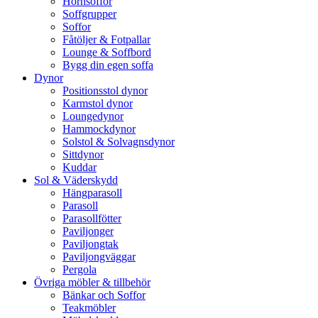
Hörnsoffor
Soffgrupper
Soffor
Fåtöljer & Fotpallar
Lounge & Soffbord
Bygg din egen soffa
Dynor
Positionsstol dynor
Karmstol dynor
Loungedynor
Hammockdynor
Solstol & Solvagnsdynor
Sittdynor
Kuddar
Sol & Väderskydd
Hängparasoll
Parasoll
Parasollfötter
Paviljonger
Paviljongtak
Paviljongväggar
Pergola
Övriga möbler & tillbehör
Bänkar och Soffor
Teakmöbler