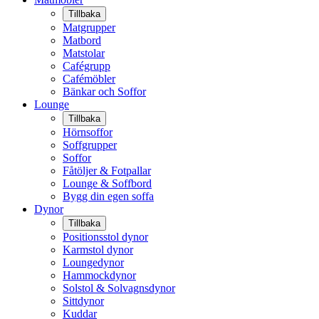
Tillbaka
Matgrupper
Matbord
Matstolar
Cafégrupp
Cafémöbler
Bänkar och Soffor
Lounge
Tillbaka
Hörnsoffor
Soffgrupper
Soffor
Fåtöljer & Fotpallar
Lounge & Soffbord
Bygg din egen soffa
Dynor
Tillbaka
Positionsstol dynor
Karmstol dynor
Loungedynor
Hammockdynor
Solstol & Solvagnsdynor
Sittdynor
Kuddar