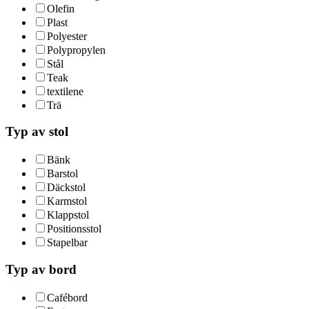
Olefin
Plast
Polyester
Polypropylen
Stål
Teak
textilene
Trä
Typ av stol
Bänk
Barstol
Däckstol
Karmstol
Klappstol
Positionsstol
Stapelbar
Typ av bord
Cafébord