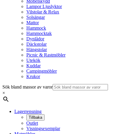
Möbelskydd
Lampor Ljuslyktor
Vilstolar & Relax
Solsängar
Mattor
Hammock
Hammocktak
Dynlådor
Däckstolar
Hängstolar
Picnic & Rastmöbler
Utekök
Kuddar
Campingmöbler
Krukor
Sök bland massor av varor
×
Lagerrensning
Tillbaka
Outlet
Visningsexemplar
Matmöbler