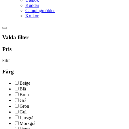
Utekök
Kuddar
Campingmöbler
Krukor
Valda filter
Pris
kr
kr
Färg
Beige
Blå
Brun
Grå
Grön
Gul
Ljusgrå
Mörkgrå