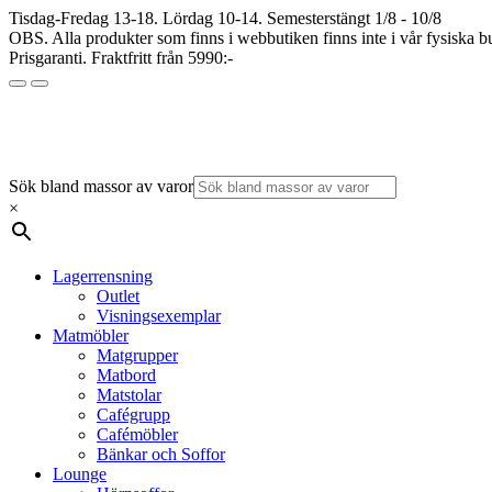
Tisdag-Fredag 13-18. Lördag 10-14. Semesterstängt 1/8 - 10/8
OBS. Alla produkter som finns i webbutiken finns inte i vår fysiska bu
Prisgaranti. Fraktfritt från 5990:-
Sök bland massor av varor
×
Lagerrensning
Outlet
Visningsexemplar
Matmöbler
Matgrupper
Matbord
Matstolar
Cafégrupp
Cafémöbler
Bänkar och Soffor
Lounge