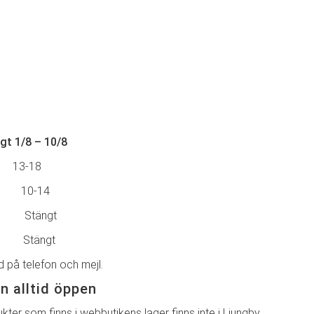
gt 1/8 – 10/8
g 13-18
10-14
Stängt
Stängt
id på telefon och mejl.
n alltid öppen
kter som finns i webbutikens lager finns inte i Ljungby.