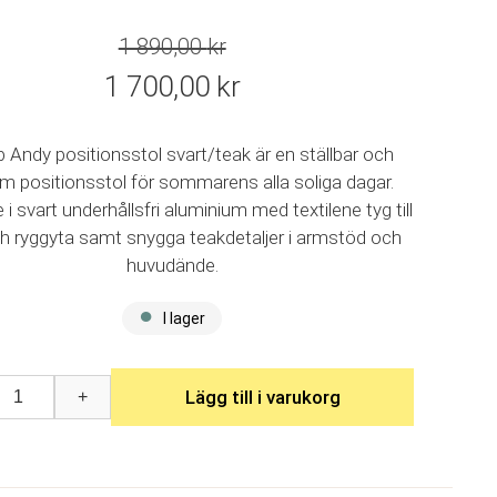
1 890,00
kr
Det
1 700,00
kr
ursprungliga
Det
priset
nuvarande
 Andy positionsstol svart/teak är en ställbar och
var:
priset
m positionsstol för sommarens alla soliga dagar.
1
är:
 svart underhållsfri aluminium med textilene tyg till
890,00 kr.
1
ch ryggyta samt snygga teakdetaljer i armstöd och
700,00 kr.
huvudände.
I lager
Lägg till i varukorg
+
sstol
art