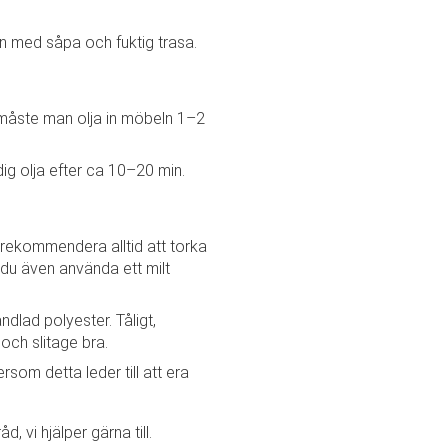
n med såpa och fuktig trasa.
å måste man olja in möbeln 1–2
dig olja efter ca 10–20 min.
Vi rekommendera alltid att torka
du även använda ett milt
ndlad polyester. Tåligt,
och slitage bra.
som detta leder till att era
d, vi hjälper gärna till.