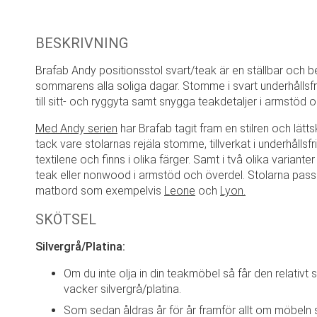
BESKRIVNING
Brafab Andy positionsstol svart/teak är en ställbar och 
sommarens alla soliga dagar. Stomme i svart underhållsfr
till sitt- och ryggyta samt snygga teakdetaljer i armstöd
Med Andy serien
har Brafab tagit fram en stilren och lätt
tack vare stolarnas rejäla stomme, tillverkat i underhållsfri
textilene och finns i olika färger. Samt i två olika varianter
teak eller nonwood i armstöd och överdel. Stolarna passar
matbord som exempelvis
Leone
och
Lyon.
SKÖTSEL
Silvergrå/Platina:
Om du inte olja in din teakmöbel så får den relativ
vacker silvergrå/platina.
Som sedan åldras år för år framför allt om möbeln 