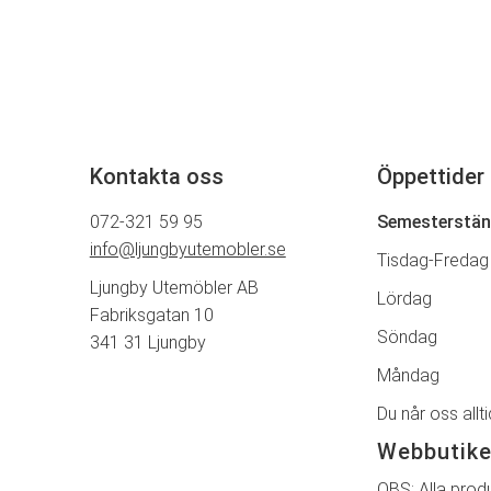
Kontakta oss
Öppettider
072-321 59 95
Semesterstän
info@ljungbyutemobler.se
Tisdag-Freda
Ljungby Utemöbler AB
Lördag 
Fabriksgatan 10
Söndag 
341 31 Ljungby
Måndag 
Du når oss allt
Webbutike
OBS: Alla produ