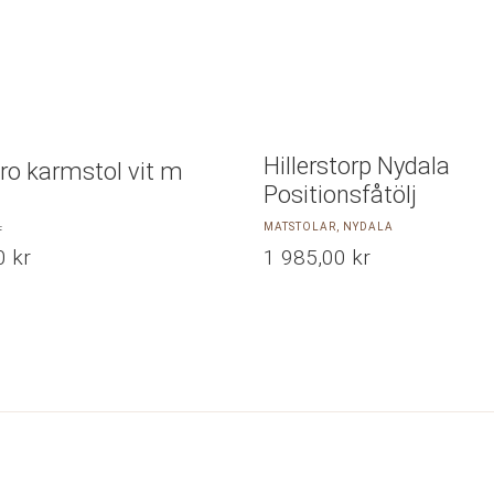
Hillerstorp Nydala
o karmstol vit m
Positionsfåtölj
r
MATSTOLAR, NYDALA
00
kr
1 985,00
kr
liga
de
r.
r.