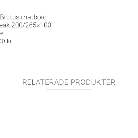
 Brutus matbord
teak 200/265×100
kr
,00
kr
liga
de
r.
RELATERADE PRODUKTER
r.