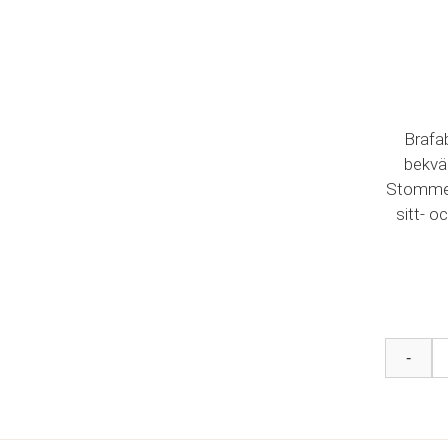
Brafab
bekvä
Stomme i
sitt- o
Andy
-
position
svart/sv
teak
mängd