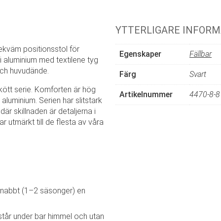
YTTERLIGARE INFORM
bekväm positionsstol för
Egenskaper
Fällbar
i aluminium med textilene tyg
 och huvudände.
Färg
Svart
skött serie. Komforten är hög
Artikelnummer
4470-8-8
 aluminium. Serien har slitstark
 där skillnaden är detaljerna i
 utmärkt till de flesta av våra
t snabbt (1–2 säsonger) en
står under bar himmel och utan