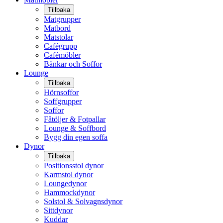
Tillbaka
Matgrupper
Matbord
Matstolar
Cafégrupp
Cafémöbler
Bänkar och Soffor
Lounge
Tillbaka
Hörnsoffor
Soffgrupper
Soffor
Fåtöljer & Fotpallar
Lounge & Soffbord
Bygg din egen soffa
Dynor
Tillbaka
Positionsstol dynor
Karmstol dynor
Loungedynor
Hammockdynor
Solstol & Solvagnsdynor
Sittdynor
Kuddar