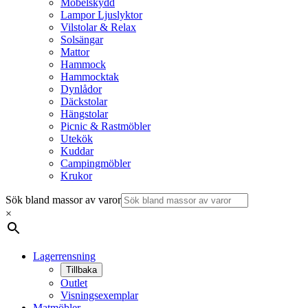
Möbelskydd
Lampor Ljuslyktor
Vilstolar & Relax
Solsängar
Mattor
Hammock
Hammocktak
Dynlådor
Däckstolar
Hängstolar
Picnic & Rastmöbler
Utekök
Kuddar
Campingmöbler
Krukor
Sök bland massor av varor
×
Lagerrensning
Tillbaka
Outlet
Visningsexemplar
Matmöbler