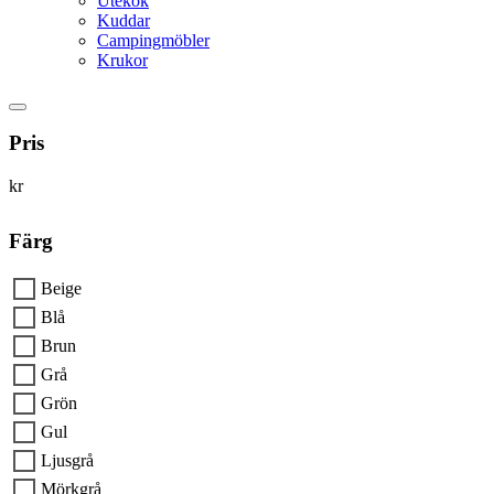
Utekök
Kuddar
Campingmöbler
Krukor
Pris
kr
Färg
Beige
Blå
Brun
Grå
Grön
Gul
Ljusgrå
Mörkgrå