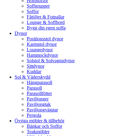
Hörnsoffor
Soffgrupper
Soffor
Fåtöljer & Fotpallar
Lounge & Soffbord
Bygg din egen soffa
Dynor
Positionsstol dynor
Karmstol dynor
Loungedynor
Hammockdynor
Solstol & Solvagnsdynor
Sittdynor
Kuddar
Sol & Väderskydd
Hängparasoll
Parasoll
Parasollfötter
Paviljonger
Paviljongtak
Paviljongväggar
Pergola
Övriga möbler & tillbehör
Bänkar och Soffor
Teakmöbler