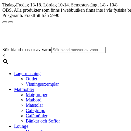
Tisdag-Fredag 13-18. Lördag 10-14. Semesterstängt 1/8 - 10/8
OBS. Alla produkter som finns i webbutiken finns inte i vår fysiska bu
Prisgaranti. Fraktfritt från 5990:-
Sök bland massor av varor
×
Lagerrensning
Outlet
Visningsexemplar
Matmöbler
Matgrupper
Matbord
Matstolar
Cafégrupp
Cafémöbler
Bänkar och Soffor
Lounge