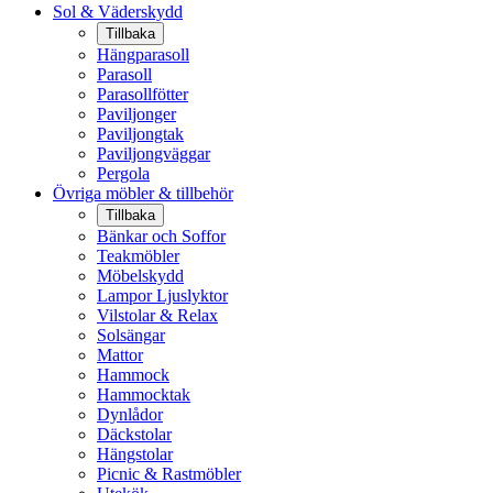
Sol & Väderskydd
Tillbaka
Hängparasoll
Parasoll
Parasollfötter
Paviljonger
Paviljongtak
Paviljongväggar
Pergola
Övriga möbler & tillbehör
Tillbaka
Bänkar och Soffor
Teakmöbler
Möbelskydd
Lampor Ljuslyktor
Vilstolar & Relax
Solsängar
Mattor
Hammock
Hammocktak
Dynlådor
Däckstolar
Hängstolar
Picnic & Rastmöbler