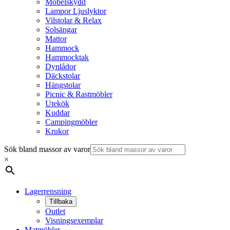
Möbelskydd
Lampor Ljuslyktor
Vilstolar & Relax
Solsängar
Mattor
Hammock
Hammocktak
Dynlådor
Däckstolar
Hängstolar
Picnic & Rastmöbler
Utekök
Kuddar
Campingmöbler
Krukor
Sök bland massor av varor
×
Lagerrensning
Tillbaka
Outlet
Visningsexemplar
Matmöbler