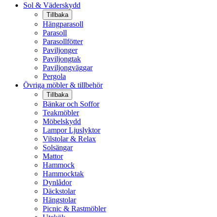
Sol & Väderskydd
Tillbaka
Hängparasoll
Parasoll
Parasollfötter
Paviljonger
Paviljongtak
Paviljongväggar
Pergola
Övriga möbler & tillbehör
Tillbaka
Bänkar och Soffor
Teakmöbler
Möbelskydd
Lampor Ljuslyktor
Vilstolar & Relax
Solsängar
Mattor
Hammock
Hammocktak
Dynlådor
Däckstolar
Hängstolar
Picnic & Rastmöbler