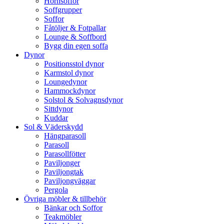
Hörnsoffor
Soffgrupper
Soffor
Fåtöljer & Fotpallar
Lounge & Soffbord
Bygg din egen soffa
Dynor
Positionsstol dynor
Karmstol dynor
Loungedynor
Hammockdynor
Solstol & Solvagnsdynor
Sittdynor
Kuddar
Sol & Väderskydd
Hängparasoll
Parasoll
Parasollfötter
Paviljonger
Paviljongtak
Paviljongväggar
Pergola
Övriga möbler & tillbehör
Bänkar och Soffor
Teakmöbler