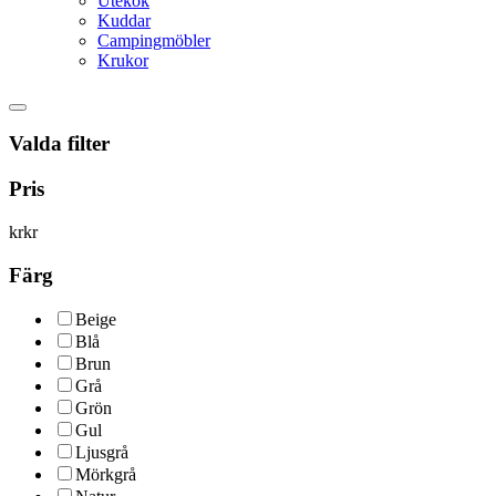
Utekök
Kuddar
Campingmöbler
Krukor
Valda filter
Pris
kr
kr
Färg
Beige
Blå
Brun
Grå
Grön
Gul
Ljusgrå
Mörkgrå