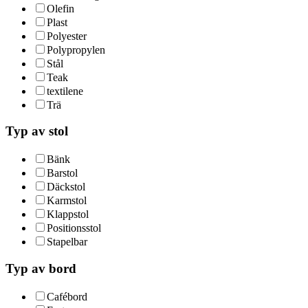
Olefin
Plast
Polyester
Polypropylen
Stål
Teak
textilene
Trä
Typ av stol
Bänk
Barstol
Däckstol
Karmstol
Klappstol
Positionsstol
Stapelbar
Typ av bord
Cafébord