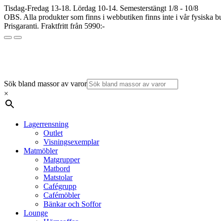
Tisdag-Fredag 13-18. Lördag 10-14. Semesterstängt 1/8 - 10/8
OBS. Alla produkter som finns i webbutiken finns inte i vår fysiska bu
Prisgaranti. Fraktfritt från 5990:-
Sök bland massor av varor
×
Lagerrensning
Outlet
Visningsexemplar
Matmöbler
Matgrupper
Matbord
Matstolar
Cafégrupp
Cafémöbler
Bänkar och Soffor
Lounge