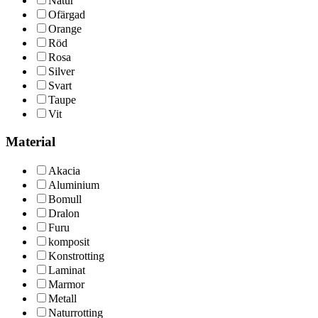
Natur
Ofärgad
Orange
Röd
Rosa
Silver
Svart
Taupe
Vit
Material
Akacia
Aluminium
Bomull
Dralon
Furu
komposit
Konstrotting
Laminat
Marmor
Metall
Naturrotting