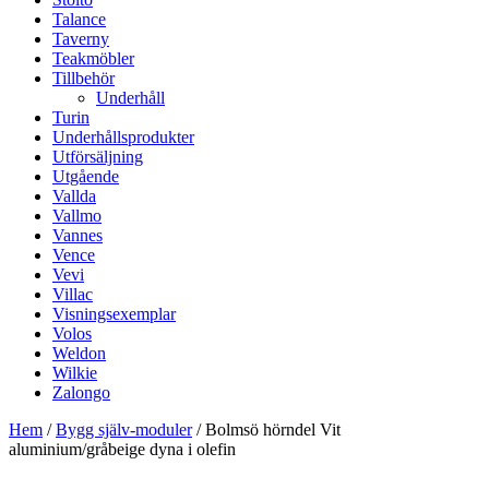
Talance
Taverny
Teakmöbler
Tillbehör
Underhåll
Turin
Underhållsprodukter
Utförsäljning
Utgående
Vallda
Vallmo
Vannes
Vence
Vevi
Villac
Visningsexemplar
Volos
Weldon
Wilkie
Zalongo
Hem
/
Bygg själv-moduler
/ Bolmsö hörndel Vit
aluminium/gråbeige dyna i olefin