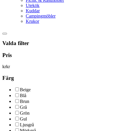
Picnic & Rastmöbler
Utekök
Kuddar
Campingmöbler
Krukor
Valda filter
Pris
kr
kr
Färg
Beige
Blå
Brun
Grå
Grön
Gul
Ljusgrå
Mörkgrå