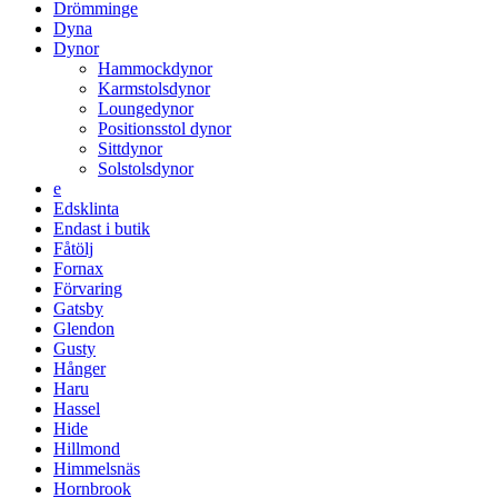
Drömminge
Dyna
Dynor
Hammockdynor
Karmstolsdynor
Loungedynor
Positionsstol dynor
Sittdynor
Solstolsdynor
e
Edsklinta
Endast i butik
Fåtölj
Fornax
Förvaring
Gatsby
Glendon
Gusty
Hånger
Haru
Hassel
Hide
Hillmond
Himmelsnäs
Hornbrook