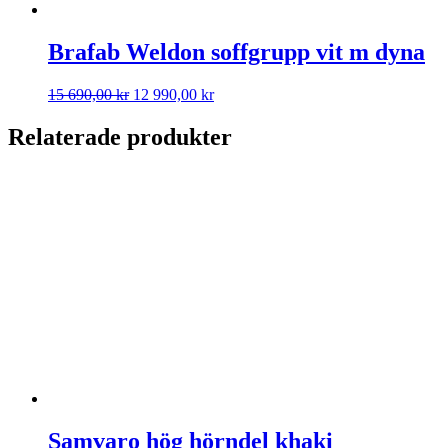
Brafab Weldon soffgrupp vit m dyna
Det
Det
15 690,00
kr
12 990,00
kr
ursprungliga
nuvarande
priset
priset
Relaterade produkter
var:
är:
15
12
690,00 kr.
990,00 kr.
Samvaro hög hörndel khaki