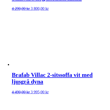
Det
Det
4 290,00
kr
3 800,00
kr
ursprungliga
nuvarande
priset
priset
var:
är:
4
3
290,00 kr.
800,00 kr.
Brafab Villac 2-sitssoffa vit med
ljusgrå dyna
Det
Det
4 490,00
kr
3 995,00
kr
ursprungliga
nuvarande
priset
priset
var:
är:
4
3