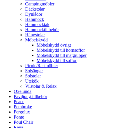
Campingmöbler
Däckstolar
Dynlådor
Hammock
Hammocktak
Hammocktillbehör
Hängstolar
Möbelskydd
Möbelskydd övrigt
Möbelskydd till hörnsoffor
Möbelskydd till matgrupper
Möbelskydd till soffor
Picnic/Rastmöbler
Solsängar
Solstolar
Utekök
Vilstolar & Relax
Oxelunda
Paviljong-tillbehör
Peace
Pembroke
Pergolux
Ponte
Poul Chair
Rana