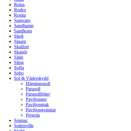
Relax
Rodez
Rosita
Samvaro
Sandhamn
Sandkorn
Shell
Sinarp
Skalfort
Skanör
Slide
Sling
Soffa
Soho
Sol & Väderskydd
Hängparasoll
Parasoll
Parasollfötter
Paviljonger
Paviljongtak
Paviljongväggar
Pergola
Sonnac
Sottenville
Stoltö