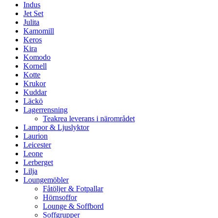
Indus
Jet Set
Julita
Kamomill
Keros
Kira
Komodo
Kornell
Kotte
Krukor
Kuddar
Läckö
Lagerrensning
Teakrea leverans i närområdet
Lampor & Ljuslyktor
Laurion
Leicester
Leone
Lerberget
Lilja
Loungemöbler
Fåtöljer & Fotpallar
Hörnsoffor
Lounge & Soffbord
Soffgrupper