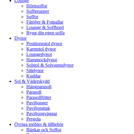
Lounge
Hörnsoffor
Soffgrupper
Soffor
Fåtöljer & Fotpallar
Lounge & Soffbord
Bygg din egen soffa
Dynor
Positionsstol dynor
Karmstol dynor
Loungedynor
Hammockdynor
Solstol & Solvagnsdynor
Sittdynor
Kuddar
Sol & Väderskydd
Hängparasoll
Parasoll
Parasollfötter
Paviljonger
Paviljongtak
Paviljongväggar
Pergola
Övriga möbler & tillbehör
Bänkar och Soffor