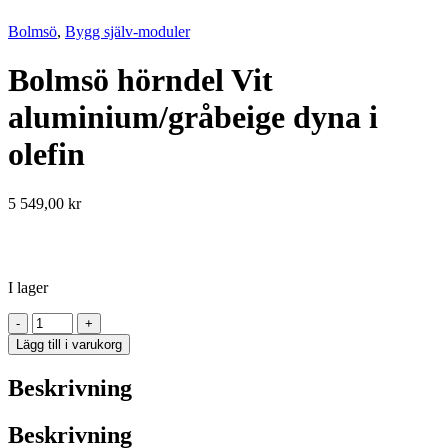
Bolmsö
,
Bygg själv-moduler
Bolmsö hörndel Vit
aluminium/gråbeige dyna i
olefin
5 549,00
kr
I lager
Bolmsö
-
+
hörndel
Lägg till i varukorg
Vit
aluminium/gråbeige
Beskrivning
dyna
i
olefin
Beskrivning
mängd