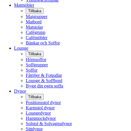
Matmöbler
Tillbaka
Matgrupper
Matbord
Matstolar
Cafégrupp
Cafémöbler
Bänkar och Soffor
Lounge
Tillbaka
Hörnsoffor
Soffgrupper
Soffor
Fåtöljer & Fotpallar
Lounge & Soffbord
Bygg din egen soffa
Dynor
Tillbaka
Positionsstol dynor
Karmstol dynor
Loungedynor
Hammockdynor
Solstol & Solvagnsdynor
Sittdynor