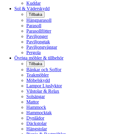
Kuddar
Sol & Väderskydd
Tillbaka
Hängparasoll
Parasoll
Parasollfötter
Paviljonger
Paviljongtak
Paviljongväggar
Pergola
Övriga möbler & tillbehör
Tillbaka
Bänkar och Soffor
Teakmöbler
Möbelskydd
Lampor Ljuslyktor
Vilstolar & Relax
Solsängar
Mattor
Hammock
Hammocktak
Dynlådor
Däckstolar
Hängstolar