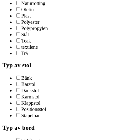
Naturrotting
Olefin
Plast
Polyester
Polypropylen
Stål
Teak
textilene
Trä
Typ av stol
Bänk
Barstol
Däckstol
Karmstol
Klappstol
Positionsstol
Stapelbar
Typ av bord