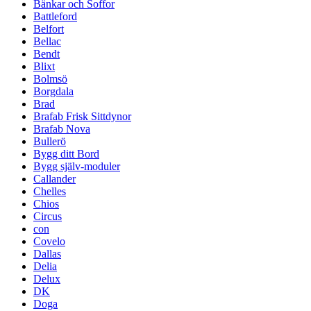
Bänkar och Soffor
Battleford
Belfort
Bellac
Bendt
Blixt
Bolmsö
Borgdala
Brad
Brafab Frisk Sittdynor
Brafab Nova
Bullerö
Bygg ditt Bord
Bygg själv-moduler
Callander
Chelles
Chios
Circus
con
Covelo
Dallas
Delia
Delux
DK
Doga