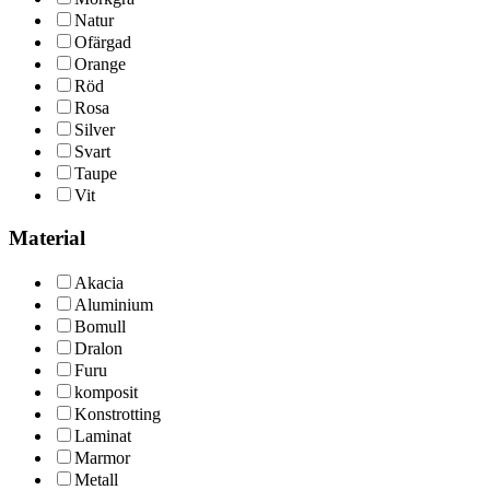
Natur
Ofärgad
Orange
Röd
Rosa
Silver
Svart
Taupe
Vit
Material
Akacia
Aluminium
Bomull
Dralon
Furu
komposit
Konstrotting
Laminat
Marmor
Metall