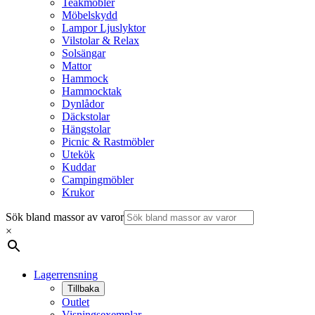
Teakmöbler
Möbelskydd
Lampor Ljuslyktor
Vilstolar & Relax
Solsängar
Mattor
Hammock
Hammocktak
Dynlådor
Däckstolar
Hängstolar
Picnic & Rastmöbler
Utekök
Kuddar
Campingmöbler
Krukor
Sök bland massor av varor
×
Lagerrensning
Tillbaka
Outlet
Visningsexemplar