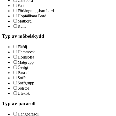
Cafébord
Fast
Förlängningsbart bord
Hopfällbara Bord
Matbord
Runt
Typ av möbelskydd
Fåtölj
Hammock
Hörnsoffa
Matgrupp
Övrigt
Parasoll
Soffa
Soffgrupp
Solstol
Utekök
Typ av parasoll
Hängparasoll