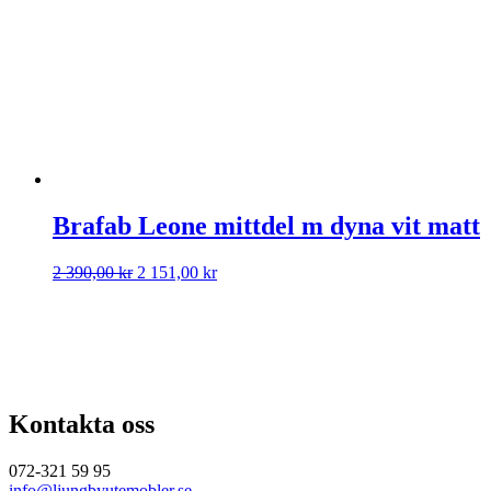
490,00 kr.
995,00 kr.
Brafab Leone mittdel m dyna vit matt
Det
Det
2 390,00
kr
2 151,00
kr
ursprungliga
nuvarande
priset
priset
var:
är:
2
2
390,00 kr.
151,00 kr.
Kontakta oss
072-321 59 95
info@ljungbyutemobler.se