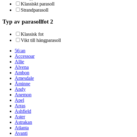
Klassiskt parasoll
Strandparasoll
Typ av parasollfot 2
Klassisk fot
Vikt till hängparasoll
56:an
Accessoar
Allie
Alvena
Ambon
Amesdale
Åminne
Andy
Anemon
Apel
Arras
Ashfield
Aster
Astrakan
Atlanta
Avanti