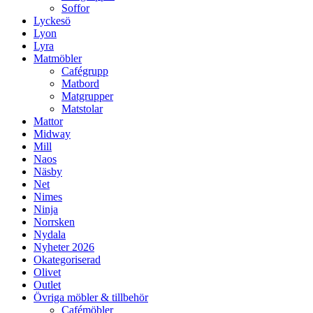
Soffor
Lyckesö
Lyon
Lyra
Matmöbler
Cafégrupp
Matbord
Matgrupper
Matstolar
Mattor
Midway
Mill
Naos
Näsby
Net
Nimes
Ninja
Norrsken
Nydala
Nyheter 2026
Okategoriserad
Olivet
Outlet
Övriga möbler & tillbehör
Cafémöbler