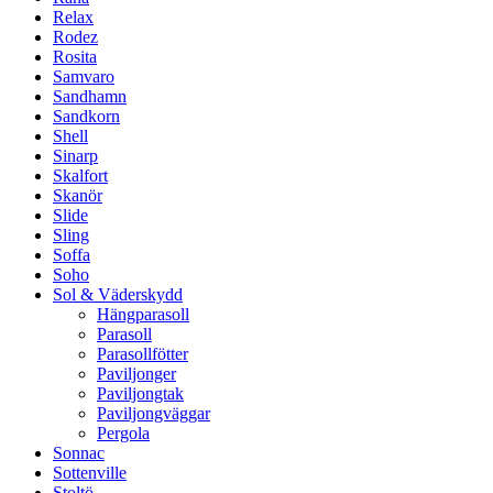
Relax
Rodez
Rosita
Samvaro
Sandhamn
Sandkorn
Shell
Sinarp
Skalfort
Skanör
Slide
Sling
Soffa
Soho
Sol & Väderskydd
Hängparasoll
Parasoll
Parasollfötter
Paviljonger
Paviljongtak
Paviljongväggar
Pergola
Sonnac
Sottenville
Stoltö