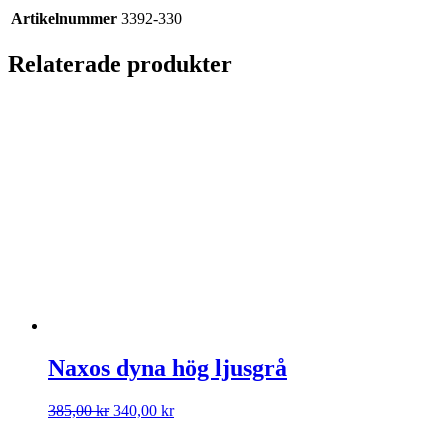
Artikelnummer
3392-330
Relaterade produkter
Naxos dyna hög ljusgrå
Det
Det
385,00
kr
340,00
kr
ursprungliga
nuvarande
priset
priset