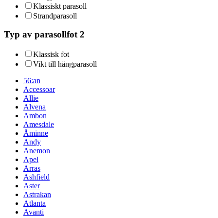
Klassiskt parasoll
Strandparasoll
Typ av parasollfot 2
Klassisk fot
Vikt till hängparasoll
56:an
Accessoar
Allie
Alvena
Ambon
Amesdale
Åminne
Andy
Anemon
Apel
Arras
Ashfield
Aster
Astrakan
Atlanta
Avanti