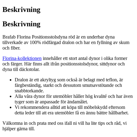
röd
Beskrivning
mängd
Beskrivning
Brafab Florina Positionsstolsdyna röd är en underbar dyna
tillverkade av 100% rödfärgad dralon och har en fyllning av skum
och fiber.
Florina-kollektionen
innehåller ett stort antal dynor i olika former
och färger. Här finns allt ifrån positionsstolsdynor, sittdynor och
dyna till däckstolar.
Dralon är ett akryltyg som också är belagt med teflon, är
färgbeständig, starkt och dessutom smutsavstötande och
snabbtorkande.
Alla våra dynor för utemöbler håller hög kvalité och har även
tyger som är anpassade för ändamålet.
Vi rekommendera alltid att köpa till möbelskydd eftersom
detta leder till att era utemöbler få en ännu bättre hållbarhet.
Välkomna in och prata med oss ifall ni vill ha lite tips och råd, vi
hjälper gärna till.