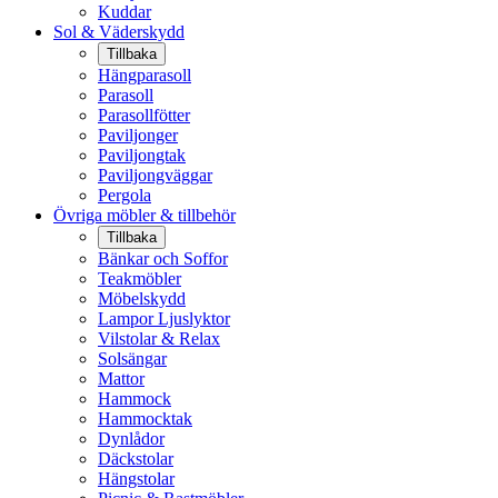
Kuddar
Sol & Väderskydd
Tillbaka
Hängparasoll
Parasoll
Parasollfötter
Paviljonger
Paviljongtak
Paviljongväggar
Pergola
Övriga möbler & tillbehör
Tillbaka
Bänkar och Soffor
Teakmöbler
Möbelskydd
Lampor Ljuslyktor
Vilstolar & Relax
Solsängar
Mattor
Hammock
Hammocktak
Dynlådor
Däckstolar
Hängstolar