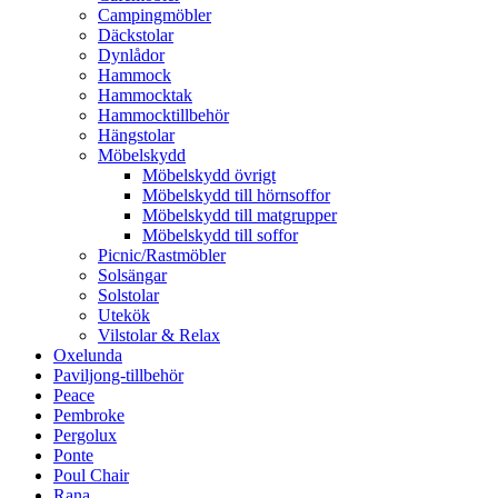
Campingmöbler
Däckstolar
Dynlådor
Hammock
Hammocktak
Hammocktillbehör
Hängstolar
Möbelskydd
Möbelskydd övrigt
Möbelskydd till hörnsoffor
Möbelskydd till matgrupper
Möbelskydd till soffor
Picnic/Rastmöbler
Solsängar
Solstolar
Utekök
Vilstolar & Relax
Oxelunda
Paviljong-tillbehör
Peace
Pembroke
Pergolux
Ponte
Poul Chair
Rana