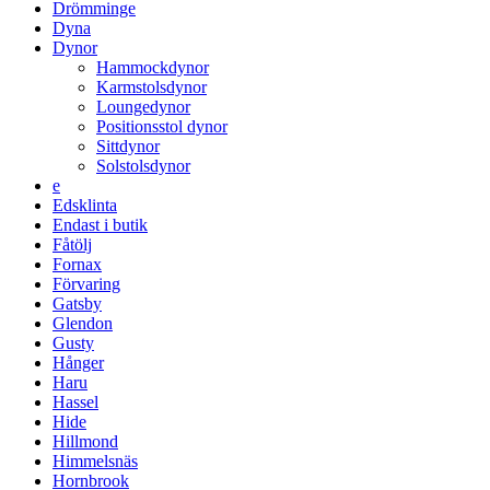
Drömminge
Dyna
Dynor
Hammockdynor
Karmstolsdynor
Loungedynor
Positionsstol dynor
Sittdynor
Solstolsdynor
e
Edsklinta
Endast i butik
Fåtölj
Fornax
Förvaring
Gatsby
Glendon
Gusty
Hånger
Haru
Hassel
Hide
Hillmond
Himmelsnäs
Hornbrook