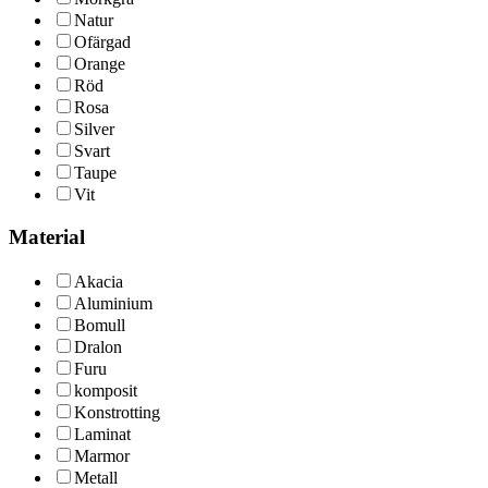
Natur
Ofärgad
Orange
Röd
Rosa
Silver
Svart
Taupe
Vit
Material
Akacia
Aluminium
Bomull
Dralon
Furu
komposit
Konstrotting
Laminat
Marmor
Metall