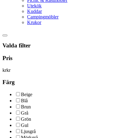
Picnic & Rastmöbler
Utekök
Kuddar
Campingmöbler
Krukor
Valda filter
Pris
kr
kr
Färg
Beige
Blå
Brun
Grå
Grön
Gul
Ljusgrå
Mörkgrå