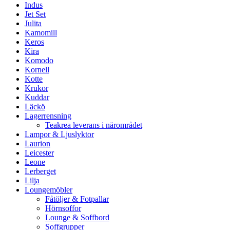
Indus
Jet Set
Julita
Kamomill
Keros
Kira
Komodo
Kornell
Kotte
Krukor
Kuddar
Läckö
Lagerrensning
Teakrea leverans i närområdet
Lampor & Ljuslyktor
Laurion
Leicester
Leone
Lerberget
Lilja
Loungemöbler
Fåtöljer & Fotpallar
Hörnsoffor
Lounge & Soffbord
Soffgrupper