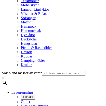
Teakmöbler
Möbelskydd
Lampor Ljuslyktor
Vilstolar & Relax
Solsängar
Mattor
Hammock
Hammocktak
Dynlådor
Däckstolar
Hängstolar
Picnic & Rastmöbler
Utekök
Kuddar
Campingmöbler
Krukor
Sök bland massor av varor
×
Lagerrensning
Tillbaka
Outlet
Visningsexemplar