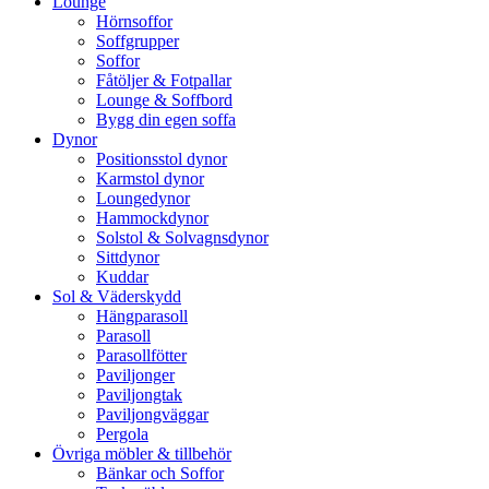
Lounge
Hörnsoffor
Soffgrupper
Soffor
Fåtöljer & Fotpallar
Lounge & Soffbord
Bygg din egen soffa
Dynor
Positionsstol dynor
Karmstol dynor
Loungedynor
Hammockdynor
Solstol & Solvagnsdynor
Sittdynor
Kuddar
Sol & Väderskydd
Hängparasoll
Parasoll
Parasollfötter
Paviljonger
Paviljongtak
Paviljongväggar
Pergola
Övriga möbler & tillbehör
Bänkar och Soffor