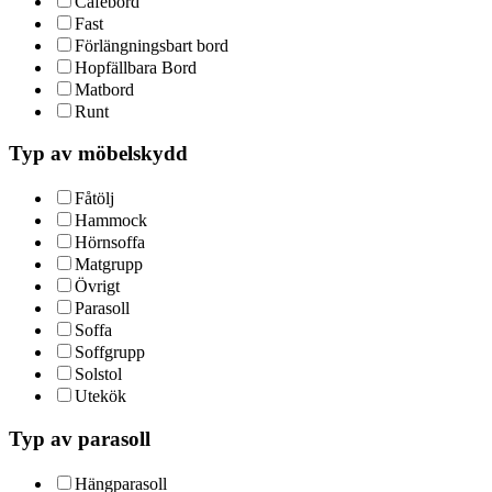
Cafébord
Fast
Förlängningsbart bord
Hopfällbara Bord
Matbord
Runt
Typ av möbelskydd
Fåtölj
Hammock
Hörnsoffa
Matgrupp
Övrigt
Parasoll
Soffa
Soffgrupp
Solstol
Utekök
Typ av parasoll
Hängparasoll