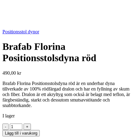
Positionsstol dynor
Brafab Florina
Positionsstolsdyna röd
490,00
kr
Brafab Florina Positionsstolsdyna röd är en underbar dyna
tillverkade av 100% rödfärgad dralon och har en fyllning av skum
och fiber. Dralon är ett akryltyg som också är belagt med teflon, är
färgbeständig, starkt och dessutom smutsavstötande och
snabbtorkande.
I lager
Brafab
-
+
Florina
Lägg till i varukorg
Positionsstolsdyna