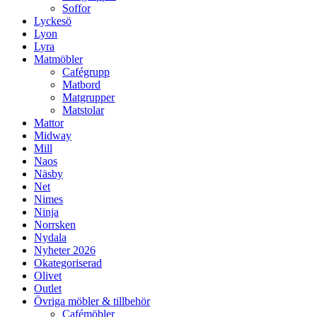
Soffor
Lyckesö
Lyon
Lyra
Matmöbler
Cafégrupp
Matbord
Matgrupper
Matstolar
Mattor
Midway
Mill
Naos
Näsby
Net
Nimes
Ninja
Norrsken
Nydala
Nyheter 2026
Okategoriserad
Olivet
Outlet
Övriga möbler & tillbehör
Cafémöbler