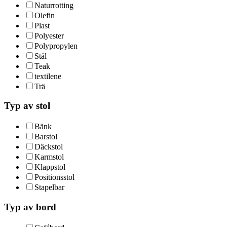
Naturrotting
Olefin
Plast
Polyester
Polypropylen
Stål
Teak
textilene
Trä
Typ av stol
Bänk
Barstol
Däckstol
Karmstol
Klappstol
Positionsstol
Stapelbar
Typ av bord