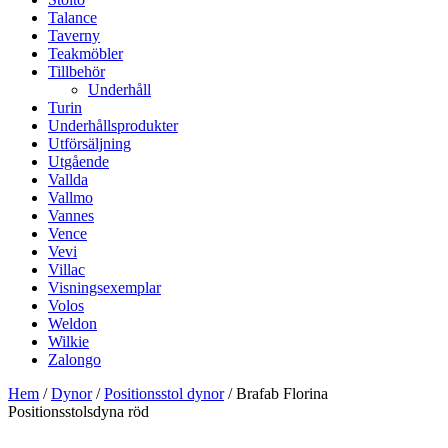
Talance
Taverny
Teakmöbler
Tillbehör
Underhåll
Turin
Underhållsprodukter
Utförsäljning
Utgående
Vallda
Vallmo
Vannes
Vence
Vevi
Villac
Visningsexemplar
Volos
Weldon
Wilkie
Zalongo
Hem
/
Dynor
/
Positionsstol dynor
/ Brafab Florina
Positionsstolsdyna röd