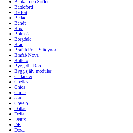
Bänkar och Soffor
Battleford
Belfort
Bellac
Bendt
Blixt
Bolmsö
Borgdala
Brad
Brafab Frisk Sittdynor
Brafab Nova
Bullerö
Bygg ditt Bord
Bygg själv-moduler
Callander
Chelles
Chios
Circus
con
Covelo
Dallas
Delia
Delux
DK
Doga