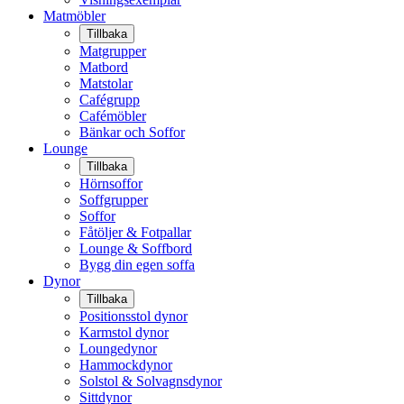
Matmöbler
Tillbaka
Matgrupper
Matbord
Matstolar
Cafégrupp
Cafémöbler
Bänkar och Soffor
Lounge
Tillbaka
Hörnsoffor
Soffgrupper
Soffor
Fåtöljer & Fotpallar
Lounge & Soffbord
Bygg din egen soffa
Dynor
Tillbaka
Positionsstol dynor
Karmstol dynor
Loungedynor
Hammockdynor
Solstol & Solvagnsdynor
Sittdynor