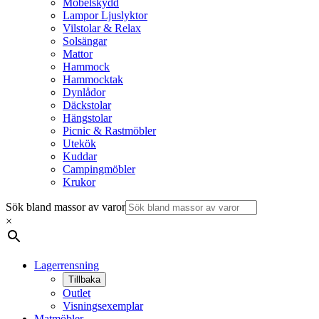
Möbelskydd
Lampor Ljuslyktor
Vilstolar & Relax
Solsängar
Mattor
Hammock
Hammocktak
Dynlådor
Däckstolar
Hängstolar
Picnic & Rastmöbler
Utekök
Kuddar
Campingmöbler
Krukor
Sök bland massor av varor
×
Lagerrensning
Tillbaka
Outlet
Visningsexemplar
Matmöbler