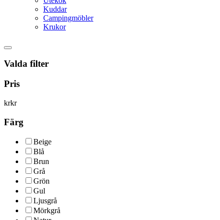
Utekök
Kuddar
Campingmöbler
Krukor
Valda filter
Pris
kr
kr
Färg
Beige
Blå
Brun
Grå
Grön
Gul
Ljusgrå
Mörkgrå