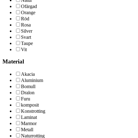
Natur
Ofärgad
Orange
Röd
Rosa
Silver
Svart
Taupe
Vit
Material
Akacia
Aluminium
Bomull
Dralon
Furu
komposit
Konstrotting
Laminat
Marmor
Metall
Naturrotting