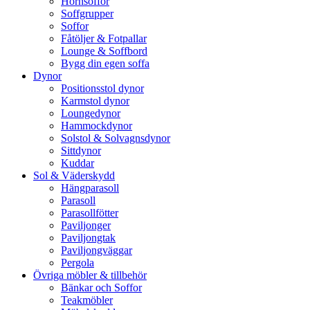
Hörnsoffor
Soffgrupper
Soffor
Fåtöljer & Fotpallar
Lounge & Soffbord
Bygg din egen soffa
Dynor
Positionsstol dynor
Karmstol dynor
Loungedynor
Hammockdynor
Solstol & Solvagnsdynor
Sittdynor
Kuddar
Sol & Väderskydd
Hängparasoll
Parasoll
Parasollfötter
Paviljonger
Paviljongtak
Paviljongväggar
Pergola
Övriga möbler & tillbehör
Bänkar och Soffor
Teakmöbler