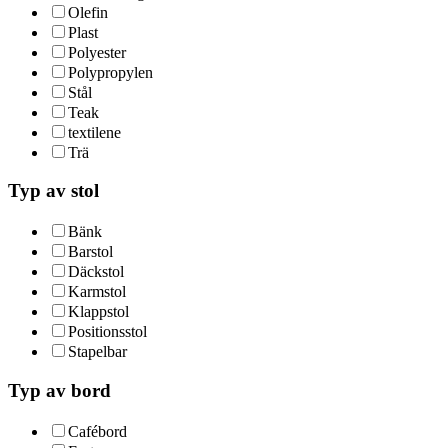
Olefin
Plast
Polyester
Polypropylen
Stål
Teak
textilene
Trä
Typ av stol
Bänk
Barstol
Däckstol
Karmstol
Klappstol
Positionsstol
Stapelbar
Typ av bord
Cafébord