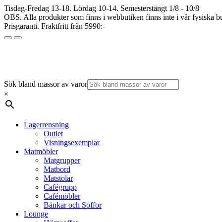
Tisdag-Fredag 13-18. Lördag 10-14. Semesterstängt 1/8 - 10/8
OBS. Alla produkter som finns i webbutiken finns inte i vår fysiska bu
Prisgaranti. Fraktfritt från 5990:-
Sök bland massor av varor
×
Lagerrensning
Outlet
Visningsexemplar
Matmöbler
Matgrupper
Matbord
Matstolar
Cafégrupp
Cafémöbler
Bänkar och Soffor
Lounge