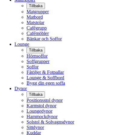
Tillbaka
Matgrupper
Matbord
Matstolar
Cafégrupp
Cafémöbler
Bänkar och Soffor
Lounge
Tillbaka
Hörnsoffor
Soffgrupper
Soffor
Fåtöljer & Fotpallar
Lounge & Soffbord
Bygg din egen soffa
Dynor
Tillbaka
Positionsstol dynor
Karmstol dynor
Loungedynor
Hammockdynor
Solstol & Solvagnsdynor
Sittdynor
Kuddar