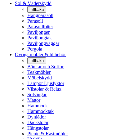
Sol & Väderskydd
Tillbaka
Hängparasoll
Parasoll
Parasollfötter
Paviljonger
Paviljongtak
Paviljongväggar
Pergola
Övriga möbler & tillbehör
Tillbaka
Bänkar och Soffor
Teakmöbler
Möbelskydd
Lampor Ljuslyktor
Vilstolar & Relax
Solsängar
Mattor
Hammock
Hammocktak
Dynlådor
Däckstolar
Hängstolar
Picnic & Rastmöbler