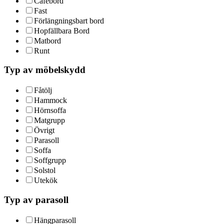
Cafébord
Fast
Förlängningsbart bord
Hopfällbara Bord
Matbord
Runt
Typ av möbelskydd
Fåtölj
Hammock
Hörnsoffa
Matgrupp
Övrigt
Parasoll
Soffa
Soffgrupp
Solstol
Utekök
Typ av parasoll
Hängparasoll