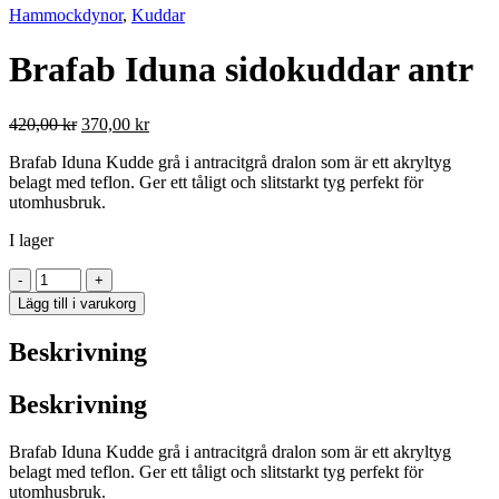
Hammockdynor
,
Kuddar
Brafab Iduna sidokuddar antr
Det
Det
420,00
kr
370,00
kr
ursprungliga
nuvarande
Brafab Iduna Kudde grå i antracitgrå dralon som är ett akryltyg
priset
priset
belagt med teflon. Ger ett tåligt och slitstarkt tyg perfekt för
var:
är:
utomhusbruk.
420,00 kr.
370,00 kr.
I lager
Brafab
-
+
Iduna
Lägg till i varukorg
sidokuddar
antr
Beskrivning
mängd
Beskrivning
Brafab Iduna Kudde grå i antracitgrå dralon som är ett akryltyg
belagt med teflon. Ger ett tåligt och slitstarkt tyg perfekt för
utomhusbruk.