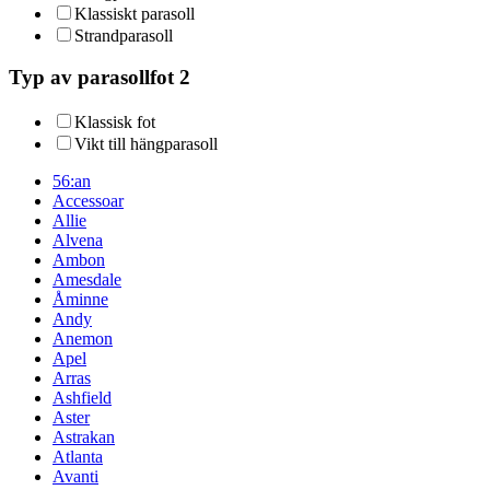
Klassiskt parasoll
Strandparasoll
Typ av parasollfot 2
Klassisk fot
Vikt till hängparasoll
56:an
Accessoar
Allie
Alvena
Ambon
Amesdale
Åminne
Andy
Anemon
Apel
Arras
Ashfield
Aster
Astrakan
Atlanta
Avanti