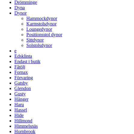
Drömminge
Dyna
Dynor
Hammockdynor
Karmstolsdynor
Loungedynor
Positionsstol dynor
Sittdynor
Solstolsdynor
e
Edsklinta
Endast i butik
Fåtölj
Fornax
Förvaring
Gatsby
Glendon
Gusty
Hånger
Haru
Hassel
Hide
Hillmond
Himmelsnäs
Hornbrook