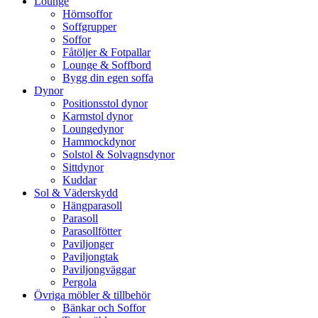
Lounge
Hörnsoffor
Soffgrupper
Soffor
Fåtöljer & Fotpallar
Lounge & Soffbord
Bygg din egen soffa
Dynor
Positionsstol dynor
Karmstol dynor
Loungedynor
Hammockdynor
Solstol & Solvagnsdynor
Sittdynor
Kuddar
Sol & Väderskydd
Hängparasoll
Parasoll
Parasollfötter
Paviljonger
Paviljongtak
Paviljongväggar
Pergola
Övriga möbler & tillbehör
Bänkar och Soffor