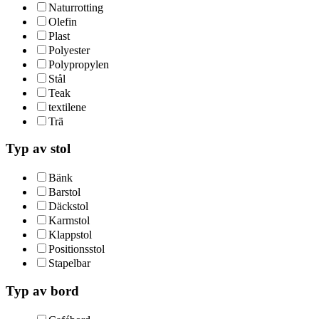
Naturrotting
Olefin
Plast
Polyester
Polypropylen
Stål
Teak
textilene
Trä
Typ av stol
Bänk
Barstol
Däckstol
Karmstol
Klappstol
Positionsstol
Stapelbar
Typ av bord