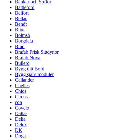
Bänkar och Soffor
Battleford
Belfort
Bellac
Bendt
Blixt
Bolmsö
Borgdala
Brad
Brafab Frisk Sittdynor
Brafab Nova
Bullerö
Bygg ditt Bord
Bygg själv-moduler
Callander
Chelles
Chios
Circus
con
Covelo
Dallas
Delia
Delux
DK
Doga