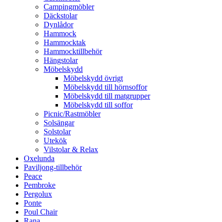
Campingmöbler
Däckstolar
Dynlådor
Hammock
Hammocktak
Hammocktillbehör
Hängstolar
Möbelskydd
Möbelskydd övrigt
Möbelskydd till hörnsoffor
Möbelskydd till matgrupper
Möbelskydd till soffor
Picnic/Rastmöbler
Solsängar
Solstolar
Utekök
Vilstolar & Relax
Oxelunda
Paviljong-tillbehör
Peace
Pembroke
Pergolux
Ponte
Poul Chair
Rana