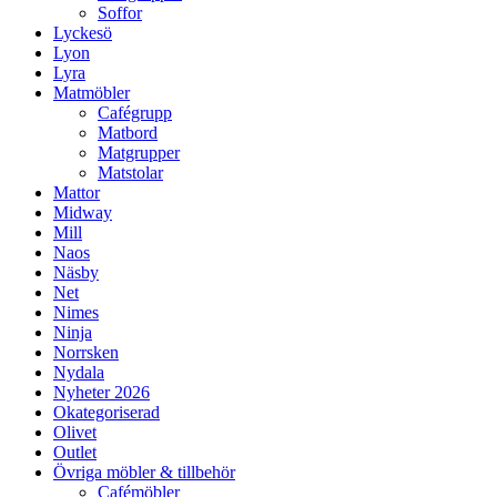
Soffor
Lyckesö
Lyon
Lyra
Matmöbler
Cafégrupp
Matbord
Matgrupper
Matstolar
Mattor
Midway
Mill
Naos
Näsby
Net
Nimes
Ninja
Norrsken
Nydala
Nyheter 2026
Okategoriserad
Olivet
Outlet
Övriga möbler & tillbehör
Cafémöbler