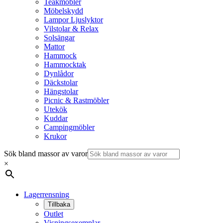
Teakmöbler
Möbelskydd
Lampor Ljuslyktor
Vilstolar & Relax
Solsängar
Mattor
Hammock
Hammocktak
Dynlådor
Däckstolar
Hängstolar
Picnic & Rastmöbler
Utekök
Kuddar
Campingmöbler
Krukor
Sök bland massor av varor
×
Lagerrensning
Tillbaka
Outlet
Visningsexemplar