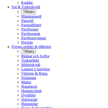
Kuddar
Sol & Väderskydd
Tillbaka
Hängparasoll
Parasoll
Parasollfötter
Paviljonger
Paviljongtak
Paviljongväggar
Pergola
Övriga möbler & tillbehör
Tillbaka
Bänkar och Soffor
Teakmöbler
Möbelskydd
Lampor Ljuslyktor
Vilstolar & Relax
Solsängar
Mattor
Hammock
Hammocktak
Dynlådor
Däckstolar
Hängstolar