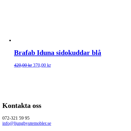
Brafab Iduna sidokuddar blå
Det
Det
420,00
kr
370,00
kr
ursprungliga
nuvarande
priset
priset
var:
är:
420,00 kr.
370,00 kr.
Kontakta oss
072-321 59 95
info@ljungbyutemobler.se