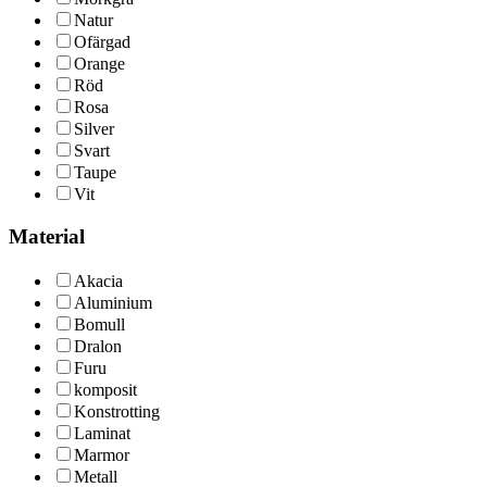
Natur
Ofärgad
Orange
Röd
Rosa
Silver
Svart
Taupe
Vit
Material
Akacia
Aluminium
Bomull
Dralon
Furu
komposit
Konstrotting
Laminat
Marmor
Metall