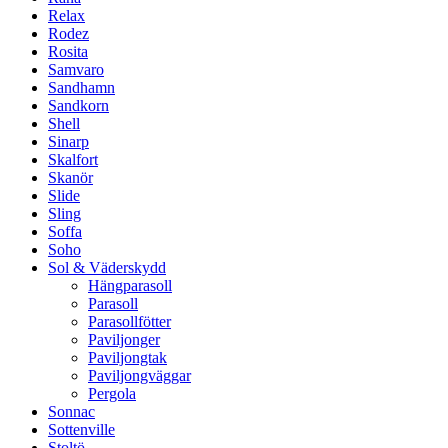
Relax
Rodez
Rosita
Samvaro
Sandhamn
Sandkorn
Shell
Sinarp
Skalfort
Skanör
Slide
Sling
Soffa
Soho
Sol & Väderskydd
Hängparasoll
Parasoll
Parasollfötter
Paviljonger
Paviljongtak
Paviljongväggar
Pergola
Sonnac
Sottenville
Stoltö