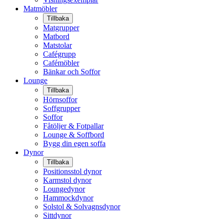
Matmöbler
Tillbaka
Matgrupper
Matbord
Matstolar
Cafégrupp
Cafémöbler
Bänkar och Soffor
Lounge
Tillbaka
Hörnsoffor
Soffgrupper
Soffor
Fåtöljer & Fotpallar
Lounge & Soffbord
Bygg din egen soffa
Dynor
Tillbaka
Positionsstol dynor
Karmstol dynor
Loungedynor
Hammockdynor
Solstol & Solvagnsdynor
Sittdynor