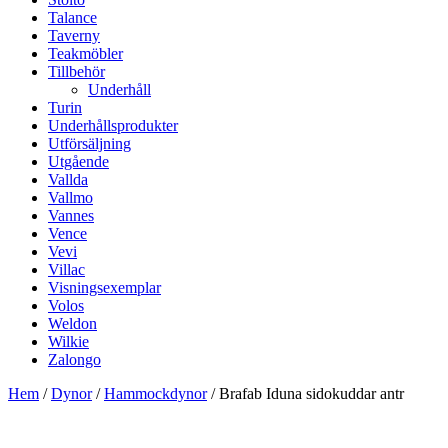
Talance
Taverny
Teakmöbler
Tillbehör
Underhåll
Turin
Underhållsprodukter
Utförsäljning
Utgående
Vallda
Vallmo
Vannes
Vence
Vevi
Villac
Visningsexemplar
Volos
Weldon
Wilkie
Zalongo
Hem
/
Dynor
/
Hammockdynor
/ Brafab Iduna sidokuddar antr