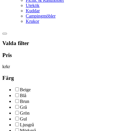
Picnic & Rastmöbler
Utekök
Kuddar
Campingmöbler
Krukor
Valda filter
Pris
kr
kr
Färg
Beige
Blå
Brun
Grå
Grön
Gul
Ljusgrå
Mörkgrå