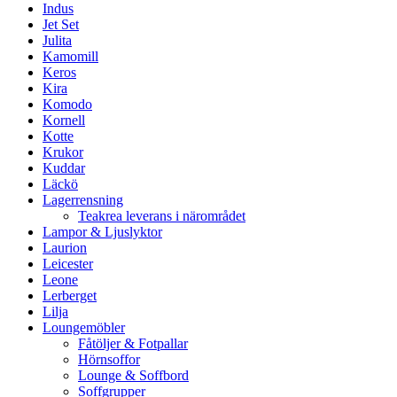
Indus
Jet Set
Julita
Kamomill
Keros
Kira
Komodo
Kornell
Kotte
Krukor
Kuddar
Läckö
Lagerrensning
Teakrea leverans i närområdet
Lampor & Ljuslyktor
Laurion
Leicester
Leone
Lerberget
Lilja
Loungemöbler
Fåtöljer & Fotpallar
Hörnsoffor
Lounge & Soffbord
Soffgrupper