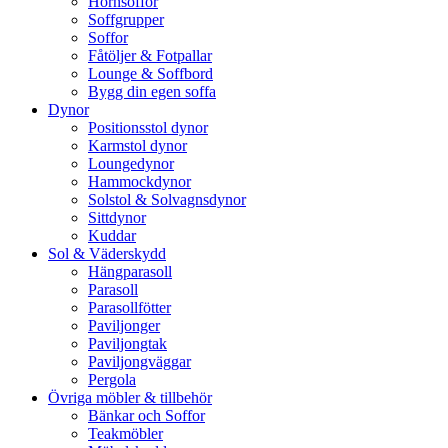
Hörnsoffor
Soffgrupper
Soffor
Fåtöljer & Fotpallar
Lounge & Soffbord
Bygg din egen soffa
Dynor
Positionsstol dynor
Karmstol dynor
Loungedynor
Hammockdynor
Solstol & Solvagnsdynor
Sittdynor
Kuddar
Sol & Väderskydd
Hängparasoll
Parasoll
Parasollfötter
Paviljonger
Paviljongtak
Paviljongväggar
Pergola
Övriga möbler & tillbehör
Bänkar och Soffor
Teakmöbler