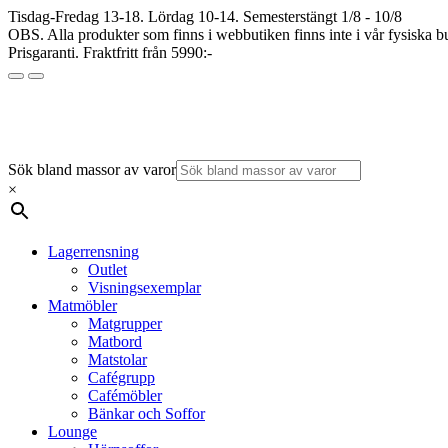
Tisdag-Fredag 13-18. Lördag 10-14. Semesterstängt 1/8 - 10/8
OBS. Alla produkter som finns i webbutiken finns inte i vår fysiska bu
Prisgaranti. Fraktfritt från 5990:-
Sök bland massor av varor
×
Lagerrensning
Outlet
Visningsexemplar
Matmöbler
Matgrupper
Matbord
Matstolar
Cafégrupp
Cafémöbler
Bänkar och Soffor
Lounge