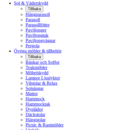
Sol & Väderskydd
Tillbaka
Hängparasoll
Parasoll
Parasollfötter
Paviljonger
Paviljongtak
Paviljongväggar
Pergola
Övriga möbler & tillbehör
Tillbaka
Bänkar och Soffor
Teakmöbler
Möbelskydd
Lampor Ljuslyktor
Vilstolar & Relax
Solsängar
Mattor
Hammock
Hammocktak
Dynlådor
Däckstolar
Hängstolar
Picnic & Rastmöbler