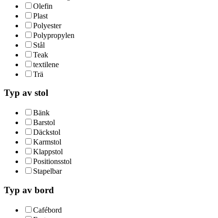
Olefin
Plast
Polyester
Polypropylen
Stål
Teak
textilene
Trä
Typ av stol
Bänk
Barstol
Däckstol
Karmstol
Klappstol
Positionsstol
Stapelbar
Typ av bord
Cafébord