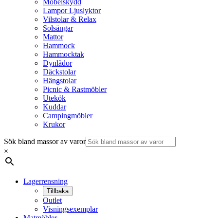
Möbelskydd
Lampor Ljuslyktor
Vilstolar & Relax
Solsängar
Mattor
Hammock
Hammocktak
Dynlådor
Däckstolar
Hängstolar
Picnic & Rastmöbler
Utekök
Kuddar
Campingmöbler
Krukor
Sök bland massor av varor
×
Lagerrensning
Tillbaka
Outlet
Visningsexemplar
Matmöbler