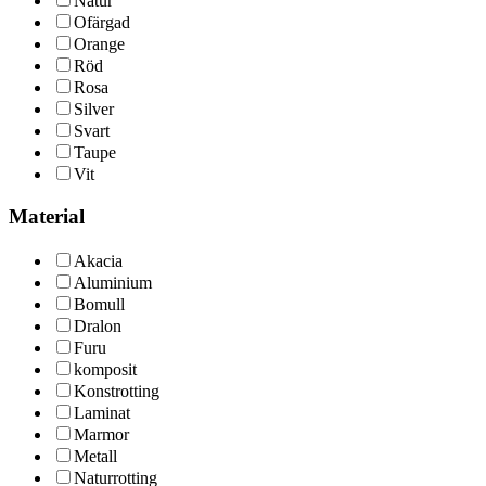
Natur
Ofärgad
Orange
Röd
Rosa
Silver
Svart
Taupe
Vit
Material
Akacia
Aluminium
Bomull
Dralon
Furu
komposit
Konstrotting
Laminat
Marmor
Metall
Naturrotting