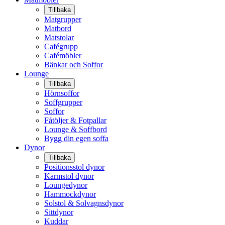
Tillbaka
Matgrupper
Matbord
Matstolar
Cafégrupp
Cafémöbler
Bänkar och Soffor
Lounge
Tillbaka
Hörnsoffor
Soffgrupper
Soffor
Fåtöljer & Fotpallar
Lounge & Soffbord
Bygg din egen soffa
Dynor
Tillbaka
Positionsstol dynor
Karmstol dynor
Loungedynor
Hammockdynor
Solstol & Solvagnsdynor
Sittdynor
Kuddar