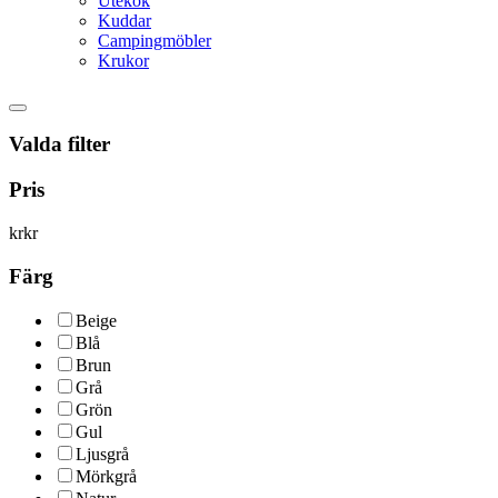
Utekök
Kuddar
Campingmöbler
Krukor
Valda filter
Pris
kr
kr
Färg
Beige
Blå
Brun
Grå
Grön
Gul
Ljusgrå
Mörkgrå