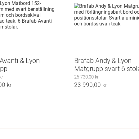
Avanti & Lyon
Brafab Andy & Lyon
upp
Matgrupp svart 6 stol
kr
26 730,00
kr
Det
,00
kr
23 990,00
kr
liga
ursprungliga
Det
de
priset
nuvarande
var:
priset
26
är:
r.
730,00 kr.
23
r.
990,00 kr.