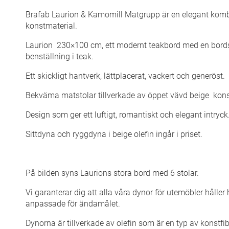
Brafab Laurion & Kamomill Matgrupp är en elegant komb
konstmaterial.
Laurion 230×100 cm, ett modernt teakbord med en bords
benställning i teak.
Ett skickligt hantverk, lättplacerat, vackert och generöst.
Bekväma matstolar tillverkade av öppet vävd beige kons
Design som ger ett luftigt, romantiskt och elegant intryck
Sittdyna och ryggdyna i beige olefin ingår i priset.
På bilden syns Laurions stora bord med 6 stolar.
Vi garanterar dig att alla våra dynor för utemöbler håller
anpassade för ändamålet.
Dynorna är tillverkade av olefin som är en typ av konstfiber