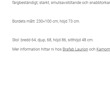
färgbeständigt, starkt, smutsavstötande och snabbtorka
Bordets mått: 230×100 cm, höjd 73 cm.
Stol: bredd 64, djup, 68, höjd 86, sitthöjd 48 cm.
Mer information hittar ni hos
Brafab Laurion
och
Kamomi