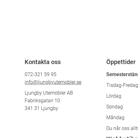
Kontakta oss
Öppettider
072-321 59 95
Semesterstäng
info@ljungbyutemobler.se
Tisdag-Fred
Ljungby Utemöbler AB
Lördag 
Fabriksgatan 10
Söndag 
341 31 Ljungby
Måndag 
Du når oss allt