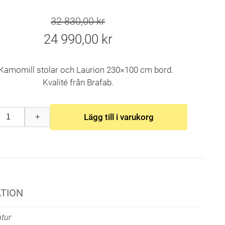
32 830,00
kr
Det
24 990,00
kr
ursprungliga
Det
priset
nuvarande
. Kamomill stolar och Laurion 230×100 cm bord.
var:
priset
Kvalité från Brafab.
32
är:
830,00 kr.
24
990,00 kr.
Lägg till i varukorg
+
l
p
ATION
tur