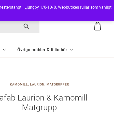
t om leveranstid.
Semesterstängt i Ljungby 1/8-10/8. Webbutiken rullar som vanligt.
d
Övriga möbler & tillbehör
KAMOMILL
,
LAURION
,
MATGRUPPER
afab Laurion & Kamomill
Matgrupp