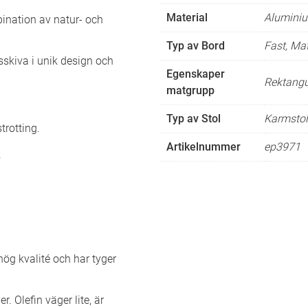
Material
Aluminium
ination av natur- och
Typ av Bord
Fast, Ma
skiva i unik design och
Egenskaper
Rektangu
matgrupp
Typ av Stol
Karmstol
trotting.
Artikelnummer
ep3971
.
 hög kvalité och har tyger
. Olefin väger lite, är