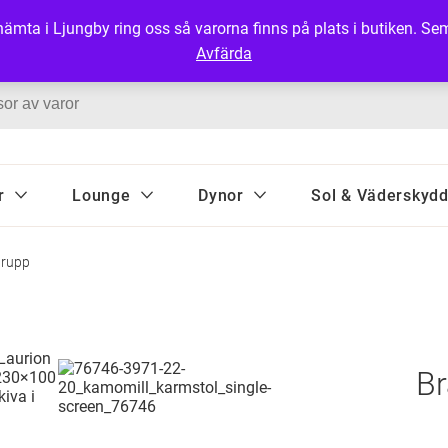
ter som finns i webbutiken finns inte i vår fysiska butik. Ring eller mejla för uppgif
u hämta i Ljungby ring oss så varorna finns på plats i butiken. 
Avfärda
r
Lounge
Dynor
Sol & Väderskyd
grupp
Br