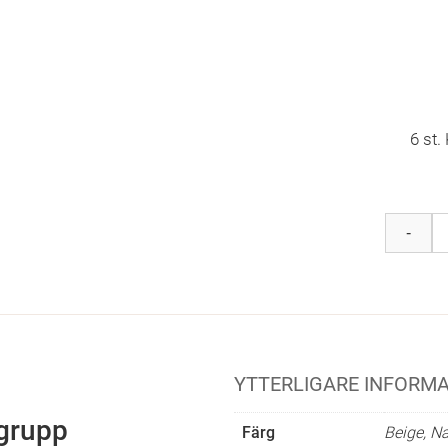
6 st
Brafab
-
Laurion
&
Kamomil
Matgrup
mängd
YTTERLIGARE INFORM
grupp
Färg
Beige, Na