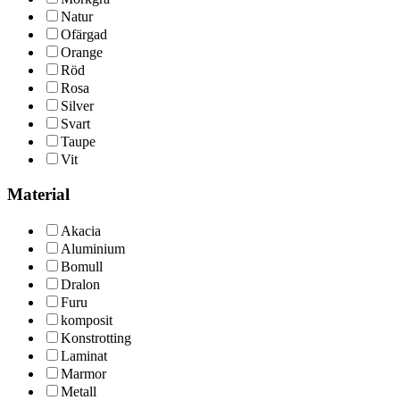
Natur
Ofärgad
Orange
Röd
Rosa
Silver
Svart
Taupe
Vit
Material
Akacia
Aluminium
Bomull
Dralon
Furu
komposit
Konstrotting
Laminat
Marmor
Metall