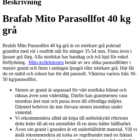
Beskrivning
granit
mängd
Brafab Mito Parasollfot 40 kg
grå
Brafab Mito Parasollfot 40 kg grå är en mörkare grå polerad
granitfot med rör i rostfritt stål för stänger 35-54 mm. Finns även i
ljusare grå färg. Alla storlekar har handtag och två hjul för enkel
förflyttning.
Mito-kollektionen
består av sex olika parasollfötter i
massiv granit och finns i antingen ljusgrå eller mörkare grå. Här får
du en stabil och robust bas för ditt parasoll. Vikterna variera från 30-
50 kg/parasollfot.
Stenen av granit är anpassad för vårt nordiska klimat och
räknas även som vädertålig. Därför kan granitstenen vara
utomhus året runt och passa även till offentliga miljöer.
Därmed behöver du inte förvara stenen inomhus under
vintertid.
Vi rekommendera alltid att köpa till möbelskydd eftersom
detta leder till att era utemöbler få en ännu bättre hållbarhet.
Även om granit i grunden är ett underhållsfritt material. Vill vi
ändå rekommendera att torka av regelbundet med en fuktad