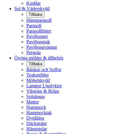
Kuddar
Sol & Väderskydd
Tillbaka
Hängparasoll
Parasoll
Parasollfötter
Paviljonger
Paviljongtak
Paviljongväggar
Pergola
Övriga möbler & tillbehör
Tillbaka
Bänkar och Soffor
Teakmöbler
Möbelskydd
Lampor Ljuslyktor
Vilstolar & Relax
Solsängar
Mattor
Hammock
Hammocktak
Dynlådor
Däckstolar
Hängstolar