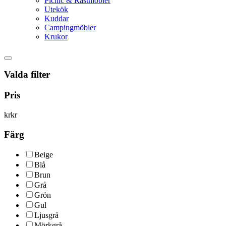
Picnic & Rastmöbler
Utekök
Kuddar
Campingmöbler
Krukor
Valda filter
Pris
kr
kr
Färg
Beige
Blå
Brun
Grå
Grön
Gul
Ljusgrå
Mörkgrå