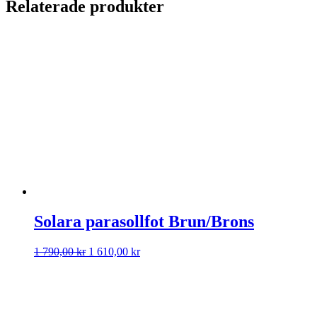
Relaterade produkter
Solara parasollfot Brun/Brons
Det
Det
1 790,00
kr
1 610,00
kr
ursprungliga
nuvarande
priset
priset
var:
är:
1
1
790,00 kr.
610,00 kr.