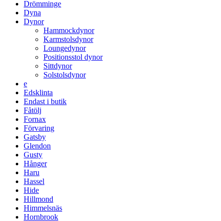
Drömminge
Dyna
Dynor
Hammockdynor
Karmstolsdynor
Loungedynor
Positionsstol dynor
Sittdynor
Solstolsdynor
e
Edsklinta
Endast i butik
Fåtölj
Fornax
Förvaring
Gatsby
Glendon
Gusty
Hånger
Haru
Hassel
Hide
Hillmond
Himmelsnäs
Hornbrook