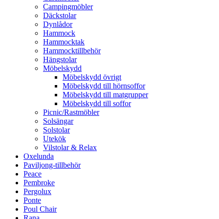
Campingmöbler
Däckstolar
Dynlådor
Hammock
Hammocktak
Hammocktillbehör
Hängstolar
Möbelskydd
Möbelskydd övrigt
Möbelskydd till hörnsoffor
Möbelskydd till matgrupper
Möbelskydd till soffor
Picnic/Rastmöbler
Solsängar
Solstolar
Utekök
Vilstolar & Relax
Oxelunda
Paviljong-tillbehör
Peace
Pembroke
Pergolux
Ponte
Poul Chair
Rana