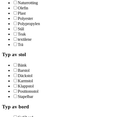
Naturrotting
Olefin
Plast
Polyester
Polypropylen
Stål
Teak
textilene
Trä
Typ av stol
Bänk
Barstol
Däckstol
Karmstol
Klappstol
Positionsstol
Stapelbar
Typ av bord