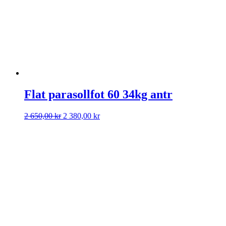
Flat parasollfot 60 34kg antr
Det
Det
2 650,00
kr
2 380,00
kr
ursprungliga
nuvarande
priset
priset
var:
är:
2
2
650,00 kr.
380,00 kr.