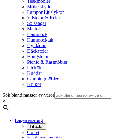
Teakmöbler
Möbelskydd
Lampor Ljuslyktor
Vilstolar & Relax
Solsängar
Mattor
Hammock
Hammocktak
Dynlådor
Däckstolar
Hängstolar
Picnic & Rastmöbler
Utekök
Kuddar
Campingmöbler
Krukor
Sök bland massor av varor
×
Lagerrensning
Tillbaka
Outlet
Visningsexemplar