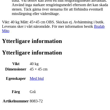
trasa. Vid behov kan även ett milt rengöringsmedel användas.
Använd inga starkare rengöringsmedel eftersom det kan skada
stenen. Täck gärna över stenarna för att förhindra eventuell
missfärgning eller väderslitage.
Vikt: 40 kg Mått: 45×45 cm OBS. Skickas ej. Avhämtning i butik.
Leverans sker i vårt närområde. För mer information besök
Brafab
Mito
Ytterligare information
Ytterligare information
Vikt
40 kg
Dimensioner
45 × 45 cm
Egenskaper
Med hjul
Färg
Grå
Artikelnummer
8083-72