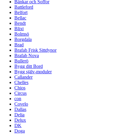
Bänkar och Soffor
Battleford
Belfort
Bellac
Bendt
Blixt
Bolmsö
Borgdala
Brad
Brafab Frisk Sittdynor
Brafab Nova
Bullerö
Bygg ditt Bord
Bygg själv-moduler
Callander
Chelles
Chios
Circus
con
Covelo
Dallas
Delia
Delux
DK
Doga