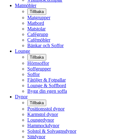
Matmöbler
Tillbaka
Matgrupper
Matbord
Matstolar
Cafégrupp
Cafémöbler
Bänkar och Soffor
Lounge
Tillbaka
Hörnsoffor
Soffgrupper
Soffor
Fåtöljer & Fotpallar
Lounge & Soffbord
Bygg din egen soffa
Dynor
Tillbaka
Positionsstol dynor
Karmstol dynor
Loungedynor
Hammockdynor
Solstol & Solvagnsdynor
Sittdynor