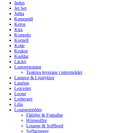
Indus
Jet Set
Julita
Kamomill
Keros
Kira
Komodo
Kornell
Kotte
Krukor
Kuddar
Läckö
Lagerrensning
Teakrea leverans i närområdet
Lampor & Ljuslyktor
Laurion
Leicester
Leone
Lerberget
Lilja
Loungemöbler
Fåtöljer & Fotpallar
Hörnsoffor
Lounge & Soffbord
Soffgrupper