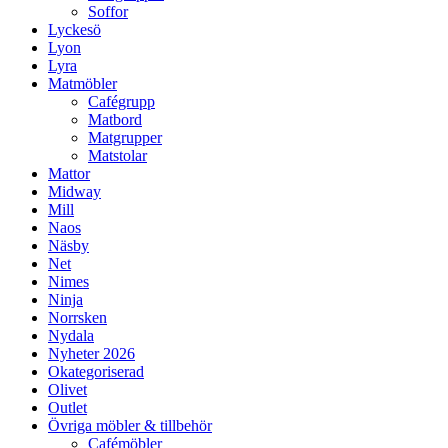
Soffor
Lyckesö
Lyon
Lyra
Matmöbler
Cafégrupp
Matbord
Matgrupper
Matstolar
Mattor
Midway
Mill
Naos
Näsby
Net
Nimes
Ninja
Norrsken
Nydala
Nyheter 2026
Okategoriserad
Olivet
Outlet
Övriga möbler & tillbehör
Cafémöbler