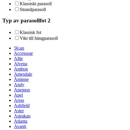
Klassiskt parasoll
Strandparasoll
Typ av parasollfot 2
Klassisk fot
Vikt till hängparasoll
56:an
Accessoar
Allie
Alvena
Ambon
Amesdale
Åminne
Andy
Anemon
Apel
Arras
Ashfield
Aster
Astrakan
Atlanta
Avanti