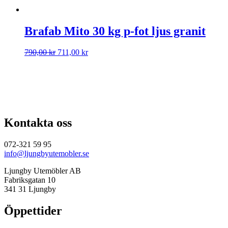
Brafab Mito 30 kg p-fot ljus granit
Det
Det
790,00
kr
711,00
kr
ursprungliga
nuvarande
priset
priset
var:
är:
790,00 kr.
711,00 kr.
Kontakta oss
072-321 59 95
info@ljungbyutemobler.se
Ljungby Utemöbler AB
Fabriksgatan 10
341 31 Ljungby
Öppettider