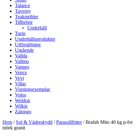
Talance
Taverny
Teakmöbler
Tillbehör
Underhåll
Turin
Underhållsprodukter
Utförsäljning
Utgående
Vallda
Vallmo
Vannes
Vence
Vevi
Villac
Visningsexemplar
Volos
Weldon
Wilkie
Zalongo
Hem
/
Sol & Väderskydd
/
Parasollfötter
/ Brafab Mito 40 kg p-fot
mörk granit