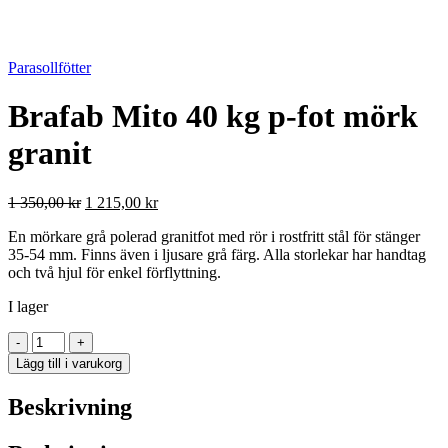
Parasollfötter
Brafab Mito 40 kg p-fot mörk
granit
Det
Det
1 350,00
kr
1 215,00
kr
ursprungliga
nuvarande
En mörkare grå polerad granitfot med rör i rostfritt stål för stänger
priset
priset
35-54 mm. Finns även i ljusare grå färg. Alla storlekar har handtag
var:
är:
och två hjul för enkel förflyttning.
1
1
350,00 kr.
215,00 kr.
I lager
Brafab
-
+
Mito
Lägg till i varukorg
40
kg
Beskrivning
p-
fot
mörk