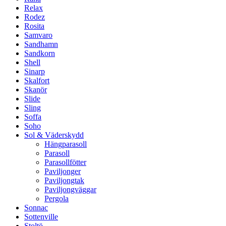
Relax
Rodez
Rosita
Samvaro
Sandhamn
Sandkorn
Shell
Sinarp
Skalfort
Skanör
Slide
Sling
Soffa
Soho
Sol & Väderskydd
Hängparasoll
Parasoll
Parasollfötter
Paviljonger
Paviljongtak
Paviljongväggar
Pergola
Sonnac
Sottenville
Stoltö