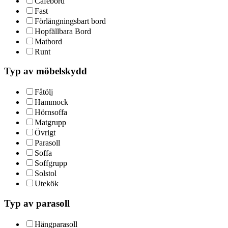
Cafébord
Fast
Förlängningsbart bord
Hopfällbara Bord
Matbord
Runt
Typ av möbelskydd
Fåtölj
Hammock
Hörnsoffa
Matgrupp
Övrigt
Parasoll
Soffa
Soffgrupp
Solstol
Utekök
Typ av parasoll
Hängparasoll