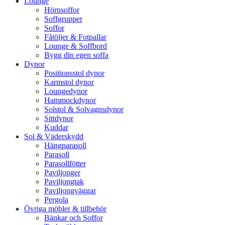
Lounge
Hörnsoffor
Soffgrupper
Soffor
Fåtöljer & Fotpallar
Lounge & Soffbord
Bygg din egen soffa
Dynor
Positionsstol dynor
Karmstol dynor
Loungedynor
Hammockdynor
Solstol & Solvagnsdynor
Sittdynor
Kuddar
Sol & Väderskydd
Hängparasoll
Parasoll
Parasollfötter
Paviljonger
Paviljongtak
Paviljongväggar
Pergola
Övriga möbler & tillbehör
Bänkar och Soffor