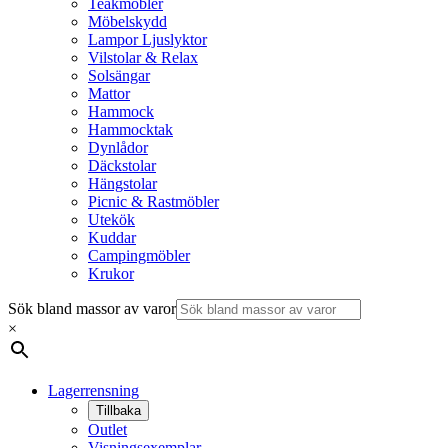
Teakmöbler
Möbelskydd
Lampor Ljuslyktor
Vilstolar & Relax
Solsängar
Mattor
Hammock
Hammocktak
Dynlådor
Däckstolar
Hängstolar
Picnic & Rastmöbler
Utekök
Kuddar
Campingmöbler
Krukor
Sök bland massor av varor
×
Lagerrensning
Tillbaka
Outlet
Visningsexemplar