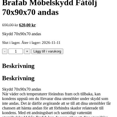
Brafab Möbelskydd Fåtölj
70x90x70 andas
Det
Det
690,00
kr
620,00
kr
ursprungliga
nuvarande
Skydd 70x90x70 andas
priset
priset
var:
är:
Slut i lager. Åter i lager: 2026-11-11
690,00 kr.
620,00 kr.
Brafab
-
+
Lägg till i varukorg
Möbelskydd
Fåtölj
Beskrivning
70x90x70
andas
mängd
Beskrivning
Skydd 70x90x70 andas
När väder och temperaturer förändras fram och tillbaka, kan
kondens uppstå om du förvarar dina utemöbler under skydd som
inte andas. Det är därför avgörande att se till att dina utemöbler får
chansen att hämta andan för att förhindra skador relaterade till
kondens. Med ett andningsbart och samtidigt vattentätt