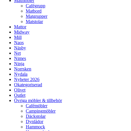
Matmöbler
Cafégrupp
Matbord
Matgrupper
Matstolar
Mattor
Midway
Mill
Naos
Näsby
Net
Nimes
Ninja
Norrsken
Nydala
Nyheter 2026
Okategoriserad
Olivet
Outlet
Övriga möbler & tillbehör
Cafémöbler
Campingmöbler
Däckstolar
Dynlådor
Hammock