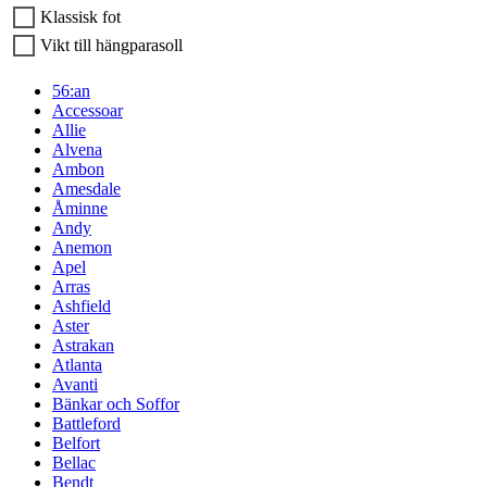
Klassisk fot
Vikt till hängparasoll
56:an
Accessoar
Allie
Alvena
Ambon
Amesdale
Åminne
Andy
Anemon
Apel
Arras
Ashfield
Aster
Astrakan
Atlanta
Avanti
Bänkar och Soffor
Battleford
Belfort
Bellac
Bendt