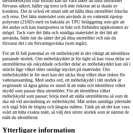
utemöbelskydd från Brafab kan du vara säker att dina utemöbler
förvaras säkert, håller sig torra och inte riskerar att ta skada av
kondens. Det är också ett smart sätt att hålla dina utemöbler fräscha
och rena. Det lätta materialet som används är en vattentät ripstop
polyester (210D) med en baksida av TPU beläggning som gör att
det andas och kan transportera ut fukt och förhindra uppkomsten av
mögel. Tack vare det lätta och smidiga materialet är det lätt att
använda, både när du sätter det på dina utemöbler och när du
förvarar det i sin förvaringsväska (som ingår).
För att få full potential av ett möbelskydd är det viktigt att identifiera
passande storlek. Om möbelskyddet är för tight så kan vissa delar av
utemöblerna stå oskyddade och/eller delar av möbelskyddet kan stå i
sträckt läge vilket sliter onödigt mycket på materialet. Om
möbelskyddet är för stort kan det säcka ihop vilket ökar risken för
vattenansamling. Med andra ord, ett möbelskydd i rätt storlek är
avgörande så ägna gärna en stund åt att mäta och identifiera vilket
skydd som passar dina utemöbler. För att identifiera vilket
möbelskydd som passar; börja med att ställa utemöblerna så som de
ska stå vid användning av möbelskydd. Mät sedan samtliga yttermått
och utgå från de högsta och längsta måtten. Tänk på att det kan vara
svårt att hitta exakta mått, så välj den större storlek som är närmst de
mått du identifierat.
Ytterligare information