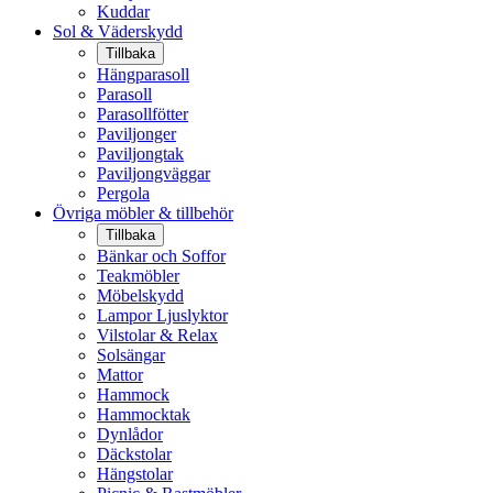
Kuddar
Sol & Väderskydd
Tillbaka
Hängparasoll
Parasoll
Parasollfötter
Paviljonger
Paviljongtak
Paviljongväggar
Pergola
Övriga möbler & tillbehör
Tillbaka
Bänkar och Soffor
Teakmöbler
Möbelskydd
Lampor Ljuslyktor
Vilstolar & Relax
Solsängar
Mattor
Hammock
Hammocktak
Dynlådor
Däckstolar
Hängstolar