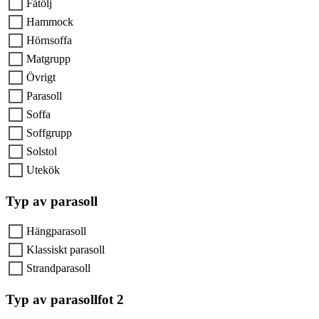
Fåtölj
Hammock
Hörnsoffa
Matgrupp
Övrigt
Parasoll
Soffa
Soffgrupp
Solstol
Utekök
Typ av parasoll
Hängparasoll
Klassiskt parasoll
Strandparasoll
Typ av parasollfot 2