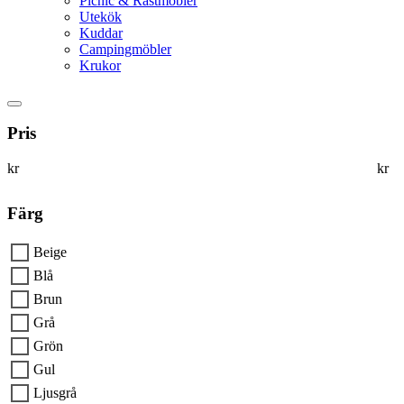
Picnic & Rastmöbler
Utekök
Kuddar
Campingmöbler
Krukor
Pris
kr
kr
Färg
Beige
Blå
Brun
Grå
Grön
Gul
Ljusgrå