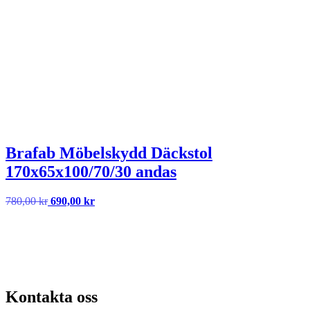
680,00 kr.
610,00 kr.
Brafab Möbelskydd Däckstol
170x65x100/70/30 andas
Det
Det
780,00
kr
690,00
kr
ursprungliga
nuvarande
priset
priset
var:
är:
780,00 kr.
690,00 kr.
Kontakta oss