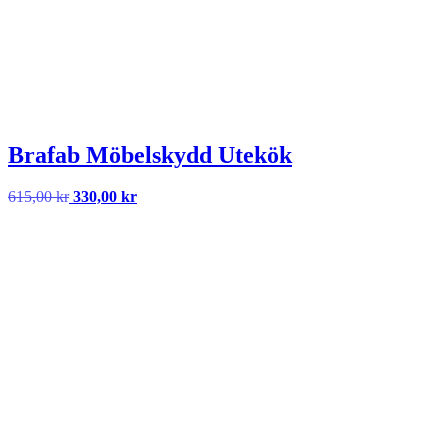
Brafab Möbelskydd Utekök
Det
Det
615,00
kr
330,00
kr
ursprungliga
nuvarande
priset
priset
var:
är:
615,00 kr.
330,00 kr.