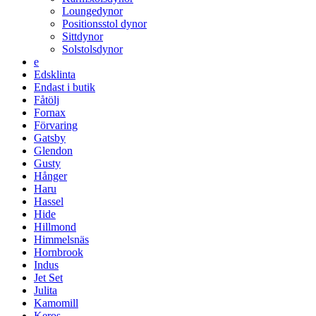
Loungedynor
Positionsstol dynor
Sittdynor
Solstolsdynor
e
Edsklinta
Endast i butik
Fåtölj
Fornax
Förvaring
Gatsby
Glendon
Gusty
Hånger
Haru
Hassel
Hide
Hillmond
Himmelsnäs
Hornbrook
Indus
Jet Set
Julita
Kamomill
Keros