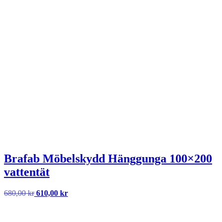
Brafab Möbelskydd Hänggunga 100×200
vattentät
Det
Det
680,00
kr
610,00
kr
ursprungliga
nuvarande
priset
priset
var:
är: