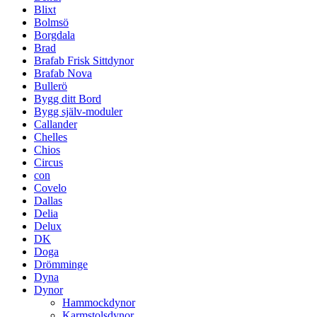
Blixt
Bolmsö
Borgdala
Brad
Brafab Frisk Sittdynor
Brafab Nova
Bullerö
Bygg ditt Bord
Bygg själv-moduler
Callander
Chelles
Chios
Circus
con
Covelo
Dallas
Delia
Delux
DK
Doga
Drömminge
Dyna
Dynor
Hammockdynor
Karmstolsdynor