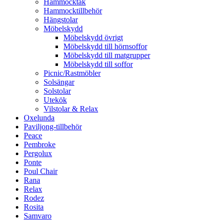
Hammocktak
Hammocktillbehör
Hängstolar
Möbelskydd
Möbelskydd övrigt
Möbelskydd till hörnsoffor
Möbelskydd till matgrupper
Möbelskydd till soffor
Picnic/Rastmöbler
Solsängar
Solstolar
Utekök
Vilstolar & Relax
Oxelunda
Paviljong-tillbehör
Peace
Pembroke
Pergolux
Ponte
Poul Chair
Rana
Relax
Rodez
Rosita
Samvaro