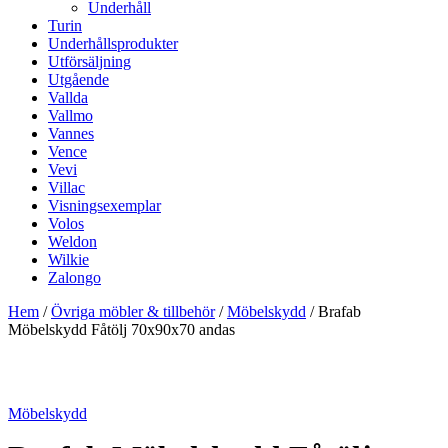
Underhåll
Turin
Underhållsprodukter
Utförsäljning
Utgående
Vallda
Vallmo
Vannes
Vence
Vevi
Villac
Visningsexemplar
Volos
Weldon
Wilkie
Zalongo
Hem
/
Övriga möbler & tillbehör
/
Möbelskydd
/ Brafab
Möbelskydd Fåtölj 70x90x70 andas
Möbelskydd