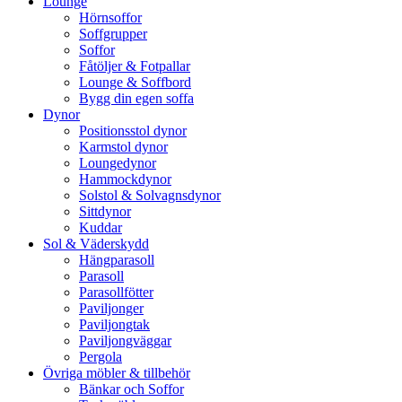
Lounge
Hörnsoffor
Soffgrupper
Soffor
Fåtöljer & Fotpallar
Lounge & Soffbord
Bygg din egen soffa
Dynor
Positionsstol dynor
Karmstol dynor
Loungedynor
Hammockdynor
Solstol & Solvagnsdynor
Sittdynor
Kuddar
Sol & Väderskydd
Hängparasoll
Parasoll
Parasollfötter
Paviljonger
Paviljongtak
Paviljongväggar
Pergola
Övriga möbler & tillbehör
Bänkar och Soffor