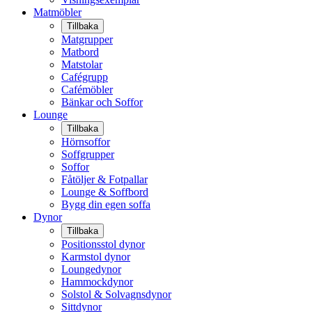
Matmöbler
Tillbaka
Matgrupper
Matbord
Matstolar
Cafégrupp
Cafémöbler
Bänkar och Soffor
Lounge
Tillbaka
Hörnsoffor
Soffgrupper
Soffor
Fåtöljer & Fotpallar
Lounge & Soffbord
Bygg din egen soffa
Dynor
Tillbaka
Positionsstol dynor
Karmstol dynor
Loungedynor
Hammockdynor
Solstol & Solvagnsdynor
Sittdynor