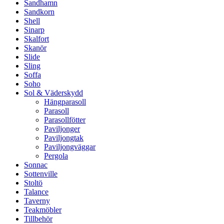
Sandhamn
Sandkorn
Shell
Sinarp
Skalfort
Skanör
Slide
Sling
Soffa
Soho
Sol & Väderskydd
Hängparasoll
Parasoll
Parasollfötter
Paviljonger
Paviljongtak
Paviljongväggar
Pergola
Sonnac
Sottenville
Stoltö
Talance
Taverny
Teakmöbler
Tillbehör