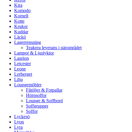
Kira
Komodo
Kornell
Kotte
Krukor
Kuddar
Läckö
Lagerrensning
Teakrea leverans i närområdet
Lampor & Ljuslyktor
Laurion
Leicester
Leone
Lerberget
Lilja
Loungemöbler
Fåtöljer & Fotpallar
Hörnsoffor
Lounge & Soffbord
Soffgrupper
Soffor
Lyckesö
Lyon
Lyra