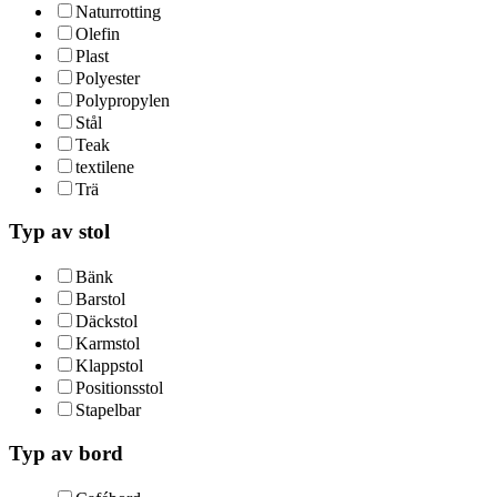
Naturrotting
Olefin
Plast
Polyester
Polypropylen
Stål
Teak
textilene
Trä
Typ av stol
Bänk
Barstol
Däckstol
Karmstol
Klappstol
Positionsstol
Stapelbar
Typ av bord