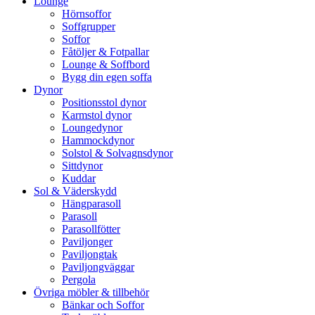
Lounge
Hörnsoffor
Soffgrupper
Soffor
Fåtöljer & Fotpallar
Lounge & Soffbord
Bygg din egen soffa
Dynor
Positionsstol dynor
Karmstol dynor
Loungedynor
Hammockdynor
Solstol & Solvagnsdynor
Sittdynor
Kuddar
Sol & Väderskydd
Hängparasoll
Parasoll
Parasollfötter
Paviljonger
Paviljongtak
Paviljongväggar
Pergola
Övriga möbler & tillbehör
Bänkar och Soffor