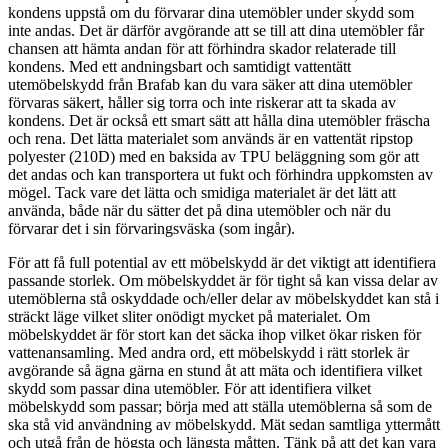
kondens uppstå om du förvarar dina utemöbler under skydd som
inte andas. Det är därför avgörande att se till att dina utemöbler får
chansen att hämta andan för att förhindra skador relaterade till
kondens. Med ett andningsbart och samtidigt vattentätt
utemöbelskydd från Brafab kan du vara säker att dina utemöbler
förvaras säkert, håller sig torra och inte riskerar att ta skada av
kondens. Det är också ett smart sätt att hålla dina utemöbler fräscha
och rena. Det lätta materialet som används är en vattentät ripstop
polyester (210D) med en baksida av TPU beläggning som gör att
det andas och kan transportera ut fukt och förhindra uppkomsten av
mögel. Tack vare det lätta och smidiga materialet är det lätt att
använda, både när du sätter det på dina utemöbler och när du
förvarar det i sin förvaringsväska (som ingår).
För att få full potential av ett möbelskydd är det viktigt att identifiera
passande storlek. Om möbelskyddet är för tight så kan vissa delar av
utemöblerna stå oskyddade och/eller delar av möbelskyddet kan stå i
sträckt läge vilket sliter onödigt mycket på materialet. Om
möbelskyddet är för stort kan det säcka ihop vilket ökar risken för
vattenansamling. Med andra ord, ett möbelskydd i rätt storlek är
avgörande så ägna gärna en stund åt att mäta och identifiera vilket
skydd som passar dina utemöbler. För att identifiera vilket
möbelskydd som passar; börja med att ställa utemöblerna så som de
ska stå vid användning av möbelskydd. Mät sedan samtliga yttermått
och utgå från de högsta och längsta måtten. Tänk på att det kan vara