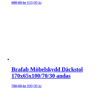
Det
Det
680,00
kr
610,00
kr
ursprungliga
nuvarande
priset
priset
var:
är:
680,00 kr.
610,00 kr.
Brafab Möbelskydd Däckstol
170x65x100/70/30 andas
Det
Det
780,00
kr
690,00
kr
ursprungliga
nuvarande
priset
priset
var:
är:
780,00 kr.
690,00 kr.