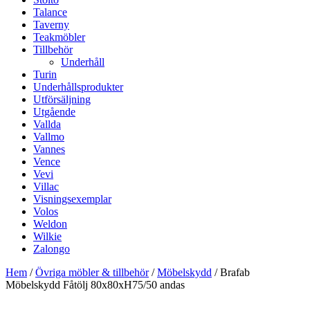
Talance
Taverny
Teakmöbler
Tillbehör
Underhåll
Turin
Underhållsprodukter
Utförsäljning
Utgående
Vallda
Vallmo
Vannes
Vence
Vevi
Villac
Visningsexemplar
Volos
Weldon
Wilkie
Zalongo
Hem
/
Övriga möbler & tillbehör
/
Möbelskydd
/ Brafab
Möbelskydd Fåtölj 80x80xH75/50 andas