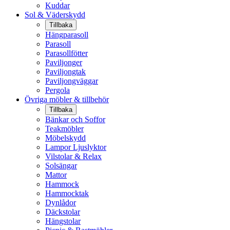
Kuddar
Sol & Väderskydd
Tillbaka
Hängparasoll
Parasoll
Parasollfötter
Paviljonger
Paviljongtak
Paviljongväggar
Pergola
Övriga möbler & tillbehör
Tillbaka
Bänkar och Soffor
Teakmöbler
Möbelskydd
Lampor Ljuslyktor
Vilstolar & Relax
Solsängar
Mattor
Hammock
Hammocktak
Dynlådor
Däckstolar
Hängstolar