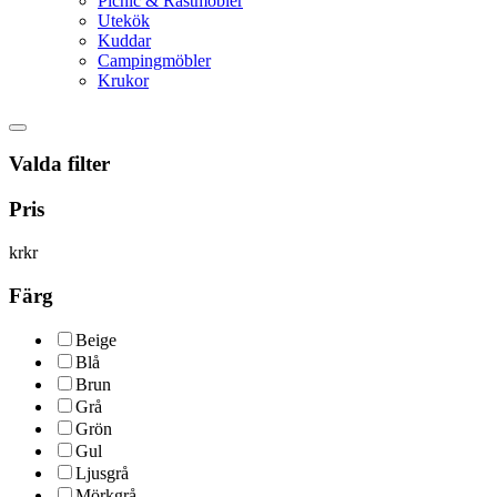
Picnic & Rastmöbler
Utekök
Kuddar
Campingmöbler
Krukor
Valda filter
Pris
kr
kr
Färg
Beige
Blå
Brun
Grå
Grön
Gul
Ljusgrå
Mörkgrå