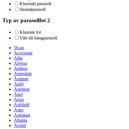
Klassiskt parasoll
Strandparasoll
Typ av parasollfot 2
Klassisk fot
Vikt till hängparasoll
56:an
Accessoar
Allie
Alvena
Ambon
Amesdale
Åminne
Andy
Anemon
Apel
Arras
Ashfield
Aster
Astrakan
Atlanta
Avanti