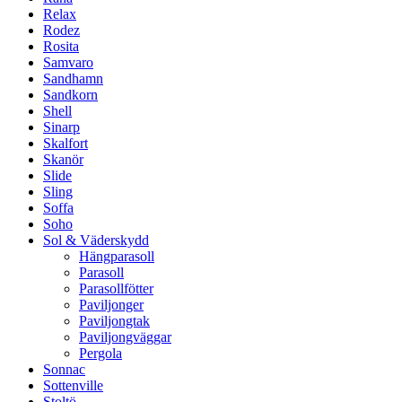
Relax
Rodez
Rosita
Samvaro
Sandhamn
Sandkorn
Shell
Sinarp
Skalfort
Skanör
Slide
Sling
Soffa
Soho
Sol & Väderskydd
Hängparasoll
Parasoll
Parasollfötter
Paviljonger
Paviljongtak
Paviljongväggar
Pergola
Sonnac
Sottenville
Stoltö