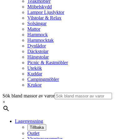
Teakmöbler
Möbelskydd
Lampor Ljuslyktor
Vilstolar & Relax
Solsängar
Mattor
Hammock
Hammocktak
Dynlådor
Däckstolar
Hängstolar
Picnic & Rastmöbler
Utekök
Kuddar
Campingmöbler
Krukor
Sök bland massor av varor
×
Lagerrensning
Tillbaka
Outlet
Visningsexemplar