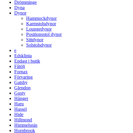
Drömminge
Dyna
Dynor
Hammockdynor
Karmstolsdynor
Loungedynor
Positionsstol dynor
Sittdynor
Solstolsdynor
e
Edsklinta
Endast i butik
Fåtölj
Fornax
Förvaring
Gatsby
Glendon
Gusty
Hånger
Haru
Hassel
Hide
Hillmond
Himmelsnäs
Hornbrook