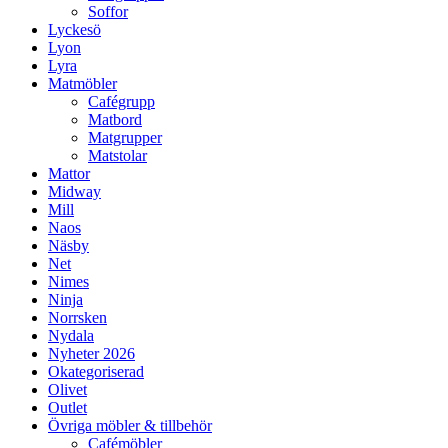
Soffor
Lyckesö
Lyon
Lyra
Matmöbler
Cafégrupp
Matbord
Matgrupper
Matstolar
Mattor
Midway
Mill
Naos
Näsby
Net
Nimes
Ninja
Norrsken
Nydala
Nyheter 2026
Okategoriserad
Olivet
Outlet
Övriga möbler & tillbehör
Cafémöbler