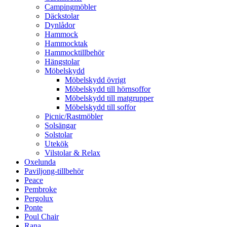
Campingmöbler
Däckstolar
Dynlådor
Hammock
Hammocktak
Hammocktillbehör
Hängstolar
Möbelskydd
Möbelskydd övrigt
Möbelskydd till hörnsoffor
Möbelskydd till matgrupper
Möbelskydd till soffor
Picnic/Rastmöbler
Solsängar
Solstolar
Utekök
Vilstolar & Relax
Oxelunda
Paviljong-tillbehör
Peace
Pembroke
Pergolux
Ponte
Poul Chair
Rana