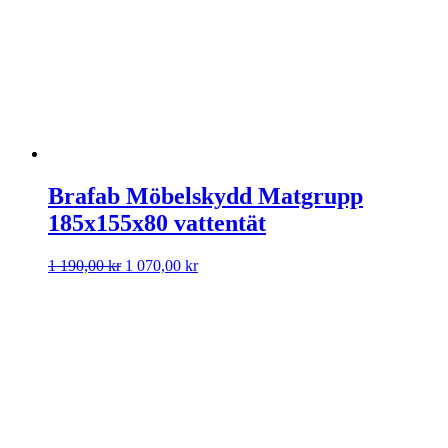
Brafab Möbelskydd Matgrupp
185x155x80 vattentät
Det
Det
1 190,00
kr
1 070,00
kr
ursprungliga
nuvarande
priset
priset
var:
är:
1
1
190,00 kr.
070,00 kr.