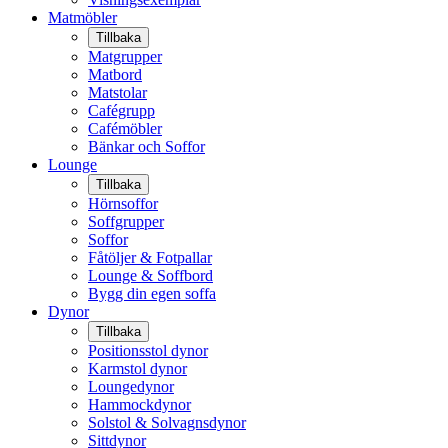
Matmöbler
Tillbaka
Matgrupper
Matbord
Matstolar
Cafégrupp
Cafémöbler
Bänkar och Soffor
Lounge
Tillbaka
Hörnsoffor
Soffgrupper
Soffor
Fåtöljer & Fotpallar
Lounge & Soffbord
Bygg din egen soffa
Dynor
Tillbaka
Positionsstol dynor
Karmstol dynor
Loungedynor
Hammockdynor
Solstol & Solvagnsdynor
Sittdynor