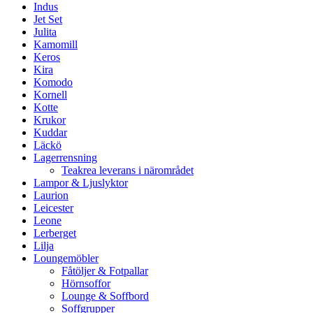
Indus
Jet Set
Julita
Kamomill
Keros
Kira
Komodo
Kornell
Kotte
Krukor
Kuddar
Läckö
Lagerrensning
Teakrea leverans i närområdet
Lampor & Ljuslyktor
Laurion
Leicester
Leone
Lerberget
Lilja
Loungemöbler
Fåtöljer & Fotpallar
Hörnsoffor
Lounge & Soffbord
Soffgrupper