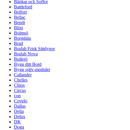
Bänkar och Soffor
Battleford
Belfort
Bellac
Bendt
Blixt
Bolmsö
Borgdala
Brad
Brafab Frisk Sittdynor
Brafab Nova
Bullerö
Bygg ditt Bord
Bygg själv-moduler
Callander
Chelles
Chios
Circus
con
Covelo
Dallas
Delia
Delux
DK
Doga