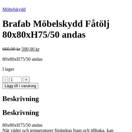
Möbelskydd
Brafab Möbelskydd Fåtölj
80x80xH75/50 andas
Det
Det
660,00
kr
590,00
kr
ursprungliga
nuvarande
80x80xH75/50 andas
priset
priset
var:
är:
I lager
660,00 kr.
590,00 kr.
Brafab
-
+
Möbelskydd
Lägg till i varukorg
Fåtölj
80x80xH75/50
Beskrivning
andas
mängd
Beskrivning
80x80xH75/50 andas
När väder och temperaturer förändras fram och tillbaka, kan