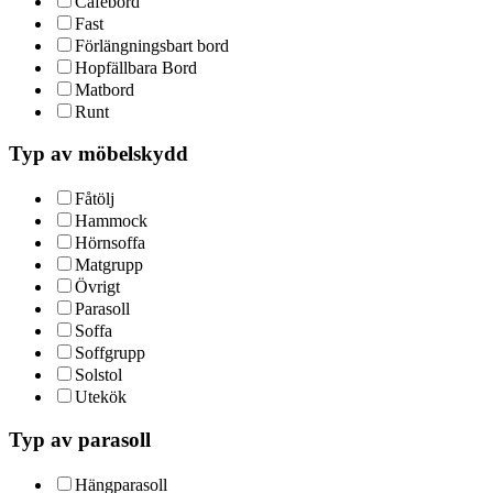
Cafébord
Fast
Förlängningsbart bord
Hopfällbara Bord
Matbord
Runt
Typ av möbelskydd
Fåtölj
Hammock
Hörnsoffa
Matgrupp
Övrigt
Parasoll
Soffa
Soffgrupp
Solstol
Utekök
Typ av parasoll
Hängparasoll