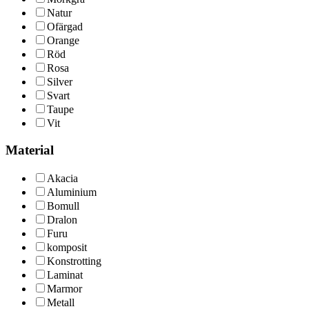
Natur
Ofärgad
Orange
Röd
Rosa
Silver
Svart
Taupe
Vit
Material
Akacia
Aluminium
Bomull
Dralon
Furu
komposit
Konstrotting
Laminat
Marmor
Metall