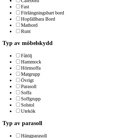
Cafébord
Fast
Förlängningsbart bord
Hopfällbara Bord
Matbord
Runt
Typ av möbelskydd
Fåtölj
Hammock
Hörnsoffa
Matgrupp
Övrigt
Parasoll
Soffa
Soffgrupp
Solstol
Utekök
Typ av parasoll
Hängparasoll