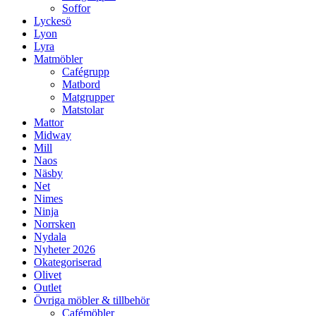
Soffor
Lyckesö
Lyon
Lyra
Matmöbler
Cafégrupp
Matbord
Matgrupper
Matstolar
Mattor
Midway
Mill
Naos
Näsby
Net
Nimes
Ninja
Norrsken
Nydala
Nyheter 2026
Okategoriserad
Olivet
Outlet
Övriga möbler & tillbehör
Cafémöbler