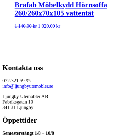
Brafab Möbelkydd Hörnsoffa
260/260x70x105 vattentät
Det
Det
1 140,00
kr
1 020,00
kr
ursprungliga
nuvarande
priset
priset
var:
är:
1
1
140,00 kr.
020,00 kr.
Kontakta oss
072-321 59 95
info@ljungbyutemobler.se
Ljungby Utemöbler AB
Fabriksgatan 10
341 31 Ljungby
Öppettider
Semesterstängt 1/8 – 10/8