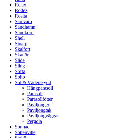
Relax
Rodez
Rosita
Samvaro
Sandhamn
Sandkorn
Shell
Sinarp
Skalfort
Skanör
Slide
Sling
Soffa
Soho
Sol & Väderskydd
Hängparasoll
Parasoll
Parasollfötter
Paviljonger
Paviljongtak
Paviljongväggar
Pergola
Sonnac
Sottenville
Stoltö