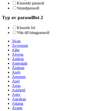
Klassiskt parasoll
Strandparasoll
Typ av parasollfot 2
Klassisk fot
Vikt till hängparasoll
56:an
Accessoar
Allie
Alvena
Ambon
Amesdale
Åminne
Andy
Anemon
Apel
Arras
Ashfield
Aster
Astrakan
Atlanta
Avanti