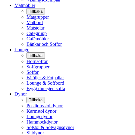
Matmöbler
Tillbaka
Matgrupper
Matbord
Matstolar
Cafégrupp
Cafémöbler
Bänkar och Soffor
Lounge
Tillbaka
Hörnsoffor
Soffgrupper
Soffor
Fåtöljer & Fotpallar
Lounge & Soffbord
Bygg din egen soffa
Dynor
Tillbaka
Positionsstol dynor
Karmstol dynor
Loungedynor
Hammockdynor
Solstol & Solvagnsdynor
Sittdynor