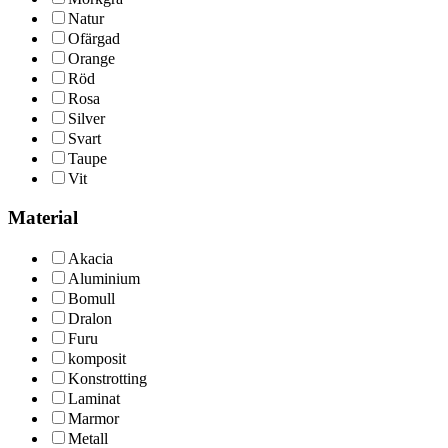
Natur
Ofärgad
Orange
Röd
Rosa
Silver
Svart
Taupe
Vit
Material
Akacia
Aluminium
Bomull
Dralon
Furu
komposit
Konstrotting
Laminat
Marmor
Metall