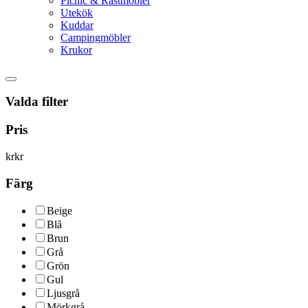
Picnic & Rastmöbler
Utekök
Kuddar
Campingmöbler
Krukor
Valda filter
Pris
kr
kr
Färg
Beige
Blå
Brun
Grå
Grön
Gul
Ljusgrå
Mörkgrå