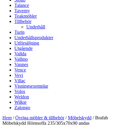
Talance
Taverny
Teakmöbler
Tillbehör
Underhåll
Turin
Underhållsprodukter
Utförsäljning
Utgående
Vallda
Vallmo
Vannes
Vence
Vevi
Villac
Visningsexemplar
Volos
Weldon
Wilkie
Zalongo
Hem
/
Övriga möbler & tillbehör
/
Möbelskydd
/ Brafab
Möbelskydd Hörnsoffa 235/305x70x90 andas