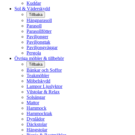
Kuddar
Sol & Väderskydd
Tillbaka
Hängparasoll
Parasoll
Parasollfötter
Paviljonger
Paviljongtak
Paviljongväggar
Pergola
Övriga möbler & tillbehör
Tillbaka
Bänkar och Soffor
Teakmöbler
Möbelskydd
Lampor Ljuslyktor
Vilstolar & Relax
Solsängar
Mattor
Hammock
Hammocktak
Dynlådor
Däckstolar
Hängstolar