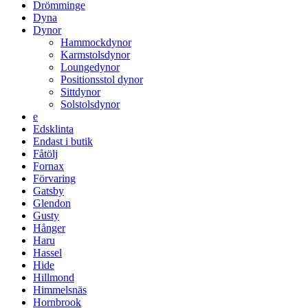
Drömminge
Dyna
Dynor
Hammockdynor
Karmstolsdynor
Loungedynor
Positionsstol dynor
Sittdynor
Solstolsdynor
e
Edsklinta
Endast i butik
Fåtölj
Fornax
Förvaring
Gatsby
Glendon
Gusty
Hånger
Haru
Hassel
Hide
Hillmond
Himmelsnäs
Hornbrook