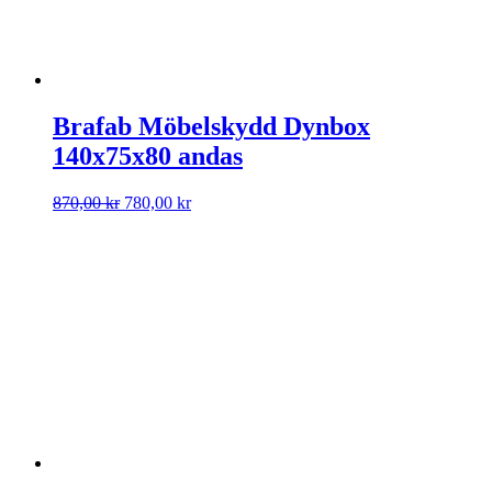
Brafab Möbelskydd Dynbox
140x75x80 andas
Det
Det
870,00
kr
780,00
kr
ursprungliga
nuvarande
priset
priset
var:
är:
870,00 kr.
780,00 kr.