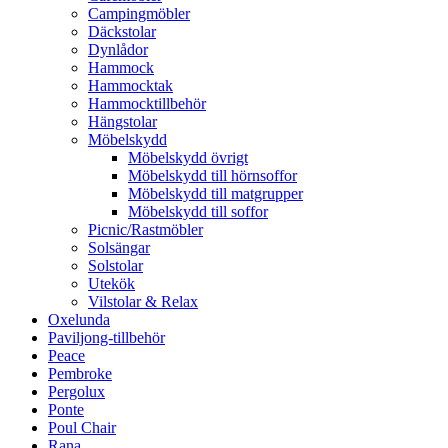
Campingmöbler
Däckstolar
Dynlådor
Hammock
Hammocktak
Hammocktillbehör
Hängstolar
Möbelskydd
Möbelskydd övrigt
Möbelskydd till hörnsoffor
Möbelskydd till matgrupper
Möbelskydd till soffor
Picnic/Rastmöbler
Solsängar
Solstolar
Utekök
Vilstolar & Relax
Oxelunda
Paviljong-tillbehör
Peace
Pembroke
Pergolux
Ponte
Poul Chair
Rana