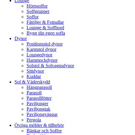
Lounge
Hörnsoffor
Soffgrupper
Soffor
Fåtöljer & Fotpallar
Lounge & Soffbord
Bygg din egen soffa
Dynor
Positionsstol dynor
Karmstol dynor
Loungedynor
Hammockdynor
Solstol & Solvagnsdynor
Sittdynor
Kuddar
Sol & Väderskydd
Hängparasoll
Parasoll
Parasollfötter
Paviljonger
Paviljongtak
Paviljongväggar
Pergola
Övriga möbler & tillbehör
Bänkar och Soffor