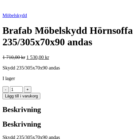
Möbelskydd
Brafab Möbelskydd Hörnsoffa
235/305x70x90 andas
Det
Det
1 710,00
kr
1 530,00
kr
ursprungliga
nuvarande
Skydd 235/305x70x90 andas
priset
priset
var:
är:
I lager
1
1
710,00 kr.
530,00 kr.
Brafab
-
+
Möbelskydd
Lägg till i varukorg
Hörnsoffa
235/305x70x90
Beskrivning
andas
mängd
Beskrivning
Skydd 235/305x70x90 andas