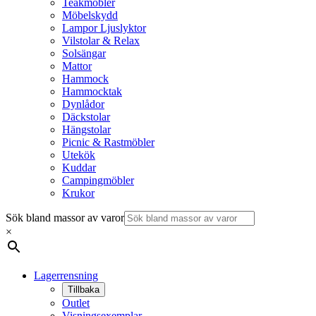
Teakmöbler
Möbelskydd
Lampor Ljuslyktor
Vilstolar & Relax
Solsängar
Mattor
Hammock
Hammocktak
Dynlådor
Däckstolar
Hängstolar
Picnic & Rastmöbler
Utekök
Kuddar
Campingmöbler
Krukor
Sök bland massor av varor
×
Lagerrensning
Tillbaka
Outlet
Visningsexemplar