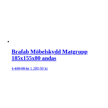
Brafab Möbelskydd Matgrupp
185x155x80 andas
Det
Det
1 430,00
kr
1 280,00
kr
ursprungliga
nuvarande
priset
priset
var:
är:
1
1
430,00 kr.
280,00 kr.