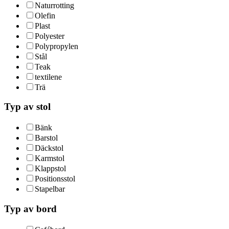
Naturrotting
Olefin
Plast
Polyester
Polypropylen
Stål
Teak
textilene
Trä
Typ av stol
Bänk
Barstol
Däckstol
Karmstol
Klappstol
Positionsstol
Stapelbar
Typ av bord