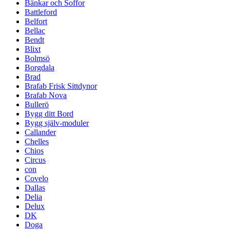
Bänkar och Soffor
Battleford
Belfort
Bellac
Bendt
Blixt
Bolmsö
Borgdala
Brad
Brafab Frisk Sittdynor
Brafab Nova
Bullerö
Bygg ditt Bord
Bygg själv-moduler
Callander
Chelles
Chios
Circus
con
Covelo
Dallas
Delia
Delux
DK
Doga