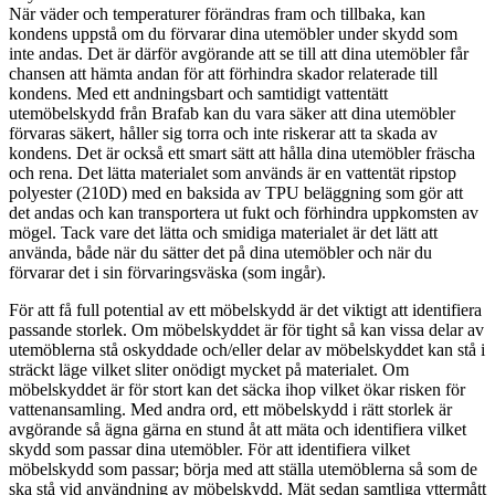
När väder och temperaturer förändras fram och tillbaka, kan
kondens uppstå om du förvarar dina utemöbler under skydd som
inte andas. Det är därför avgörande att se till att dina utemöbler får
chansen att hämta andan för att förhindra skador relaterade till
kondens. Med ett andningsbart och samtidigt vattentätt
utemöbelskydd från Brafab kan du vara säker att dina utemöbler
förvaras säkert, håller sig torra och inte riskerar att ta skada av
kondens. Det är också ett smart sätt att hålla dina utemöbler fräscha
och rena. Det lätta materialet som används är en vattentät ripstop
polyester (210D) med en baksida av TPU beläggning som gör att
det andas och kan transportera ut fukt och förhindra uppkomsten av
mögel. Tack vare det lätta och smidiga materialet är det lätt att
använda, både när du sätter det på dina utemöbler och när du
förvarar det i sin förvaringsväska (som ingår).
För att få full potential av ett möbelskydd är det viktigt att identifiera
passande storlek. Om möbelskyddet är för tight så kan vissa delar av
utemöblerna stå oskyddade och/eller delar av möbelskyddet kan stå i
sträckt läge vilket sliter onödigt mycket på materialet. Om
möbelskyddet är för stort kan det säcka ihop vilket ökar risken för
vattenansamling. Med andra ord, ett möbelskydd i rätt storlek är
avgörande så ägna gärna en stund åt att mäta och identifiera vilket
skydd som passar dina utemöbler. För att identifiera vilket
möbelskydd som passar; börja med att ställa utemöblerna så som de
ska stå vid användning av möbelskydd. Mät sedan samtliga yttermått