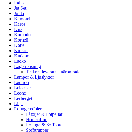
Indus
Jet Set
Julita
Kamomill
Keros
Kira
Komodo
Kornell
Kotte
Krukor
Kuddar
Läckö
Lagerrensning
Teakrea leverans i närområdet
Lampor & Ljuslyktor
Laurion
Leicester
Leone
Lerberget
Lilja
Loungemöbler
Fåtöljer & Fotpallar
Hörnsoffor
Lounge & Soffbord
Soffgrupper