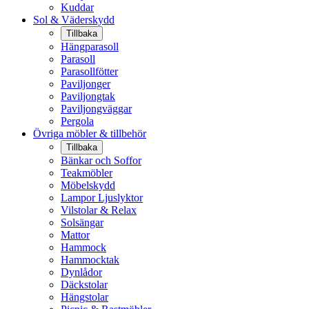
Kuddar
Sol & Väderskydd
Tillbaka
Hängparasoll
Parasoll
Parasollfötter
Paviljonger
Paviljongtak
Paviljongväggar
Pergola
Övriga möbler & tillbehör
Tillbaka
Bänkar och Soffor
Teakmöbler
Möbelskydd
Lampor Ljuslyktor
Vilstolar & Relax
Solsängar
Mattor
Hammock
Hammocktak
Dynlådor
Däckstolar
Hängstolar