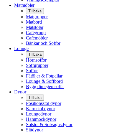
Matmöbler
Tillbaka
Matgrupper
Matbord
Matstolar
Cafégrupp
Cafémöbler
Bänkar och Soffor
Lounge
Tillbaka
Hörnsoffor
Soffgrupper
Soffor
Fåtöljer & Fotpallar
Lounge & Soffbord
Bygg din egen soffa
Dynor
Tillbaka
Positionsstol dynor
Karmstol dynor
Loungedynor
Hammockdynor
Solstol & Solvagnsdynor
Sittdynor