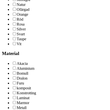
Natur
Ofärgad
Orange
Röd
Rosa
Silver
Svart
Taupe
Vit
Material
Akacia
Aluminium
Bomull
Dralon
Furu
komposit
Konstrotting
Laminat
Marmor
Metall