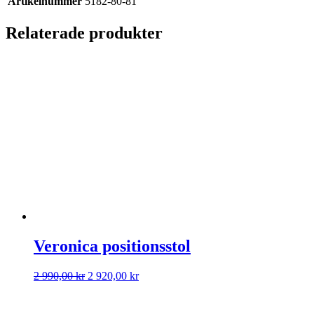
Artikelnummer
5182-80-81
Relaterade produkter
Veronica positionsstol
Det
Det
2 990,00
kr
2 920,00
kr
ursprungliga
nuvarande
priset
priset
var:
är: