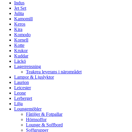
Indus
Jet Set
Julita
Kamomill
Keros
Kira
Komodo
Kornell
Kotte
Krukor
Kuddar
Läckö
Lagerrensning
Teakrea leverans i närområdet
Lampor & Ljuslyktor
Laurion
Leicester
Leone
Lerberget
Lilja
Loungemöbler
Fåtöljer & Fotpallar
Hörnsoffor
Lounge & Soffbord
Soffgrupper