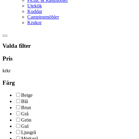
Picnic & Rastmöbler
Utekök
Kuddar
Campingmöbler
Krukor
Valda filter
Pris
kr
kr
Färg
Beige
Blå
Brun
Grå
Grön
Gul
Ljusgrå
Mörkgrå