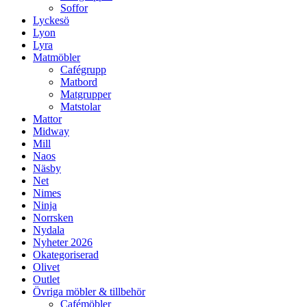
Soffor
Lyckesö
Lyon
Lyra
Matmöbler
Cafégrupp
Matbord
Matgrupper
Matstolar
Mattor
Midway
Mill
Naos
Näsby
Net
Nimes
Ninja
Norrsken
Nydala
Nyheter 2026
Okategoriserad
Olivet
Outlet
Övriga möbler & tillbehör
Cafémöbler