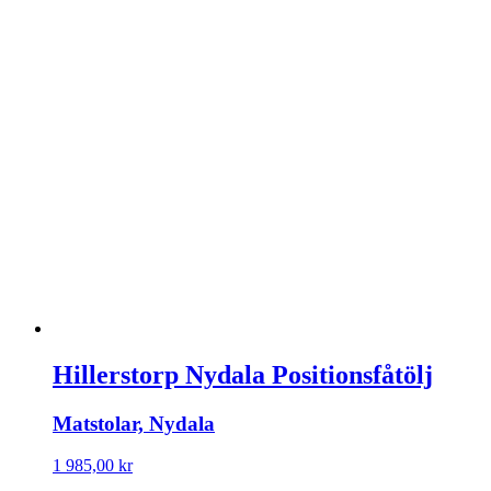
2
2
990,00 kr.
920,00 kr.
Hillerstorp Nydala Positionsfåtölj
Matstolar, Nydala
1 985,00
kr