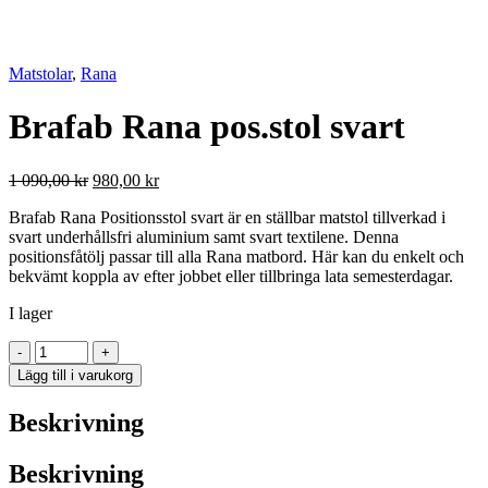
Matstolar
,
Rana
Brafab Rana pos.stol svart
Det
Det
1 090,00
kr
980,00
kr
ursprungliga
nuvarande
Brafab Rana Positionsstol svart är en ställbar matstol tillverkad i
priset
priset
svart underhållsfri aluminium samt svart textilene. Denna
var:
är:
positionsfåtölj passar till alla Rana matbord. Här kan du enkelt och
1
980,00 kr.
bekvämt koppla av efter jobbet eller tillbringa lata semesterdagar.
090,00 kr.
I lager
Brafab
-
+
Rana
Lägg till i varukorg
pos.stol
svart
Beskrivning
mängd
Beskrivning