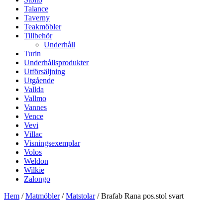
Talance
Taverny
Teakmöbler
Tillbehör
Underhåll
Turin
Underhållsprodukter
Utförsäljning
Utgående
Vallda
Vallmo
Vannes
Vence
Vevi
Villac
Visningsexemplar
Volos
Weldon
Wilkie
Zalongo
Hem
/
Matmöbler
/
Matstolar
/ Brafab Rana pos.stol svart