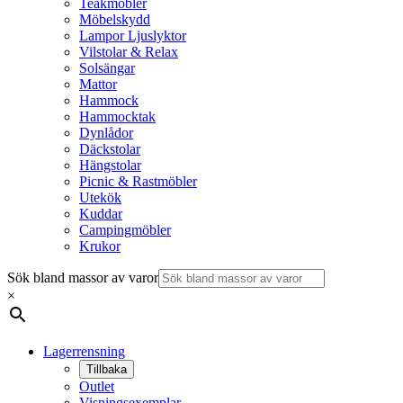
Teakmöbler
Möbelskydd
Lampor Ljuslyktor
Vilstolar & Relax
Solsängar
Mattor
Hammock
Hammocktak
Dynlådor
Däckstolar
Hängstolar
Picnic & Rastmöbler
Utekök
Kuddar
Campingmöbler
Krukor
Sök bland massor av varor
×
Lagerrensning
Tillbaka
Outlet
Visningsexemplar