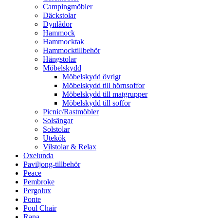
Campingmöbler
Däckstolar
Dynlådor
Hammock
Hammocktak
Hammocktillbehör
Hängstolar
Möbelskydd
Möbelskydd övrigt
Möbelskydd till hörnsoffor
Möbelskydd till matgrupper
Möbelskydd till soffor
Picnic/Rastmöbler
Solsängar
Solstolar
Utekök
Vilstolar & Relax
Oxelunda
Paviljong-tillbehör
Peace
Pembroke
Pergolux
Ponte
Poul Chair
Rana