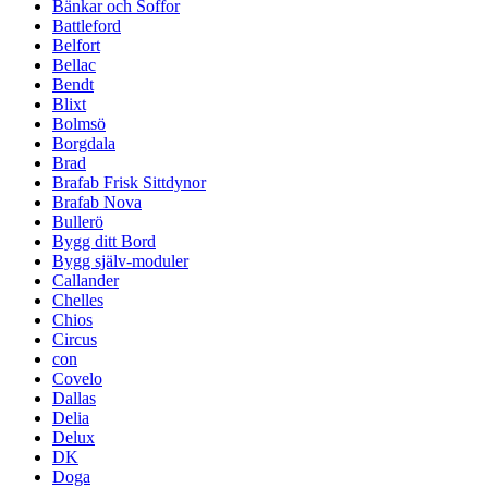
Bänkar och Soffor
Battleford
Belfort
Bellac
Bendt
Blixt
Bolmsö
Borgdala
Brad
Brafab Frisk Sittdynor
Brafab Nova
Bullerö
Bygg ditt Bord
Bygg själv-moduler
Callander
Chelles
Chios
Circus
con
Covelo
Dallas
Delia
Delux
DK
Doga