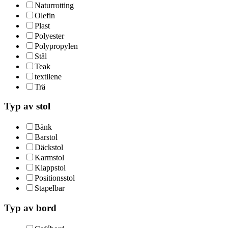
Naturrotting
Olefin
Plast
Polyester
Polypropylen
Stål
Teak
textilene
Trä
Typ av stol
Bänk
Barstol
Däckstol
Karmstol
Klappstol
Positionsstol
Stapelbar
Typ av bord