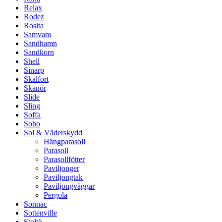
Relax
Rodez
Rosita
Samvaro
Sandhamn
Sandkorn
Shell
Sinarp
Skalfort
Skanör
Slide
Sling
Soffa
Soho
Sol & Väderskydd
Hängparasoll
Parasoll
Parasollfötter
Paviljonger
Paviljongtak
Paviljongväggar
Pergola
Sonnac
Sottenville
Stoltö