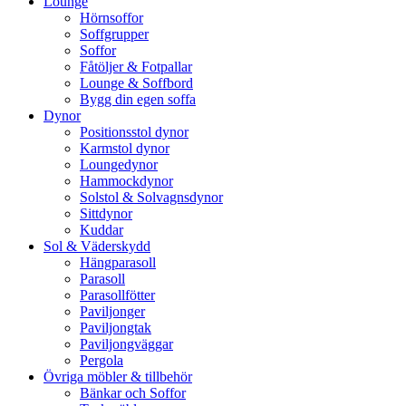
Lounge
Hörnsoffor
Soffgrupper
Soffor
Fåtöljer & Fotpallar
Lounge & Soffbord
Bygg din egen soffa
Dynor
Positionsstol dynor
Karmstol dynor
Loungedynor
Hammockdynor
Solstol & Solvagnsdynor
Sittdynor
Kuddar
Sol & Väderskydd
Hängparasoll
Parasoll
Parasollfötter
Paviljonger
Paviljongtak
Paviljongväggar
Pergola
Övriga möbler & tillbehör
Bänkar och Soffor