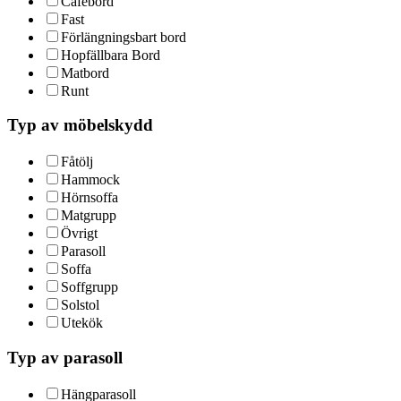
Cafébord
Fast
Förlängningsbart bord
Hopfällbara Bord
Matbord
Runt
Typ av möbelskydd
Fåtölj
Hammock
Hörnsoffa
Matgrupp
Övrigt
Parasoll
Soffa
Soffgrupp
Solstol
Utekök
Typ av parasoll
Hängparasoll