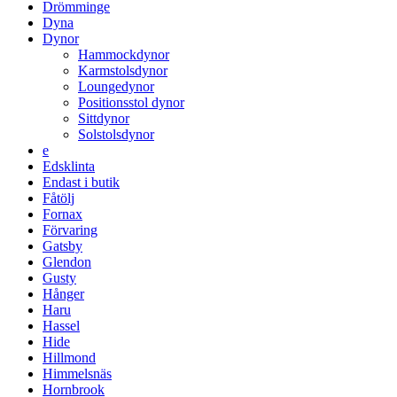
Drömminge
Dyna
Dynor
Hammockdynor
Karmstolsdynor
Loungedynor
Positionsstol dynor
Sittdynor
Solstolsdynor
e
Edsklinta
Endast i butik
Fåtölj
Fornax
Förvaring
Gatsby
Glendon
Gusty
Hånger
Haru
Hassel
Hide
Hillmond
Himmelsnäs
Hornbrook