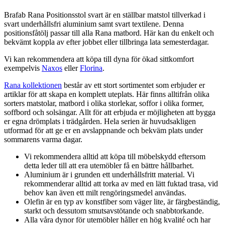
Brafab Rana Positionsstol svart är en ställbar matstol tillverkad i
svart underhållsfri aluminium samt svart textilene. Denna
positionsfåtölj passar till alla Rana matbord. Här kan du enkelt och
bekvämt koppla av efter jobbet eller tillbringa lata semesterdagar.
Vi kan rekommendera att köpa till dyna för ökad sittkomfort
exempelvis
Naxos
eller
Florina
.
Rana kollektionen
består av ett stort sortimentet som erbjuder er
artiklar för att skapa en komplett uteplats. Här finns alltifrån olika
sorters matstolar, matbord i olika storlekar, soffor i olika former,
soffbord och solsängar. Allt för att erbjuda er möjligheten att bygga
er egna drömplats i trädgården. Hela serien är huvudsakligen
utformad för att ge er en avslappnande och bekväm plats under
sommarens varma dagar.
Vi rekommendera alltid att köpa till möbelskydd eftersom
detta leder till att era utemöbler få en bättre hållbarhet.
Aluminium är i grunden ett underhållsfritt material. Vi
rekommenderar alltid att torka av med en lätt fuktad trasa, vid
behov kan även ett milt rengöringsmedel användas.
Olefin är en typ av konstfiber som väger lite, är färgbeständig,
starkt och dessutom smutsavstötande och snabbtorkande.
Alla våra dynor för utemöbler håller en hög kvalité och har