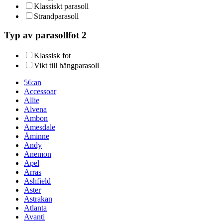
Klassiskt parasoll
Strandparasoll
Typ av parasollfot 2
Klassisk fot
Vikt till hängparasoll
56:an
Accessoar
Allie
Alvena
Ambon
Amesdale
Åminne
Andy
Anemon
Apel
Arras
Ashfield
Aster
Astrakan
Atlanta
Avanti