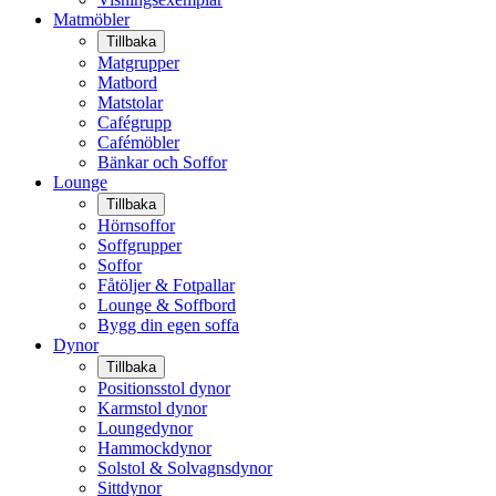
Matmöbler
Tillbaka
Matgrupper
Matbord
Matstolar
Cafégrupp
Cafémöbler
Bänkar och Soffor
Lounge
Tillbaka
Hörnsoffor
Soffgrupper
Soffor
Fåtöljer & Fotpallar
Lounge & Soffbord
Bygg din egen soffa
Dynor
Tillbaka
Positionsstol dynor
Karmstol dynor
Loungedynor
Hammockdynor
Solstol & Solvagnsdynor
Sittdynor