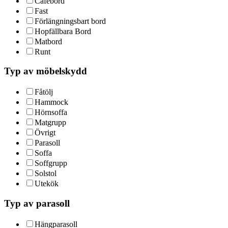
Cafébord
Fast
Förlängningsbart bord
Hopfällbara Bord
Matbord
Runt
Typ av möbelskydd
Fåtölj
Hammock
Hörnsoffa
Matgrupp
Övrigt
Parasoll
Soffa
Soffgrupp
Solstol
Utekök
Typ av parasoll
Hängparasoll