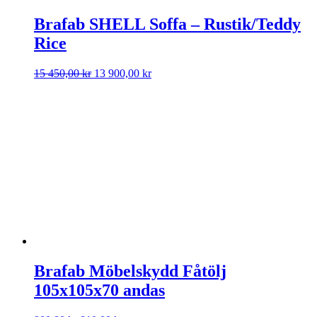
Brafab SHELL Soffa – Rustik/Teddy
Rice
Det
Det
15 450,00
kr
13 900,00
kr
ursprungliga
nuvarande
priset
priset
var:
är:
15
13
450,00 kr.
900,00 kr.
Brafab Möbelskydd Fåtölj
105x105x70 andas