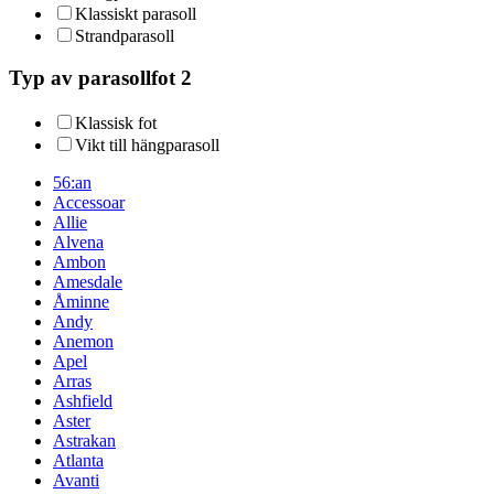
Klassiskt parasoll
Strandparasoll
Typ av parasollfot 2
Klassisk fot
Vikt till hängparasoll
56:an
Accessoar
Allie
Alvena
Ambon
Amesdale
Åminne
Andy
Anemon
Apel
Arras
Ashfield
Aster
Astrakan
Atlanta
Avanti