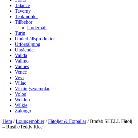
Talance
Taverny
Teakmöbler
Tillbehör
Underhåll
Turin
Underhållsprodukter
Utförsäljning
Utgående
Vallda
Vallmo
Vannes
Vence
Vevi
Villac
Visningsexemplar
Volos
Weldon
Wilkie
Zalongo
Hem
/
Loungemöbler
/
Fåtöljer & Fotpallar
/ Brafab SHELL Fåtölj
– Rustik/Teddy Rice