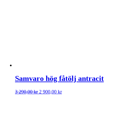
Samvaro hög fåtölj antracit
Det
Det
3 290,00
kr
2 900,00
kr
ursprungliga
nuvarande
priset
priset
var:
är:
3
2
290,00 kr.
900,00 kr.