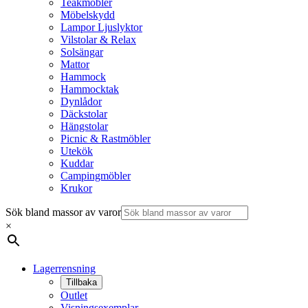
Teakmöbler
Möbelskydd
Lampor Ljuslyktor
Vilstolar & Relax
Solsängar
Mattor
Hammock
Hammocktak
Dynlådor
Däckstolar
Hängstolar
Picnic & Rastmöbler
Utekök
Kuddar
Campingmöbler
Krukor
Sök bland massor av varor
×
Lagerrensning
Tillbaka
Outlet
Visningsexemplar