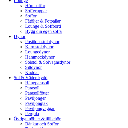
Lounge
Hörnsoffor
Soffgrupper
Soffor
Fåtöljer & Fotpallar
Lounge & Soffbord
Bygg din egen soffa
Dynor
Positionsstol dynor
Karmstol dynor
Loungedynor
Hammockdynor
Solstol & Solvagnsdynor
Sittdynor
Kuddar
Sol & Väderskydd
Hängparasoll
Parasoll
Parasollfötter
Paviljonger
Paviljongtak
Paviljongväggar
Pergola
Övriga möbler & tillbehör
Bänkar och Soffor