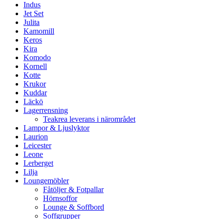
Indus
Jet Set
Julita
Kamomill
Keros
Kira
Komodo
Kornell
Kotte
Krukor
Kuddar
Läckö
Lagerrensning
Teakrea leverans i närområdet
Lampor & Ljuslyktor
Laurion
Leicester
Leone
Lerberget
Lilja
Loungemöbler
Fåtöljer & Fotpallar
Hörnsoffor
Lounge & Soffbord
Soffgrupper