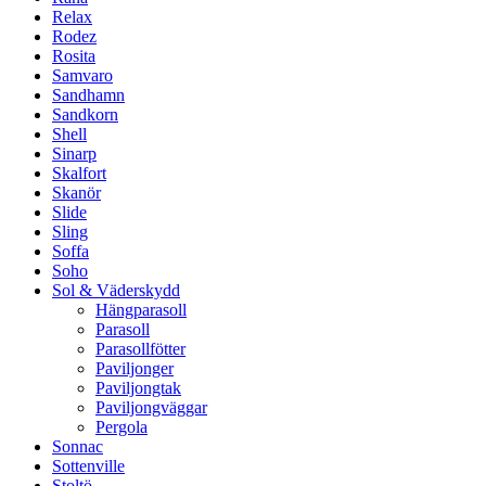
Relax
Rodez
Rosita
Samvaro
Sandhamn
Sandkorn
Shell
Sinarp
Skalfort
Skanör
Slide
Sling
Soffa
Soho
Sol & Väderskydd
Hängparasoll
Parasoll
Parasollfötter
Paviljonger
Paviljongtak
Paviljongväggar
Pergola
Sonnac
Sottenville
Stoltö