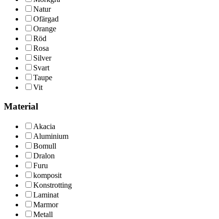
Natur
Ofärgad
Orange
Röd
Rosa
Silver
Svart
Taupe
Vit
Material
Akacia
Aluminium
Bomull
Dralon
Furu
komposit
Konstrotting
Laminat
Marmor
Metall