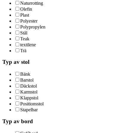
Naturrotting
Olefin
Plast
Polyester
Polypropylen
Stål
Teak
textilene
Trä
Typ av stol
Bänk
Barstol
Däckstol
Karmstol
Klappstol
Positionsstol
Stapelbar
Typ av bord