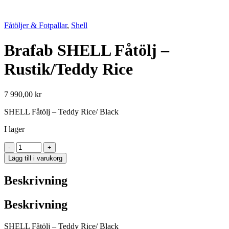
Fåtöljer & Fotpallar
,
Shell
Brafab SHELL Fåtölj –
Rustik/Teddy Rice
7 990,00
kr
SHELL Fåtölj – Teddy Rice/ Black
I lager
Brafab
-
+
SHELL
Lägg till i varukorg
Fåtölj
-
Beskrivning
Rustik/Teddy
Rice
mängd
Beskrivning
SHELL Fåtölj – Teddy Rice/ Black