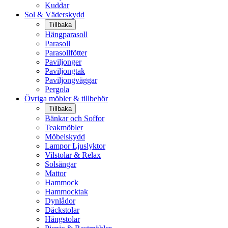
Kuddar
Sol & Väderskydd
Tillbaka
Hängparasoll
Parasoll
Parasollfötter
Paviljonger
Paviljongtak
Paviljongväggar
Pergola
Övriga möbler & tillbehör
Tillbaka
Bänkar och Soffor
Teakmöbler
Möbelskydd
Lampor Ljuslyktor
Vilstolar & Relax
Solsängar
Mattor
Hammock
Hammocktak
Dynlådor
Däckstolar
Hängstolar