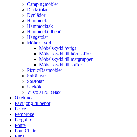
Campingmöbler
Däckstolar
Dynlådor
Hammock
Hammocktak
Hammocktillbehör
Hängstolar
Möbelskydd
Möbelskydd övrigt
Möbelskydd till hörnsoffor
Möbelskydd till matgrupper
Möbelskydd till soffor
Picnic/Rastmöbler
Solsängar
Solstolar
Utekök
Vilstolar & Relax
Oxelunda
Paviljong-tillbehör
Peace
Pembroke
Pergolux
Ponte
Poul Chair
Rana