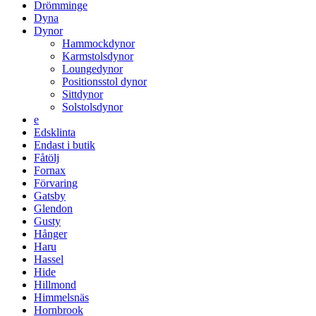
Drömminge
Dyna
Dynor
Hammockdynor
Karmstolsdynor
Loungedynor
Positionsstol dynor
Sittdynor
Solstolsdynor
e
Edsklinta
Endast i butik
Fåtölj
Fornax
Förvaring
Gatsby
Glendon
Gusty
Hånger
Haru
Hassel
Hide
Hillmond
Himmelsnäs
Hornbrook