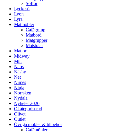
Soffor
Lyckesö
Lyon
Lyra
Matmöbler
Cafégrupp
Matbord
Matgrupper
Matstolar
Mattor
Midway
Mill
Naos
Näsby
Net
Nimes
Ninja
Norrsken
Nydala
Nyheter 2026
Okategoriserad
Olivet
Outlet
Övriga möbler & tillbehör
Cafémöbler