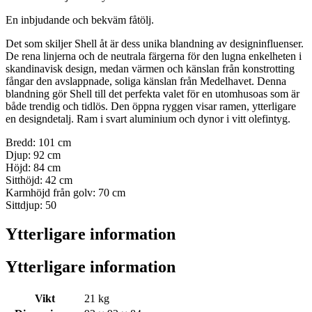
En inbjudande och bekväm fåtölj.
Det som skiljer Shell åt är dess unika blandning av designinfluenser.
De rena linjerna och de neutrala färgerna för den lugna enkelheten i
skandinavisk design, medan värmen och känslan från konstrotting
fångar den avslappnade, soliga känslan från Medelhavet. Denna
blandning gör Shell till det perfekta valet för en utomhusoas som är
både trendig och tidlös. Den öppna ryggen visar ramen, ytterligare
en designdetalj. Ram i svart aluminium och dynor i vitt olefintyg.
Bredd: 101 cm
Djup: 92 cm
Höjd: 84 cm
Sitthöjd: 42 cm
Karmhöjd från golv: 70 cm
Sittdjup: 50
Ytterligare information
Ytterligare information
Vikt
21 kg