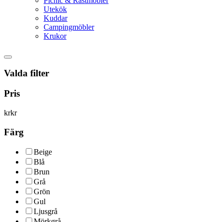
Picnic & Rastmöbler
Utekök
Kuddar
Campingmöbler
Krukor
Valda filter
Pris
kr
kr
Färg
Beige
Blå
Brun
Grå
Grön
Gul
Ljusgrå
Mörkgrå