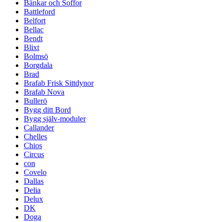
Bänkar och Soffor
Battleford
Belfort
Bellac
Bendt
Blixt
Bolmsö
Borgdala
Brad
Brafab Frisk Sittdynor
Brafab Nova
Bullerö
Bygg ditt Bord
Bygg själv-moduler
Callander
Chelles
Chios
Circus
con
Covelo
Dallas
Delia
Delux
DK
Doga