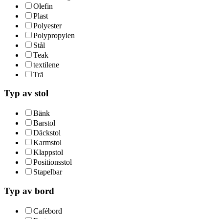
Olefin
Plast
Polyester
Polypropylen
Stål
Teak
textilene
Trä
Typ av stol
Bänk
Barstol
Däckstol
Karmstol
Klappstol
Positionsstol
Stapelbar
Typ av bord
Cafébord