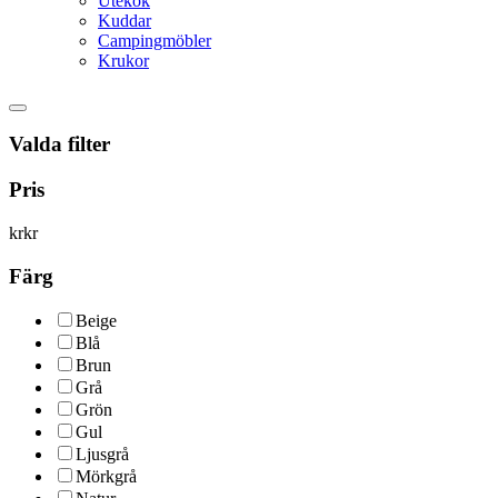
Utekök
Kuddar
Campingmöbler
Krukor
Valda filter
Pris
kr
kr
Färg
Beige
Blå
Brun
Grå
Grön
Gul
Ljusgrå
Mörkgrå