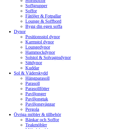
Hörnsoffor
Soffgrupper
Soffor
Fåtöljer & Fotpallar
Lounge & Soffbord
Bygg din egen soffa
Dynor
Positionsstol dynor
Karmstol dynor
Loungedynor
Hammockdynor
Solstol & Solvagnsdynor
Sittdynor
Kuddar
Sol & Väderskydd
Hängparasoll
Parasoll
Parasollfötter
Paviljonger
Paviljongtak
Paviljongväggar
Pergola
Övriga möbler & tillbehör
Bänkar och Soffor
Teakmöbler