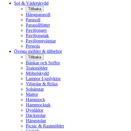
Sol & Väderskydd
Tillbaka
Hängparasoll
Parasoll
Parasollfötter
Paviljonger
Paviljongtak
Paviljongväggar
Pergola
Övriga möbler & tillbehör
Tillbaka
Bänkar och Soffor
Teakmöbler
Möbelskydd
Lampor Ljuslyktor
Vilstolar & Relax
Solsängar
Mattor
Hammock
Hammocktak
Dynlådor
Däckstolar
Hängstolar
Picnic & Rastmöbler