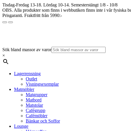
Tisdag-Fredag 13-18. Lördag 10-14. Semesterstängt 1/8 - 10/8
OBS. Alla produkter som finns i webbutiken finns inte i vår fysiska bu
Prisgaranti. Fraktfritt från 5990:-
Sök bland massor av varor
×
Lagerrensning
Outlet
Visningsexemplar
Matmöbler
Matgrupper
Matbord
Matstolar
Cafégrupp
Cafémöbler
Bänkar och Soffor
Lounge