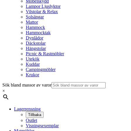
Möbelskydd
Lampor Ljuslyktor
Vilstolar & Relax
Solsängar
Mattor
Hammock
Hammocktak
Dynlådor
Däckstolar
Hängstolar
Picnic & Rastmöbler
Utekök
Kuddar
Campingmöbler
Krukor
Sök bland massor av varor
×
Lagerrensning
Tillbaka
Outlet
Visningsexemplar
Matmöbler