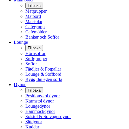
Tillbaka
Matgrupper
Matbord
Matstolar
Cafégrupp
Cafémöbler
Bänkar och Soffor
Lounge
Tillbaka
Hörnsoffor
Soffgrupper
Soffor
Fåtöljer & Fotpallar
Lounge & Soffbord
Bygg din egen soffa
Dynor
Tillbaka
Positionsstol dynor
Karmstol dynor
Loungedynor
Hammockdynor
Solstol & Solvagnsdynor
Sittdynor
Kuddar