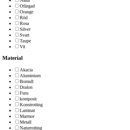
Natur
Ofärgad
Orange
Röd
Rosa
Silver
Svart
Taupe
Vit
Material
Akacia
Aluminium
Bomull
Dralon
Furu
komposit
Konstrotting
Laminat
Marmor
Metall
Naturrotting